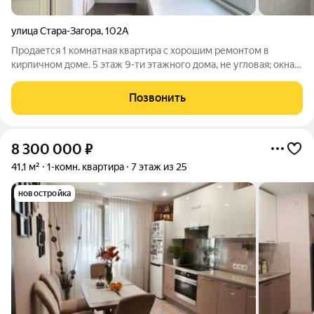
улица Стара-Загора
,
102А
Продается 1 комнатная квартира с хорошим ремонтом в
кирпичном доме. 5 этаж 9-ти этажного дома, не угловая; окна
выходят во двор. Просторная комната 19,7кв.м., хороший
коридор с местом для верхней одежды; сан.узел совмещен,
Позвонить
отделан панелями, трубы
8 300 000
₽
41,1 м²
1-комн. квартира
7 этаж из 25
новостройка