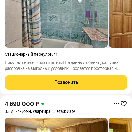
Стационарный переулок
,
11
Покупай сейчас - плати потом! На данный объект доступна
рассрочка на выгодных условиях Продается просторная и
светлая квартира площадью 34.3 кв.м на 4 этаже,
расположенная в тихом и уютном районе города Самара,
Позвонить
Промышленный район. Просторная
4 690 000
₽
33 м²
1-комн. квартира
2 этаж из 9