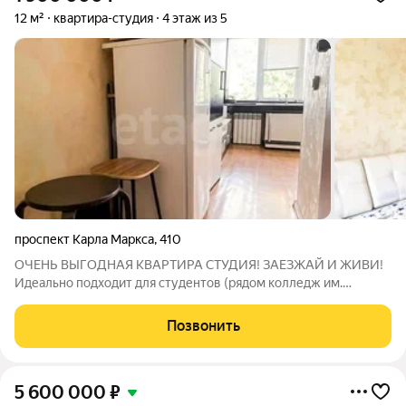
12 м²
квартира-студия
4 этаж из 5
проспект Карла Маркса
,
410
ОЧЕНЬ ВЫГОДНАЯ КВАРТИРА СТУДИЯ! ЗАЕЗЖАЙ И ЖИВИ!
Идеально подходит для студентов (рядом колледж им.
Мачнева), как первое жилье и для инвестиции! Продается
сразу с мебелью и техникой! Редкая квартира студия, которая
Позвонить
подходит в ипотеку. Не доля,
5 600 000
₽