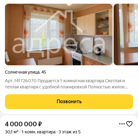
Солнечная улица
,
45
Арт. 141726070 Продается 1-комнатная квартира Светлая и
теплая квартира с удобной планировкой Полностью жилое
состояние, мебель и техника остаются Санузел раздельный
Тихие и спокойные соседи Окна выходят во двор, на детский
Позвонить
сад В 2 минутах
4 000 000
₽
30,1 м²
1-комн. квартира
3 этаж из 5