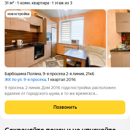
31 м²
1-комн. квартира
1 этаж из 3
новостройка
Барбошина Поляна
,
9-я просека 2-я линия
,
21к6
ЖК по ул. 9-я просека
, 1 квартал 2016
9 просека, 2 линия. Дом 2016 года постройки, расположен
вдалеке от городского шума, в то же время вся
инфраструктура в шаговой доступности. 1/3 кирп. 31/14,5/10,7,
с/узел совмещен, душевая кабина. Окна во двор. Хорошее
Позвонить
жилое состояние, пластиковые