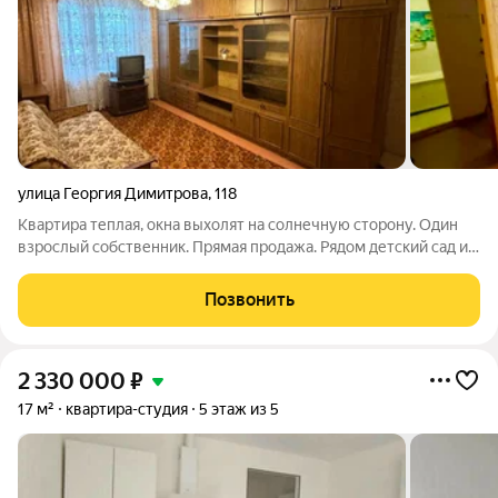
улица Георгия Димитрова
,
118
Квартира теплая, окна выхолят на солнечную сторону. Один
взрослый собственник. Прямая продажа. Рядом детский сад и
школа. Отличная транспортная развязка. Рассмотрим любую
форму расчетов. Ключи отдадим на сделке. Возможен обмен
Позвонить
на вашу недвижимость!!!
2 330 000
₽
17 м²
квартира-студия
5 этаж из 5