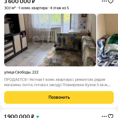
3 600 000
₽
30,1 м²
1-комн. квартира
4 этаж из 5
улица Свободы
,
222
ПРОДАЕТСЯ ! Уютная 1-комн. квартира с ремонтом, рядом
магазины, почта, готова к заезду! Планировка: Кухня: 5 кв.м,
гарнитур, газовая плита. Комната: 18 кв.м, изолированная, окна
выходят во двор (тихо). Санузел: совмещенный недавно,
Позвонить
Счетчики на
1 900 000
₽