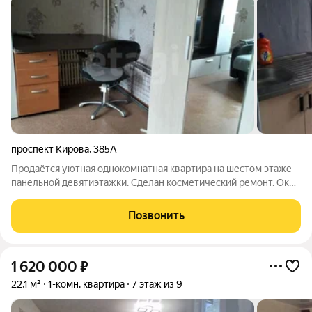
проспект Кирова
,
385А
Продаётся уютная однокомнатная квартира на шестом этаже
панельной девятиэтажки. Сделан косметический ремонт. Окна
выходят на улицу в комнате всегда хорошее естественное
освещение. Есть незастеклённый балкон, где можно
Позвонить
обустроить зону отдыха. Кухня
1 620 000
₽
22,1 м²
1-комн. квартира
7 этаж из 9