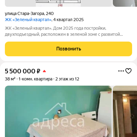
улица Стара-Загора
,
240
ЖК «Зеленый квартал»
, 4 квартал 2025
ЖК «Зеленый квартал». Дом 2025 года постройки,
двухподъездный, расположен в зеленой зоне с развитой
инфраструктурой: школы, д/с, больница, поликлиника, ДЮСШ,
лесопарк, магазины, остановка общественного транспорта, на
Позвонить
1 этаже «Пятерочка». Подземный
5 500 000
₽
38 м²
1-комн. квартира
2 этаж из 12