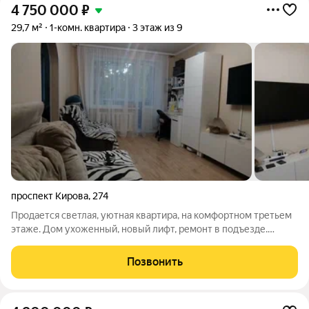
4 750 000
₽
29,7 м²
1-комн. квартира
3 этаж из 9
проспект Кирова
,
274
Продается светлая, уютная квартира, на комфортном третьем
этаже. Дом ухоженный, новый лифт, ремонт в подъезде.
Квартира с хорошим ремонтом, окна ПВХ, балкон застеклен.
ВАЖНО: окна во двор, что обеспечивает тишину и отсутствие
Позвонить
пыли с дороги. Отличное