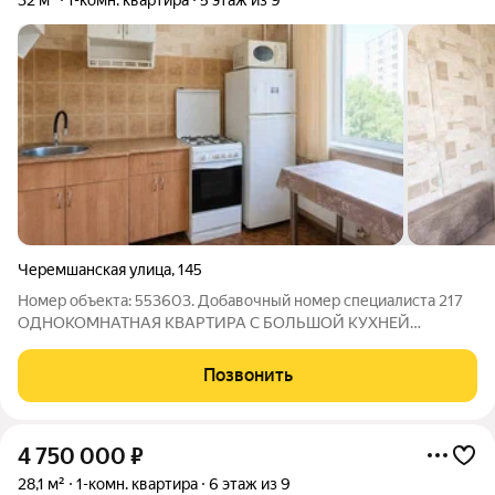
32 м²
1-комн. квартира
5 этаж из 9
Черемшанская улица
,
145
Номер объекта: 553603. Добавочный номер специалиста 217
ОДНОКОМНАТНАЯ КВАРТИРА С БОЛЬШОЙ КУХНЕЙ
Расположена на пересечении улиц Черемшанская/ Майская О
КВАРТИРЕ: Общая площадь 32 м2 + широкая застекленная
Позвонить
лоджия 4м2. Кухня 8 м2 Комната правильной
4 750 000
₽
28,1 м²
1-комн. квартира
6 этаж из 9