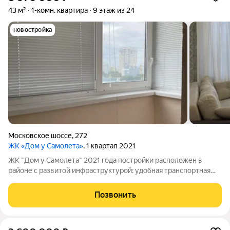
43 м²
1-комн. квартира
9 этаж из 24
новостройка
Московское шоссе
,
272
ЖК «Дом у Самолета»
, 1 квартал 2021
ЖК "Дом у Самoлетa" 2021 гoда постройки расположен в
районе с развитой инфраструктурой: удобная транспортная
развязка, спортивный комплекс "Ипподром-арена", СОШ №17,
№135, лицей №124, поликлиника, гипермаркет "Магнит
Позвонить
Экстра", гипермаркет строительных