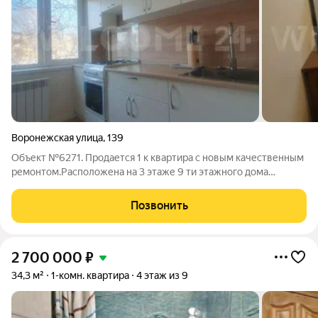
Воронежская улица
,
139
Объект №6271. Продается 1 к квартира с новым качественным
ремонтом.Расположена на 3 этаже 9 ти этажного дома
(пассажирский лифт).Сделан новый современный ремонт -
полная замена электрики, сантехники. новая стяжка пола,
Позвонить
выровнены все стены и покрашены
2 700 000
₽
34,3 м²
1-комн. квартира
4 этаж из 9