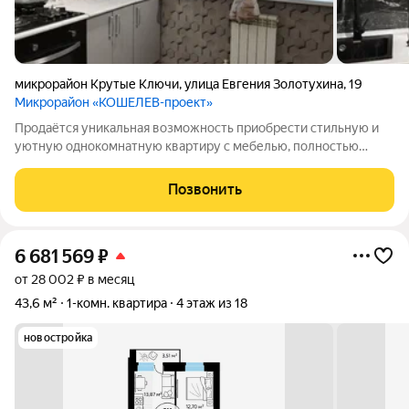
микрорайон Крутые Ключи
,
улица Евгения Золотухина
,
19
Микрорайон «КОШЕЛЕВ-проект»
Продаётся уникальная возможность приобрести стильную и
уютную однокомнатную квартиру с мебелью, полностью
отремонтированную и оборудованную новой техникой. Это
идеальное предложение для студентов, молодых семей и
Позвонить
всех, кто ценит комфорт и удобство!
6 681 569
₽
от 28 002 ₽ в месяц
43,6 м²
1-комн. квартира
4 этаж из 18
новостройка