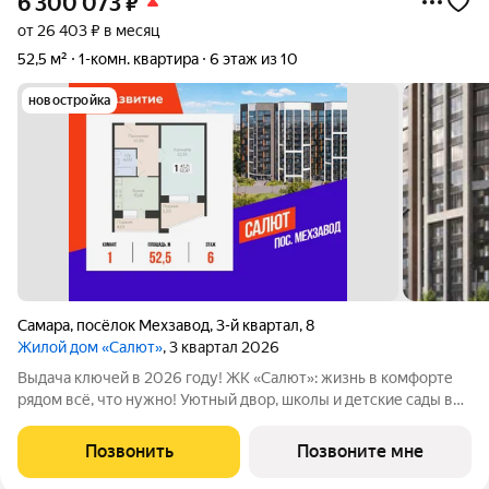
6 300 073
₽
от 26 403 ₽ в месяц
52,5 м²
1-комн. квартира
6 этаж из 10
новостройка
Самара
,
посёлок Мехзавод
,
3-й квартал
,
8
Жилой дом «Салют»
, 3 квартал 2026
Выдача ключей в 2026 году! ЖК «Салют»: жизнь в комфорте
рядом всё, что нужно! Уютный двор, школы и детские сады в
шаговой доступности, напротив живописный сквер Октябрь. В
продаже квартира площадью 52.47 кв. м черновая отделка.
Позвонить
Позвоните мне
Квартира находится в