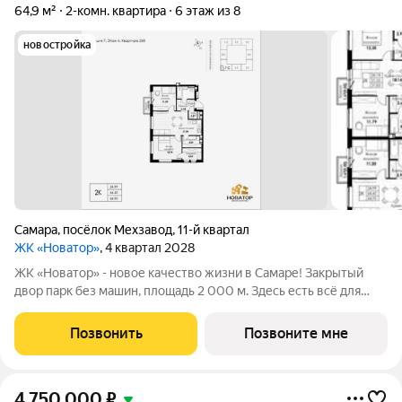
64,9 м²
2-комн. квартира
6 этаж из 8
новостройка
Самара
,
посёлок Мехзавод
,
11-й квартал
ЖК «Новатор»
, 4 квартал 2028
ЖК «Новатор» - новое качество жизни в Самаре! Закрытый
двор парк без машин, площадь 2 000 м. Здесь есть всё для
жизни всей семьёй: детские площадки зоны отдыха
спортивные зоны ландшафтное озеленение Безопасность на
Позвонить
Позвоните мне
высшем уровне: система
4 750 000
₽