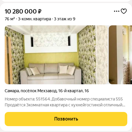
10 280 000
₽
76 м²
3-комн. квартира
3 этаж из 9
Самара
,
посёлок Мехзавод
,
16-й квартал
,
16
Номер объекта: 551564. Добавочный номер специалиста 555
Продаётся 3комнатная квартира с кухнейгостиной отличный
вариант для комфортной жизни на Мехзаводе! Ищете
просторную квартиру, где продумана каждая деталь?
Позвонить
Предлагаю отличную 3комнатную квартиру