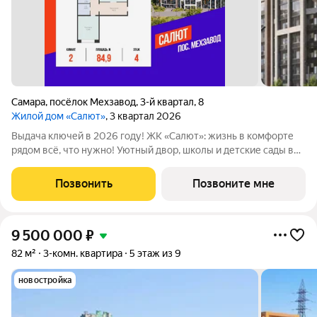
Самара
,
посёлок Мехзавод
,
3-й квартал
,
8
Жилой дом «Салют»
, 3 квартал 2026
Выдача ключей в 2026 году! ЖК «Салют»: жизнь в комфорте
рядом всё, что нужно! Уютный двор, школы и детские сады в
шаговой доступности, напротив живописный сквер Октябрь. В
продаже квартира площадью 84.88 кв. м черновая отделка.
Позвонить
Позвоните мне
Квартира находится в
9 500 000
₽
82 м²
3-комн. квартира
5 этаж из 9
новостройка