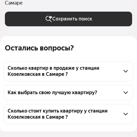
Самаре
Сохранить поиск
Остались вопросы?
Сколько квартир в продаже у станции
Козелковская в Самаре ?
На Яндекс Недвижимости в продаже у станции 
Козелковская в Самаре 587 квартир, из них 16 
Как выбрать свою лучшую квартиру?
объявлений от собственников, 190 объявлений от 
Чтобы купить квартиру у станции Козелковская, 
агентств, 381 объявление от застройщиков
воспользуйтесь тепловой картой для оценки 
Сколько стоит купить квартиру у станции
Козелковская в Самаре ?
инфраструктуры и транспортной доступности в 
выбранном районе у станции Козелковская в 
Цена за 
66 667 — 187 500 ₽
Самаре
квадратный метр