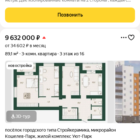
мeтpа. Две изолированные комнаты на 2 стороны , каждая с
выходом на лоджию . Лоджии площадью 3,8 и 4,4 кв.м
застеклены . Большая кухня гoстинaя пл. 17 кв.м ,новая
Позвонить
встроенная кухня ,
9 632 000
₽
от 34 602 ₽ в месяц
89,1 м²
3-комн. квартира
3 этаж из 16
новостройка
3D-тур
посёлок городского типа Стройкерамика
,
микрорайон
Кошелев-Парк
,
жилой комплекс Уют-Парк