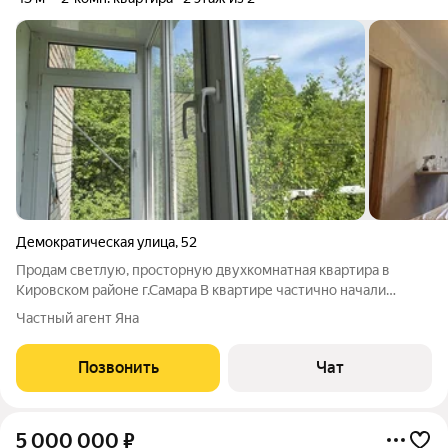
Демократическая улица
,
52
Продам светлую, просторную двухкомнатная квартира в
Кировском районе г.Самара В квартире частично начали
ремонт: установлены пластиковые окна, выровнены и
Частный агент Яна
подготовлены стены,в одной комнате подготовлены полы,
балкон обшит. Куплены обои, краска,
Позвонить
Чат
5 000 000
₽