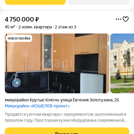
отделки: решайте, проявить
4 750 000
₽
45 м²
2-комн. квартира
2 этаж из 3
новостройка
микрорайон Крутые Ключи
,
улица Евгения Золотухина
,
25
Микрорайон «КОШЕЛЕВ-проект»
Продаётся уютная квартира с евроремонтом, выполненным в
прошлом году. Просторная кухня оборудована современной
техникой и стильной мебелью, комнаты изолированные в
одной из них встроенный большой шкаф. Совмещённый