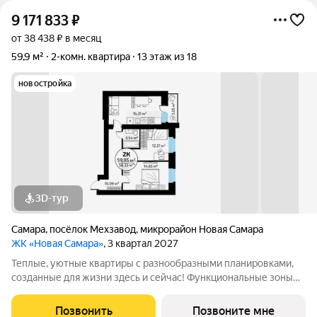
9 171 833
₽
от 38 438 ₽ в месяц
59,9 м²
2-комн. квартира
13 этаж из 18
новостройка
3D-тур
Самара
,
посёлок Мехзавод
,
микрорайон Новая Самара
ЖК «Новая Самара»
, 3 квартал 2027
Теплые, уютные квартиры с разнообразными планировками,
созданные для жизни здесь и сейчас! Функциональные зоны
для хранения, гостеприимные кухни гостиные, вместительные
кладовые и даже постирочные. На выбор разные виды
Позвонить
Позвоните мне