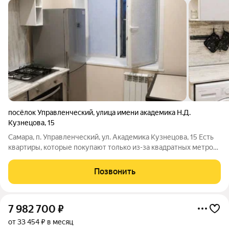
посёлок Управленческий
,
улица имени академика Н.Д.
Кузнецова
,
15
Самара, п. Управленческий, ул. Академика Кузнецова, 15 Есть
квартиры, которые покупают только из-за квадратных метров.
А есть квартиры, которые выбирают сердцем. Представьте
обычный вечер. Вы выходите из дома, через несколько минут
Позвонить
уже гуляете по
7 982 700
₽
от 33 454 ₽ в месяц