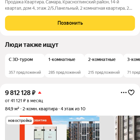
Продажа Квартира. Самара, Красноглинский район, 14-й
квартал, дом 4, этаж 2/5,Панельный, 2 комнатная квартира, 2
изолированных комнат, общая площадь 42.5 кв.м.., жилая
площадь 27.8 кв.м.., площадь кухни 5.4 кв.м..,высота потолков
Позвонить
2.60 метров,
Люди также ищут
С 3D-туром
1-комнатные
2-комнатные
3-ком
357 предложений
285 предложений
215 предложений
71 пре
9 812 128
₽
от 41 121 ₽ в месяц
84,9 м²
2-комн. квартира
4 этаж из 10
новостройка