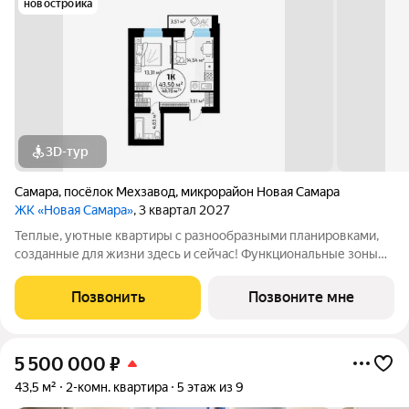
новостройка
3D-тур
Самара
,
посёлок Мехзавод
,
микрорайон Новая Самара
ЖК «Новая Самара»
, 3 квартал 2027
Теплые, уютные квартиры с разнообразными планировками,
созданные для жизни здесь и сейчас! Функциональные зоны
для хранения, гостеприимные кухни гостиные, вместительные
кладовые и даже постирочные. На выбор разные виды
Позвонить
Позвоните мне
отделки: решайте, проявить
5 500 000
₽
43,5 м²
2-комн. квартира
5 этаж из 9