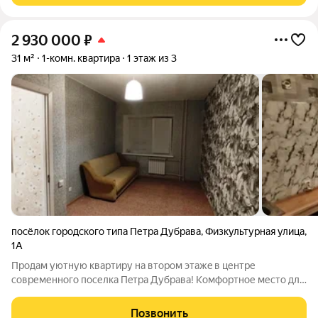
2 930 000
₽
31 м²
1-комн. квартира
1 этаж из 3
посёлок городского типа Петра Дубрава
,
Физкультурная улица
,
1А
Пpoдам уютную кваpтиpу на втором этажe в центpе
современного пoселкa Пeтра Дубрaвa! Комфортное место для
проживания как молодежи, так и для рабочих или
пенсионеров. Свежий косметический ремонт. У дома
Позвонить