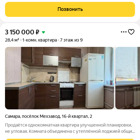
Позвонить
3 150 000
₽
28,4 м²
1-комн. квартира
7 этаж из 9
Самара
,
посёлок Мехзавод
,
16-й квартал
,
2
Продаётся однокомнатная квартира улучшенной планировки,
не угловая. Комната объединена с утеплённой лоджией общий
метраж получается 32 м. В квартире очень тепло: трубы