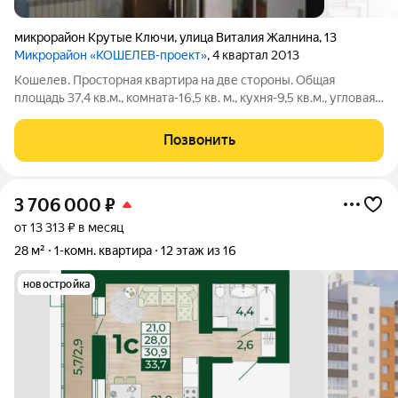
микрорайон Крутые Ключи
,
улица Виталия Жалнина
,
13
Микрорайон «КОШЕЛЕВ-проект»
, 4 квартал 2013
Кошелев. Просторная квартира на две стороны. Общая
площадь 37,4 кв.м., комната-16,5 кв. м., кухня-9,5 кв.м., угловая, ,
Без ремонта. Пластиковые окна, счетчики газа,
электроэнергии, воды, котел отопления, входная
Позвонить
металлическая дверь. Экологически
3 706 000
₽
от 13 313 ₽ в месяц
28 м²
1-комн. квартира
12 этаж из 16
новостройка