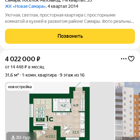
Самара
,
посёлок Мехзавод
,
1-й квартал
,
33
ЖК «Новая Самара»
, 4 квартал 2014
Уютная, светлая, просторная квартира с просторными
комнатой и кухней в развитом районе Самары. Фото реальные.
По квартире: -Пластиковые качественные окна(отличная
шумоизоляция), новые стояки отопления, коммуникации.
Позвонить
Квартира в отличном состоянии.
4 022 000
₽
от 14 448 ₽ в месяц
31,6 м²
1-комн. квартира
9 этаж из 16
новостройка
3D-тур