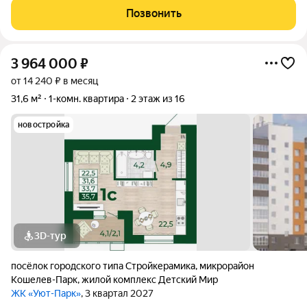
отопления металлопласт, алюминиевые радиаторы,
Позвонить
установлены натяжной потолок и
3 964 000
₽
от 14 240 ₽ в месяц
31,6 м²
1-комн. квартира
2 этаж из 16
новостройка
3D-тур
посёлок городского типа Стройкерамика
,
микрорайон
Кошелев-Парк
,
жилой комплекс Детский Мир
ЖК «Уют-Парк»
, 3 квартал 2027