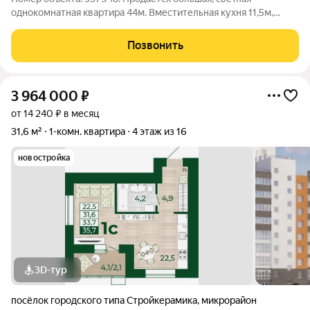
однокомнатная квартира 44м. Вместительная кухня 11,5м,
большая зонированная комната. В квартире оставляем почти
все. Дом расположен в 3 мин ходьбы от остановки, напротив
Позвонить
Ледового дворца. Документы: 1
3 964 000
₽
от 14 240 ₽ в месяц
31,6 м²
1-комн. квартира
4 этаж из 16
новостройка
3D-тур
посёлок городского типа Стройкерамика
,
микрорайон