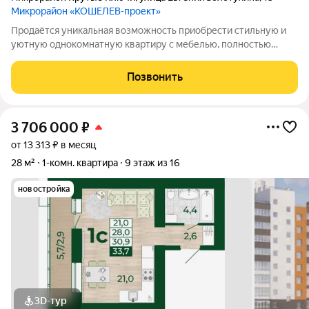
Микрорайон «КОШЕЛЕВ-проект»
Продаётся уникальная возможность приобрести стильную и
уютную однокомнатную квартиру с мебелью, полностью
отремонтированную и оборудованную новой техникой. Это
идеальное предложение для студентов, молодых семей и
Позвонить
всех, кто ценит комфорт и удобство!
3 706 000
₽
от 13 313 ₽ в месяц
28 м²
1-комн. квартира
9 этаж из 16
новостройка
3D-тур