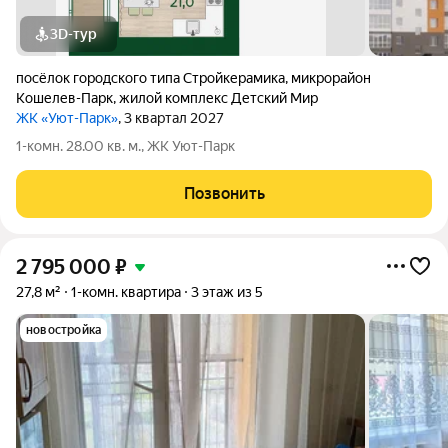
3D-тур
посёлок городского типа Стройкерамика
,
микрорайон
Кошелев-Парк
,
жилой комплекс Детский Мир
ЖК «Уют-Парк»
, 3 квартал 2027
1-комн. 28.00 кв. м., ЖК Уют-Парк
Позвонить
2 795 000
₽
27,8 м²
1-комн. квартира
3 этаж из 5
новостройка