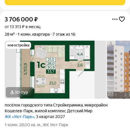
находится парк. В соседних домах расположены
3 706 000
₽
от 13 313 ₽ в месяц
28 м²
1-комн. квартира
7 этаж из 16
новостройка
3D-тур
посёлок городского типа Стройкерамика
,
микрорайон
Кошелев-Парк
,
жилой комплекс Детский Мир
ЖК «Уют-Парк»
, 3 квартал 2027
1-комн. 28.00 кв. м., ЖК Уют-Парк