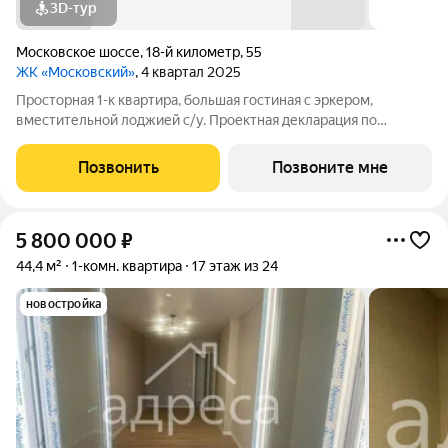
3D-тур
Московское шоссе
,
18-й километр
,
55
ЖК «Московский»
, 4 квартал 2025
Просторная 1-к квартира, большая гостиная с эркером,
вместительной лоджией с/у. Проектная декларация по
объекту размещена на сайте 'https://наш.дом.рф/'
Позвонить
Позвоните мне
5 800 000
₽
44,4 м²
1-комн. квартира
17 этаж из 24
новостройка