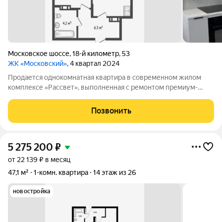
Московское шоссе
,
18-й километр
,
53
ЖК «Московский»
, 4 квартал 2024
Продается однокомнатная квартира в современном жилом
комплексе «Рассвет», выполненная с ремонтом премиум-
класса. Объект расположен в развитом районе с полной
инфраструктурой: в шаговой доступности находятся
Позвонить
супермаркеты, фитнес-центр и термальный
5 275 200
₽
от 22 139 ₽ в месяц
47,1 м²
1-комн. квартира
14 этаж из 26
новостройка