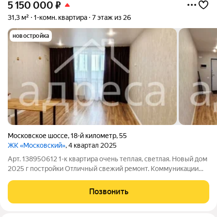
5 150 000
₽
31,3 м²
1-комн. квартира
7 этаж из 26
новостройка
Московское шоссе
,
18-й километр
,
55
ЖК «Московский»
, 4 квартал 2025
Арт. 138950612 1-к квартира очень теплая, светлая. Новый дом
2025 г постройки Отличный свежий ремонт. Коммуникации
все новые. Комната с выходом на застекленную лоджию.
Счетчики. Умеренные платежи. Чистый современный подъезд.
Позвонить
Приятные соседи.