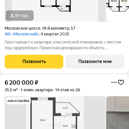
3D-тур
Московское шоссе
,
18-й километр
,
57
ЖК «Московский»
, 4 квартал 2025
Просторная 1-к квартира, классической планировки, с местом
под гардеробную. Проектная декларация по объекту
размещена на сайте https://наш.дом.рф/
Позвонить
Позвоните мне
6 200 000
₽
35,5 м²
1-комн. квартира
14 этаж из 26
новостройка