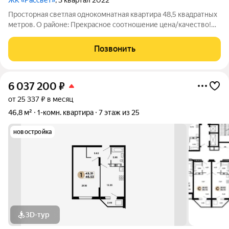
ЖК «Рассвет»
, 3 квартал 2022
Просторная светлая однокомнатная квартира 48,5 квадратных
метров. О районе: Прекрасное соотношение цена/качество!
Торговый центр LETOUT, metro в пешей доступности,
остановки общественного транспорта (Московское шоссе).
Позвонить
Вокруг много зелени. В самом
6 037 200
₽
от 25 337 ₽ в месяц
46,8 м²
1-комн. квартира
7 этаж из 25
новостройка
3D-тур