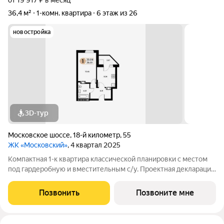
от 19 917 ₽ в месяц
36,4 м²
1-комн. квартира
6 этаж из 26
новостройка
3D-тур
Московское шоссе
,
18-й километр
,
55
ЖК «Московский»
, 4 квартал 2025
Компактная 1-к квартира классической планировки с местом
под гардеробную и вместительным с/у. Проектная декларация
по объекту размещена на сайте 'https://наш.дом.рф/'
Позвонить
Позвоните мне