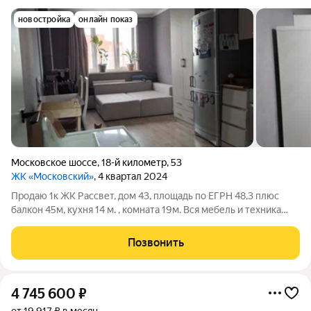
новостройка
онлайн показ
Московское шоссе
,
18-й километр
,
53
ЖК «Московский»
, 4 квартал 2024
Продаю 1к ЖК Рассвет, дом 43, площадь по ЕГРН 48,3 плюс
балкон 45м, кухня 14 м. , комната 19м. Вся мебель и техника
остается, заезжай и живи. Ипотека подходит. Вариант для
встречной покупки есть. Рассмотрю все виды оплаты.
Позвонить
4 745 600
₽