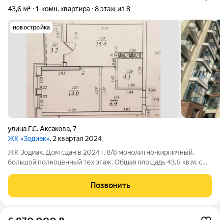
43,6 м²
1-комн. квартира
8 этаж из 8
новостройка
улица Г.С. Аксакова
,
7
ЖК «Зодиак»
, 2 квартал 2024
ЖК Зодиак. Дом сдан в 2024 г. 8/8 монолитно-кирпичный,
большой полноценный тех этаж. Общая площадь 43,6 кв.м. с
учетом лоджии, которую логично присоединить к кухне-
гостиной 15,4 кв.м. Комната 14 кв.м., с/узел совмещен 4,1 кв.м.
Позвонить
Панорамные окна во