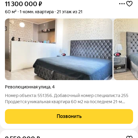
11 300 000
₽
60 м²
1-комн. квартира
21 этаж из 21
Революционная улица
,
4
Номер объекта: 551356. Добавочный номер специалиста 255
Продается уникальная квартира 60 м2 на последнем 21-м
этаже с красивым видом на город и просторной 16-метровой
кухней-гостиной. Это модный и презентабельный вариант с
Позвонить
дизайнерским ремонтом,