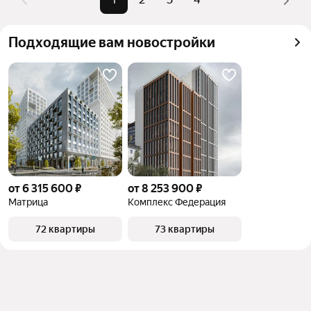
Помимо удобной сортировки по цене продажи вы 
можете отсортировать результаты по стоимости 
Подходящие вам новостройки
квадратного метра или площади
от 6 315 600 ₽
от 8 253 900 ₽
Матрица
Комплекс Федерация
72 квартиры
73 квартиры