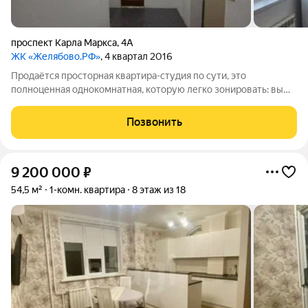
проспект Карла Маркса
,
4А
ЖК «Желябово.РФ»
, 4 квартал 2016
Продаётся просторная квартира-студия по сути, это
полноценная однокомнатная, которую легко зонировать: вы
можете возвести лёгкую перегородку и отделить кухню от
жилой комнаты. Квартира очень тихая и тёплая, с отличным
Позвонить
видом из окна. В доме есть
9 200 000
₽
54,5 м²
1-комн. квартира
8 этаж из 18