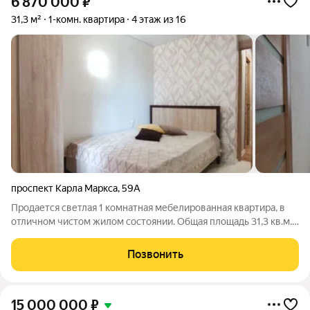
6 870 000
₽
31,3 м²
1-комн. квартира
4 этаж из 16
проспект Карла Маркса
,
59А
Продается светлая 1 комнатная мебелированная квартира, в
отличном чистом жилом состоянии. Общая площадь 31,3 кв.м..
Квартира с перепланировкой, изолированная спальня, кухня-
гостиная с выходом на лоджию( не застеклена). В доме 2
Позвонить
лифта (грузовой и
15 000 000
₽