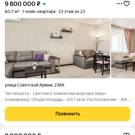
9 800 000
₽
60,7 м²
1-комн. квартира
23 этаж из 23
улица Советской Армии
,
238А
Тип объекта: - Светлая 2-комнатная квартира (евро-
планировка). Общая площадь: - 60,7 кв.м. Расположение: - ЖК
«Современник», с видом на реку Волга. Состояние: - Вся
квартира полностью готова к проживанию, выполнен
Позвонить
качественный ремонт. Мебель и