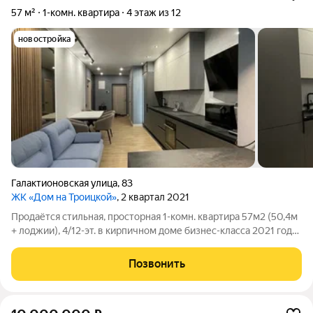
57 м²
1-комн. квартира
4 этаж из 12
новостройка
Галактионовская улица
,
83
ЖК «Дом на Троицкой»
, 2 квартал 2021
Продаётся стильная, просторная 1-комн. квартира 57м2 (50,4м
+ лоджии), 4/12-эт. в кирпичном доме бизнес-класса 2021 года
постройки. В квартире: кухня-гостиная 18м, комната 17м с
гардеробной, с/у совмещенный, постирочная, застекленная
Позвонить
лоджия, высота