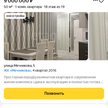
9 000 000
₽
50 м²
1-комн. квартира
18 этаж из 19
новостройка
улица Мечникова
,
5
ЖК «Мечникова»
, 4 квартал 2016
Просторная евродвухкомнатная квартира в современном
жилом комплексе сдана в эксплуатацию и полностью готова к
заселению. Квартира расположена на территории ЖК с
благоустроенным двором, детскими и спортивными
Позвонить
площадками. Квартира выполнена по принципу