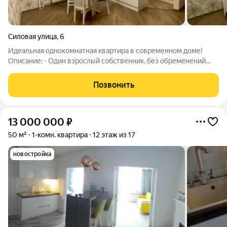
Силовая улица
,
6
Идеальная однокомнатная квартира в современном доме!
Описание: - Один взрослый собственник, без обременений
полная юридическая чистота. - Мебель и техника остаются
заезжайте и живите! - Построен в 2016 году, тёплый и тихий
Позвонить
дом, обеспечивающий
13 000 000
₽
50 м²
1-комн. квартира
12 этаж из 17
новостройка