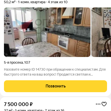
50,2 м²
1-комн. квартира
4 этаж из 10
5-я просека
,
107
Назовите номер ID 14730 при обращении к специалистам. Для
быстрого ответа на ваш вопрос! Продается светлая и
просторная однокомнатная квартира общей площадью 50,2
кв.м. на 4-м этаже. Удачное расположение рядом со сквером
Позвонить
"Леснуха" и развитой
7 500 000
₽
37 м²
1-комн. квартира
7 этаж из 16