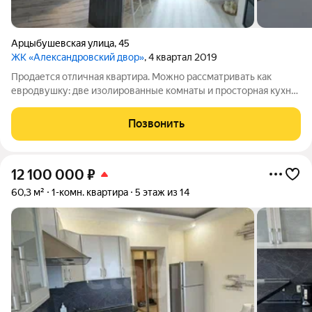
Арцыбушевская улица
,
45
ЖК «Александровский двор»
, 4 квартал 2019
Продается отличная квартира. Можно рассматривать как
евродвушку: две изолированные комнаты и просторная кухня-
гостиная. Квартира в отличном состоянии, с хорошим
качественным, дорогим ремонтом. Все делали для себя, с
Позвонить
душой. Квартира никогда не
12 100 000
₽
60,3 м²
1-комн. квартира
5 этаж из 14