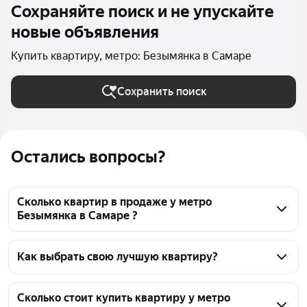
Сохраняйте поиск и не упускайте
новые объявления
Купить квартиру, метро: Безымянка в Самаре
Сохранить поиск
Остались вопросы?
Сколько квартир в продаже у метро
Безымянка в Самаре ?
На Яндекс Недвижимости в продаже у метро 
Безымянка в Самаре 90 квартир, из них 26 
Как выбрать свою лучшую квартиру?
объявлений от агентств, 64 объявления от 
Чтобы купить квартиру с панорамными окнами у 
застройщиков
метро Безымянка, воспользуйтесь тепловой картой 
Сколько стоит купить квартиру у метро