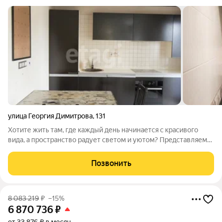
улица Георгия Димитрова
,
131
Хотите жить там, где каждый день начинается с красивого
вида, а пространство радует светом и уютом? Представляем
светлую студию на ул. Георгия Димитрова, 131 в Самаре
идеальное место для комфортной жизни и отдыха. Студия
Позвонить
наполнена естественным
8 083 219
₽
–15%
6 870 736
₽