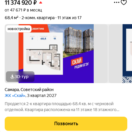
11 374 920
₽
от 47 671 ₽ в месяц
68,4 м²
2-комн. квартира
11 этаж из 17
новостройка
3D-тур
Самара
,
Советский район
ЖК «Скай»
, 3 квартал 2027
Продается 2-к квартира площадью 68.4 кв. м с черновой
отделкой. Квартира расположена на 11 этаже 18 этажного
дома, в 1 корпусе. ЖК «Скай» Эргономичные светлые
планировки, безопасные зелёные дворы, детские и
Позвонить
спортивные площадки. Панорамные виды на