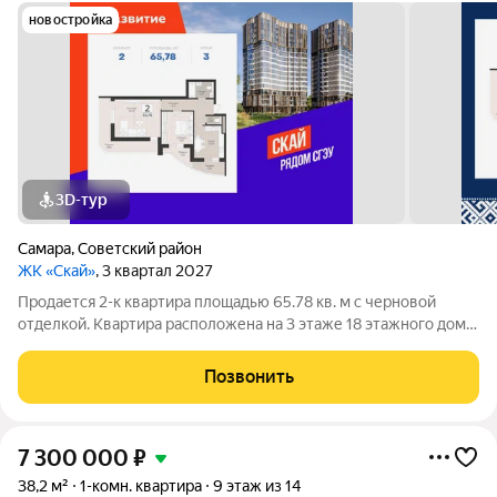
новостройка
3D-тур
Самара
,
Советский район
ЖК «Скай»
, 3 квартал 2027
Продается 2-к квартира площадью 65.78 кв. м с черновой
отделкой. Квартира расположена на 3 этаже 18 этажного дома,
в 2 корпусе. ЖК «Скай» Эргономичные светлые планировки,
безопасные зелёные дворы, детские и спортивные площадки.
Позвонить
Панорамные виды на
7 300 000
₽
38,2 м²
1-комн. квартира
9 этаж из 14