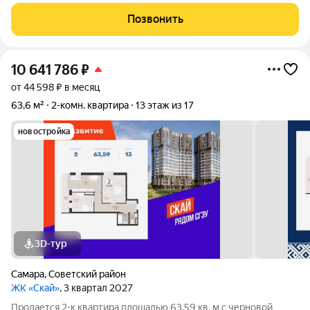
двор" 4 секция. Индивидуально разработанный дизайнерский
проект заключает в себе продуманное выделение зон,
Позвонить
современных интерьерных решений и
10 641 786
₽
от 44 598 ₽ в месяц
63,6 м²
2-комн. квартира
13 этаж из 17
новостройка
3D-тур
Самара
,
Советский район
ЖК «Скай»
, 3 квартал 2027
Продается 2-к квартира площадью 63.59 кв. м с черновой