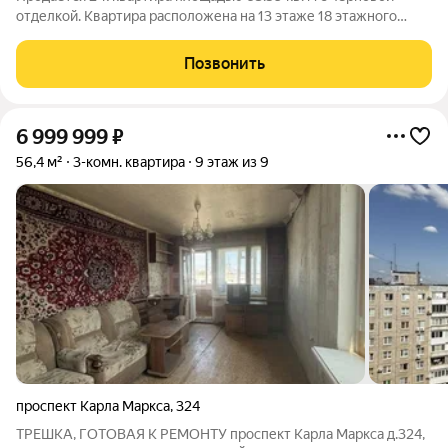
отделкой. Квартира расположена на 13 этаже 18 этажного
дома, в 1 корпусе. ЖК «Скай» Эргономичные светлые
планировки, безопасные зелёные дворы, детские и
Позвонить
спортивные площадки. Панорамные виды на
6 999 999
₽
56,4 м²
3-комн. квартира
9 этаж из 9
проспект Карла Маркса
,
324
ТРЕШКА, ГОТОВАЯ К РЕМОНТУ проспект Карла Маркса д.324,