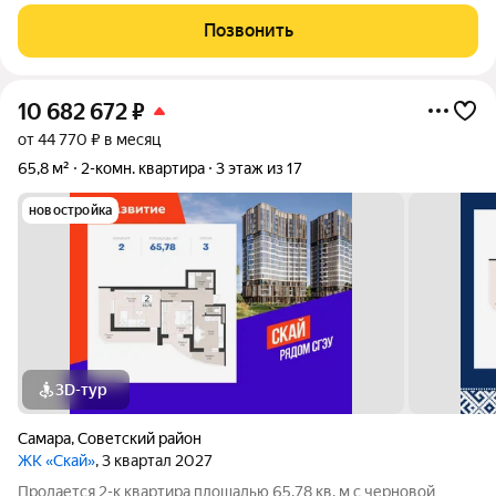
кирпичного дома в ЖК «Унисон». Объект юридически чист:
один взрослый собственник, никто не прописан, приобретался
Позвонить
за наличный расчёт без
10 682 672
₽
от 44 770 ₽ в месяц
65,8 м²
2-комн. квартира
3 этаж из 17
новостройка
3D-тур
Самара
,
Советский район
ЖК «Скай»
, 3 квартал 2027
Продается 2-к квартира площадью 65.78 кв. м с черновой