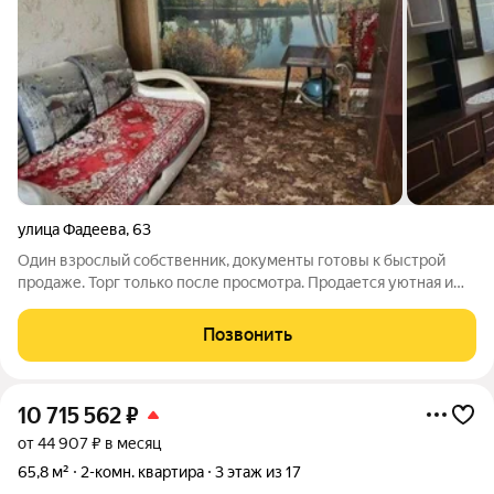
улица Фадеева
,
63
Один взрослый собственник, документы готовы к быстрой
продаже. Торг только после просмотра. Продается уютная и
просторная квартира в тихом и зеленом районе города! Это
идеальное место для семейной жизни, где все необходимое
Позвонить
находится в шаговой
10 715 562
₽
от 44 907 ₽ в месяц
65,8 м²
2-комн. квартира
3 этаж из 17