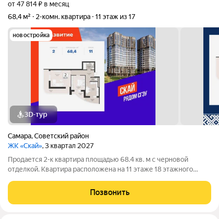
от 47 814 ₽ в месяц
68,4 м²
2-комн. квартира
11 этаж из 17
новостройка
3D-тур
Самара
,
Советский район
ЖК «Скай»
, 3 квартал 2027
Продается 2-к квартира площадью 68.4 кв. м с черновой
отделкой. Квартира расположена на 11 этаже 18 этажного
дома, в 2 корпусе. ЖК «Скай» Эргономичные светлые
планировки, безопасные зелёные дворы, детские и
Позвонить
спортивные площадки. Панорамные виды на