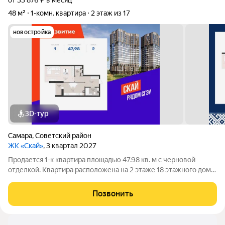
от 33 876 ₽ в месяц
48 м²
1-комн. квартира
2 этаж из 17
новостройка
3D-тур
Самара
,
Советский район
ЖК «Скай»
, 3 квартал 2027
Продается 1-к квартира площадью 47.98 кв. м с черновой
отделкой. Квартира расположена на 2 этаже 18 этажного дома,
в 1 корпусе. ЖК «Скай» Эргономичные светлые планировки,
безопасные зелёные дворы, детские и спортивные площадки.
Позвонить
Панорамные виды на