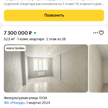
отделкой. Квартира расположена на 3 этаже 18 этажного дома,
в 1 корпусе. ЖК «Скай» Эргономичные светлые планировки,
безопасные зелёные дворы, детские и спортивные площадки.
Позвонить
Панорамные виды на
7 300 000
₽
52,5 м²
1-комн. квартира
2 этаж из 28
новостройка
Физкультурная улица
,
103А
ЖК «Рекорд»
, 1 квартал 2024