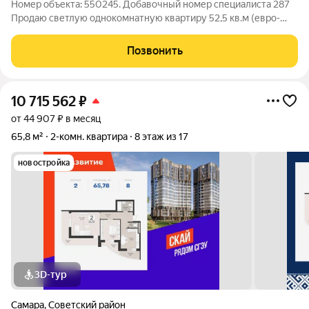
Номер объекта: 550245. Добавочный номер специалиста 287
Продаю светлую однокомнатную квартиру 52,5 кв.м (евро-
двушка). На втором этаже новостройки, сданной в декабре
2024 года. Это идеальное решение для тех, кто ценит комфорт
Позвонить
и свежий ремонт от
10 715 562
₽
от 44 907 ₽ в месяц
65,8 м²
2-комн. квартира
8 этаж из 17
новостройка
3D-тур
Самара
,
Советский район