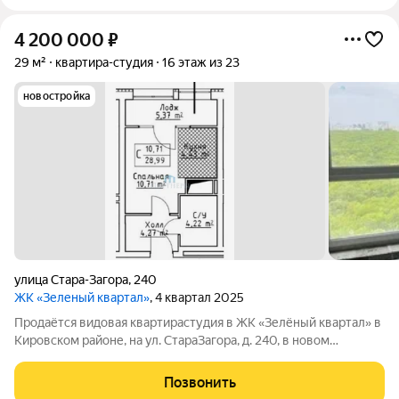
4 200 000
₽
29 м²
квартира-студия
16 этаж из 23
новостройка
улица Стара-Загора
,
240
ЖК «Зеленый квартал»
, 4 квартал 2025
Продаётся видовая квартирастудия в ЖК «Зелёный квартал» в
Кировском районе, на ул. СтараЗагора, д. 240, в новом
монолитно-кирпичном доме 2025 года постройки на 16м
этаже 23этажного дома. Общая площадь 29 м, жилая с кухней
Позвонить
15,14 м, лоджия 5,37 м.