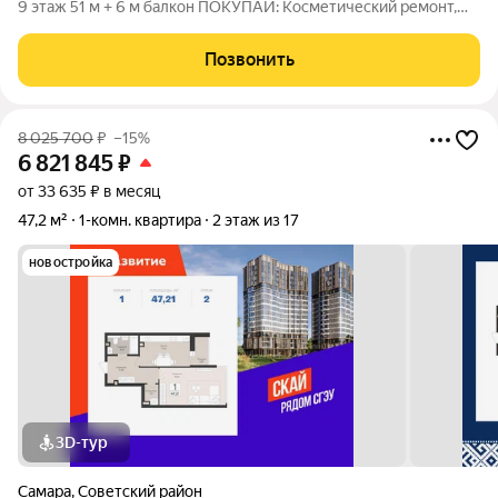
9 этаж 51 м + 6 м балкон ПОКУПАЙ: Косметический ремонт,
Панорамный вид на город Балкон уютное место для утреннего
кофе Окна выходят на сторону восхода мягкое утреннее
Позвонить
солнце, комфортно
8 025 700
₽
–15%
6 821 845
₽
от 33 635 ₽ в месяц
47,2 м²
1-комн. квартира
2 этаж из 17
новостройка
3D-тур
Самара
,
Советский район