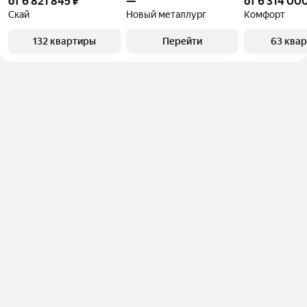
от 6 821 845 ₽
—
от 6 314 000
Скай
Новый металлург
Комфорт
132 квартиры
Перейти
63 ква