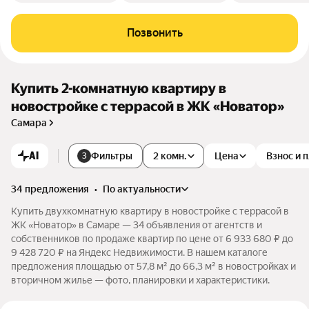
Позвонить
Купить 2-комнатную квартиру в
новостройке с террасой в ЖК «Новатор»
Самара
AI
Фильтры
2 комн.
Цена
Взнос и 
3
34 предложения
•
по актуальности
Купить двухкомнатную квартиру в новостройке с террасой в
ЖК «Новатор» в Самаре — 34 объявления от агентств и
собственников по продаже квартир по цене от 6 933 680 ₽ до
9 428 720 ₽ на Яндекс Недвижимости. В нашем каталоге
предложения площадью от 57,8 м² до 66,3 м² в новостройках и
вторичном жилье — фото, планировки и характеристики.