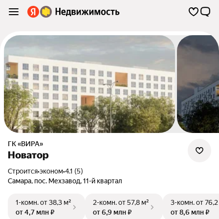
ГК «ВИРА»
Новатор
Строится
•
эконом
•
4.1 (5)
Самара
,
пос. Мехзавод
,
11-й квартал
1-комн.
от 38,3 м²
2-комн.
от 57,8 м²
3-комн.
от 76,2
от 4,7 млн ₽
от 6,9 млн ₽
от 8,6 млн ₽