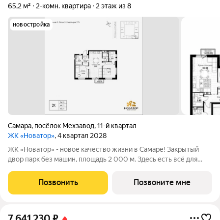
65,2 м²
2-комн. квартира
2 этаж из 8
новостройка
Самара
,
посёлок Мехзавод
,
11-й квартал
ЖК «Новатор»
, 4 квартал 2028
ЖК «Новатор» - новое качество жизни в Самаре! Закрытый
двор парк без машин, площадь 2 000 м. Здесь есть всё для
жизни всей семьёй: детские площадки зоны отдыха
спортивные зоны ландшафтное озеленение Безопасность на
Позвонить
Позвоните мне
высшем уровне: система
7 641 230
₽