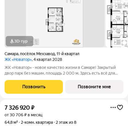
3D-тур
Самара
,
посёлок Мехзавод
,
11-й квартал
ЖК «Новатор»
, 4 квартал 2028
ЖК «Новатор» - новое качество жизни в Самаре! Закрытый
двор парк без машин, площадь 2 000 м. Здесь есть всё для
жизни всей семьёй: детские площадки зоны отдыха
спортивные зоны ландшафтное озеленение Безопасность на
Позвонить
Позвоните мне
высшем уровне: система
7 326 920
₽
от 30 706 ₽ в месяц
64,8 м²
2-комн. квартира
2 этаж из 8