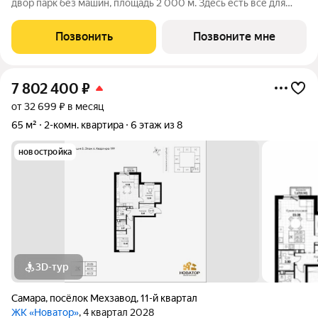
двор парк без машин, площадь 2 000 м. Здесь есть всё для
жизни всей семьёй: детские площадки зоны отдыха
спортивные зоны ландшафтное озеленение Безопасность на
Позвонить
Позвоните мне
высшем уровне: система
7 802 400
₽
от 32 699 ₽ в месяц
65 м²
2-комн. квартира
6 этаж из 8
новостройка
3D-тур
Самара
,
посёлок Мехзавод
,
11-й квартал
ЖК «Новатор»
, 4 квартал 2028