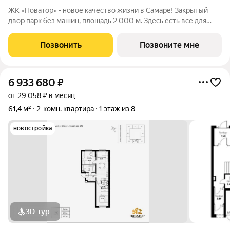
ЖК «Новатор» - новое качество жизни в Самаре! Закрытый
двор парк без машин, площадь 2 000 м. Здесь есть всё для
жизни всей семьёй: детские площадки зоны отдыха
спортивные зоны ландшафтное озеленение Безопасность на
Позвонить
Позвоните мне
высшем уровне: система
6 933 680
₽
от 29 058 ₽ в месяц
61,4 м²
2-комн. квартира
1 этаж из 8
новостройка
3D-тур