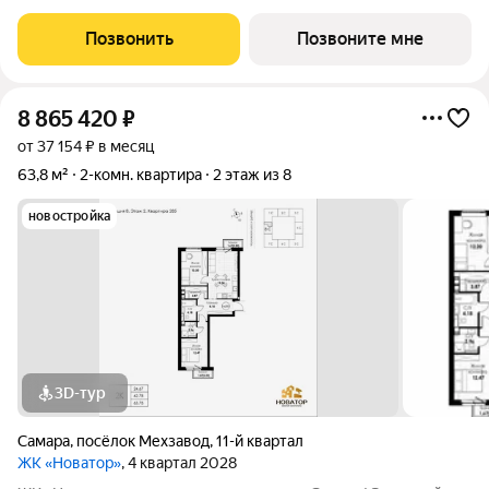
жизни всей семьёй: детские площадки зоны отдыха
спортивные зоны ландшафтное озеленение Безопасность на
Позвонить
Позвоните мне
высшем уровне: система
8 865 420
₽
от 37 154 ₽ в месяц
63,8 м²
2-комн. квартира
2 этаж из 8
новостройка
3D-тур
Самара
,
посёлок Мехзавод
,
11-й квартал
ЖК «Новатор»
, 4 квартал 2028