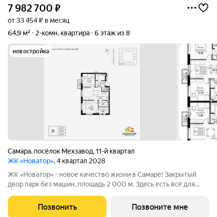
7 982 700
₽
от 33 454 ₽ в месяц
64,9 м²
2-комн. квартира
6 этаж из 8
новостройка
Самара
,
посёлок Мехзавод
,
11-й квартал
ЖК «Новатор»
, 4 квартал 2028
ЖК «Новатор» - новое качество жизни в Самаре! Закрытый
двор парк без машин, площадь 2 000 м. Здесь есть всё для
жизни всей семьёй: детские площадки зоны отдыха
спортивные зоны ландшафтное озеленение Безопасность на
Позвонить
Позвоните мне
высшем уровне: система