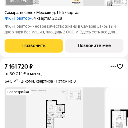
3D-тур
Самара
,
посёлок Мехзавод
,
11-й квартал
ЖК «Новатор»
, 4 квартал 2028
ЖК «Новатор» - новое качество жизни в Самаре! Закрытый
двор парк без машин, площадь 2 000 м. Здесь есть всё для
жизни всей семьёй: детские площадки зоны отдыха
спортивные зоны ландшафтное озеленение Безопасность на
Позвонить
Позвоните мне
высшем уровне: система
7 161 720
₽
от 30 014 ₽ в месяц
64,5 м²
2-комн. квартира
1 этаж из 8
новостройка