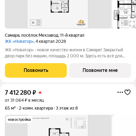
Самара
,
посёлок Мехзавод
,
11-й квартал
ЖК «Новатор»
, 4 квартал 2028
ЖК «Новатор» - новое качество жизни в Самаре! Закрытый
двор парк без машин, площадь 2 000 м. Здесь есть всё для
жизни всей семьёй: детские площадки зоны отдыха
спортивные зоны ландшафтное озеленение Безопасность на
Позвонить
Позвоните мне
высшем уровне: система
7 412 280
₽
от 31 064 ₽ в месяц
65 м²
2-комн. квартира
3 этаж из 8
новостройка