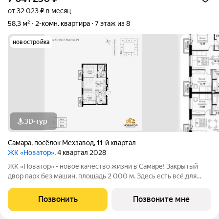
от 32 023 ₽ в месяц
58,3 м²
2-комн. квартира
7 этаж из 8
новостройка
3D-тур
Самара
,
посёлок Мехзавод
,
11-й квартал
ЖК «Новатор»
, 4 квартал 2028
ЖК «Новатор» - новое качество жизни в Самаре! Закрытый
двор парк без машин, площадь 2 000 м. Здесь есть всё для
жизни всей семьёй: детские площадки зоны отдыха
спортивные зоны ландшафтное озеленение Безопасность на
Позвонить
Позвоните мне
высшем уровне: система