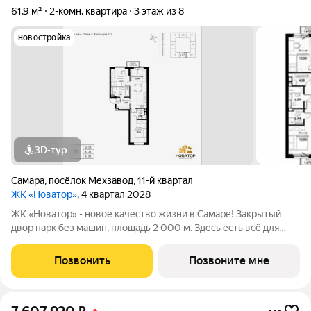
61,9 м²
2-комн. квартира
3 этаж из 8
новостройка
3D-тур
Самара
,
посёлок Мехзавод
,
11-й квартал
ЖК «Новатор»
, 4 квартал 2028
ЖК «Новатор» - новое качество жизни в Самаре! Закрытый
двор парк без машин, площадь 2 000 м. Здесь есть всё для
жизни всей семьёй: детские площадки зоны отдыха
спортивные зоны ландшафтное озеленение Безопасность на
Позвонить
Позвоните мне
высшем уровне: система