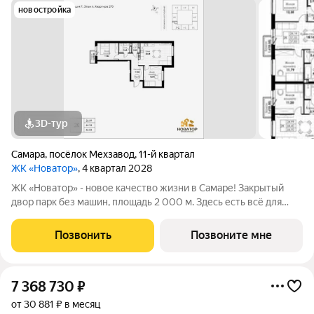
новостройка
3D-тур
Самара
,
посёлок Мехзавод
,
11-й квартал
ЖК «Новатор»
, 4 квартал 2028
ЖК «Новатор» - новое качество жизни в Самаре! Закрытый
двор парк без машин, площадь 2 000 м. Здесь есть всё для
жизни всей семьёй: детские площадки зоны отдыха
спортивные зоны ландшафтное озеленение Безопасность на
Позвонить
Позвоните мне
высшем уровне: система
7 368 730
₽
от 30 881 ₽ в месяц