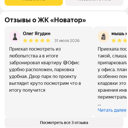
высшем уровне: система
Отзывы о ЖК «Новатор»
Олег Ягудин
мышь н
31 июля 2026
Приехал посмотреть из
Приехала пос
любопытства а в итоге
такой, слыша
забронировал квартиру 😅Офис
припарковала
удобно расположен, парковка
у офиса. пла
удобная. Двор парк по проекту
особенно пон
выглядит круто посмотрим что в
кладовки это 
итогу получится
хранения инв
периметральн
…
Читать далее
Посмотреть все 3 отзыва