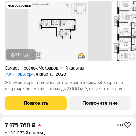
новостройка
3D-тур
Самара
,
посёлок Мехзавод
,
11-й квартал
ЖК «Новатор»
, 4 квартал 2028
ЖК «Новатор» - новое качество жизни в Самаре! Закрытый
двор парк без машин, площадь 2 000 м. Здесь есть всё для
жизни всей семьёй: детские площадки зоны отдыха
спортивные зоны ландшафтное озеленение Безопасность на
Позвонить
Позвоните мне
высшем уровне: система
7 175 760
₽
от 30 073 ₽ в месяц