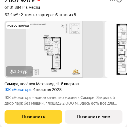
7 607 920
₽
от 31 884 ₽ в месяц
62,4 м²
2-комн. квартира
6 этаж из 8
новостройка
3D-тур
Самара
,
посёлок Мехзавод
,
11-й квартал
ЖК «Новатор»
, 4 квартал 2028
ЖК «Новатор» - новое качество жизни в Самаре! Закрытый
двор парк без машин, площадь 2 000 м. Здесь есть всё для
жизни всей семьёй: детские площадки зоны отдыха
спортивные зоны ландшафтное озеленение Безопасность на
Позвонить
Позвоните мне
высшем уровне: система