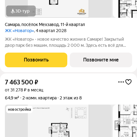
3D-тур
Самара
,
посёлок Мехзавод
,
11-й квартал
ЖК «Новатор»
, 4 квартал 2028
ЖК «Новатор» - новое качество жизни в Самаре! Закрытый
двор парк без машин, площадь 2 000 м. Здесь есть всё для
жизни всей семьёй: детские площадки зоны отдыха
спортивные зоны ландшафтное озеленение Безопасность на
Позвонить
Позвоните мне
высшем уровне: система
7 463 500
₽
от 31 278 ₽ в месяц
64,9 м²
2-комн. квартира
2 этаж из 8
новостройка