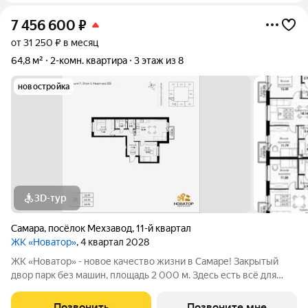
7 456 600
₽
от 31 250 ₽ в месяц
64,8 м²
2-комн. квартира
3 этаж из 8
новостройка
3D-тур
Самара
,
посёлок Мехзавод
,
11-й квартал
ЖК «Новатор»
, 4 квартал 2028
ЖК «Новатор» - новое качество жизни в Самаре! Закрытый
двор парк без машин, площадь 2 000 м. Здесь есть всё для
жизни всей семьёй: детские площадки зоны отдыха
спортивные зоны ландшафтное озеленение Безопасность на
Позвонить
Позвоните мне