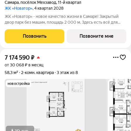
Самара
,
посёлок Мехзавод
,
11-й квартал
ЖК «Новатор»
, 4 квартал 2028
ЖК «Новатор» - новое качество жизни в Самаре! Закрытый
двор парк без машин, площадь 2 000 м. Здесь есть всё для
жизни всей семьёй: детские площадки зоны отдыха
спортивные зоны ландшафтное озеленение Безопасность на
Позвонить
Позвоните мне
высшем уровне: система
7 174 590
₽
от 30 068 ₽ в месяц
58,3 м²
2-комн. квартира
3 этаж из 8
новостройка