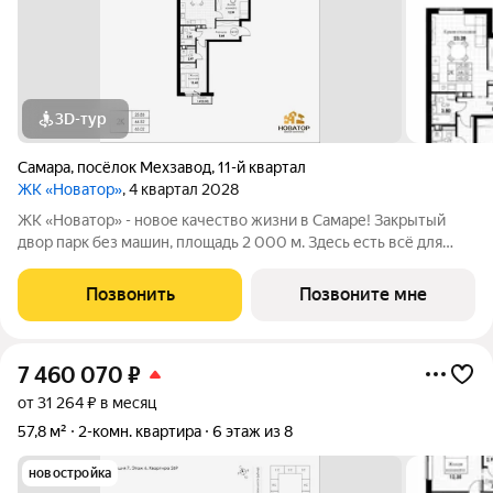
3D-тур
Самара
,
посёлок Мехзавод
,
11-й квартал
ЖК «Новатор»
, 4 квартал 2028
ЖК «Новатор» - новое качество жизни в Самаре! Закрытый
двор парк без машин, площадь 2 000 м. Здесь есть всё для
жизни всей семьёй: детские площадки зоны отдыха
спортивные зоны ландшафтное озеленение Безопасность на
Позвонить
Позвоните мне
высшем уровне: система
7 460 070
₽
от 31 264 ₽ в месяц
57,8 м²
2-комн. квартира
6 этаж из 8
новостройка