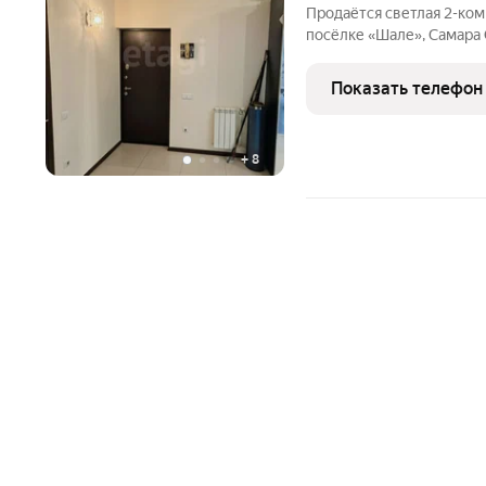
Продаётся светлая 2-ком
посёлке «Шале», Самара О квартире: Этаж: 3 Площадь: 92,3 м
Кухня: 18 м Совмещённы
Просторный холл + гости
Показать телефон
(большой шкаф-купе в
+
8