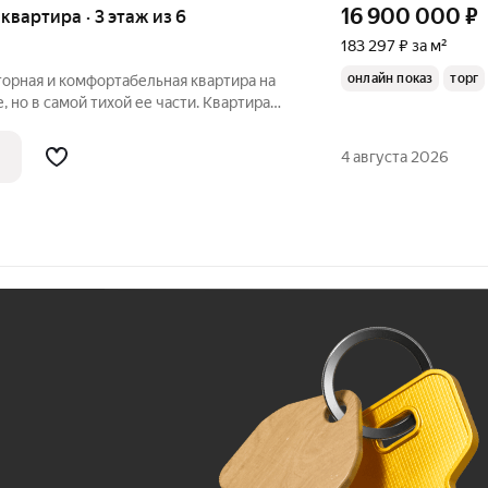
16 900 000
₽
я квартира · 3 этаж из 6
183 297 ₽ за м²
онлайн показ
торг
торная и комфортабельная квартира на
 но в самой тихой ее части. Квартира
же. Планировка на 2 стороны. Площадь
 А площадь кухни- гостиной - 20 кв.м.
4 августа 2026
Ж
До 100 тыс. ₽