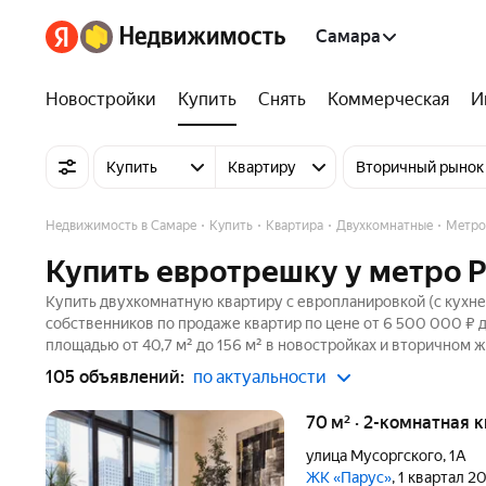
Самара
Новостройки
Купить
Снять
Коммерческая
И
Купить
Квартиру
Вторичный рынок
Недвижимость в Самаре
Купить
Квартира
Двухкомнатные
Метро
Купить евротрешку у метро Р
Купить двухкомнатную квартиру с европланировкой (с кухней
собственников по продаже квартир по цене от 6 500 000 ₽ 
площадью от 40,7 м² до 156 м² в новостройках и вторичном 
105 объявлений:
по актуальности
70 м² · 2-комнатная 
улица Мусоргского
,
1А
ЖК «Парус»
, 1 квартал 2