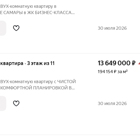
ВУХ-комнатную квартиру в
Е САМАРЫ в ЖК БИЗНЕС-КЛАССА
дической историей и КОМФОРТНОЙ
ра продается БЕЗ КОМИССИИ !
30 июля 2026
соответствуют действительности.
13 649 000
₽
 квартира · 3 этаж из 11
194 154 ₽ за м²
ДВУХ-комнатную квартиру с ЧИCТОЙ
й и КОМФOPТНОЙ ПЛAНИРOBKОЙ В
РНO-ИСTОPИЧЕCКOГO ЦЕHТРА Г.
: Речной вокзал Самары, самарская
30 июля 2026
авных мест для