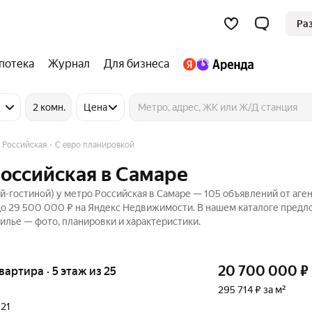
Ра
потека
Журнал
Для бизнеса
2 комн.
Цена
 Российская
С евро планировкой
оссийская в Самаре
-гостиной) у метро Российская в Самаре — 105 объявлений от аген
до 29 500 000 ₽ на Яндекс Недвижимости. В нашем каталоге пред
жилье — фото, планировки и характеристики.
20 700 000
₽
квартира · 5 этаж из 25
295 714 ₽ за м²
021