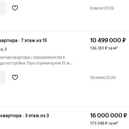
тоянии, с качественным ремонтом.
8 июня 2026
10 499 000
₽
вартира · 7 этаж из 15
136 351 ₽ за м²
та
,
3
атная квартира с евроремонтом в
а постройки. Просторная кухня 15 м
х вечеров, а изолированные комнаты
ое пространство для каждого.
18 июня 2026
родуман
16 000 000
₽
 квартира · 3 этаж из 3
173 348 ₽ за м²