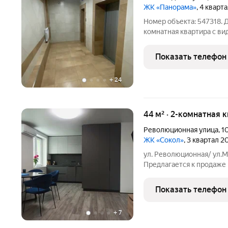
ЖК «Панорама»
, 4 кварт
Номер объекта: 547318. 
комнатная квартира с видом на Волгу когд
вас каждый день Площадь 82,9 м Без учёта балкона и лодж
Квартира для тех, кто це
Показать телефон
лучше
+
24
44 м² · 2-комнатная 
Революционная улица
,
1
ЖК «Сокол»
, 3 квартал 2
ул. Революционная/ ул.М
Предлагается к продаже
адресу : р-н Октябрьский
дизайнерский ремонт из
Показать телефон
продуманно до мелочей.
+
7