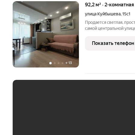
92,2 м² · 2-комнатна
улица Куйбышева
,
15с1
Продается светлая, прос
самой центральной улице,
расположена на 3- м эта
комнат: 26,6 и 23,2 кв.м.
Показать телефон
+
13
ЕЖЕМЕСЯЧНЫЙ ПЛАТЁ
До 30 тыс. ₽
До 50 тыс. ₽
До 70 тыс. ₽