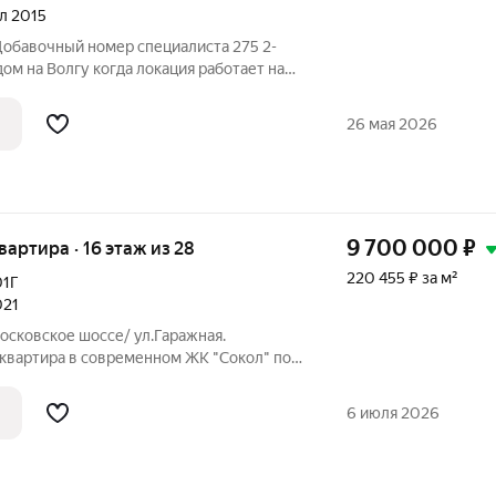
ал 2015
Добавочный номер специалиста 275 2-
а локация работает на
ий!
нит пространство и понимает, что ремонт
26 мая 2026
9 700 000
₽
квартира · 16 этаж из 28
220 455 ₽ за м²
01Г
021
осковское шоссе/ ул.Гаражная.
 квартира в современном ЖК "Сокол" по
, ул. Революционная д.101г Новый
 дорогостоящих материалов, всё
6 июля 2026