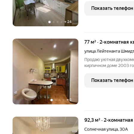
Квартира в отличном сос
Показать телефон
Делали для
+
24
77 м² · 2-комнатная к
улица Лейтенанта Шмид
Продаю уютная двухкомн
кирпичном доме 2003 год
станет сердцем домашни
обеспечат тишину и личн
Показать телефон
Совмещённый санузел п
+
8
92,3 м² · 2-комнатная
Солнечная улица
,
30А