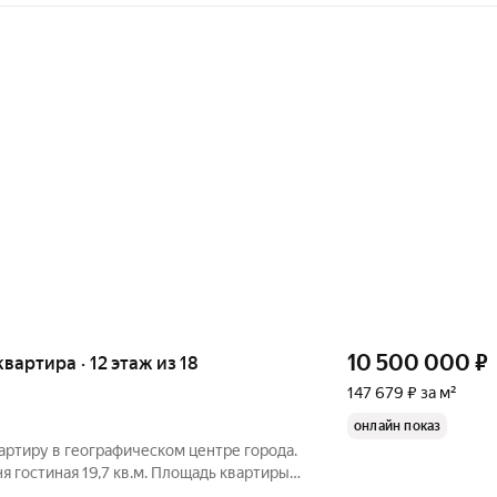
10 500 000
₽
 квартира · 12 этаж из 18
147 679 ₽ за м²
онлайн показ
артиру в географическом центре города.
я гостиная 19,7 кв.м. Площадь квартиры
лкон 4,9 кв.м.+ французцкий балкон.