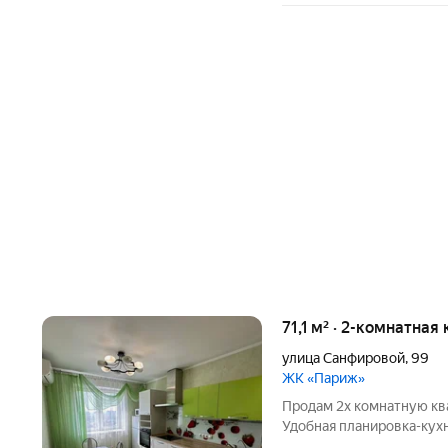
71,1 м² · 2-комнатная
улица Санфировой
,
99
ЖК «Париж»
Продам 2х комнатную кв
Удобная планировка-кухн
71,1/комнаты 23,7+16/ ба