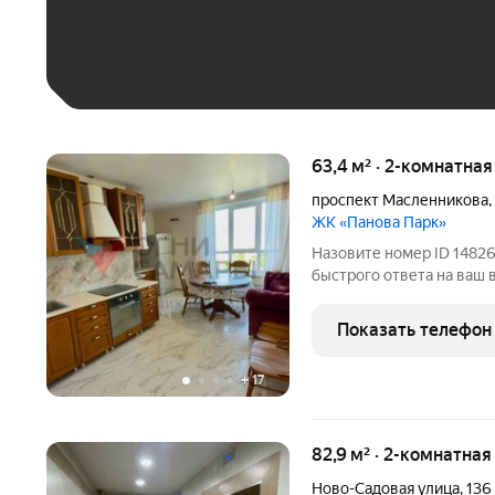
Больше 100 тыс. ₽
63,4 м² · 2-комнатна
проспект Масленникова
,
ЖК «Панова Парк»
Назовите номер ID 14826
быстрого ответа на ваш 
просторная двухкомнатна
Парк. В квартире выпол
Показать телефон
Под плиткой теплые
+
17
82,9 м² · 2-комнатна
Ново-Садовая улица
,
136