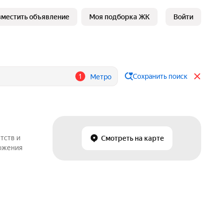
зместить объявление
Моя подборка ЖК
Войти
1
Сохранить поиск
Метро
тств и
Смотреть на карте
ложения