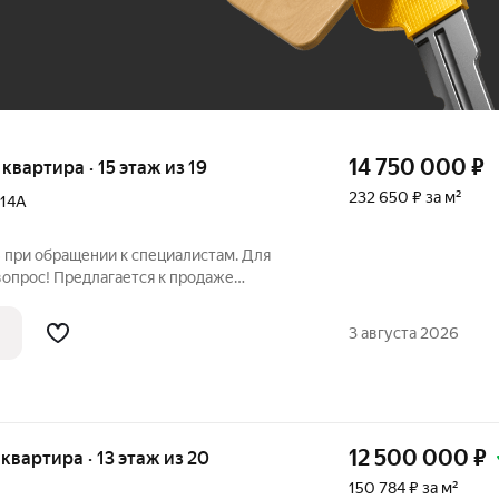
14 750 000
₽
я квартира · 15 этаж из 19
232 650 ₽ за м²
14А
 при обращении к специалистам. Для
вопрос! Предлагается к продаже
я квартира на 15 этаже в ЖК Панова-
нен современный качественный ремонт.
3 августа 2026
12 500 000
₽
я квартира · 13 этаж из 20
150 784 ₽ за м²