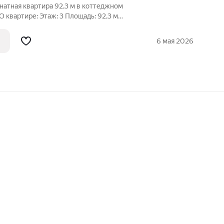
натная квартира 92,3 м в коттеджном
й санузел с душевой кабиной
ная + балкон Отдельная гардеробная
6 мая 2026