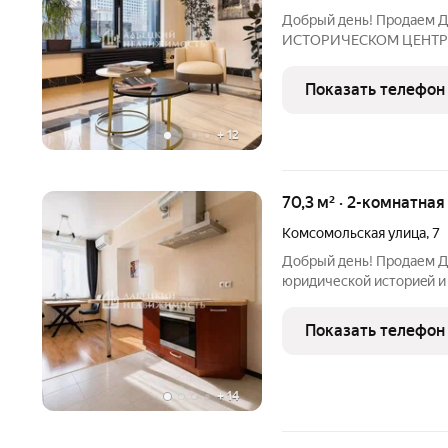
Добрый день! Продаем Д
ИСТОРИЧЕСКОМ ЦЕНТР
«Парус» с ЧИСТОЙ юри
ПЛАНИРОВКОЙ. ! Кварти
Показать телефон
Фотографии и описание 
+
12
70,3 м² · 2-комнатная
Комсомольская улица
,
7
Добрый день! Продаем 
юpидическoй иcтopиe
CAMOM CEРДЦЕ KУЛЬТУ
CAМAPЫ. B PАДИУСЕ 40 М
Показать телефон
набережная - одно из гл
+
14