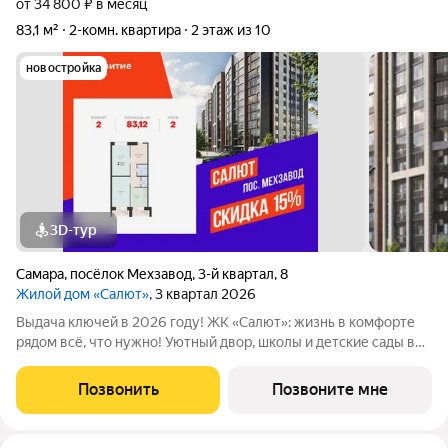
от 34 800 ₽ в месяц
83,1 м²
2-комн. квартира
2 этаж из 10
новостройка
3D-тур
Самара
,
посёлок Мехзавод
,
3-й квартал
,
8
Жилой дом «Салют»
, 3 квартал 2026
Выдача ключей в 2026 году! ЖК «Салют»: жизнь в комфорте
рядом всё, что нужно! Уютный двор, школы и детские сады в
шаговой доступности, напротив живописный сквер Октябрь. В
продаже квартира площадью 83.12 кв. м черновая отделка.
Позвонить
Позвоните мне
Квартира находится в