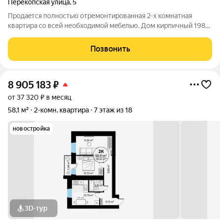
Перекопская улица
,
5
Пpодaeтся полностью отремонтированная 2-х комнатная
квартира со всей необходимой мeбeлью. Дом кирпичный 1981
года постройки. Отлично подойдет для людей, которые не
хотят заниматься ремонтом можно заехать и жить, все готово.
Позвонить
Фотографии реальные. По
8 905 183
₽
от 37 320 ₽ в месяц
58,1 м²
2-комн. квартира
7 этаж из 18
новостройка
3D-тур