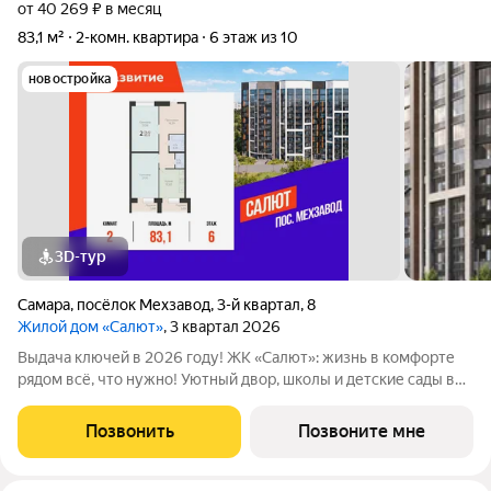
от 40 269 ₽ в месяц
83,1 м²
2-комн. квартира
6 этаж из 10
новостройка
3D-тур
Самара
,
посёлок Мехзавод
,
3-й квартал
,
8
Жилой дом «Салют»
, 3 квартал 2026
Выдача ключей в 2026 году! ЖК «Салют»: жизнь в комфорте
рядом всё, что нужно! Уютный двор, школы и детские сады в
шаговой доступности, напротив живописный сквер Октябрь. В
продаже квартира площадью 83.12 кв. м черновая отделка.
Позвонить
Позвоните мне
Квартира находится в