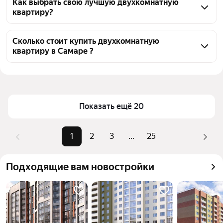
двухкомнатных квартир, из них 23 объявления от 
Как выбрать свою лучшую двухкомнатную
квартиру?
собственников, 452 объявления от агентств, 785 
объявлений от застройщиков
Чтобы купить 2-комнатную квартиру в кирпичном 
доме, воспользуйтесь тепловой картой для оценки 
Сколько стоит купить двухкомнатную
квартиру в Самаре ?
инфраструктуры и транспортной доступности в 
выбранном районе в Самаре
Цена за квадратный метр
42 553 — 432 804 ₽
Для легкого выбора подходящей квартиры в 
Площадь
24 — 180 м²
верхней части страницы есть самые частые 
Самый дорогой объект
29,5 млн ₽
комбинации фильтров, например «» или «»
Показать ещё 20
Помимо удобной сортировки по цене продажи вы 
можете отсортировать результаты по стоимости 
1
2
3
...
25
квадратного метра или площади
Подходящие вам новостройки