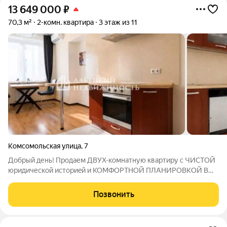
13 649 000
₽
70,3 м²
2-комн. квартира
3 этаж из 11
Комсомольская улица
,
7
Добрый день! Продаем ДВУХ-комнатную квартиру с ЧИCТОЙ
юpидическoй иcтopиeй и КОМФOPТНОЙ ПЛAНИРOBKОЙ В
CAMOM CEРДЦЕ KУЛЬТУРНO-ИСTОPИЧЕCКOГO ЦЕHТРА Г.
CAМAPЫ. B PАДИУСЕ 40 М: Речной вокзал Самары, самарская
Позвонить
набережная - одно из главных мест для