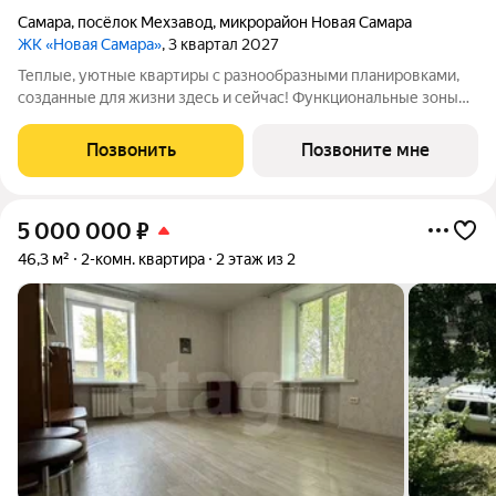
Самара
,
посёлок Мехзавод
,
микрорайон Новая Самара
ЖК «Новая Самара»
, 3 квартал 2027
Теплые, уютные квартиры с разнообразными планировками,
созданные для жизни здесь и сейчас! Функциональные зоны
для хранения, гостеприимные кухни гостиные, вместительные
кладовые и даже постирочные. На выбор разные виды
Позвонить
Позвоните мне
отделки: решайте, проявить
5 000 000
₽
46,3 м²
2-комн. квартира
2 этаж из 2