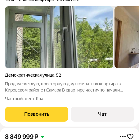
Демократическая улица
,
52
Продам светлую, просторную двухкомнатная квартира в
Кировском районе г.Самара В квартире частично начали
ремонт: установлены пластиковые окна, выровнены и
Частный агент Яна
подготовлены стены,в одной комнате подготовлены полы,
балкон обшит. Куплены обои, краска,
Позвонить
Чат
8 849 999
₽