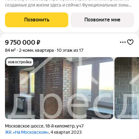
созданные для жизни здесь и сейчас! Функциональные зоны
для хранения, гостеприимные кухни гостиные, вместительные
кладовые и даже постирочные. На выбор разные виды
Позвонить
Позвоните мне
отделки: решайте, проявить
9 750 000
₽
84 м²
2-комн. квартира
10 этаж из 17
новостройка
Московское шоссе
,
18-й километр
,
уч7
ЖК «На Московском»
, 4 квартал 2023