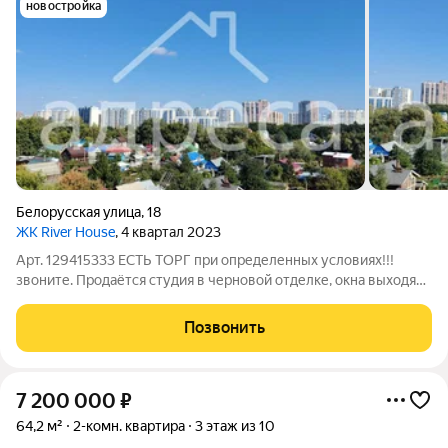
новостройка
Белорусская улица
,
18
ЖК River House
, 4 квартал 2023
Арт. 129415333 ЕСТЬ ТОРГ при определенных условиях!!!
звоните. Продаётся студия в черновой отделке, окна выходят
на частный сектор и речку. общая площадь с учётом лоджии
30,64 м2. зал 18,6м2, лоджия 4,04м2. По выписке 26,6м2
Позвонить
Долгов и обременений нет.
7 200 000
₽
64,2 м²
2-комн. квартира
3 этаж из 10