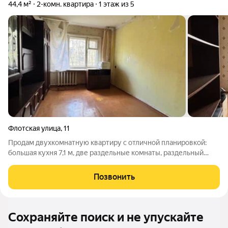
44,4 м²
2-комн. квартира
1 этаж из 5
Флотская улица
,
11
Продам двухкомнатную квартиру с отличной планировкой:
большая кухня 7,1 м, две раздельные комнаты, раздельный
санузел. Квартира подготовлена ПОД РЕМОНТ. Окна выходят
во двор, нет шума и пыли дорог. Во дворе большая детская
Позвонить
площадка и, что очень важно
Сохраняйте поиск и не упускайте