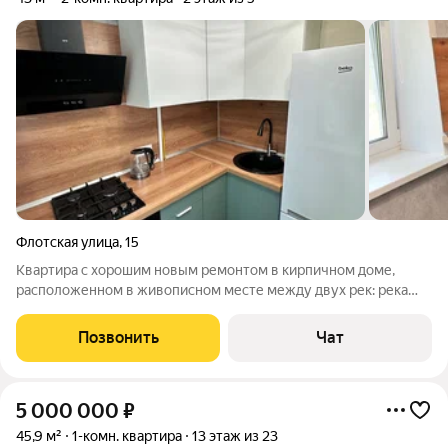
Флотская улица
,
15
Квартира с хорошим новым ремонтом в кирпичном доме,
расположенном в живописном месте между двух рек: река
Татьянка и река Самарка. Ремонт выполнен во всей квартире,
кроме одной комнаты, произведена замена электрики,
Позвонить
Чат
встроенная кухня с духовым шкафом,
5 000 000
₽
45,9 м²
1-комн. квартира
13 этаж из 23