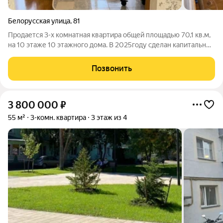
Белорусская улица
,
81
Продается 3-х комнатная квартира общей площадью 70,1 кв.м,
на 10 этаже 10 этажного дома. В 2025году сделан капитальный
ремонт крыши! Один взрослых собственник, без обременений,
ипотека подходит, рассмотрю любую форму оплаты. Полная
Позвонить
цена в договоре.
3 800 000
₽
55 м²
3-комн. квартира
3 этаж из 4