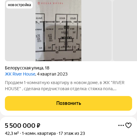
новостройка
Белорусская улица
,
18
ЖК River House
, 4 квартал 2023
Продаем 1-комнатную квартиру в новом доме, в ЖК "RIVER
HOUSE" , сделана предчистовая отделка: стяжка пола,
разведена электрика и сантехника, стены выровнены и
оштукатурены, установлены подоконники, новая входная
Позвонить
дверь, установлены счетчики на
5 500 000
₽
42,3 м²
1-комн. квартира
17 этаж из 23