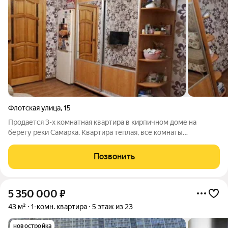
Флотская улица
,
15
Продается 3-х комнатная квартира в кирпичном доме на
берегу реки Самарка. Квартира теплая, все комнаты
раздельные, есть две большие кладовки, установлены
счетчики, заменены трубы. Квартира не угловая, окна на две
Позвонить
стороны: во двор и на реку. Развитая
5 350 000
₽
43 м²
1-комн. квартира
5 этаж из 23
новостройка