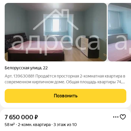
Белорусская улица
,
22
Арт. 139630881 Продаётся просторная 2-комнатная квартира в
современном кирпичном доме. Общая площадь квартиры 74,2
м (64,3 - квартира и 9,9 - лоджия). Удобная планировка: две
изолированные комнаты площадью 22 и 16 м, раздельный
Позвонить
санузел, а также
7 650 000
₽
58 м²
2-комн. квартира
3 этаж из 10