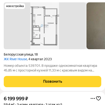
новостройка
Белорусская улица
,
18
ЖК River House
, 4 квартал 2023
Номер объекта: 539701. В продаже однокомнатная квартира
45,85 м с просторной кухней 11,33 м с красивым видом на
город и реку. Средний этаж, дом комфорт-класса 2023 года
постройки. ПЛАНИРОВКА 45,85 м. Просторная кухня
Позвонить
идеальное пространство для
6 199 999
₽
59,4 м²
3-комн. квартира
3 этаж из 5