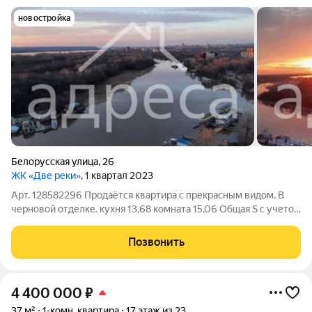
новостройка
Белорусская улица
,
26
ЖК «Две реки»
, 1 квартал 2023
Арт. 128582296 Продаётся квартира с прекрасным видом. В
черновой отделке. кухня 13,68 комната 15,06 Общая S с учетом
лоджии 44,13м2 Удобная планировка квартиры. Хорошая
транспортная доступность: у дома автобусная остановка.
Позвонить
Никто не прописан. Без
4 400 000
₽
37 м²
1-комн. квартира
17 этаж из 23