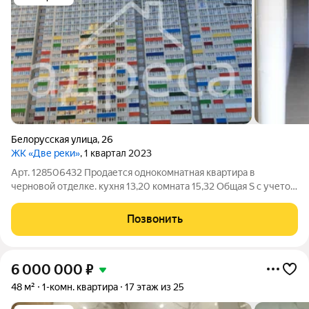
Белорусская улица
,
26
ЖК «Две реки»
, 1 квартал 2023
Арт. 128506432 Продается однокомнатная квартира в
черновой отделке. кухня 13,20 комната 15,32 Общая S с учетом
лоджии 42,08 Удобная планировка квартиры. Хорошая
транспортная доступность: у дома автобусная остановка.
Позвонить
Никто не прописан. Без
6 000 000
₽
48 м²
1-комн. квартира
17 этаж из 25