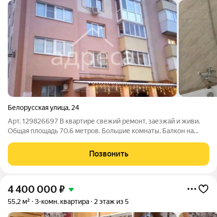
Белорусская улица
,
24
Арт. 129826697 В квартире свежий ремонт, заезжай и живи.
Общая площадь 70.6 метров. Большие комнаты. Балкон на
кухне, лоджия в комнате, расположение на схеме. Развитая
инфраструктура.
Позвонить
4 400 000
₽
55,2 м²
3-комн. квартира
2 этаж из 5