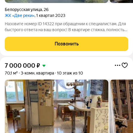
Белорусская улица
,
26
ЖК «Две реки»
, 1 квартал 2023
Назовите номер ID 14322 при обращении к специалистам. Для
быстрого ответа на ваш вопрос! В квартире стяжка, полностью
оштукатурены и прошпаклеваны стены. Продается
трёхкомнатная квартира в новом доме ЖК "Две реки". ДОМ
Позвонить
СДАН - можно делать ремонт.
7 000 000
₽
70,1 м²
3-комн. квартира
10 этаж из 10