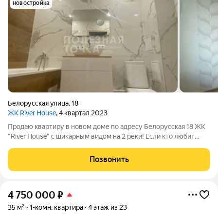
новостройка
Белорусская улица
,
18
ЖК River House
, 4 квартал 2023
Продаю квартиру в новом доме по адресу Белорусская 18 ЖК
"River House" с шикарным видом на 2 реки! Если кто любит
живописные закаты и рассветы, а также статусность жилья -
это ваш вариант! звоните и пишите! Квартира светлая и теплая
Позвонить
в любое время
4 750 000
₽
35 м²
1-комн. квартира
4 этаж из 23