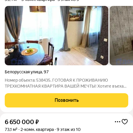
Белорусская улица
,
97
Номер объекта: 538435. ГОТОВАЯ К ПРОЖИВАНИЮ
ТРЕХКОМНАТНАЯ КВАРТИРА ВАШЕЙ МЕЧТЫ! Хотите въехать
в новую квартиру уже сразу после покупки? Представляем
вашему вниманию полностью отремонтированную 3-
Позвонить
комнатную квартиру в одном из самых удобных районов
6 650 000
₽
73,1 м²
2-комн. квартира
9 этаж из 10