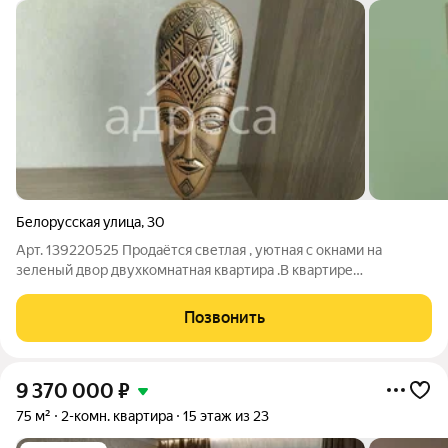
Белорусская улица
,
30
Арт. 139220525 Продаётся светлая , уютная с окнами на
зеленый двор двухкомнатная квартира .В квартире
произведен капитальный ремонт ( залита стяжка пола,
электропроводка , стояки отопления , канализация и всё
Позвонить
водоотведение ).После ремонта никто не
9 370 000
₽
75 м²
2-комн. квартира
15 этаж из 23