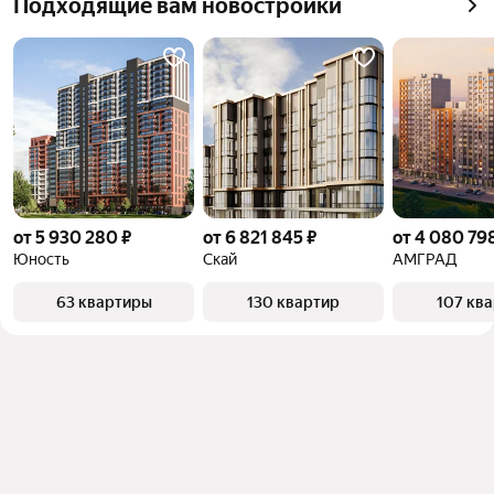
Подходящие вам новостройки
от 5 930 280 ₽
от 6 821 845 ₽
от 4 080 79
Юность
Скай
АМГРАД
63 квартиры
130 квартир
107 кв