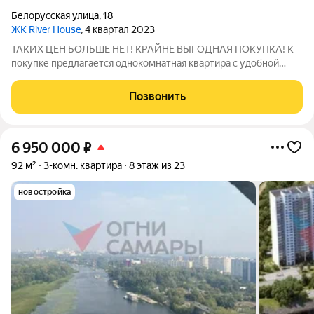
Белорусская улица
,
18
ЖК River House
, 4 квартал 2023
ТАКИХ ЦЕН БОЛЬШЕ НЕТ! КРАЙНЕ ВЫГОДНАЯ ПОКУПКА! К
покупке предлагается однокомнатная квартира с удобной
планировкой и прекрасным видом из окон в новом ЖК «RIVER
НОUSE» в активно развивающимся, экологически чистом
Позвонить
районе города на высоком берегу рек
6 950 000
₽
92 м²
3-комн. квартира
8 этаж из 23
новостройка