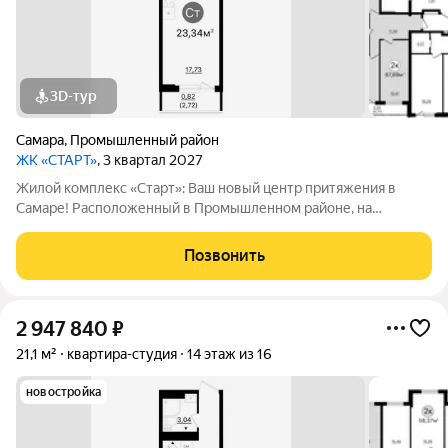
3D-тур
Самара
,
Промышленный район
ЖК «СТАРТ»
, 3 квартал 2027
Жилой комплекс «Старт»: Ваш новый центр притяжения в
Самаре! Расположенный в Промышленном районе, на
перекрестке проспекта Кирова и Льговского переулка. ЖК
«Старт» предлагает современное жилье для активной жизни.
Позвонить
Комплекс включает в себя отдельно
2 947 840
₽
21,1 м²
квартира-студия
14 этаж из 16
новостройка