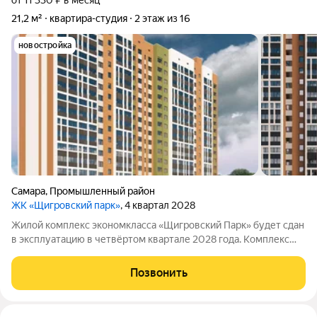
от 11 330 ₽ в месяц
21,2 м²
квартира-студия
2 этаж из 16
новостройка
Самара
,
Промышленный район
ЖК «Щигровский парк»
, 4 квартал 2028
Жилой комплекс экономкласса «Щигровский Парк» будет сдан
в эксплуатацию в четвёртом квартале 2028 года. Комплекс
состоит из одного двухподъездного здания высотой 16этажей.
На территории предусмотрены многоуровневый паркинг и
Позвонить
благоустроенное