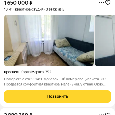
1 650 000
₽
13 м²
квартира-студия
3 этаж из 5
проспект Карла Маркса
,
352
Номер объекта: 551411. Добавочный номер специалиста 303
Продается комфортная квартира, маленькая, уютная. Окно
ПВХ, натяжные потолки, на полу линолеум, кондиционер,
кухонный гарнитур. В с/у трубы поменяны, счетчики
Позвонить
установлены. Все чисто и аккуратно!