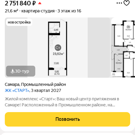
2 751 840
₽
21,6 м²
квартира-студия
3 этаж из 16
новостройка
3D-тур
Самара
,
Промышленный район
ЖК «СТАРТ»
, 3 квартал 2027
Жилой комплекс «Старт»: Ваш новый центр притяжения в
Самаре! Расположенный в Промышленном районе, на
перекрестке проспекта Кирова и Льговского переулка. ЖК
«Старт» предлагает современное жилье для активной жизни.
Позвонить
Комплекс включает в себя отдельно