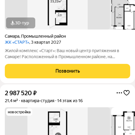
3D-тур
Самара
,
Промышленный район
ЖК «СТАРТ»
, 3 квартал 2027
Жилой комплекс «Старт»: Ваш новый центр притяжения в
Самаре! Расположенный в Промышленном районе, на
перекрестке проспекта Кирова и Льговского переулка. ЖК
«Старт» предлагает современное жилье для активной жизни.
Позвонить
Комплекс включает в себя отдельно
2 987 520
₽
21,4 м²
квартира-студия
14 этаж из 16
новостройка