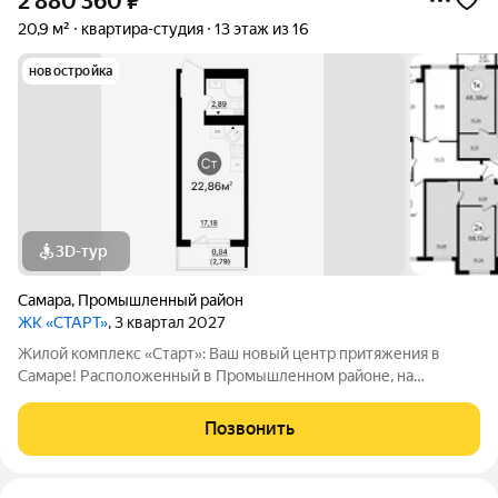
2 880 360
₽
20,9 м²
квартира-студия
13 этаж из 16
новостройка
3D-тур
Самара
,
Промышленный район
ЖК «СТАРТ»
, 3 квартал 2027
Жилой комплекс «Старт»: Ваш новый центр притяжения в
Самаре! Расположенный в Промышленном районе, на
перекрестке проспекта Кирова и Льговского переулка. ЖК
«Старт» предлагает современное жилье для активной жизни.
Позвонить
Комплекс включает в себя отдельно