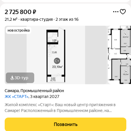
2 725 800
₽
21,2 м²
квартира-студия
2 этаж из 16
новостройка
3D-тур
Самара
,
Промышленный район
ЖК «СТАРТ»
, 3 квартал 2027
Жилой комплекс «Старт»: Ваш новый центр притяжения в
Самаре! Расположенный в Промышленном районе, на
перекрестке проспекта Кирова и Льговского переулка. ЖК
«Старт» предлагает современное жилье для активной жизни.
Позвонить
Комплекс включает в себя отдельно