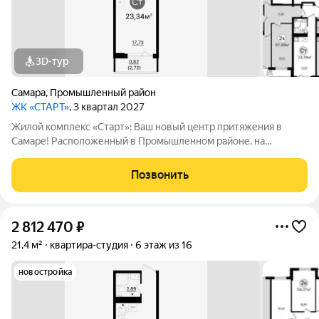
3D-тур
Самара
,
Промышленный район
ЖК «СТАРТ»
, 3 квартал 2027
Жилой комплекс «Старт»: Ваш новый центр притяжения в
Самаре! Расположенный в Промышленном районе, на
перекрестке проспекта Кирова и Льговского переулка. ЖК
«Старт» предлагает современное жилье для активной жизни.
Позвонить
Комплекс включает в себя отдельно
2 812 470
₽
21,4 м²
квартира-студия
6 этаж из 16
новостройка