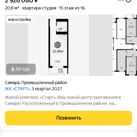
2 926 080
₽
20,9 м²
квартира-студия
15 этаж из 16
новостройка
3D-тур
Самара
,
Промышленный район
ЖК «СТАРТ»
, 3 квартал 2027
Жилой комплекс «Старт»: Ваш новый центр притяжения в
Самаре! Расположенный в Промышленном районе, на
перекрестке проспекта Кирова и Льговского переулка. ЖК
«Старт» предлагает современное жилье для активной жизни.
Позвонить
Комплекс включает в себя отдельно