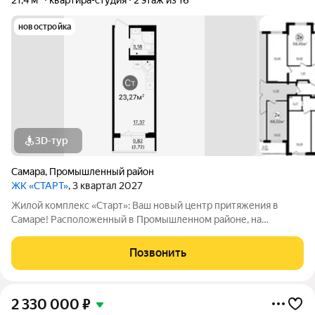
21,4 м²
квартира-студия
2 этаж из 16
новостройка
3D-тур
Самара
,
Промышленный район
ЖК «СТАРТ»
, 3 квартал 2027
Жилой комплекс «Старт»: Ваш новый центр притяжения в
Самаре! Расположенный в Промышленном районе, на
перекрестке проспекта Кирова и Льговского переулка. ЖК
«Старт» предлагает современное жилье для активной жизни.
Позвонить
Комплекс включает в себя отдельно
2 330 000
₽