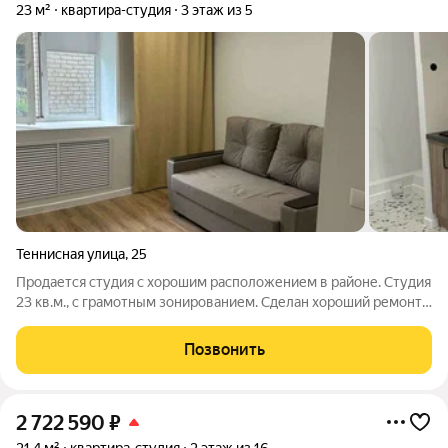
23 м²
квартира-студия
3 этаж из 5
Теннисная улица
,
25
Продается студия с хорошим расположением в районе. Студия
23 кв.м., с грамотным зонированием. Сделан хороший ремонт,
заезжай и живи. В ванной комнате установлен
водонагреватель. Развитая инфраструктура: -магазины
Позвонить
-остановки общественного транспорта
2 722 590
₽