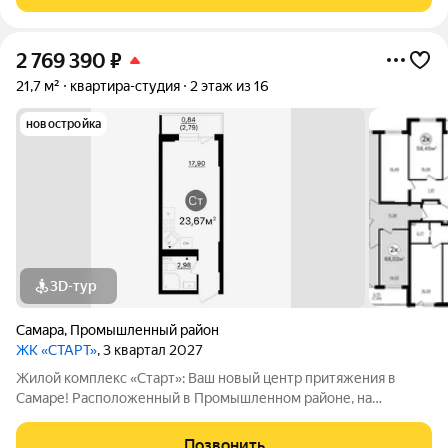
Комплекс включает в себя отдельно
2 769 390
₽
21,7 м²
квартира-студия
2 этаж из 16
новостройка
3D-тур
Самара
,
Промышленный район
ЖК «СТАРТ»
, 3 квартал 2027
Жилой комплекс «Старт»: Ваш новый центр притяжения в
Самаре! Расположенный в Промышленном районе, на
перекрестке проспекта Кирова и Льговского переулка. ЖК
«Старт» предлагает современное жилье для активной жизни.
Позвонить