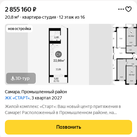
2 855 160
₽
20,8 м²
квартира-студия
12 этаж из 16
новостройка
3D-тур
Самара
,
Промышленный район
ЖК «СТАРТ»
, 3 квартал 2027
Жилой комплекс «Старт»: Ваш новый центр притяжения в
Самаре! Расположенный в Промышленном районе, на
перекрестке проспекта Кирова и Льговского переулка. ЖК
«Старт» предлагает современное жилье для активной жизни.
Позвонить
Комплекс включает в себя отдельно