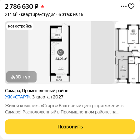
2 786 630
₽
21,1 м²
квартира-студия
6 этаж из 16
новостройка
3D-тур
Самара
,
Промышленный район
ЖК «СТАРТ»
, 3 квартал 2027
Жилой комплекс «Старт»: Ваш новый центр притяжения в
Самаре! Расположенный в Промышленном районе, на
перекрестке проспекта Кирова и Льговского переулка. ЖК
«Старт» предлагает современное жилье для активной жизни.
Позвонить
Комплекс включает в себя отдельно