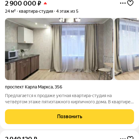
2 900 000
₽
24 м²
квартира-студия
4 этаж из 5
проспект Карла Маркса
,
356
Предлагается к продаже уютная квартира-студия на
четвёртом этаже пятиэтажного кирпичного дома. В квартире
сделан свежий ремонт, организована кухонная зона со всей
необходимой встроенной техникой, в ванной комнате
Позвонить
заменены коммуникации, установлена