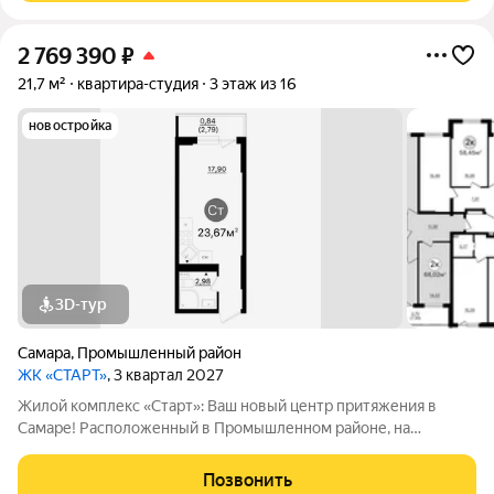
2 769 390
₽
21,7 м²
квартира-студия
3 этаж из 16
новостройка
3D-тур
Самара
,
Промышленный район
ЖК «СТАРТ»
, 3 квартал 2027
Жилой комплекс «Старт»: Ваш новый центр притяжения в
Самаре! Расположенный в Промышленном районе, на
перекрестке проспекта Кирова и Льговского переулка. ЖК
«Старт» предлагает современное жилье для активной жизни.
Позвонить