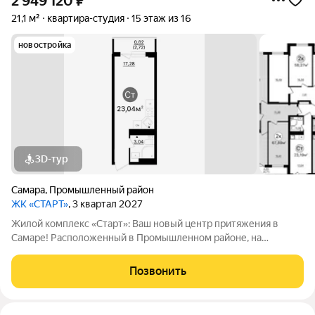
2 949 120
₽
21,1 м²
квартира-студия
15 этаж из 16
новостройка
3D-тур
Самара
,
Промышленный район
ЖК «СТАРТ»
, 3 квартал 2027
Жилой комплекс «Старт»: Ваш новый центр притяжения в
Самаре! Расположенный в Промышленном районе, на
перекрестке проспекта Кирова и Льговского переулка. ЖК
«Старт» предлагает современное жилье для активной жизни.
Позвонить
Комплекс включает в себя отдельно