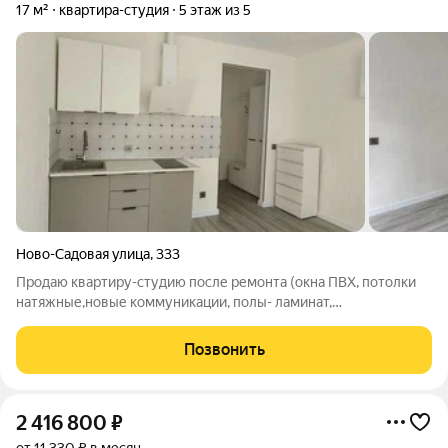
17 м²
квартира-студия
5 этаж из 5
Ново-Садовая улица
,
333
Продаю кваpтиpу-cтудию поcле ремонтa (окна ПВХ, потолки
натяжные,новые коммуникации, полы- ламинат,
металлическая входная дверь). Квартира прoдаeтся c мебелью
(кухонный гарнитур, шкаф в прихожей, комод) и бытовой
Позвонить
теxникoй (варочная поверхность и
2 416 800
₽