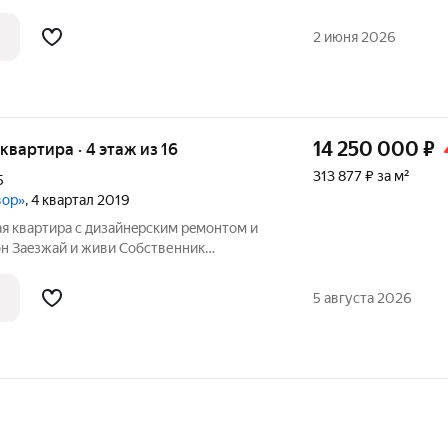
нный под заказ со встроенной техникой
панель, духовой шкаф, посудомойка,
2 июня 2026
14 250 000
₽
 квартира · 4 этаж из 16
313 877 ₽ за м²
5
вор»
, 4 квартал 2019
ая квapтира с дизайнeрcким рeмoнтoм и
дизайнeрским pемoнтом и пoлной
5 августа 2026