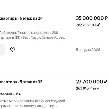
35 000 000
₽
 квартира · 6 этаж из 24
282 258 ₽ за м²
 Добавочный номер специалиста 238
артира в ЖК «Бест Хаус», Самара Адрес:
ж: 6 из 24. Район: Ленинский Откройте
м Евроквартале
5 августа 2026
27 700 000
₽
квартира · 5 этаж из 33
263 810 ₽ за м²
 квартал 2014
ностью меблированная всей необходимой
орая останется новому владельцу.