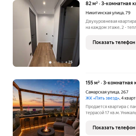
82 м² · 3-комнатная 
Никитинская улица
,
79
Двухуровневая квартира (
на каждом этаже, 2 - теп
застекленные балконы (
двухкамерные теплосбе
Показать телефон
площадь учтены балконы
+
25
155 м² · 3-комнатная 
Самарская улица
,
267
ЖК «Пять звезд»
, 4 квар
Продается квартира с п
террасой 17 кв.м. Уникал
стиль и качество жизни.
открываются потрясающи
Показать телефон
закаты. А