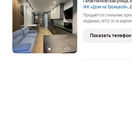
Галактионовская улица
,
8
ЖК «Дом на Троицкой»
, 
Продаётся стильная, просторная
лоджии), 4/12-эт. в кирп
постройки. В квартире: к
гардеробной, с/у совмещ
Показать телефон
лоджия, высота
+
21