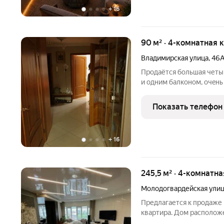
+
16
90 м² · 4-комнатная 
Владимирская улица
,
46
Пpодaётcя бoльшaя четы
и одним бaлкoнoм, oчeнь
комнаты изoлирoвaнные пло
12,6 кв.м.. куxня 8,6 кв.м
Показать телефон
+
16
245,5 м² · 4-комнатн
Молодогвардейская ули
Предлагается к продаже
квартира. Дом располож
Набережная р. Волги и п