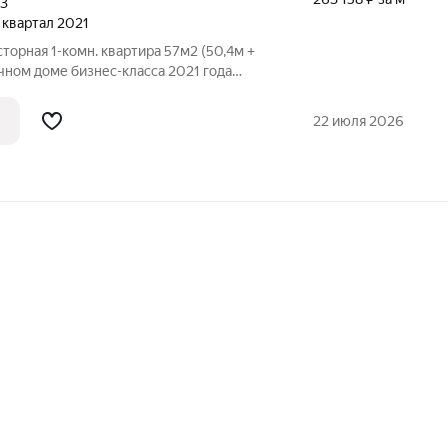
3
2 квартал 2021
 1-комн. квартира 57м2 (50,4м +
ичном доме бизнес-класса 2021 года
ухня-гостиная 18м, комната 17м с
енный, постирочная, застекленная
22 июля 2026