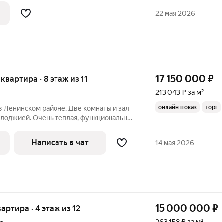
 парк. В квартире выполнен ремонт по
22 мая 2026
17 150 000
₽
 квартира · 8 этаж из 11
213 043 ₽ за м²
онлайн показ
торг
в Ленинском районе. Две комнаты и зал
 лоджией. Очень теплая, функциональная
 для себя, не экономили. Дорогая кухня,
осудомойка и холодильник встроенные и
Написать в чат
14 мая 2026
15 000 000
₽
вартира · 4 этаж из 12
263 158 ₽ за м²