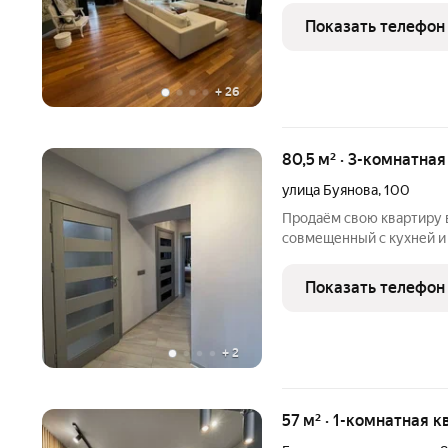
Куйбышева, Струковский
Показать телефон
индивидуальному
+
26
80,5 м² · 3-комнатная
улица Буянова
,
100
Продаём свою квартиру 
совмещенный с кухней и
квартира. Ремонт делался
каменная столешница, п
Показать телефон
т.д..
+
2
57 м² · 1-комнатная к