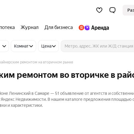
Ра
потека
Журнал
Для бизнеса
Комнат
Цена
зайнерским ремонтом на вторичном рынке
ким ремонтом во вторичке в рай
йоне Ленинский в Самаре — 51 объявление от агентств и собственн
а Яндекс Недвижимости. В нашем каталоге предложения площадью о
вки и характеристики.