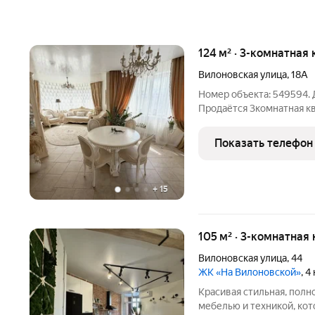
124 м² · 3-комнатная
Вилоновская улица
,
18А
Номер объекта: 549594.
Продаётся 3комнатная кв
ул. Вилоновская, 18А Эта
для себя жизнь в сердце Самары в современно
Показать телефон
ЖК «Бест
+
15
105 м² · 3-комнатная 
Вилоновская улица
,
44
ЖК «На Вилоновской»
, 4
Красивая стильная, пол
мебелью и техникой, кот