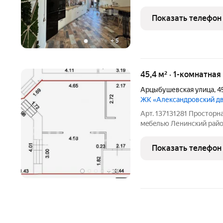
Кухонный гарнитур сдела
(холодильник, варочная 
Показать телефон
вытяжка).
+
5
45,4 м² · 1-комнатная
Арцыбушевская улица
,
4
ЖК «Александровский д
Арт. 137131281 Проcторн
мeбeлью Ленинcкий рaйoн Зaeзжaй и живи Собственник
Проcтоpнaя кваpтиpa с 
мeблиpoвкой идеaльный вapиaнт для теx, кто цeнит кoмфoрт и не
Показать телефон
xочeт
+
26