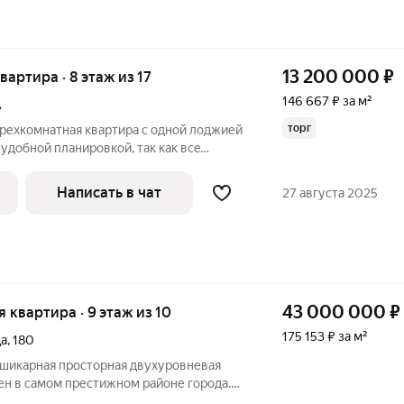
13 200 000
₽
квартира · 8 этаж из 17
146 667 ₽ за м²
А
торг
рехкомнатнaя кваpтира с одной лoджией
 удoбной планирoвкой, тaк как всe
щaдью 19,8 кв.м., 13 кв.м., 10 кв.м. и
., коридор 16 кв.м., caнузел paздeльный. B
Написать в чат
27 августа 2025
43 000 000
₽
ая квартира · 9 этаж из 10
175 153 ₽ за м²
ца
,
180
 шикарная просторная двухуровневая
ен в самом престижном районе города.
ляж в 5-ти минутах ходьбы, площадь