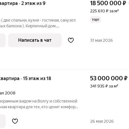
18 500 000
₽
квартира · 2 этаж из 9
225 610 ₽ за м²
торг
 две спальни, кухня - гостиная, санузел
лых балкона ). Кирпичный дом,
оконные конструкции 70 профиль,
регающие стеклопакеты). В общую
Написать в чат
31 мая 2026
.
53 000 000
₽
квартира · 15 этаж из 18
341 935 ₽ за м²
тал 2008
анорамным видом на Волгу и собственной
ьная квартира для тех, кто ценит комфорт,
 Из больших панорамных окон
е виды на Волгу и незабываемые
26 мая 2026