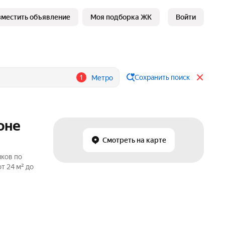
зместить объявление
Моя подборка ЖК
Войти
1
Сохранить поиск
Метро
оне
Смотреть на карте
иков по
т 24 м² до