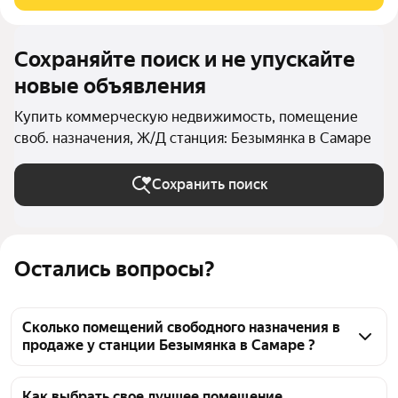
высокий пешеходный и
Сохраняйте поиск и не упускайте
новые объявления
Купить коммерческую недвижимость, помещение
своб. назначения, Ж/Д станция: Безымянка в Самаре
Сохранить поиск
Остались вопросы?
Сколько помещений свободного назначения в
продаже у станции Безымянка в Самаре ?
На Яндекс Недвижимости в продаже у станции 
Безымянка в Самаре 121 помещение свободного 
Как выбрать свое лучшее помещение