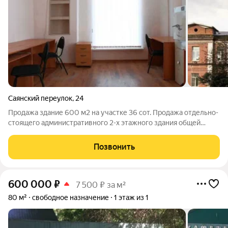
Саянский переулок
,
24
Продажа здание 600 м2 на участке 36 сот. Продажа отдельно-
стоящего административного 2-х этажного здания общей
площадью 596,3 кв.м на огороженной территории, площадь
35,88 сот г. Самара, Промышленный р-н пер. Саянский 24
Позвонить
Характеристики: - Здание и
600 000
₽
7 500 ₽ за м²
80 м²
свободное назначение
1 этаж из 1