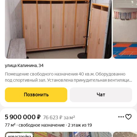
улица Калинина
,
34
Помещение свободного назначения 40 кв.м. Оборудованно
под спортивный зал. Установлена принудительная вентиляция.
На этаже сан узел с горячей и холодной водой. В 50 метрах
парк "Молодежный". Возможность выкупить еще 2 помещения
Позвонить
Чат
6.7 и 4.8 кв м
5 900 000
₽
76 623 ₽ за м²
77 м²
свободное назначение
2 этаж из 19
новостройка