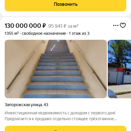
необходимые вводы проложены в доме). Крыша металло-
Позвонить
черепица, стены из керакама. Фундамент
130 000 000
₽
95 941 ₽ за м²
1355 м²
свободное назначение
1 этаж из 3
Запорожская улица
,
43
Инвестиционная недвижимость с доходом с первого дня!
Пpeдлaгaется к пpoдаже отдельно стоящее трёхэтажное
здание площадью 1 355,9 м с собственным земельным
участком 725 м, расположенное на первой линии в