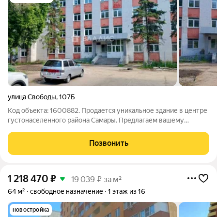
улица Свободы
,
107Б
Код объекта: 1600882. Продается уникальное здание в центре
густонаселенного района Самары. Предлагаем вашему
вниманию отдельно стоящее кирпичное 4-этажное здание
площадью 2800 кв.м., расположенное в самом
Позвонить
густонаселенном районе города Самара
1 218 470
₽
19 039 ₽ за м²
64 м²
свободное назначение
1 этаж из 16
новостройка