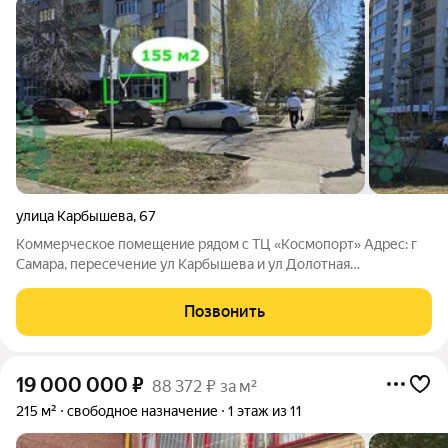
улица Карбышева
,
67
Коммерческое помещение рядом с ТЦ «Космопорт» Адрес: г
Самара, пересечение ул Карбышева и ул Долотная
Предлагается к продаже коммерческое помещение площадью
155,7 кв.м, расположенное в цокольном этаже жилого дома
Позвонить
всего в нескольких минутах от ТЦ
19 000 000
₽
88 372 ₽ за м²
215 м²
свободное назначение
1 этаж из 11