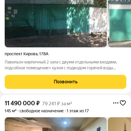
проспект Кирова
,
178А
Павильон кирпичный 2 зала с двумя отдельными входами,
подсобное помещение+ кухня с подводом горячей воды
(водонагреватель), 2 отдельных туалета, водопровод,
канализация, электричество счетчики, парковка, проходное
Позвонить
место.
11 490 000
₽
79 241 ₽ за м²
145 м²
свободное назначение
1 этаж из 17