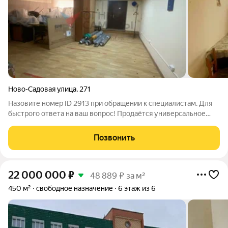
Ново-Садовая улица
,
271
Назовите номер ID 2913 при обращении к специалистам. Для
быстрого ответа на ваш вопрос! Продаётся универсальное
помещение свободного назначения в Октябрьском районе.
Отдельный вход, доступность 24/, высокий первый этаж,
Позвонить
выделенная мощность: 30 кВт.
22 000 000
₽
48 889 ₽ за м²
450 м²
свободное назначение
6 этаж из 6