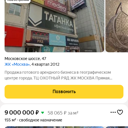
Московское шоссе
,
47
ЖК «Москва»
, 4 квартал 2012
Продажа готового арендного бизнеса в географическом
центре города. ТЦ ОХОТНЫЙ РЯД ЖК МОСКВА Прямая
продажа от Собственника. Никаких доп затрат.
Профессиональное юридическое сопровождение
Позвонить
гарантировано. Помещение с отличным дорогим ремонтом.
9 000 000
₽
58 065 ₽ за м²
155 м²
свободное назначение