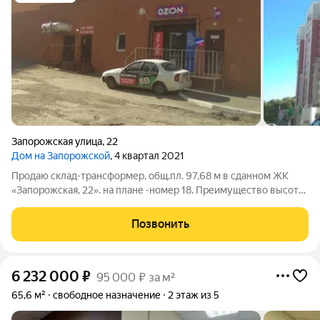
Запорожская улица
,
22
Дом на Запорожской
, 4 квартал 2021
Продаю склад-трансформер, общ.пл. 97,68 м в сданном ЖК
«Запорожская, 22». на плане -номер 18. Преимущество высота
потолков 3,2 метра! Это позволяет сделать антресоль или
высокие стеллажи. Локация: Густонаселенный спальный район
Позвонить
с хорошим пешеходным
6 232 000
₽
95 000 ₽ за м²
65,6 м²
свободное назначение
2 этаж из 5