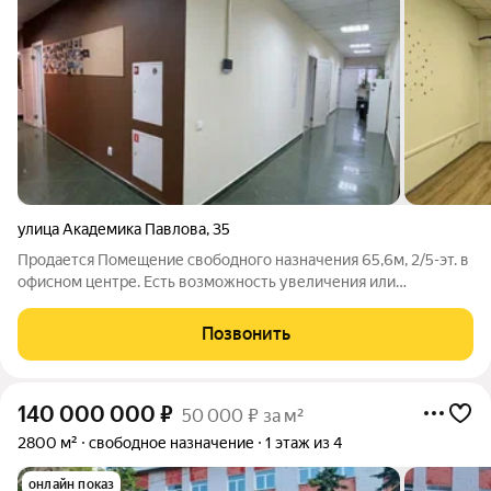
улица Академика Павлова
,
35
Продается Помещение свободного назначения 65,6м, 2/5-эт. в
офисном центре. Есть возможность увеличения или
уменьшения площади. Здание 2007 года постройки, материал
стен кирпич. Географический центр города, удобная
Позвонить
транспортная развязка и
140 000 000
₽
50 000 ₽ за м²
2800 м²
свободное назначение
1 этаж из 4
онлайн показ