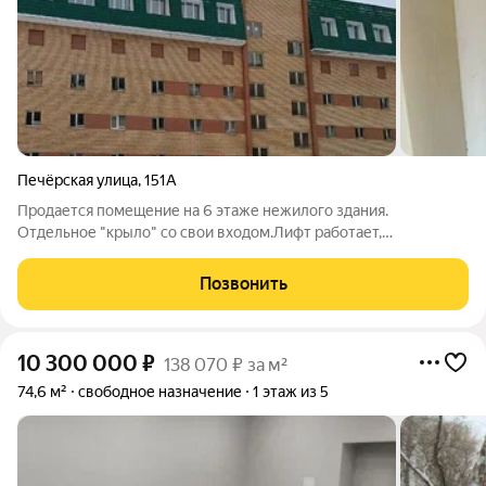
Печёрская улица
,
151А
Продается помещение на 6 этаже нежилого здания.
Отдельное "крыло" со свои входом.Лифт работает,
поднимается только к нам на 6 этаж.Доступ
круглосуточный.Все коммуникации городские.На данный
Позвонить
момент сдано в аренду,приносит пассивный доход.Помещение
10 300 000
₽
138 070 ₽ за м²
74,6 м²
свободное назначение
1 этаж из 5