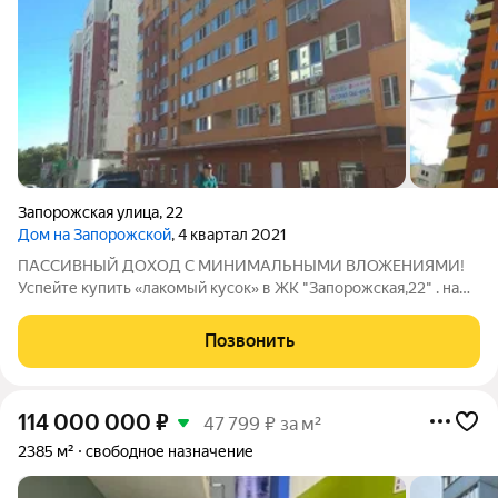
Запорожская улица
,
22
Дом на Запорожской
, 4 квартал 2021
ПАССИВНЫЙ ДОХОД С МИНИМАЛЬНЫМИ ВЛОЖЕНИЯМИ!
Успейте купить «лакомый кусок» в ЖК "Запорожская,22" . на
плане -номер 21 Характеристики актива: Площадь 64,13м
(идеальный метраж под аренду). Потолки 3,2 м (ощущение
Позвонить
простора даже в цоколе).
114 000 000
₽
47 799 ₽ за м²
2385 м²
свободное назначение