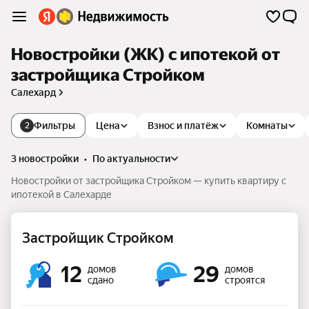
Новостройки (ЖК) с ипотекой от
застройщика Стройком
Салехард
Фильтры
Цена
Взнос и платёж
Комнаты
2
3 новостройки
•
по актуальности
Новостройки от застройщика Стройком — купить квартиру с
ипотекой в Салехарде
Застройщик Стройком
12
29
домов
домов
сдано
строятся