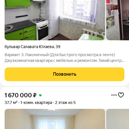
бульвар Салавата Юлаева
,
39
Вариант 3: Лаконичный (Для быстрого просмотра в ленте)
Двухкомнатная квартира с мебелью и ремонтом. Тихий центр!
Продается уютная двушка в доме с развитой
инфраструктурой. Квартира полностью готова к заселению.
Позвонить
Плюсы объекта: Встроенная кухня +
1 670 000
₽
37,7 м²
1-комн. квартира
2 этаж из 5