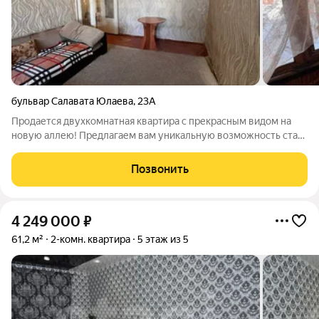
бульвар Салавата Юлаева
,
23А
Продается двухкомнатная квартира с прекрасным видом на
новую аллею! Предлагаем вам уникальную возможность стать
владельцем квартиры, которая станет идеальным холстом для
вашего дизайнерского творчества. Квартира без ремонта это
Позвонить
шанс создать
4 249 000
₽
61,2 м²
2-комн. квартира
5 этаж из 5