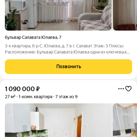
бульвар Салавата Юлаева
,
7
3-к квартира, б-р С. Юлаева, д. 7 в г. Салават Этаж: 3 Плюсы:
Расположение: Бульвар Салавата Юлаева одна из ключевых
улиц города. Развитая инфраструктура (школы, сады,
магазины, остановка) огромный плюс для повседневной
Позвонить
жизни. Готовность к
1 090 000
₽
27 м²
1-комн. квартира
7 этаж из 9