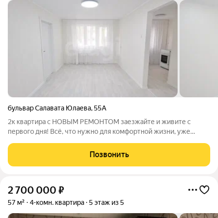
бульвар Салавата Юлаева
,
55А
2к квартира с НОВЫМ РЕМОНТОМ заезжайте и живите с
первого дня! Всё, что нужно для комфортной жизни, уже
сделано за вас. Новый ремонт это не просто слова: Свежие,
аккуратные стены Ровные полы Современные материалы Всё
Позвонить
работает, ничего не нужно
2 700 000
₽
57 м²
4-комн. квартира
5 этаж из 5