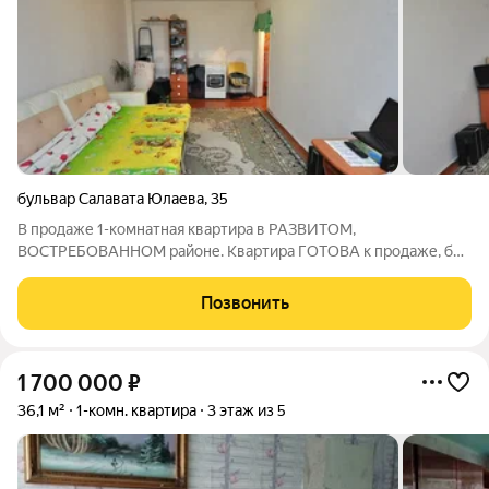
бульвар Салавата Юлаева
,
35
В продаже 1-комнатная квартира в РАЗВИТОМ,
ВОСТРЕБОВАННОМ районе. Квартира ГОТОВА к продаже, без
обременений и долгов. Один взрослый собственник. Напротив
дома, Строительная поликлиника (городская больница №1),
Позвонить
детская поликлиника. Рядом аллея для
1 700 000
₽
36,1 м²
1-комн. квартира
3 этаж из 5