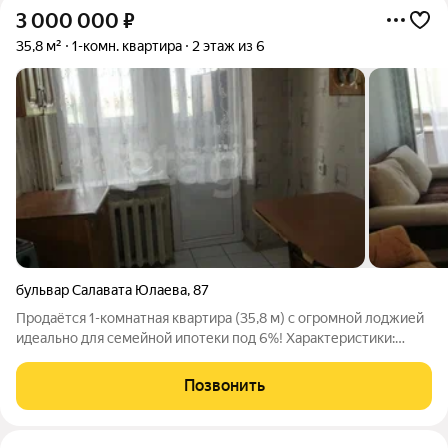
3 000 000
₽
35,8 м²
1-комн. квартира
2 этаж из 6
бульвар Салавата Юлаева
,
87
Продаётся 1-комнатная квартира (35,8 м) с огромной лоджией
идеально для семейной ипотеки под 6%! Характеристики:
Этаж: 2/5 комфортный, удобный выход на улицу Общая
площадь: 35,8 м + лоджия 5,6 м Планировка: Зал: 18,5 м
Позвонить
просторный, светлый.