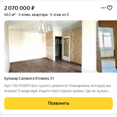
2 070 000
₽
56,1 м²
3-комн. квартира
5 этаж из 5
бульвар Салавата Юлаева
,
51
Арт. 135793875 Без чужого ремонта! Планировка, которую вы
искали! О квартире: Ищете просторное жилье, где не нужно
переделывать чужой ремонт? Это ваш вариант! Планировка:
Удачная, без лишних коридоров. Комнаты на обе стороны
Позвонить
север-юг, сквозное