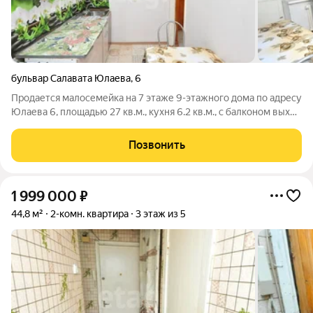
бульвар Салавата Юлаева
,
6
Продается малосемейка на 7 этаже 9-этажного дома по адресу
Юлаева 6, площадью 27 кв.м., кухня 6.2 кв.м., с балконом выход
из кухни. Квартира очень теплая, уютная. Ремонт
косметический. Квартира чистая, соседи спокойные. Кухня
Позвонить
оборудована кухонным
1 999 000
₽
44,8 м²
2-комн. квартира
3 этаж из 5