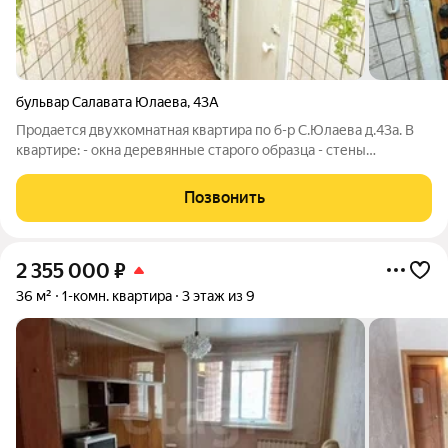
бульвар Салавата Юлаева
,
43А
Продается двухкомнатная квартира по б-р С.Юлаева д.43а. В
квартире: - окна деревянные старого образца - стены
межкомнатные бетонная плита - окна на юг смотрят. В шаговой
доступности: - школы и детские сады, .- аллея и сквер, -
Позвонить
сетевые магазины, -
2 355 000
₽
36 м²
1-комн. квартира
3 этаж из 9