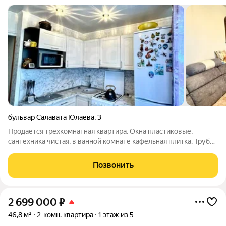
бульвар Салавата Юлаева
,
3
Продается трехкомнатная квартира. Окна пластиковые,
сантехника чистая, в ванной комнате кафельная плитка. Трубы
полипропилен. Квартира находится в 52-м квартале. В шаговой
доступности детский сад № 53, школа № 19. Во дворе детская
Позвонить
площадка. Множество
2 699 000
₽
46,8 м²
2-комн. квартира
1 этаж из 5