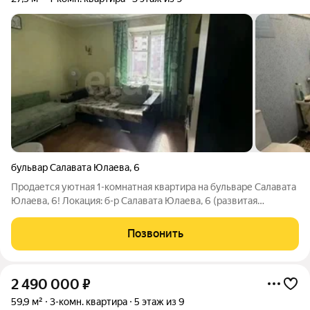
бульвар Салавата Юлаева
,
6
Продается уютная 1-комнатная квартира на бульваре Салавата
Юлаева, 6! Локация: б-р Салавата Юлаева, 6 (развитая
инфраструктура, всё рядом). Этаж: 3-й (идеальный баланс не
высоко и не низко, прекрасный вид). Площадь: общая 27,5 кв. м,
Позвонить
кухня 7,2
2 490 000
₽
59,9 м²
3-комн. квартира
5 этаж из 9