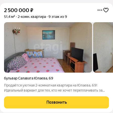
2 500 000
₽
51,4 м²
2-комн. квартира
9 этаж из 9
бульвар Салавата Юлаева
,
69
Продаётся уютная 2-комнатная квартира на Юлаева, 69!
Идеальный вариант для тех, кто не хочет переплачивать за
чужой ремонт. Отличная возможность сделать ремонт именно
по своему вкусу. О квартире: Состояние: Хорошее. Чисто,
Позвонить
светло и уютно. Экономия: