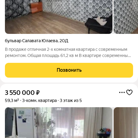
бульвар Салавата Юлаева
,
20Д
В продаже отличная 2-х комнатная квартира с современным
ремонтом. Общая площадь 61,2 кв м В квартире современный
ремонт: установлены пластиковые окна, натяжные
потолки,санузел выложен кафельной плиткой, новые
Позвонить
межкомнатные двери. Хорошая
3 550 000
₽
59,3 м²
3-комн. квартира
3 этаж из 5