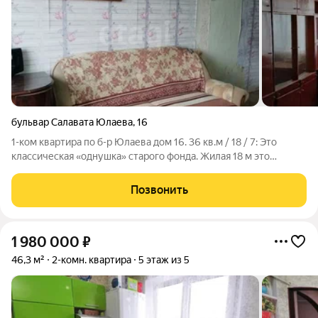
бульвар Салавата Юлаева
,
16
1-ком квартира по б-р Юлаева дом 16. 36 кв.м / 18 / 7: Это
классическая «однушка» старого фонда. Жилая 18 м это
просторная комната. Кухня 7 м стандартный, но очень
скромный размер, технику и стол вместить можно, но без
Позвонить
излишеств. 3 этаж из 5:
1 980 000
₽
46,3 м²
2-комн. квартира
5 этаж из 5