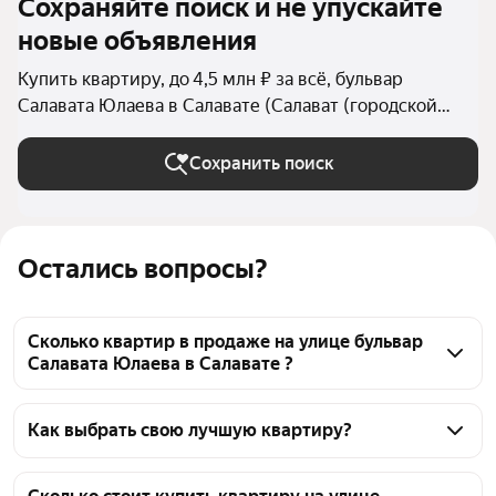
Сохраняйте поиск и не упускайте
новые объявления
Купить квартиру, до 4,5 млн ₽ за всё, бульвар
Салавата Юлаева в Салавате (Салават (городской
округ))
Сохранить поиск
Остались вопросы?
Сколько квартир в продаже на улице бульвар
Салавата Юлаева в Салавате ?
На Яндекс Недвижимости в продаже на улице 
бульвар Салавата Юлаева в Салавате 34 квартиры, 
Как выбрать свою лучшую квартиру?
из них 1 объявление от собственников, 33 
Чтобы купить квартиру дешёвую на улице бульвар 
объявления от агентств