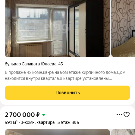
бульвар Салавата Юлаева
,
45
В продаже 4х комн.кв-ра на 5ом этаже кирпичного дома.Дом
находится внутри квартала.В квартире установлены
пластиковые окна, новые радиаторы, новые
полипропиленовые трубы.Район хорошо развитый, не
Позвонить
шумный. Установлен видео домофон Уфанет.В шаговой
2 700 000
₽
59,1 м²
3-комн. квартира
5 этаж из 5