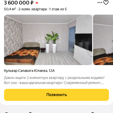
3 600 000
₽
50,4 м²
2-комн. квартира
1 этаж из 5
бульвар Салавата Юлаева
,
12А
Давно ищите 2 комнатную квартиру с раздельными ходами?
Вот она - ваша идеальная квартира ! Современный ремонт.
Ванна и санузел - кафельная плитка! Все окна заменены
пластиковыми стеклопакетами Красивый вид на вечернюю
Позвонить
городскую аллею, в шаговой