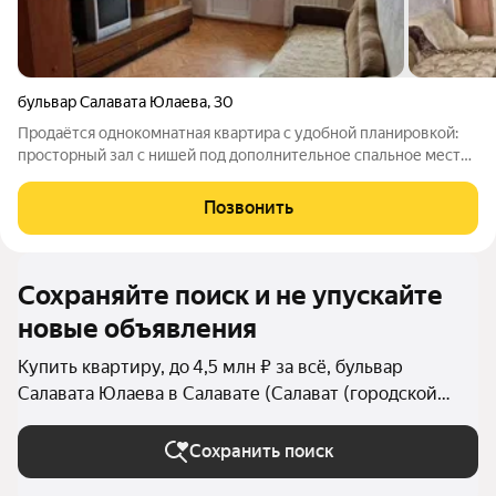
бульвар Салавата Юлаева
,
30
Продаётся однокомнатная квартира с удобной планировкой:
просторный зал с нишей под дополнительное спальное место,
большой совмещённый санузел, кладовая для хранения,
вместительная лоджия и просторная прихожая. В марте в
Позвонить
подъезде и квартире заменили
Сохраняйте поиск и не упускайте
новые объявления
Купить квартиру, до 4,5 млн ₽ за всё, бульвар
Салавата Юлаева в Салавате (Салават (городской
округ))
Сохранить поиск