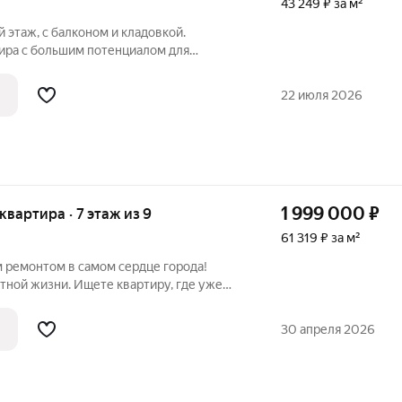
43 249 ₽ за м²
й этаж, с балконом и кладовкой.
тира с большим потенциалом для
уюта. Просторный балкон (отличный вид
адь), отдельная кладовая для хранения.
22 июля 2026
1 999 000
₽
 квартира · 7 этаж из 9
61 319 ₽ за м²
м ремонтом в самом сердце города!
тной жизни. Ищете квартиру, где уже
 окончен! Предлагаем уютную однушку с
м, в которой еще никто не жил. Это ваш
30 апреля 2026