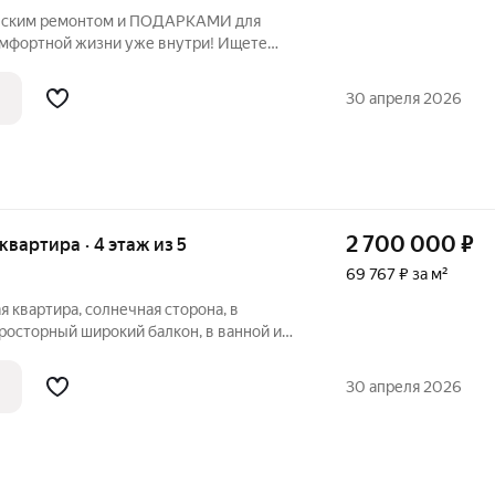
ическим ремонтом и ПОДАРКАМИ для
жизни уже внутри! Ищете
бегать по магазинам и вкладывать деньги
2-комнатная квартира готовое
30 апреля 2026
2 700 000
₽
 квартира · 4 этаж из 5
69 767 ₽ за м²
 квартира, солнечная сторона, в
просторный широкий балкон, в ванной и
шая сантехника, просторная квадратная
вольшой удобный корридор, спокойные,
30 апреля 2026