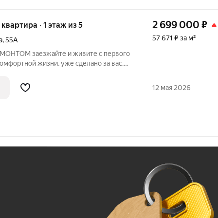
2 699 000
₽
 квартира · 1 этаж из 5
57 671 ₽ за м²
а
,
55А
 живите с первого
комфортной жизни, уже сделано за вас.
12 мая 2026
Ж