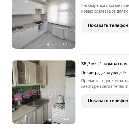
2-к квартира с космет
новых хозяев! Всё для комфортной 
квартиру, где не нужно 
с первого дня? Эта светлая 
Показать телефон
решение для
+
15
38,7 м² · 1-комнатная
Ленинградская улица
,
9
Продается однокомнатная
квартире всегда тепло, 
туалетной комнатах хоро
комната, кондиционер, 
Показать телефон
тихие соседи,
+
9