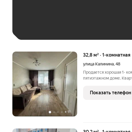
До 30 тыс. ₽
До 50 тыс. ₽
До 70 тыс. ₽
Больше 100 тыс. ₽
32,8 м² · 1-комнатная
улица Калинина
,
48
Продается хорошая 1- ко
пятиэтажном доме. Квар
ремонтом, заезжай и жив
пластиковые окна на кух
Показать телефон
обои. Тихие соседи, чист
+
11
30,2 м² · 1-комнатная