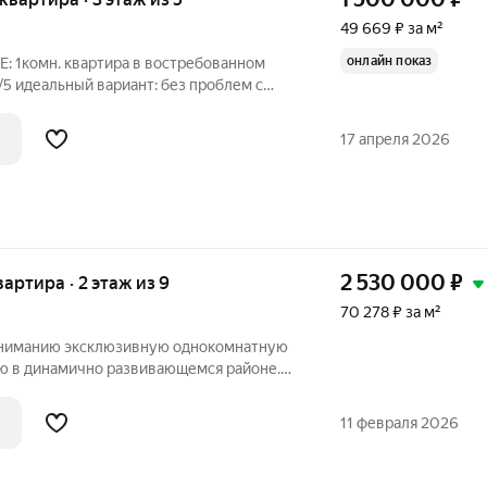
49 669 ₽ за м²
онлайн показ
1комн. квартира в востребованном
ый формат
17 апреля 2026
2 530 000
₽
вартира · 2 этаж из 9
70 278 ₽ за м²
ниманию эксклюзивную однокомнатную
ю в динамично развивающемся районе.
комфортной жизни или выгодной
рактеристики: Общая площадь: 36 кв.м.
11 февраля 2026