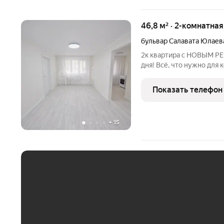
46,8 м² · 2-комнатная
бульвар Салавата Юлаев
2к квартира с НОВЫМ РЕМОНТОМ заезжайте и
дня! Всё, что нужно для 
Новый ремонт это не просто слова: Свежие, аккуратные стены
Ровные полы Современные материалы Всё работает, ничего не
Показать телефон
нужно
+
15
ЕЖЕМЕСЯЧНЫЙ ПЛАТЁ