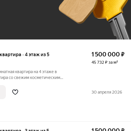
До 100 тыс. ₽
1 500 000
₽
 квартира · 4 этаж из 5
45 732 ₽ за м²
мнатная квартира на 4 этаже в
тира со свежим косметическим
и. Установлена новая входная дверь,
не, натяжные потолки, новый линолеум,
30 апреля 2026
ый
1 500 000
₽
 квартира · 3 этаж из 5