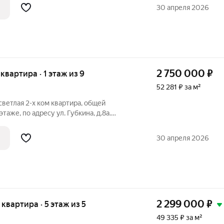
30 апреля 2026
ом
2 750 000
₽
 квартира · 1 этаж из 9
52 281 ₽ за м²
светлая 2-х ком квартира, общей
этаже, по адресу ул. Губкина, д.8а.
 ходами и удобным просторным
сметический ремонт - установлены
30 апреля 2026
аны
2 299 000
₽
я квартира · 5 этаж из 5
49 335 ₽ за м²