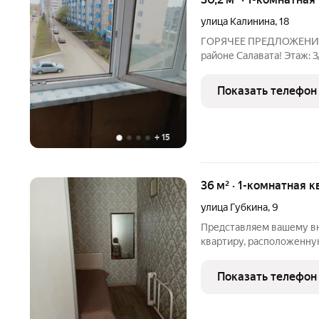
улица Калинина
,
18
ГОРЯЧЕЕ ПРЕДЛОЖЕНИЕ: 
районе Салавата! Этаж: 3/5 идеальный вариант: без проблем с
лифтом, но и не первый этаж Площадь: 30,2 м компактн
без переплат Цена: 1 500 000 рублей ниже среднерыночной для
Показать телефон
этого
+
15
36 м² · 1-комнатная к
улица Губкина
,
9
Представляем вашему в
квартиру, расположенну
Идеальный вариант для 
инвестиции. Основные ха
Показать телефон
Жилая площадь: 17,4