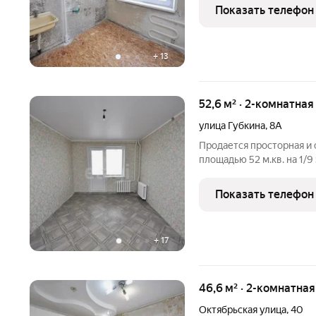
ремонт дома в процессе современные коммуникации и
Показать телефон
обновленный фасад! Д
+
13
52,6 м² · 2-комнатная
улица Губкина
,
8А
Продается просторная и 
площадью 52 м.кв. на 1/9 
Квартира с раздельными
коридором. Выполнен ко
Показать телефон
пластиковые окна, сдел
+
17
46,6 м² · 2-комнатна
Октябрьская улица
,
40