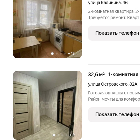
улица Калинина
,
46
2-комнатная квартира, 2-
Требуется ремонт. Квар
создания собственного 
или дополнительная площ
Показать телефон
Состояние:
+
12
32,6 м² · 1-комнатная
улица Островского
,
82А
Готовая однушка с новы
Район мечты для комфор
всё сделано? Ваш поиск
абсолютно новым ремонто
Показать телефон
чистый, свежий
+
9