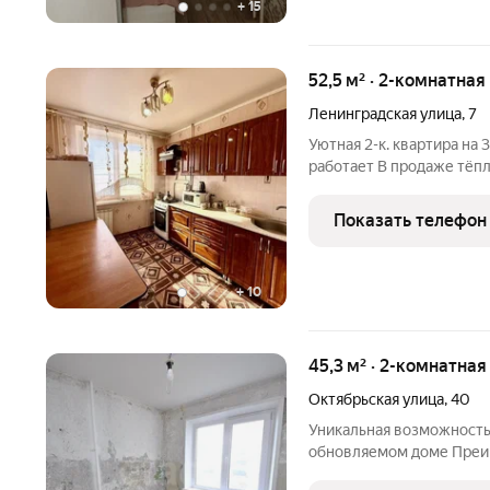
+
15
52,5 м² · 2-комнатная
Ленинградская улица
,
7
Уютная 2-к. квартира н
работает В продаже тёплая и светлая «двушка» на комфортном 3-
м этаже 9-этажного дома
вещами и жить сразу сделан качественный косметический
Показать телефон
ремонт. Почему это
+
10
45,3 м² · 2-комнатная
Октябрьская улица
,
40
Уникальная возможность!
обновляемом доме Преимущества квартиры: Комфортный 2 этаж
идеальная высота без лифтовой