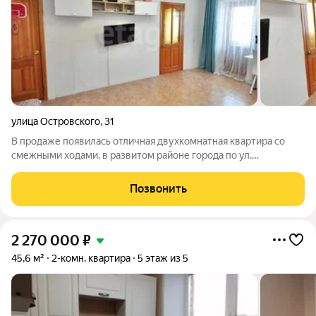
улица Островского
,
31
В продаже появилась отличная двухкомнатная квартира со
смежными ходами, в развитом районе города по ул.
Островского, 31 на 4-ом этаже пятиэтажного дома. В квартире
косметический ремонт, установлены счетчики на воду и газ.
Позвонить
Санузел совмещенный. Во
2 270 000
₽
45,6 м²
2-комн. квартира
5 этаж из 5