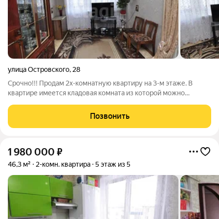
улица Островского
,
28
Срочно!!! Продам 2х-комнатную квартиру на 3-м этаже. В
квартире имеется кладовая комната из которой можно
сделать удобную гардеробную. Сан.узел смежный.Коридор
достаточно просторный. . Соседи тихие, дружелюбные,
Позвонить
общительные. Стены дома кирпичные, это
1 980 000
₽
46,3 м²
2-комн. квартира
5 этаж из 5