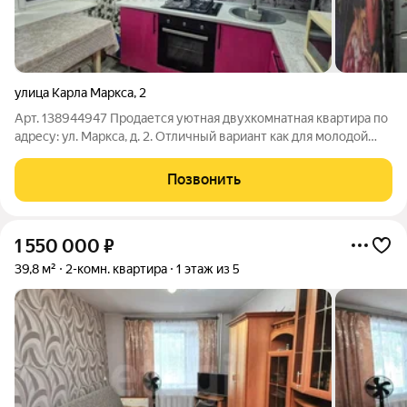
улица Карла Маркса
,
2
Арт. 138944947 Продается уютная двухкомнатная квартира по
адресу: ул. Маркса, д. 2. Отличный вариант как для молодой
семьи, так и для семьи с детьми. Квартира полностью готова к
заселению и юридически чиста. О КВАРТИРЕ: Этаж: 2-й
Позвонить
(удобный этаж, не
1 550 000
₽
39,8 м²
2-комн. квартира
1 этаж из 5