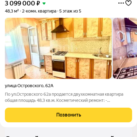
3 099 000
₽
48,3 м²
2-комн. квартира
5 этаж из 5
улица Островского
,
62А
По ул.Островского 62а продается двухкомнатная квартира
общая площадь 48,3 кв.м. Косметический ремонт: -
пластиковые окна; - натяжной потолок. В квартире из мебели и
техники остается всё, что на фотографии. Дом находиться в
Позвонить
центре города, но внутри