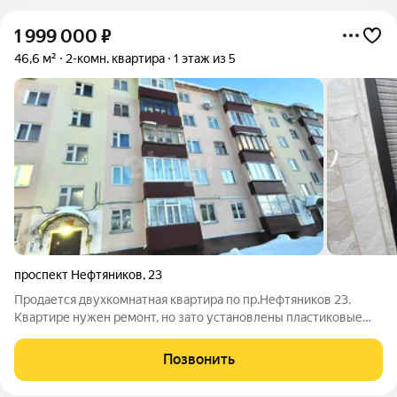
1 999 000
₽
46,6 м²
2-комн. квартира
1 этаж из 5
проспект Нефтяников
,
23
Продается двухкомнатная квартира по пр.Нефтяников 23.
Квартире нужен ремонт, но зато установлены пластиковые
окна , хорошая входная дверь ,а в ванной комнате на стенах
плитка. Квартира уютная и светлая. Окна квартиры смотрят во
Позвонить
двор. Тихие и