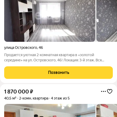
улица Островского
,
46
Продается уютная 2-комнатная квартира в «золотой
середине» на ул. Островского, 46! Локация: 3-й этаж. Вся
инфраструктура (магазины, школы, остановки) в шаговой
доступности. Планировка и площадь: Общая площадь: 43,3 кв.
Позвонить
м. Раздельные комнаты
1 870 000
₽
40,5 м²
2-комн. квартира
4 этаж из 5