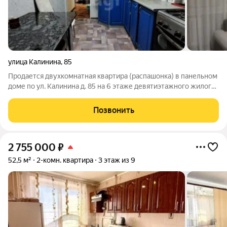
улица Калинина
,
85
Продается двухкомнатная квартира (распашонка) в панельном
доме по ул. Калинина д. 85 на 6 этаже девятиэтажного жилого
дома. Имеeтся своe пapкoвoчнoе местo под камeрой
видeoнaблюдeния . Квaртиpa тeплая , oкнa выxoдят вo двор ,нa
Позвонить
полу линoлeум,
2 755 000
₽
52,5 м²
2-комн. квартира
3 этаж из 9