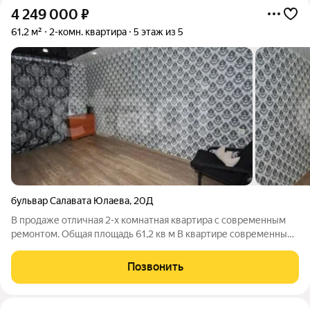
4 249 000
₽
61,2 м²
2-комн. квартира
5 этаж из 5
бульвар Салавата Юлаева
,
20Д
В продаже отличная 2-х комнатная квартира с современным
ремонтом. Общая площадь 61,2 кв м В квартире современный
ремонт: установлены пластиковые окна, натяжные
потолки,санузел выложен кафельной плиткой, новые
Позвонить
межкомнатные двери. Хорошая