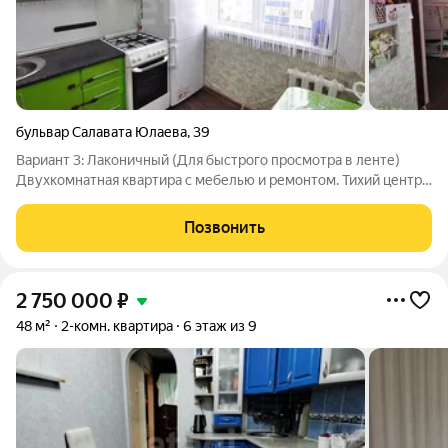
бульвар Салавата Юлаева
,
39
Вариант 3: Лаконичный (Для быстрого просмотра в ленте)
Двухкомнатная квартира с мебелью и ремонтом. Тихий центр!
Продается уютная двушка в доме с развитой
инфраструктурой. Квартира полностью готова к заселению.
Позвонить
Плюсы объекта: Встроенная кухня +
2 750 000
₽
48 м²
2-комн. квартира
6 этаж из 9