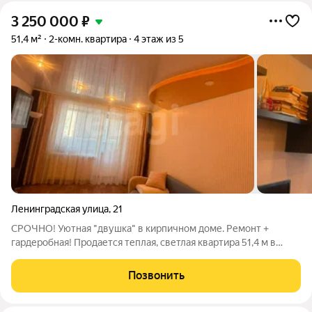
3 250 000
₽
51,4 м²
2-комн. квартира
4 этаж из 5
Ленинградская улица
,
21
СРОЧНО! Уютная "двушка" в кирпичном доме. Ремонт +
гардеробная! Продается теплая, светлая квартира 51,4 м в
доме после капремонта. Изолированные комнаты (окна на 2
стороны). Гардеробная с подсветкой мечта любой хозяйки!
Позвонить
Раздельный санузел.