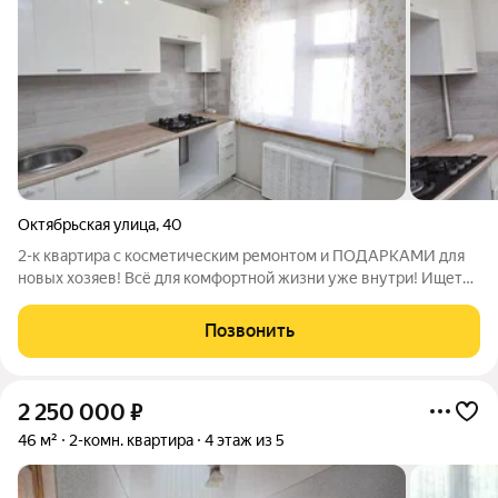
Октябрьская улица
,
40
2-к квартира с косметическим ремонтом и ПОДАРКАМИ для
новых хозяев! Всё для комфортной жизни уже внутри! Ищете
квартиру, где не нужно бегать по магазинам и вкладывать
деньги с первого дня? Эта светлая 2-комнатная квартира
Позвонить
готовое решение для
2 250 000
₽
46 м²
2-комн. квартира
4 этаж из 5