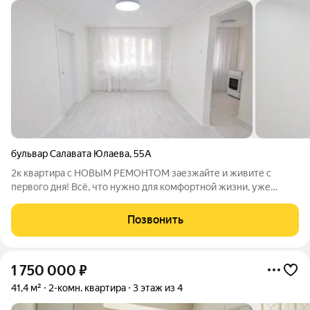
бульвар Салавата Юлаева
,
55А
2к квартира с НОВЫМ РЕМОНТОМ заезжайте и живите с
первого дня! Всё, что нужно для комфортной жизни, уже
сделано за вас. Новый ремонт это не просто слова: Свежие,
аккуратные стены Ровные полы Современные материалы Всё
Позвонить
работает, ничего не нужно
1 750 000
₽
41,4 м²
2-комн. квартира
3 этаж из 4