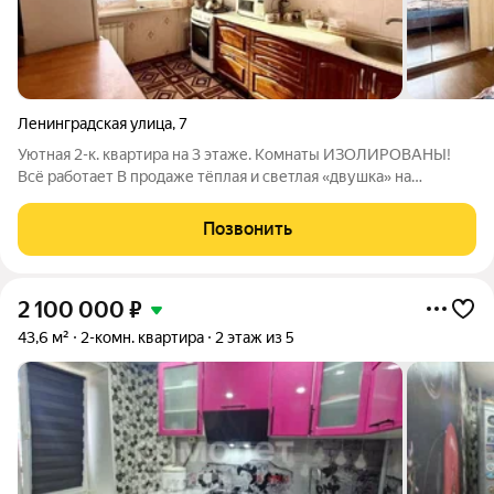
Ленинградская улица
,
7
Уютная 2-к. квартира на 3 этаже. Комнаты ИЗОЛИРОВАНЫ!
Всё работает В продаже тёплая и светлая «двушка» на
комфортном 3-м этаже 9-этажного дома. В эту квартиру
можно заезжать с вещами и жить сразу сделан качественный
Позвонить
косметический ремонт. Почему это
2 100 000
₽
43,6 м²
2-комн. квартира
2 этаж из 5