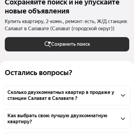
Сохраняйте поиск и не упускайте
новые объявления
Купить квартиру, 2-комн., ремонт: есть, Ж/Д станция:
Салават в Салавате (Салават (городской округ))
Сохранить поиск
Остались вопросы?
Сколько двухкомнатных квартир в продаже у
станции Салават в Салавате ?
На Яндекс Недвижимости в продаже у станции 
Салават в Салавате 96 двухкомнатных квартир, из 
Как выбрать свою лучшую двухкомнатную
квартиру?
них 2 объявления от собственников, 94 объявления 
от агентств
Чтобы купить 2-комнатную квартиру с ремонтом у 