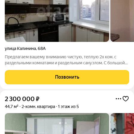
улица Калинина
,
68А
Предлагаем вашему вниманию чистую, теплую 2х ком. с
раздельными комнатами и раздельным санузлом. С большой
вместительной кладовкой-гардеробной. Окна-ПВХ. На полу
линолеум. Потолки натяжные. Двери нового образца. В ванной
Позвонить
кафель нового образца. В
2 300 000
₽
44,7 м²
2-комн. квартира
1 этаж из 5