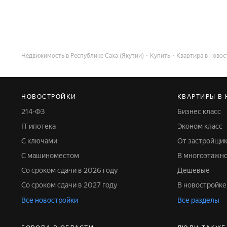
Недвижимость в Республике Саха (Якутии)
Купить
Квартира в новос
НОВОСТРОЙКИ
КВАРТИРЫ В
214-ФЗ
Бизнес класс
IT ипотека
Эконом класс
С ключами
От застройщи
С машиноместом
В многоэтажн
Со сроком сдачи в 2026 году
Дешевые
Со сроком сдачи в 2027 году
В новостройке
Все новостройки
Все разделы