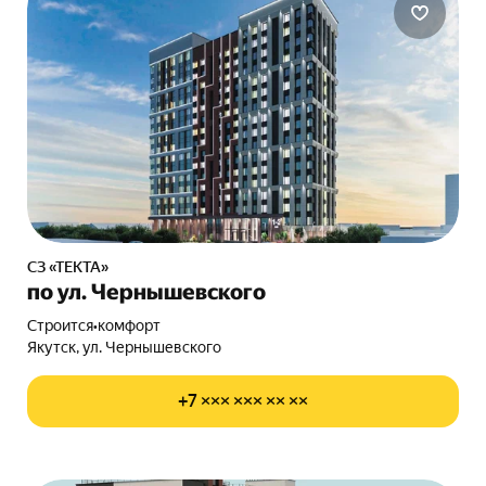
СЗ «ТЕКТА»
по ул. Чернышевского
Строится
•
комфорт
Якутск, ул. Чернышевского
+7 ××× ××× ×× ××