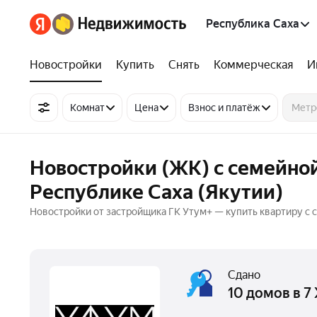
Республика Саха
Новостройки
Купить
Снять
Коммерческая
И
Комнат
Цена
Взнос и платёж
Новостройки (ЖК) с семейной
Республике Саха (Якутии)
Новостройки от застройщика ГК Утум+ — купить квартиру с 
Сдано
10 домов в 7