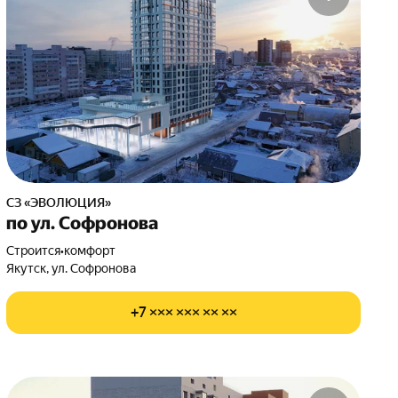
СЗ «ЭВОЛЮЦИЯ»
по ул. Софронова
Строится
•
комфорт
Якутск, ул. Софронова
+7 ××× ××× ×× ××