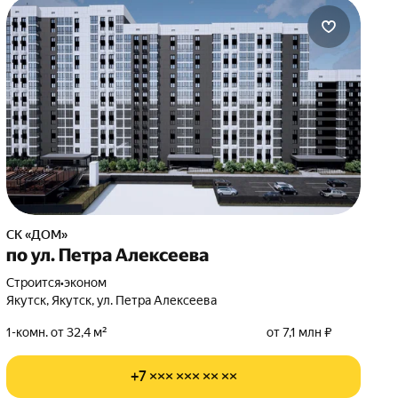
СК «ДОМ»
по ул. Петра Алексеева
Строится
•
эконом
Якутск, Якутск, ул. Петра Алексеева
1-комн. от 32,4 м²
от 7,1 млн ₽
+7 ××× ××× ×× ××