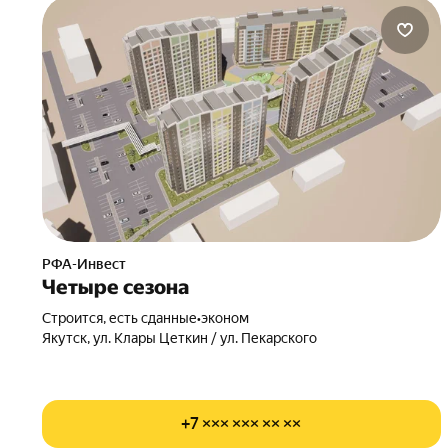
РФА-Инвест
Четыре сезона
Строится, есть сданные
•
эконом
Якутск, ул. Клары Цеткин / ул. Пекарского
+7 ××× ××× ×× ××