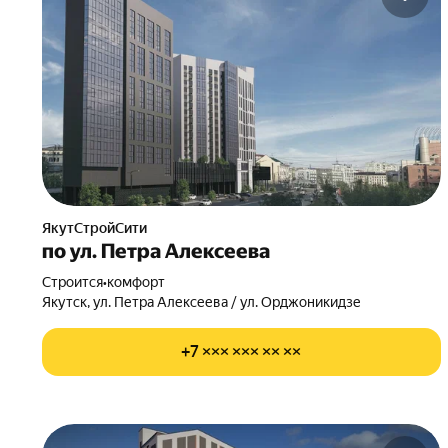
ЯкутСтройСити
по ул. Петра Алексеева
Строится
•
комфорт
Якутск, ул. Петра Алексеева / ул. Орджоникидзе
+7 ××× ××× ×× ××