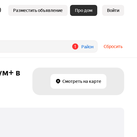
Разместить объявление
Про дом
Войти
1
Сбросить
Район
ум+ в
Смотреть на карте