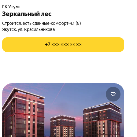
ГК Утум+
Зеркальный лес
Строится, есть сданные
•
комфорт
•
4.1 (5)
Якутск, ул. Красильникова
+7 ××× ××× ×× ××