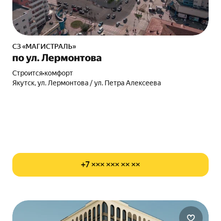
СЗ «МАГИСТРАЛЬ»
по ул. Лермонтова
Строится
•
комфорт
Якутск, ул. Лермонтова / ул. Петра Алексеева
+7 ××× ××× ×× ××