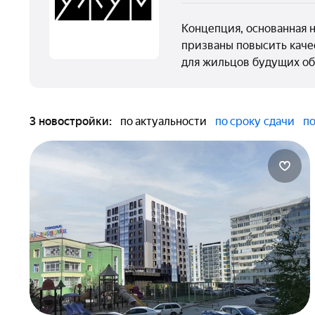
Концепция, основанная 
призваны повысить каче
для жильцов будущих о
3 новостройки:
по актуальности
по сроку сдачи
по