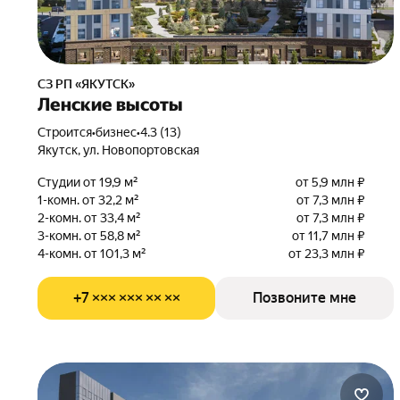
СЗ РП «ЯКУТСК»
Ленские высоты
Строится
•
бизнес
•
4.3 (13)
Якутск, ул. Новопортовская
Студии от 19,9 м²
от 5,9 млн ₽
1-комн. от 32,2 м²
от 7,3 млн ₽
2-комн. от 33,4 м²
от 7,3 млн ₽
3-комн. от 58,8 м²
от 11,7 млн ₽
4-комн. от 101,3 м²
от 23,3 млн ₽
+7 ××× ××× ×× ××
Позвоните мне