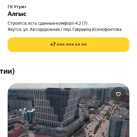
ГК Утум+
Алгыс
Строится, есть сданные
•
комфорт
•
4.2 (7)
Якутск, ул. Автодорожная / пер. Гавриила Ксенофонтова
+7 ××× ××× ×× ××
тии)