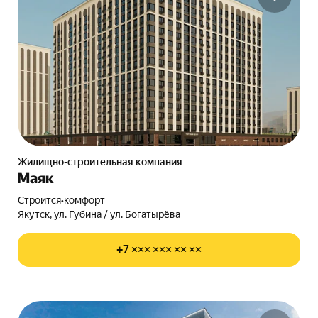
Жилищно-строительная компания
Маяк
Строится
•
комфорт
Якутск, ул. Губина / ул. Богатырёва
+7 ××× ××× ×× ××