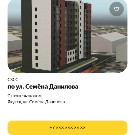
СЗСС
по ул. Семёна Данилова
Строится
•
эконом
Якутск, ул. Семёна Данилова
+7 ××× ××× ×× ××