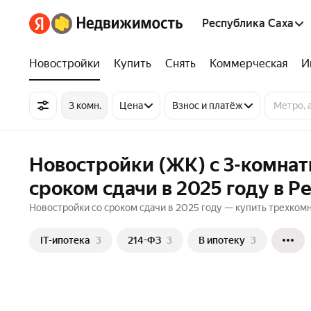
Республика Саха
Новостройки
Купить
Снять
Коммерческая
И
3 комн.
Цена
Взнос и платёж
Новостройки (ЖК) с 3-комна
сроком сдачи в 2025 году в Р
Новостройки со сроком сдачи в 2025 году — купить трехком
IT-ипотека
3
214-ФЗ
3
В ипотеку
3