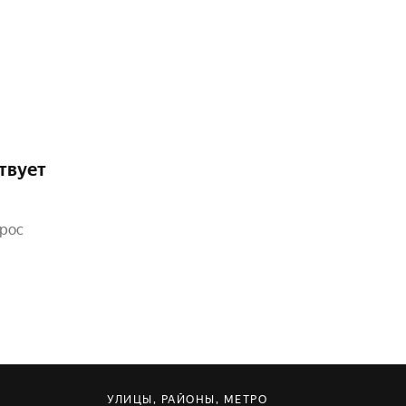
твует
прос
УЛИЦЫ, РАЙОНЫ, МЕТРО