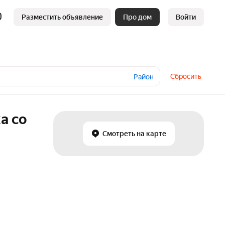
Разместить объявление
Про дом
Войти
Сбросить
Район
а со
Смотреть на карте