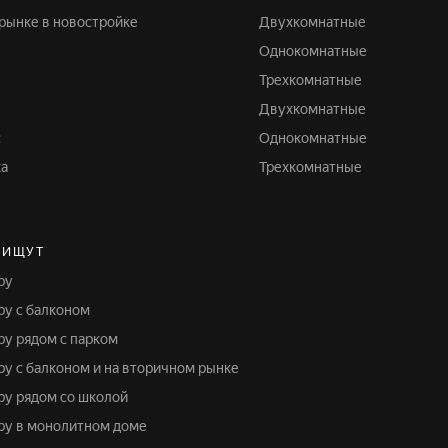
 рынке в новостройке
Двухкомнатные
Однокомнатные
Трехкомнатные
Двухкомнатные
с
Однокомнатные
ка
Трехкомнатные
 ИЩУТ
ру
иру с балконом
иру рядом с парком
иру с балконом и на вторичном рынке
иру рядом со школой
иру в монолитном доме