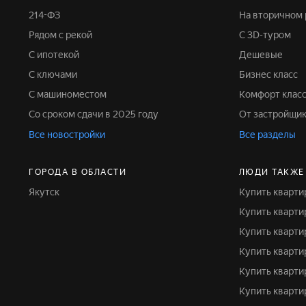
214-ФЗ
На вторичном
Рядом с рекой
С 3D-туром
С ипотекой
Дешевые
С ключами
Бизнес класс
С машиноместом
Комфорт клас
Со сроком сдачи в 2025 году
От застройщи
Все новостройки
Все разделы
ГОРОДА В ОБЛАСТИ
ЛЮДИ ТАКЖЕ
Якутск
Купить кварти
Купить кварт
Купить кварт
Купить кварт
Купить кварт
Купить кварт