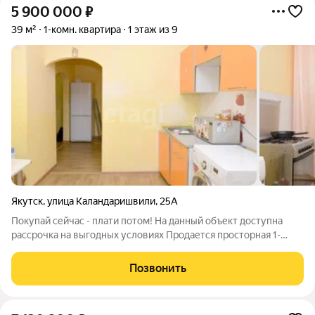
5 900 000
₽
39 м²
1-комн. квартира
1 этаж из 9
Якутск
,
улица Каландаришвили
,
25А
Покупай сейчас - плати потом! На данный объект доступна
рассрочка на выгодных условиях Продается просторная 1-
комнатная квартира в районе СТУДГОРОДКА! Дом 2017 года
постройки, 112 серии, с площадью 39 кв.м., квартира
Позвонить
расположена на 1 этаже из 9. за