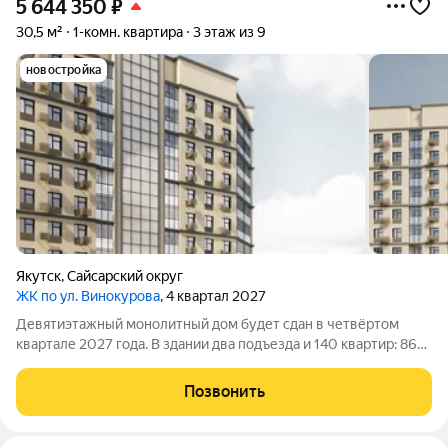
5 644 350
₽
30,5 м²
1-комн. квартира
3 этаж из 9
новостройка
Якутск
,
Сайсарский округ
ЖК по ул. Винокурова
, 4 квартал 2027
Девятиэтажный монолитный дом будет сдан в четвёртом
квартале 2027 года. В здании два подъезда и 140 квартир: 86
однокомнатных и 54 двухкомнатных. Отделка черновая. На
прилегающей территории обустроены: детская площадка,
Позвонить
тротуар и наружное