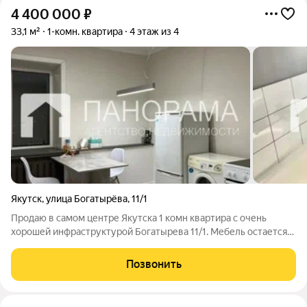
4 400 000
₽
33,1 м²
1-комн. квартира
4 этаж из 4
Якутск
,
улица Богатырёва
,
11/1
Продаю в самом центре Якутска 1 комн квартира с очень
хорошей инфраструктурой Богатырева 11/1. Мебель остается
вся,имеется кондиционер. Вариант заезжай и живи 33.1 кв.м
этаж 4 -ый
Позвонить