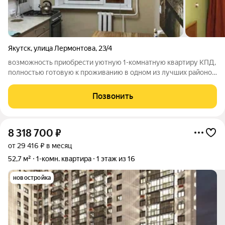
Якутск
,
улица Лермонтова
,
23/4
возможность приобрести уютную 1-комнатную квартиру КПД,
полностью готовую к проживанию в одном из лучших районов
города ДК Кулаковского. Площадь 35,5 кв.м., квартира на 4
этаже из 5. Дом 1980 г.п. Квартира с косметическим ремонтом,
Позвонить
идеально подойдет
8 318 700
₽
от 29 416 ₽ в месяц
52,7 м²
1-комн. квартира
1 этаж из 16
новостройка