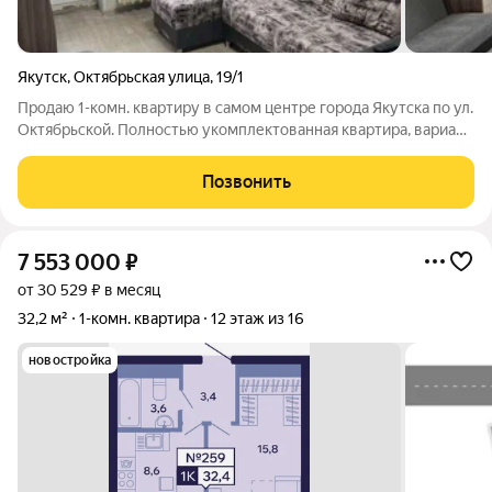
Якутск
,
Октябрьская улица
,
19/1
Продаю 1-комн. квартиру в самом центре города Якутска по ул.
Октябрьской. Полностью укомплектованная квартира, вариант
заезжай и живи: холодильник, стиральная машина,
микроволновка, чайник, телевизор и т.д. все оставляю. Тихие
Позвонить
соседи, староста
7 553 000
₽
от 30 529 ₽ в месяц
32,2 м²
1-комн. квартира
12 этаж из 16
новостройка