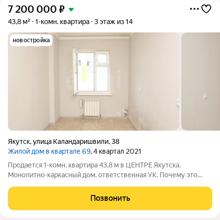
7 200 000
₽
43,8 м²
1-комн. квартира
3 этаж из 14
новостройка
Якутск
,
улица Каландаришвили
,
38
Жилой дом в квартале 69
, 4 квартал 2021
Продается 1-комн. квартира 43,8 м в ЦЕНТРЕ Якутска.
Монолитно-каркасный дом, ответственная УК. Почему это
выгодное предложение? Локация центр города Адрес:
Каландаришвили, 38. Всё рядом: работа, кафе, магазины,
Позвонить
остановки. Экономия времени и такси.