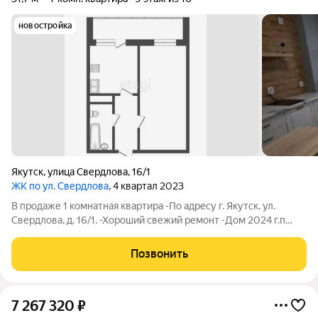
новостройка
Якутск
,
улица Свердлова
,
16/1
ЖК по ул. Свердлова
, 4 квартал 2023
В продаже 1 комнатная квартира -По адресу г. Якутск, ул.
Свердлова, д. 16/1. -Хороший свежий ремонт -Дом 2024 г.п
-Площадь 31.7 кв.м -Этаж 9/16 Развитая инфраструктура:
МБДОУ Колокольчик, частный д/с "Беби Сити", Детский сад
Позвонить
№8 "Родничок", МБДОУ
7 267 320
₽