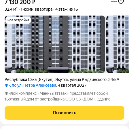
7 130 200
₽
32,4 м²
1-комн. квартира
4 этаж из 16
новостройка
Республика Саха (Якутия)
,
Якутск
,
улица Рыдзинского
,
24/5А
ЖК по ул. Петра Алексеева
, 4 квартал 2027
Жилой комплекс «Манньыаттаах» представляет собой
16этажный дом от застройщика ООО СЗ «ДОМ». Здание
состоит из трёх подъездов, в каждом из которых по две секции
с пассажирским и грузовым лифтами. В комплексе
Позвонить
предусмотрено 484 квартиры на каждом