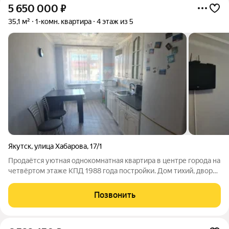
5 650 000
₽
35,1 м²
1-комн. квартира
4 этаж из 5
Якутск
,
улица Хабарова
,
17/1
Продаётся уютная однокомнатная квартира в центре города на
четвёртом этаже КПД 1988 года постройки. Дом тихий, двор
ухоженный, соседи постоянные, порядочные и спокойные. В
квартире сделан косметический ремонт, она очень тёплая и
Позвонить
готова к