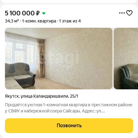
5 100 000
₽
34,3 м²
1-комн. квартира
1 этаж из 4
Якутск
,
улица Каландаришвили
,
25/1
Продаётся уютная 1-комнатная квартира в престижном районе
у СВФУ и набережной озера Сайсары. Адрес: ул.
Каландаришвили, 25/1. Общая площадь: 34,3 м. Площадь кухни:
8,2 м. Балкон: 2,8 м. Этаж: 1. Собственность: Один собственник,
Позвонить
документы готовы