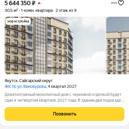
5 644 350
₽
30,5 м²
1-комн. квартира
2 этаж из 9
новостройка
Якутск
,
Сайсарский округ
ЖК по ул. Винокурова
, 4 квартал 2027
Девятиэтажный монолитный дом с черновой отделкой будет
сдан в четвёртом квартале 2027 года. В здании два подъезда и
140 квартир: 86 однокомнатных и 54 двухкомнатных. Во дворе
обустроят детскую площадку, тротуар и наружное освещение,
Позвонить
предусмотрят