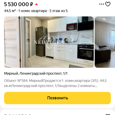
5 530 000
₽
44,5 м²
1-комн. квартира
3 этаж из 5
Мирный
,
Ленинградский проспект
,
1/1
Объект №384. МирныйПродается 1- комн.квартира (3/5), 44,5
кв.мЛенинградский проспект, 1/1выделены 2 комнаты
(перепланировка узаконена), с отличным ремонтом- потолки
натяжные- окна, межкомнатные двери и входная дверь - евро-
Позвонить
пол застелен качественным