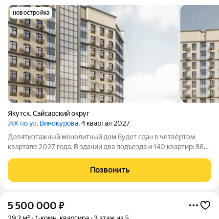
новостройка
Якутск
,
Сайсарский округ
ЖК по ул. Винокурова
, 4 квартал 2027
Девятиэтажный монолитный дом будет сдан в четвёртом
квартале 2027 года. В здании два подъезда и 140 квартир: 86
однокомнатных и 54 двухкомнатных. Отделка черновая. На
прилегающей территории обустроены: детская площадка,
Позвонить
тротуар и наружное
5 500 000
₽
29,2 м²
1-комн. квартира
3 этаж из 5