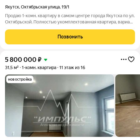
Якутск
,
Октябрьская улица
,
19/1
Продаю 1-комн. квартиру в самом центре города Якутска по ул.
Октябрьской. Полностью укомплектованная квартира, вариант
заезжай и живи: холодильник, стиральная машина,
микроволновка, чайник, телевизор и т.д. все оставляю. Тихие
Позвонить
соседи, староста
5 800 000
₽
31,5 м²
1-комн. квартира
11 этаж из 16
новостройка