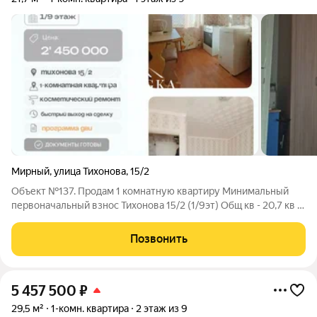
Мирный
,
улица Тихонова
,
15/2
Объект №137. Продам 1 комнатную квартиру Минимальный
первоначальный взнос Тихонова 15/2 (1/9эт) Общ кв - 20,7 кв м
Санузел совмещённый, выполнен панелями - потолки оклеены
пвх плиткой - пол застелен линолеумом - окна дерево 1
Позвонить
собственник Без
5 457 500
₽
29,5 м²
1-комн. квартира
2 этаж из 9