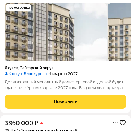
новостройка
Якутск
,
Сайсарский округ
ЖК по ул. Винокурова
, 4 квартал 2027
Девятиэтажный монолитный дом с черновой отделкой будет
сдан в четвёртом квартале 2027 года. В здании два подъезда и
140квартир: 86однокомнатных и 54двухкомнатных. Во дворе
обустроят детскую площадку, тротуар и наружное освещение,
Позвонить
предусмотрят много
3 950 000
₽
29,8 м²
1-комн. квартира
5 этаж из 9