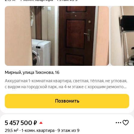
Мирный
,
улица Тихонова
,
16
Аккуратная 1-комнатная квартира, светлая, тёплая, не угловая,
с видом на городской парк, на 4-м этаже с хорошим ремонтом,
балкон застеклён, мебель и бытовая техника остаётся,
квартира в ипотеке ВТБ, все подробности по телефону или в
Позвонить
сообщениях.
5 457 500
₽
29,5 м²
1-комн. квартира
9 этаж из 9