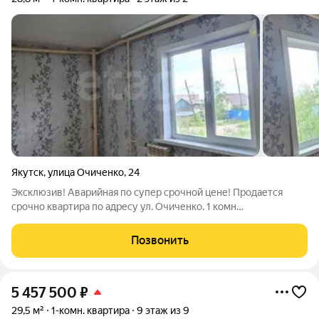
Якутск
,
улица Очиченко
,
24
Эксклюзив! Аварийная по супер срочной цене! Продается
срочно квартира по адресу ул. Очиченко. 1 комн
благоустроенная квартира площадью 28,8 кв м, на 2 этаже из 2.
Выполнен косметический ремонт. Есть вода , отопление
Позвонить
центральное, свет, канализация.
5 457 500
₽
29,5 м²
1-комн. квартира
9 этаж из 9