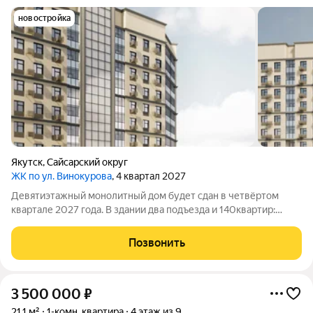
новостройка
Якутск
,
Сайсарский округ
ЖК по ул. Винокурова
, 4 квартал 2027
Девятиэтажный монолитный дом будет сдан в четвёртом
квартале 2027 года. В здании два подъезда и 140квартир:
86однокомнатных и 54двухкомнатных. Отделка черновая. На
придомовой территории обустроят детскую площадку,
Позвонить
тротуар и наружное освещение,
3 500 000
₽
21,1 м²
1-комн. квартира
4 этаж из 9