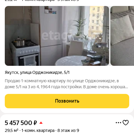
Якутск
,
улица Орджоникидзе
,
5/1
Продаю 1-комнатную квартиру по улице Орджоникидзе, в
доме 5/1 на 3 из 4, 1964 года постройки. В доме очень хорошая
звукоизоляция, толстые стены. Общая площадь квартиры
составляет 29.2 кв. м. Санитарный узел совмещен. Ремонт
Позвонить
косметический, выполнен в
5 457 500
₽
29,5 м²
1-комн. квартира
8 этаж из 9