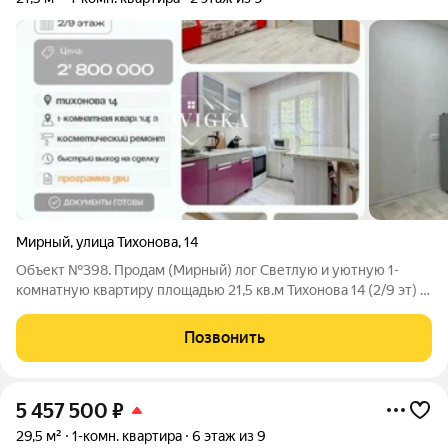
Мирный
,
улица Тихонова
,
14
Объект №398. Продам (Мирный) лог Светлую и уютную 1-
комнатную квартиру площадью 21,5 кв.м Тихонова 14 (2/9 эт) В
квартире выполнен качественный ремонт Санузел
совмещённый, стены покрыты панелями на полу кафель
Позвонить
Балкон большой Г-образный застеклён
5 457 500
₽
29,5 м²
1-комн. квартира
6 этаж из 9