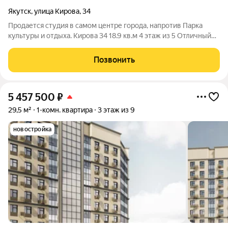
Якутск
,
улица Кирова
,
34
Продается студия в самом центре города, напротив Парка
культуры и отдыха. Кирова 34 18.9 кв.м 4 этаж из 5 Отличный
ремонт Совмещенный санузел Рядом школы, садики,
кинотеатр, ТЦ, магазины, крестьянский рынок, парк, МФЦ,
Позвонить
аптека, отделение
5 457 500
₽
29,5 м²
1-комн. квартира
3 этаж из 9
новостройка