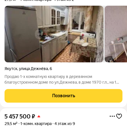
Якутск
,
улица Дежнёва
,
6
Продаю 1-х комнатную квартиру в деревянном
благоустроенном доме по ул.Дежнева, в доме 1970 г.п., на 1
этаже, площадью 27,5 кв метра.Квартира расположена возле
СВФУ, ЯГСХА, музея "Россия моя история", центра эпосов. Вся
Позвонить
мебель остаётся, заходи и живи.
5 457 500
₽
29,5 м²
1-комн. квартира
4 этаж из 9