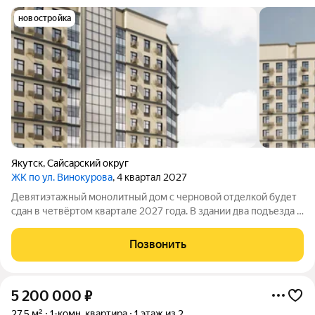
новостройка
Якутск
,
Сайсарский округ
ЖК по ул. Винокурова
, 4 квартал 2027
Девятиэтажный монолитный дом с черновой отделкой будет
сдан в четвёртом квартале 2027 года. В здании два подъезда и
140квартир: 86однокомнатных и 54двухкомнатных. Во дворе
обустроят детскую площадку, тротуар и наружное освещение,
Позвонить
предусмотрят много
5 200 000
₽
27,5 м²
1-комн. квартира
1 этаж из 2