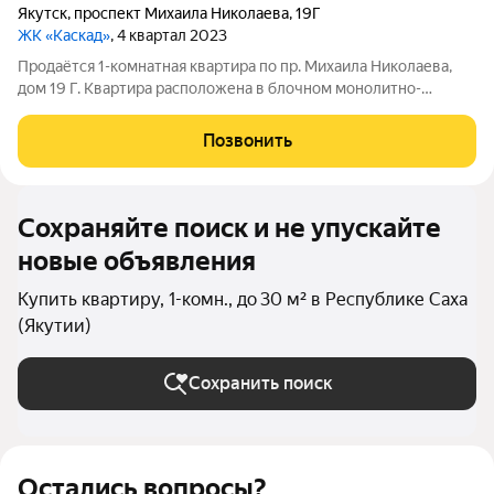
Якутск
,
проспект Михаила Николаева
,
19Г
ЖК «Каскад»
, 4 квартал 2023
Продаётся 1-комнатная квартира по пр. Михаила Николаева,
дом 19 Г. Квартира расположена в блочном монолитно-
каркасном доме 2023 года постройки в районе мебельного
салона «Виктория» и ЯПАТП. Площадь квартиры 31,5 кв. м с
Позвонить
видом во двор. Этаж 11 из 16.
Сохраняйте поиск и не упускайте
новые объявления
Купить квартиру, 1-комн., до 30 м² в Республике Саха
(Якутии)
Сохранить поиск
Остались вопросы?