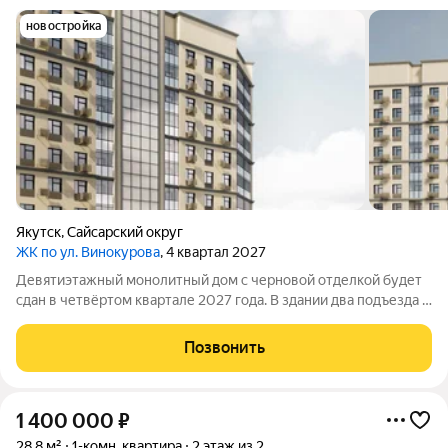
новостройка
Якутск
,
Сайсарский округ
ЖК по ул. Винокурова
, 4 квартал 2027
Девятиэтажный монолитный дом с черновой отделкой будет
сдан в четвёртом квартале 2027 года. В здании два подъезда и
140квартир: 86однокомнатных и 54двухкомнатных. Во дворе
обустроят детскую площадку, тротуар и наружное освещение,
Позвонить
предусмотрят много
1 400 000
₽
28,8 м²
1-комн. квартира
2 этаж из 2