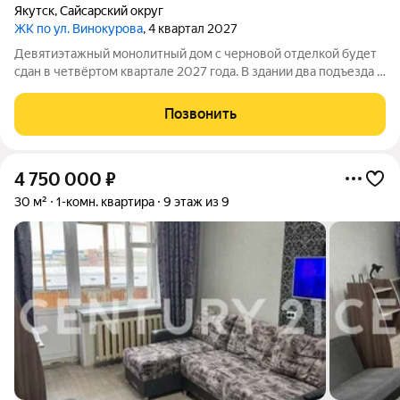
Якутск
,
Сайсарский округ
ЖК по ул. Винокурова
, 4 квартал 2027
Девятиэтажный монолитный дом с черновой отделкой будет
сдан в четвёртом квартале 2027 года. В здании два подъезда и
140 квартир: 86 однокомнатных и 54 двухкомнатных. Во дворе
обустроят детскую площадку, тротуар и наружное освещение,
Позвонить
предусмотрят
4 750 000
₽
30 м²
1-комн. квартира
9 этаж из 9