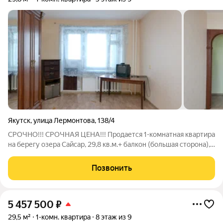
Якутск
,
улица Лермонтова
,
138/4
СРОЧНО!!! СРОЧНАЯ ЦЕНА!!! Продается 1-комнатная квартира
на берегу озера Сайсар, 29,8 кв.м.+ балкон (большая сторона),
5/9 этаж, 1988 год постройки. 1 собственник! Без обременения
в банке!!! Маткап не использовался! В шаговой доступности
Позвонить
5 457 500
₽
29,5 м²
1-комн. квартира
8 этаж из 9