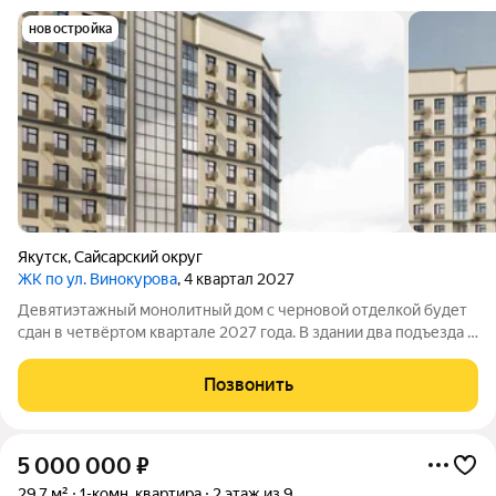
новостройка
Якутск
,
Сайсарский округ
ЖК по ул. Винокурова
, 4 квартал 2027
Девятиэтажный монолитный дом с черновой отделкой будет
сдан в четвёртом квартале 2027 года. В здании два подъезда и
140 квартир: 86 однокомнатных и 54 двухкомнатных. Во дворе
обустроят детскую площадку, тротуар и наружное освещение,
Позвонить
предусмотрят
5 000 000
₽
29,7 м²
1-комн. квартира
2 этаж из 9