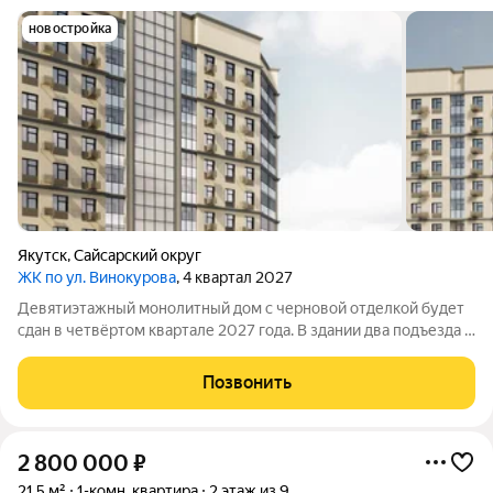
новостройка
Якутск
,
Сайсарский округ
ЖК по ул. Винокурова
, 4 квартал 2027
Девятиэтажный монолитный дом с черновой отделкой будет
сдан в четвёртом квартале 2027 года. В здании два подъезда и
140квартир: 86однокомнатных и 54двухкомнатных. Во дворе
обустроят детскую площадку, тротуар и наружное освещение,
Позвонить
предусмотрят много
2 800 000
₽
21,5 м²
1-комн. квартира
2 этаж из 9