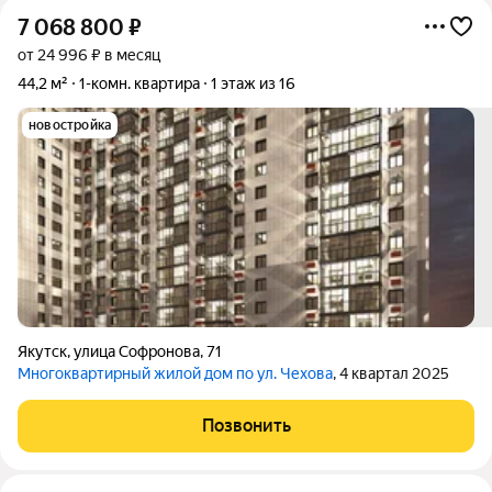
7 068 800
₽
от 24 996 ₽ в месяц
44,2 м²
1-комн. квартира
1 этаж из 16
новостройка
Якутск
,
улица Софронова
,
71
Многоквартирный жилой дом по ул. Чехова
, 4 квартал 2025
Позвонить