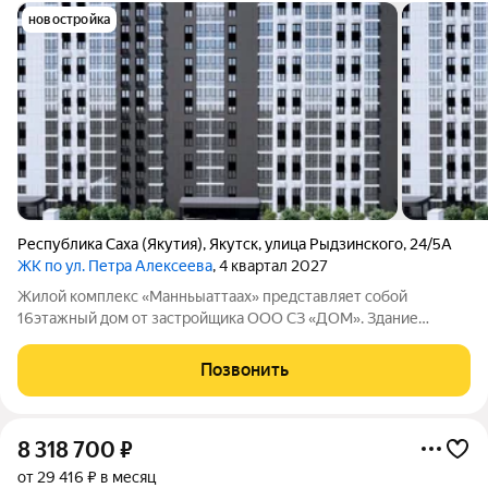
новостройка
Республика Саха (Якутия)
,
Якутск
,
улица Рыдзинского
,
24/5А
ЖК по ул. Петра Алексеева
, 4 квартал 2027
Жилой комплекс «Манньыаттаах» представляет собой
16этажный дом от застройщика ООО СЗ «ДОМ». Здание
состоит из трёх подъездов, в каждом из которых по две секции
с пассажирским и грузовым лифтами. В комплексе
Позвонить
насчитывается 484 квартиры: на каждом
8 318 700
₽
от 29 416 ₽ в месяц