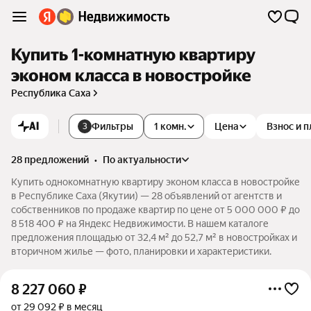
Купить 1-комнатную квартиру
эконом класса в новостройке
Республика Саха
AI
Фильтры
1 комн.
Цена
Взнос и 
3
28 предложений
•
по актуальности
Купить однокомнатную квартиру эконом класса в новостройке
в Республике Саха (Якутии) — 28 объявлений от агентств и
собственников по продаже квартир по цене от 5 000 000 ₽ до
8 518 400 ₽ на Яндекс Недвижимости. В нашем каталоге
предложения площадью от 32,4 м² до 52,7 м² в новостройках и
вторичном жилье — фото, планировки и характеристики.
8 227 060
₽
от 29 092 ₽ в месяц