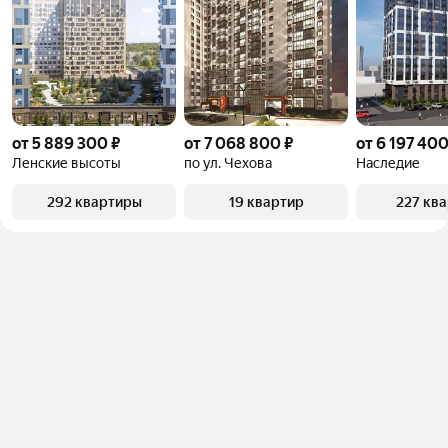
от 5 889 300 ₽
от 7 068 800 ₽
от 6 197 400
Ленские высоты
по ул. Чехова
Наследие
292 квартиры
19 квартир
227 кв