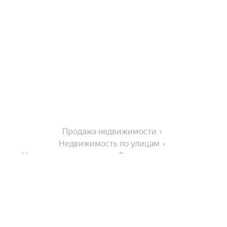
Продажа недвижимости
Недвижимость по улицам
Недвижимость по улице Революционная улица
Города-миллионники
Москва