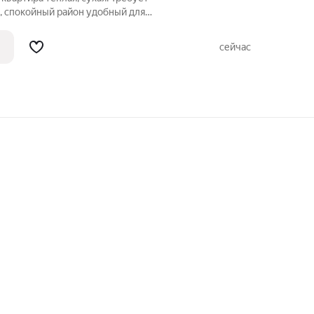
, спокойный район удобный для
оступности магазины, детский садик,
ра без долгов, частично остаётся
сейчас