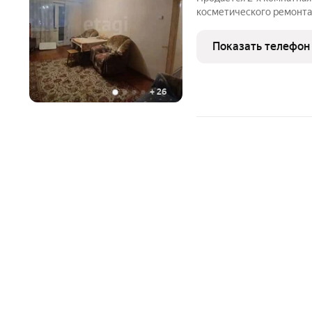
косметического ремонта
проживания. В шаговой д
школа, остановки. Кварти
Показать телефон
мебель. Приобретая
+
26