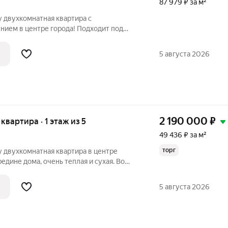
87 979 ₽ за м²
 двухкомнатная квартира с
ием в центре города! Подходит под
%. Успейте воспользоваться уникальным
ря 2026, пока не увеличились ставки по
5 августа 2026
2 190 000
₽
 квартира · 1 этаж из 5
49 436 ₽ за м²
торг
у двухкомнатная квартира в центре
едине дома, очень теплая и сухая. Во
ерез дорогу Детский садик. рядом
олько мелких магазинов, остановка
5 августа 2026