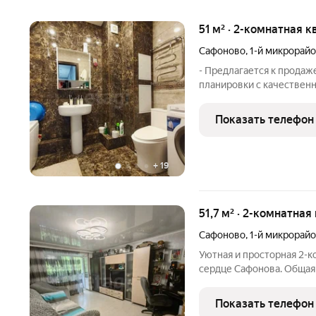
51 м² · 2-комнатная к
Сафоново
,
1-й микрорай
- Предлагается к продаж
планировки с качествен
и балкона . - В квартир
использованием дорогос
Показать телефон
+
19
51,7 м² · 2-комнатная
Сафоново
,
1-й микрорай
Уютная и просторная 2-к
сердце Сафонова. Общая площадь 51.7 кв. м, со
раздельный санузел. Бо
пространства для отдыха. Рядом Детская и взр
Показать телефон
больница,