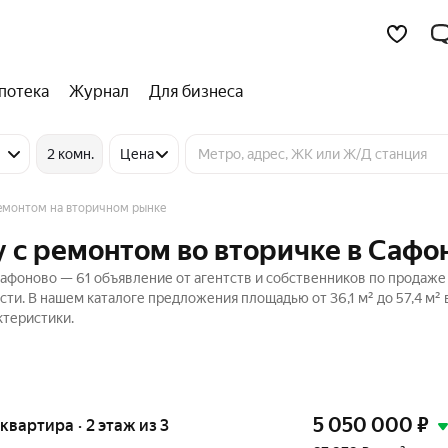
потека
Журнал
Для бизнеса
2 комн.
Цена
емонтом на вторичном рынке
 с ремонтом во вторичке в Сафо
афоново — 61 объявление от агентств и собственников по продаже
ти. В нашем каталоге предложения площадью от 36,1 м² до 57,4 м² 
ктеристики.
5 050 000
₽
 квартира · 2 этаж из 3