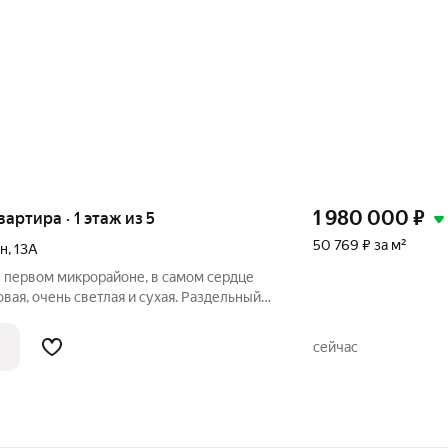
1 980 000
₽
вартира · 1 этаж из 5
50 769 ₽ за м²
он
,
13А
в первом микрорайоне, в самом сердце
вая, очень светлая и сухая. Раздельный
нтом, и заменой коммуникаций на
е трубы. В комнатах установлены новые
сейчас