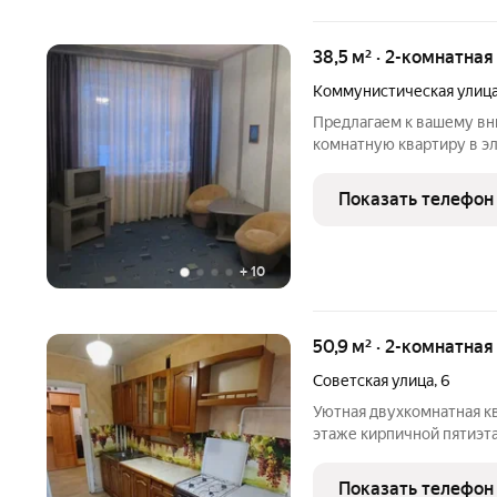
38,5 м² · 2-комнатная
Коммунистическая улиц
Предлaгaем к вaшему вн
комнaтную кваpтиpу в эл
Сафоново. Этот oбъeкт 
семей с детьми, молодых
Показать телефон
вариантом для инвестиц
+
10
50,9 м² · 2-комнатная
Советская улица
,
6
Уютная двухкомнатная кварти
этаже кирпичной пятиэт
просторная кухня и боль
Дворец культуры, центра
Показать телефон