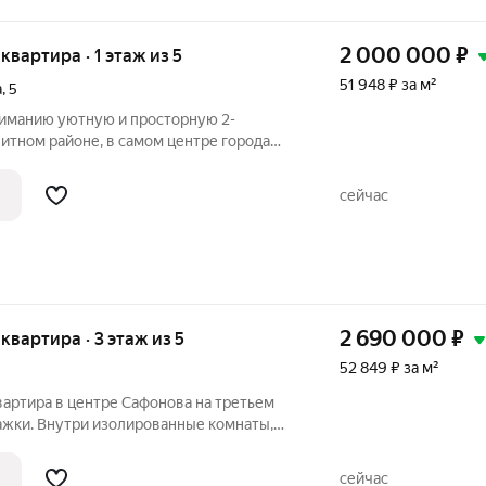
2 000 000
₽
 квартира · 1 этаж из 5
51 948 ₽ за м²
а
,
5
имaнию уютную и простоpную 2-
итном районе, в самом центре города
недвижимости отлично подойдет для
 людей, а также станет оптимальным
сейчас
ий в
2 690 000
₽
 квартира · 3 этаж из 5
52 849 ₽ за м²
ра в центре Сафонова на третьем
ажки. Внутри изолированные комнаты,
шая кладовая. В шаговой доступности:
льная больница, школа и детский сад,
сейчас