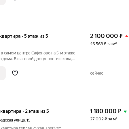
2 100 000
₽
 квартира · 5 этаж из 5
46 563 ₽ за м²
ом центре Сафоново на 5-м этаже
 дома. В шаговой доступности школа,
й. Это отличный вариант как для
сейчас
1 180 000
₽
 квартира · 2 этаж из 5
27 002 ₽ за м²
адская улица
,
15
квартира тёплая, сухая. Требует