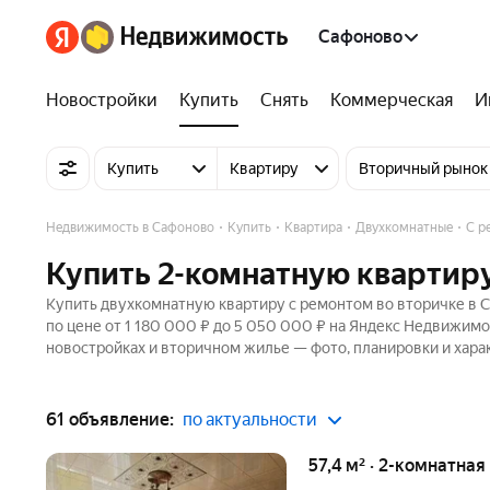
Сафоново
Новостройки
Купить
Снять
Коммерческая
И
Купить
Квартиру
Вторичный рынок
Недвижимость в Сафоново
Купить
Квартира
Двухкомнатные
С р
Купить 2-комнатную квартиру
Купить двухкомнатную квартиру с ремонтом во вторичке в С
по цене от 1 180 000 ₽ до 5 050 000 ₽ на Яндекс Недвижимос
новостройках и вторичном жилье — фото, планировки и хара
61 объявление:
по актуальности
57,4 м² · 2-комнатная