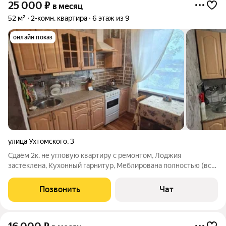
25 000
₽
в месяц
52 м²
2-комн. квартира
6 этаж из 9
онлайн показ
улица Ухтомского
,
3
Сдаём 2к. не угловую квартиру с ремонтом, Лоджия
застеклена, Кухонный гарнитур, Меблирована полностью (все
что изображено на фото), Бытовая техника вся необходимая
для проживания, Стоимость аренды квартиры:25000/
Позвонить
Чат
месяц+эл-во и вода, Единоразовая