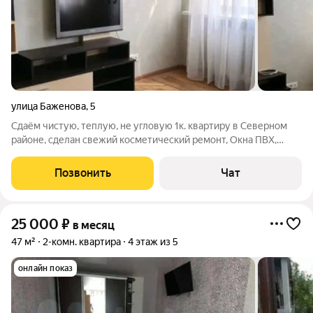
улица Баженова
,
5
Сдаём чистую, теплую, не угловую 1к. квартиру в Северном
районе, сделан свежий косметический ремонт, Окна ПВХ,
Высокий потолок, Новая сантехника, Кухонный гарнитур,
Меблирована полностью (новый диван-кровать), -
Позвонить
Чат
Холодильник, - Стиральная машина
25 000
₽
в месяц
47 м²
2-комн. квартира
4 этаж из 5
онлайн показ