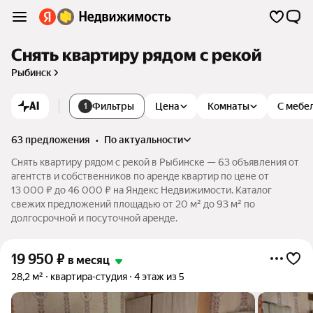
Снять квартиру рядом с рекой
Рыбинск
AI
Фильтры
Цена
Комнаты
С мебе
1
63 предложения
•
по актуальности
Снять квартиру рядом с рекой в Рыбинске — 63 объявления от
агентств и собственников по аренде квартир по цене от
13 000 ₽ до 46 000 ₽ на Яндекс Недвижимости. Каталог
свежих предложений площадью от 20 м² до 93 м² по
долгосрочной и посуточной аренде.
19 950
₽
в месяц
28,2 м²
квартира-студия
4 этаж из 5