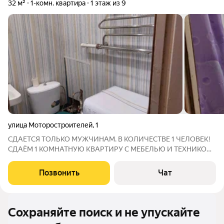
32 м²
1-комн. квартира
1 этаж из 9
улица Моторостроителей
,
1
СДАЕТСЯ ТОЛЬКО МУЖЧИНАМ. В КОЛИЧЕСТВЕ 1 ЧЕЛОВЕК!
СДАЁМ 1 КОМНАТНУЮ КВАРТИРУ С МЕБЕЛЬЮ И ТЕХНИКОЙ.
ЭТАЖ ПЕРВЫЙ, БАЛКОНА НЕТ. ОКНА ПВХ, НАДЕЖНАЯ
ВХОДНАЯ ДВЕРЬ. ИНТЕРНЕТ ПРИ НЕОБХОДИМОСТИ
Позвонить
Чат
ОПЛАЧИВАЕТСЯ ОТДЕЛЬНО. СТОИМОСТЬ АРЕНДЫ 15 000
рублей + счётчики.
Сохраняйте поиск и не упускайте