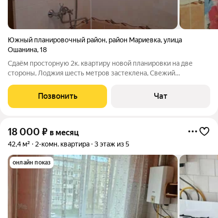
Южный планировочный район
,
район Мариевка
,
улица
Ошанина
,
18
Сдаём просторную 2к. квартиру новой планировки на две
стороны, Лоджия шесть метров застеклена, Свежий
косметический ремонт, новая сантехника, Меблирована (3
ОТДЕЛЬНЫХ СПАЛЬНЫХ МЕСТА+ евро раскладушка с
Позвонить
Чат
матрасом), Вся необходимая для комфортного
18 000
₽
в месяц
42,4 м²
2-комн. квартира
3 этаж из 5
онлайн показ