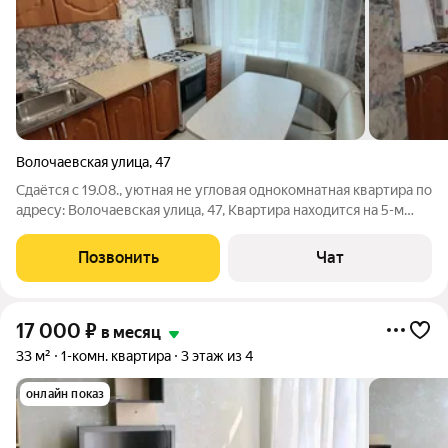
Волочаевская улица
,
47
Сдаётся с 19.08., уютная не угловая однокомнатная квартира по
адресу: Волочаевская улица, 47, Квартира находится на 5-м
этаже кирпичного дома, построенного в 1974 году., в доме
всего 5 этажей, В квартире сделан свежий косметический
Позвонить
Чат
ремонт, ранее не
17 000
₽
в месяц
33 м²
1-комн. квартира
3 этаж из 4
онлайн показ