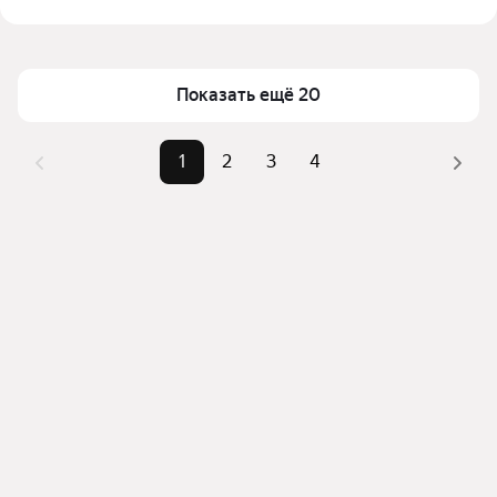
Цена за квадратный метр
213 — 1 061 ₽
выбранном районе
Площадь
20 — 93 м²
Помимо удобной сортировки по цене аренды вы 
можете отсортировать результаты по стоимости 
Показать ещё 20
квадратного метра или площади
1
2
3
4