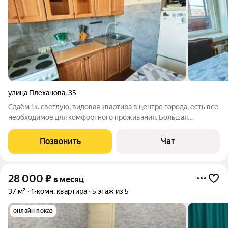
улица Плеханова
,
35
Сдаём 1к. светлую, видовая квартира в центре города, есть все
необходимое для комфортного проживания, Большая
застекленная лоджия, Меблирована необходимой
мебелью(диван,шкаф,кухонный уголок,стол,кухонный
Позвонить
Чат
гарнитур) вся бытовая
28 000
₽
в месяц
37 м²
1-комн. квартира
5 этаж из 5
онлайн показ