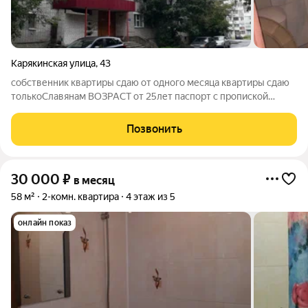
Карякинская улица
,
43
собственник квартиры сдаю от одного месяца квартиры сдаю
толькоСлавянам ВОЗРАСТ от 25лет паспорт с пропиской
обязател курение в квартире СТРОГО ЗАПРЕЩЕНО
Соблюдение правил проживания Чистоты и Порядка в
Позвонить
квартире СТРОГО ОБЯЗАТЕЛЬНО Есть варианты
30 000
₽
в месяц
58 м²
2-комн. квартира
4 этаж из 5
онлайн показ