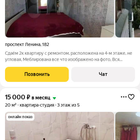
проспект Ленина
,
182
Сдаём 2к квартиру с ремонтом, расположена на 4-м этаже, не
угловая, Меблирована все что изображено на фото, Вся
необходимая бытовая техника, Wi fi домашний интернет
бонусом, Стоимость аренды квартиры:25000/месяц включая
Позвонить
Чат
абсолютно все коммунальные
15 000
₽
в месяц
20 м²
квартира-студия
3 этаж из 5
онлайн показ