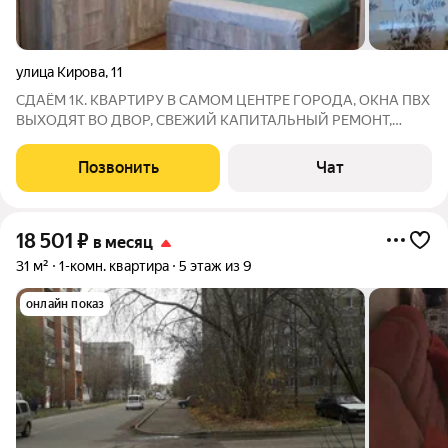
улица Кирова
,
11
СДАЁМ 1К. КВАРТИРУ В САМОМ ЦЕНТРЕ ГОРОДА, ОКНА ПВХ
ВЫХОДЯТ ВО ДВОР, СВЕЖИЙ КАПИТАЛЬНЫЙ РЕМОНТ,
ЧИСТАЯ, ТЕПЛАЯ, НЕ УГЛОВАЯ КВАРТИРА, КУХОННЫЙ
ГАРНИТУР, - ХОЛОДИЛЬНИК, - СТИРАЛЬНАЯ МАШИНА, -
Позвонить
Чат
СВЧ ПЕЧЬ, - ПОСУДА, ПОЛНОСТЬЮ МЕБЛИРОВАНА
СОВРЕМЕННОЙ МЕБЕЛЬЮ
18 501
₽
в месяц
31 м²
1-комн. квартира
5 этаж из 9
онлайн показ