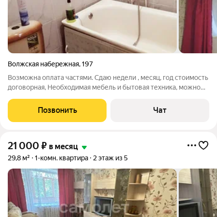
Волжская набережная
,
197
Возможна оплата частями. Сдаю недели , месяц, год стоимость
договорная, Необходимая мебель и бытовая техника, можно
привести своё Есть ещё варианты 1-3 кв.
Позвонить
Чат
21 000
₽
в месяц
29,8 м²
1-комн. квартира
2 этаж из 5