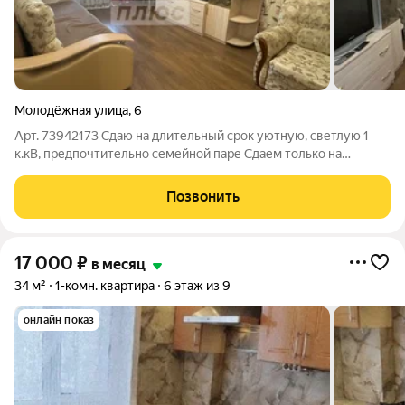
Молодёжная улица
,
6
Арт. 73942173 Сдаю на длительный срок уютную, светлую 1
к.кВ, предпочтительно семейной паре Сдаем только на
длительный срок платежеспособным, ответственным и
чистоплотным жильцам без животных.
Позвонить
17 000
₽
в месяц
34 м²
1-комн. квартира
6 этаж из 9
онлайн показ