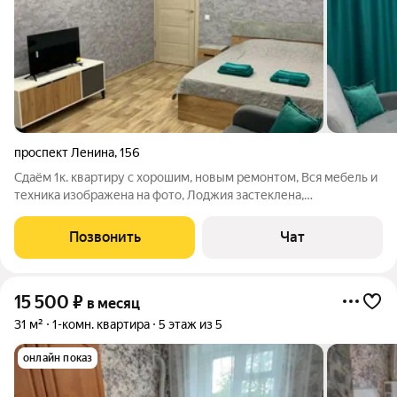
проспект Ленина
,
156
Сдаём 1к. квартиру с хорошим, новым ремонтом, Вся мебель и
техника изображена на фото, Лоджия застеклена,
Кондиционер, wi fi, ЖК телевизор, Посуда, Постельные
принадлежности, Стоимость аренды квартиры:28000/
Позвонить
Чат
месяц+эл-во и вода, Единоразовая
15 500
₽
в месяц
31 м²
1-комн. квартира
5 этаж из 5
онлайн показ