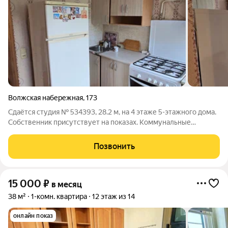
Волжская набережная
,
173
Сдаётся студия № 534393, 28.2 м, на 4 этаже 5-этажного дома.
Собственник присутствует на показах. Коммунальные
платежи оплачиваются отдельно. Счетчики оплачиваются
отдельно. По условиям проживания: можно с детьми, можно с
Позвонить
питомцами. Срок минимальной
15 000
₽
в месяц
38 м²
1-комн. квартира
12 этаж из 14
онлайн показ