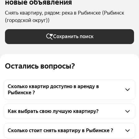
новые объявления
Снять квартиру, рядом: река в Рыбинске (Рыбинск
(городской округ))
Сохранить поиск
Остались вопросы?
Сколько квартир доступно в аренду в
Рыбинске ?
На Яндекс Недвижимости в Рыбинске доступно в 
аренду 60 квартир, из них 3 объявления от 
Как выбрать свою лучшую квартиру?
собственников, 60 объявлений от агентств
Чтобы снять квартиру рядом с рекой, 
воспользуйтесь удобными фильтрами и 
Сколько стоит снять квартиру в Рыбинске ?
сортировкой для выбора среди предложений в 