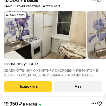
16 000
₽
в месяц
24 м²
1-комн. квартира
4 этаж из 9
онлайн показ
Карякинская улица
,
43
СДАЕМ ОТЛИЧНУЮ КВАРТИРУ С ХОРОШИМ РЕМОНТОМ В
ЦЕНТРЕ ГОРОДА. МЕБЕЛЬ ИЗОБРАЖЕНА НА ФОТО. ИЗ
ТЕХНИКИ ХОЛОДИЛЬНИК, ТЕЛЕВИЗОР, СТИРАЛЬНАЯ
МАШИНА. ИНТЕРНЕТ ПРИ НЕОБХОДИМОСТИ
Позвонить
Чат
ОПЛАЧИВАЕТСЯ ОТДЕЛЬНО. 16 000 рублей В МЕСЯЦ + СВЕТ.
ЕДИНОРАЗОВАЯ КОМИССИЯ 16 000
19 950
₽
в месяц