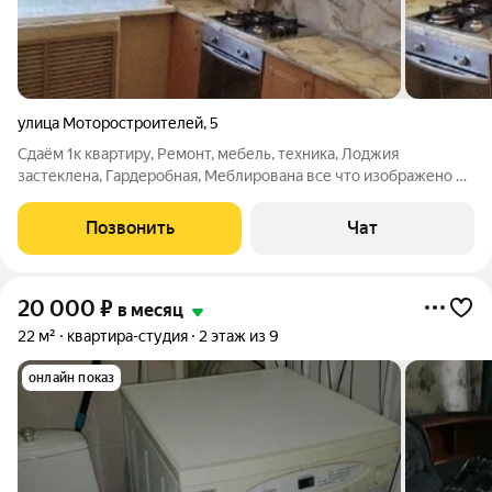
улица Моторостроителей
,
5
Сдаём 1к квартиру, Ремонт, мебель, техника, Лоджия
застеклена, Гардеробная, Меблирована все что изображено на
фото, Стоимость аренды квартиры:17000/месяц +только
электроэнергия и вода по счетчикам, Единоразовая
Позвонить
Чат
комиссия:15000(заключается договор
20 000
₽
в месяц
22 м²
квартира-студия
2 этаж из 9
онлайн показ