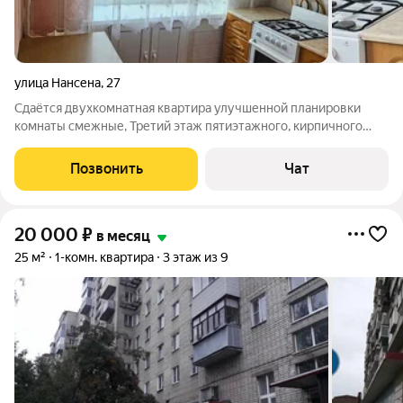
улица Нансена
,
27
Сдаётся двухкомнатная квартира улучшенной планировки
комнаты смежные, Третий этаж пятиэтажного, кирпичного
дома, Окна ПВХ, Балкон застеклён, Газовая колонка автомат, В
квартире имеется все для комфортного проживания: газ.
Позвонить
Чат
плита, холодильник,
20 000
₽
в месяц
25 м²
1-комн. квартира
3 этаж из 9