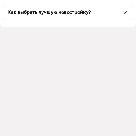
Как выбрать лучшую новостройку?
Воспользуйтесь тепловой картой для оценки 
инфраструктуры и транспортной доступности 
новостроек в выбранном районе в Рыбинске
Для легкого выбора подходящей новостройки в 
верхней части страницы есть самые частые 
комбинации фильтров, например «» или «»
Помимо удобной сортировки по цене вы можете 
отсортировать результаты по стоимости 
квадратного метра или площади
Выберите в фильтре подходящие условия сделки - 
например, в рассрочку