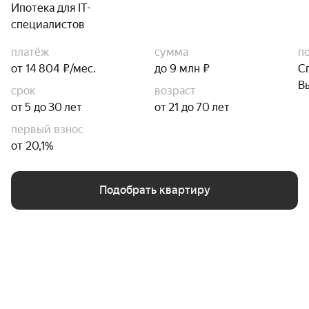
Ипотека для IT-
специалистов
платёж
сумма
п
от 14 804 ₽/мес.
до 9 млн ₽
С
В
срок
возраст
от 5 до 30 лет
от 21 до 70 лет
первый взнос
от 20,1%
Подобрать квартиру