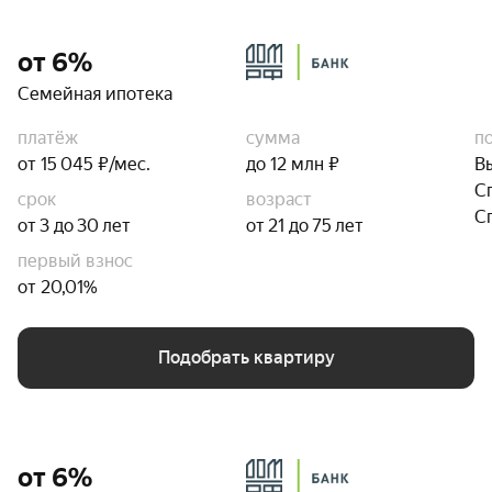
от 6%
Семейная ипотека
платёж
сумма
п
от 15 045 ₽/мес.
до 12 млн ₽
В
С
срок
возраст
С
от 3 до 30 лет
от 21 до 75 лет
первый взнос
от 20,01%
Подобрать квартиру
от 6%