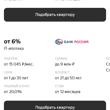
Подобрать квартиру
от 6%
IT-ипотека
платёж
сумма
п
от 15 045 ₽/мес.
до 9 млн ₽
С
С
срок
возраст
от 1 до 30 лет
от 21 до 50 лет
первый взнос
стаж
от 20,01%
от 12 месяцев
Подобрать квартиру