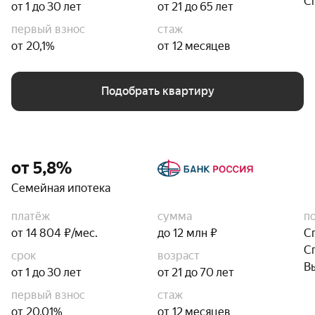
С
от 1 до 30 лет
от 21 до 65 лет
первый взнос
стаж
от 20,1%
от 12 месяцев
Подобрать квартиру
от 5,8%
Семейная ипотека
платёж
сумма
п
от 14 804 ₽/мес.
до 12 млн ₽
С
С
срок
возраст
В
от 1 до 30 лет
от 21 до 70 лет
первый взнос
стаж
от 20,01%
от 12 месяцев