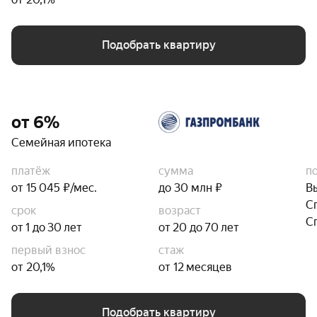
Подобрать квартиру
от 6%
Семейная ипотека
платёж
сумма
п
от 15 045 ₽/мес.
до 30 млн ₽
В
С
срок
возраст
С
от 1 до 30 лет
от 20 до 70 лет
первый взнос
стаж
от 20,1%
от 12 месяцев
Подобрать квартиру