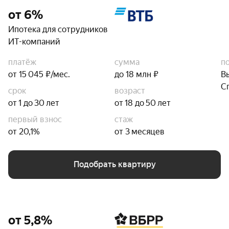
от 6%
Ипотека для сотрудников
ИТ-компаний
платёж
сумма
п
от 15 045 ₽/мес.
до 18 млн ₽
В
С
срок
возраст
от 1 до 30 лет
от 18 до 50 лет
первый взнос
стаж
от 20,1%
от 3 месяцев
Подобрать квартиру
от 5,8%