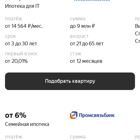
Ипотека для IT
платёж
сумма
п
от 14 564 ₽/мес.
до 9 млн ₽
В
С
срок
возраст
С
от 3 до 30 лет
от 21 до 65 лет
первый взнос
стаж
от 20,01%
от 12 месяцев
Подобрать квартиру
от 6%
Семейная ипотека
платёж
сумма
п