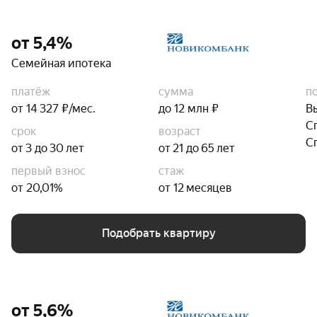
от 5,4%
Семейная ипотека
платёж
сумма
п
от 14 327 ₽/мес.
до 12 млн ₽
В
С
срок
возраст
С
от 3 до 30 лет
от 21 до 65 лет
первый взнос
стаж
от 20,01%
от 12 месяцев
Подобрать квартиру
от 5,6%