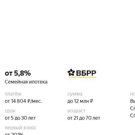
от 5,8%
Семейная ипотека
платёж
сумма
п
от 14 804 ₽/мес.
до 12 млн ₽
В
С
срок
возраст
С
от 5 до 30 лет
от 21 до 70 лет
первый взнос
от 20,1%