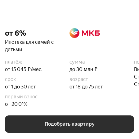
от 6%
Ипотека для семей с
детьми
платёж
сумма
п
от 15 045 ₽/мес.
до 30 млн ₽
В
С
срок
возраст
С
от 1 до 30 лет
от 18 до 75 лет
первый взнос
от 20,01%
Подобрать квартиру