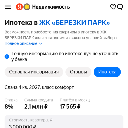
Ипотека в
ЖК «БЕРЕЗКИ ПАРК»
Возможность приобретения квартиры в ипотеку в ЖК
БЕРЕЗКИ ПАРК является одним из важных условий выбора
квартиры. На странице мы собрали программы кредитования
Полное описание
банков для покупки квартиры в ипотеку от 3.5%.
Точную информацию по ипотеке лучше уточнять
у банка
Основная информация
Отзывы
Ипотека
Сдача 4 кв. 2027, класс комфорт
Ставка
Сумма кредита
Платёж в месяц
8%
2,1 млн ₽
17 565 ₽
Стоимость квартиры, ₽
₽