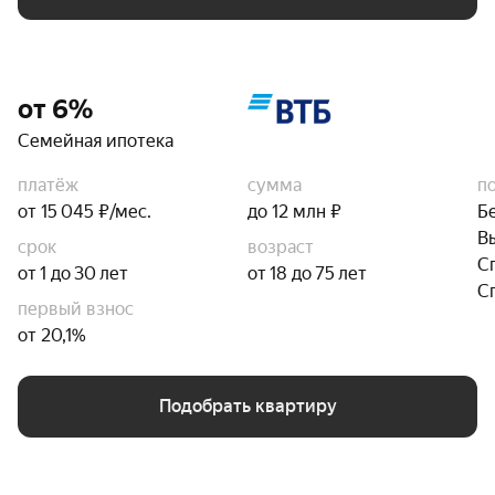
от 6%
Семейная ипотека
платёж
сумма
п
от 15 045 ₽/мес.
до 12 млн ₽
Б
В
срок
возраст
С
от 1 до 30 лет
от 18 до 75 лет
С
первый взнос
от 20,1%
Подобрать квартиру