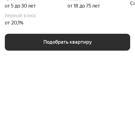
С
от 5 до 30 лет
от 18 до 75 лет
первый взнос
от 20,1%
Подобрать квартиру