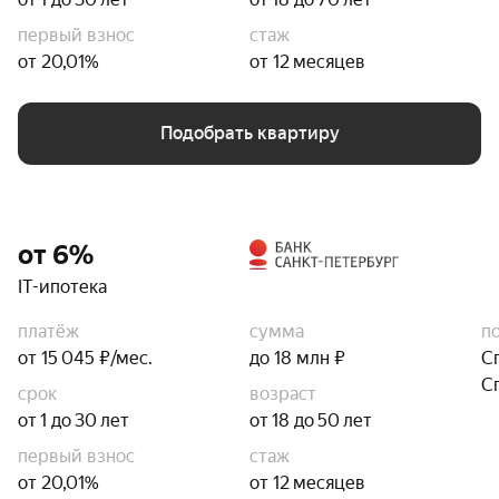
первый взнос
стаж
от 20,01%
от 12 месяцев
Подобрать квартиру
от 6%
IT-ипотека
платёж
сумма
п
от 15 045 ₽/мес.
до 18 млн ₽
С
С
срок
возраст
от 1 до 30 лет
от 18 до 50 лет
первый взнос
стаж
от 20,01%
от 12 месяцев