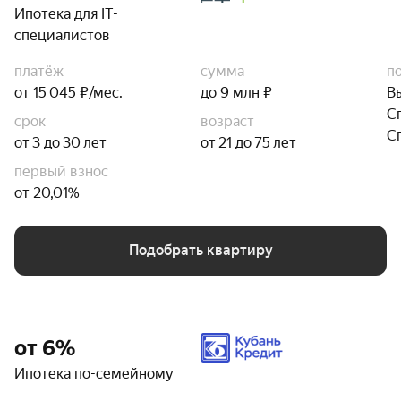
Ипотека для IT-
специалистов
платёж
сумма
п
от 15 045 ₽/мес.
до 9 млн ₽
В
С
срок
возраст
С
от 3 до 30 лет
от 21 до 75 лет
первый взнос
от 20,01%
Подобрать квартиру
от 6%
Ипотека по-семейному