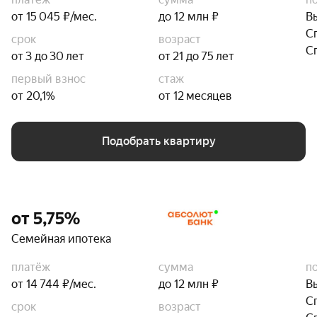
от 15 045 ₽/мес.
до 12 млн ₽
В
С
срок
возраст
С
от 3 до 30 лет
от 21 до 75 лет
первый взнос
стаж
от 20,1%
от 12 месяцев
Подобрать квартиру
от 5,75%
Семейная ипотека
платёж
сумма
п
от 14 744 ₽/мес.
до 12 млн ₽
В
С
срок
возраст