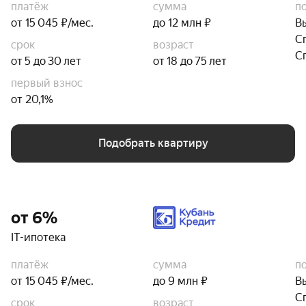
платёж
сумма
п
от 15 045 ₽/мес.
до 12 млн ₽
В
С
срок
возраст
С
от 5 до 30 лет
от 18 до 75 лет
первый взнос
от 20,1%
Подобрать квартиру
от 6%
IT-ипотека
платёж
сумма
п
от 15 045 ₽/мес.
до 9 млн ₽
В
С
срок
возраст