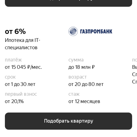
от 6%
Ипотека для IT-
специалистов
платёж
сумма
п
от 15 045 ₽/мес.
до 18 млн ₽
В
С
срок
возраст
С
от 1 до 30 лет
от 20 до 80 лет
первый взнос
стаж
от 20,1%
от 12 месяцев
Подобрать квартиру