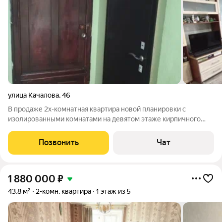
улица Качалова
,
46
В продаже 2х-комнатная квартира новой планировки с
изолированными комнатами на девятом этаже кирпичного
дома. Дом построен в 1983 году. Из окон открывается вид на
детский сад и школу, видна река Волга, а также вечером
Позвонить
Чат
можете наблюдать красивейшие
1 880 000
₽
43,8 м²
2-комн. квартира
1 этаж из 5