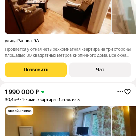
улица Рапова
,
9А
Продаётся уютная четырёхкомнатная квартира на три стороны
площадью 80 квадратных метров кирпичного дома, Все окна
ПВХ, Это идеальный вариант для семьи, ценящей комфорт и
удобство. Жилая площадь составляет 59 квадратных метров,
Позвонить
Чат
что позволяет
1 990 000
₽
30,4 м²
1-комн. квартира
1 этаж из 5
онлайн показ