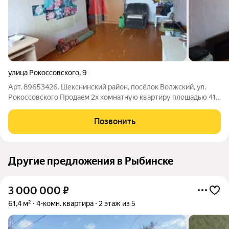
улица Рокоссовского
,
9
Арт. 89653426. Шекснинский район, посёлок Волжский, ул.
Рокоссовского Продаeм 2х комнатную квартиру площадью 41
кв. метр (с учетом дополнительного общего помещения) за 1
150 000 рублей. Данный дом - бывшее общежитие. Квартира
Позвонить
состоит из раздельных
Другие предложения в Рыбинске
3 000 000
₽
61,4 м²
4-комн. квартира
2 этаж из 5