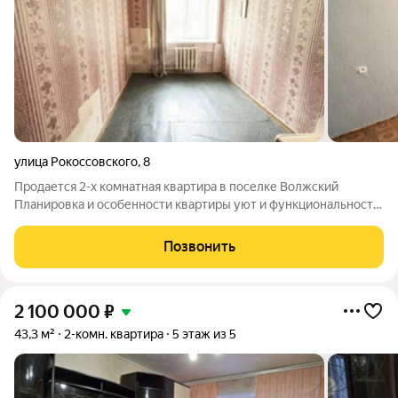
улица Рокоссовского
,
8
Продается 2-х комнатная квартира в поселке Волжский
Планировка и особенности квартиры уют и функциональность:
Комнаты: 2 изолированные комнаты просторно для пары или
небольшой семьи. Этаж: 1 из 5 удобно без лифта, легко с
Позвонить
детьми или пожилыми.
2 100 000
₽
43,3 м²
2-комн. квартира
5 этаж из 5