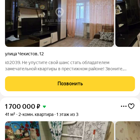
улица Чекистов
,
12
id:2039. Не упустите свой шанс стать обладателем
замечательной квартиры в престижном районе! Звоните,
чтобы договориться о просмотре! Продается уютная 2-
комнатная квартира в развитом районе города. Идеальное
Позвонить
решение для тех, кто ценит комфорт,
1 700 000
₽
41 м²
2-комн. квартира
1 этаж из 3