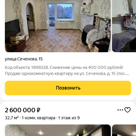
улица Сеченова
,
15
Код объекта: 1898328. Снижение цены на 400 000 рублей!
Продаю однокомнатную квартиру на ул. Сеченова, д. 15 (пос.
Волжский, город Рыбинск) Основные параметры: - кирпичный
дом - 3 этаж (всего 3) - общая площадь 31 кв м - жилая 19 кв м -
Позвонить
кухня 5 кв м
2 600 000
₽
32,7 м²
1-комн. квартира
1 этаж из 9