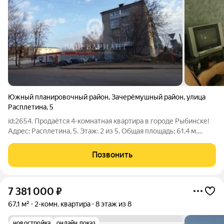
Южный планировочный район
,
Зачерёмушный район
,
улица
Расплетина
,
5
id:2654. Продаётся 4-комнатная квартира в городе Рыбинске!
Адрес: Расплетина, 5. Этаж: 2 из 5. Общая площадь: 61,4 м.
Состояние: полностью под ремонт (заменены трубы ПП и одно
окно ПВХ). Санузел: раздельный. Балкон: не застеклённый.
Позвонить
Соседи:
7 381 000
₽
67,1 м²
2-комн. квартира
8 этаж из 8
новостройка
онлайн показ