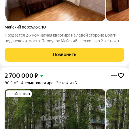
Майский переулок
,
10
Продается 2-х комнатная квартира на левой стороне Волги,
недалеко от моста. Переулок Майский - несколько 2-х этажных
многоквартирных домов, рядом частный сектор. Общая
площадь: 37.3 м Жилая площадь: 24.3 м Этаж: 2 из 2 Тип комнат:
Позвонить
изолированные
2 700 000
₽
86,5 м²
4-комн. квартира
3 этаж из 5
онлайн показ