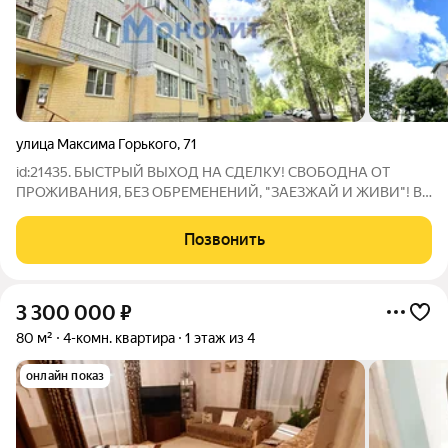
улица Максима Горького
,
71
id:21435. БЫСТРЫЙ ВЫХОД НА СДЕЛКУ! СВОБОДНА ОТ
ПРОЖИВАНИЯ, БЕЗ ОБРЕМЕНЕНИЙ, "ЗАЕЗЖАЙ И ЖИВИ"! В
продаже просторная 3-комнатная квартира 85,4 м2 в
кирпичном доме с качественным ремонтном, мебелью и
Позвонить
техникой! Дом 2001 года постройки. Квартира
3 300 000
₽
80 м²
4-комн. квартира
1 этаж из 4
онлайн показ