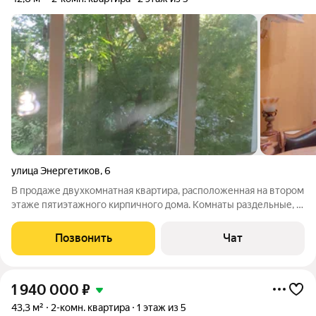
улица Энергетиков
,
6
В продаже двухкомнатная квартира, расположенная на втором
этаже пятиэтажного кирпичного дома. Комнаты раздельные, в
большой комнате установлен кондиционер. Окна
пластиковые, балкон застеклен. Санузел раздельный, кафель.
Позвонить
Чат
В шаговой доступности детский
1 940 000
₽
43,3 м²
2-комн. квартира
1 этаж из 5