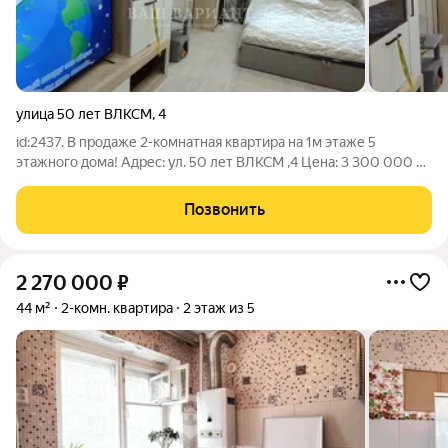
улица 50 лет ВЛКСМ
,
4
id:2437. В продаже 2-комнатная квартира на 1м этаже 5
этажного дома! Адрес: ул. 50 лет ВЛКСМ ,4 Цена: 3 300 000 Р
Продаётся двух комнатная квартира, на 1-м этаже 5 этажного
дома. Общей площадью 46, м2! Кухня 6.2 м2 Комната 17.2 м2. и
Позвонить
11.7 м2. В
2 270 000
₽
44 м²
2-комн. квартира
2 этаж из 5