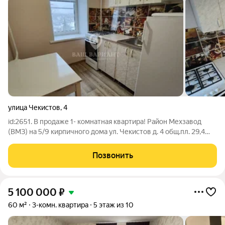
улица Чекистов
,
4
id:2651. В продаже 1- комнатная квартира! Район Мехзавод
(ВМЗ) на 5/9 кирпичного дома ул. Чекистов д. 4 общ.пл. 29,4
кв.м., жил.пл. 17,6 кв.м., кухня 6 кв.м. Квартира уютная, тёплая,
после ремонта. Окна ПВХ, полы ламинат и линолеум, потолки:
Позвонить
комната
5 100 000
₽
60 м²
3-комн. квартира
5 этаж из 10