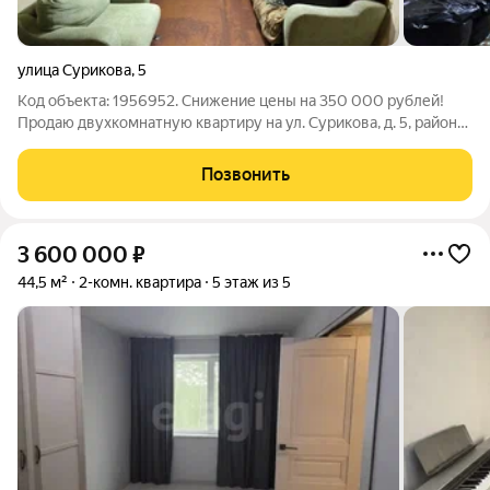
улица Сурикова
,
5
Код объекта: 1956952. Снижение цены на 350 000 рублей!
Продаю двухкомнатную квартиру на ул. Сурикова, д. 5, район
Копаево, город Рыбинск Основные параметры: - кирпичный
дом - 1 этаж (всего 3) - общая площадь 46 кв м - жилая 31 кв м -
Позвонить
кухня 6 кв м
3 600 000
₽
44,5 м²
2-комн. квартира
5 этаж из 5