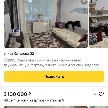
улица Качалова
,
32
id:2298. Ищете уютную и готовую к проживанию
двухкомнатную квартиру в Шекснинском районе? Тогда это
предложение для вас! Преимущества квартиры: Улучшенная
планировка: Просторная и функциональная квартира общей
Позвонить
площадью 49,2 кв. м (жилая площадь 32,3
3 100 000
₽
48,8 м²
2-комн. квартира
4 этаж из 9