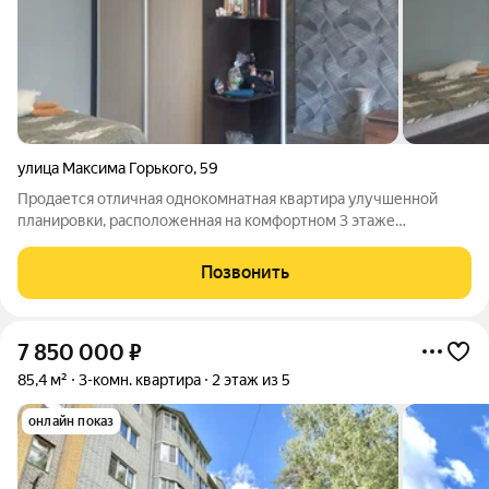
улица Максима Горького
,
59
Продается отличная однокомнатная квартира улучшенной
планировки, расположенная на комфортном 3 этаже
пятиэтажного дома, не угловая, имеется лоджия ( остеклена
ПВХ), окна ПВХ, трубы ПП, заменена проводка, заменены
Позвонить
стояки отопления и радиаторы. В
7 850 000
₽
85,4 м²
3-комн. квартира
2 этаж из 5
онлайн показ