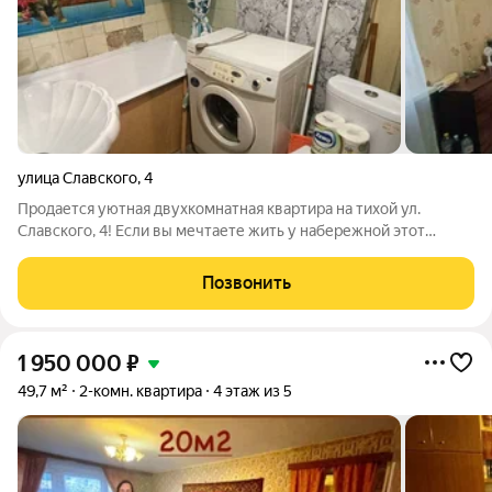
улица Славского
,
4
Продается уютная двухкомнатная квартира на тихой ул.
Славского, 4! Если вы мечтаете жить у набережной этот
вариант точно стоит посмотреть. Квартира на 1-м этаже 3-
этажного дома идеально подойдет для спокойного семейного
Позвонить
проживания. Параметры: Общая
1 950 000
₽
49,7 м²
2-комн. квартира
4 этаж из 5