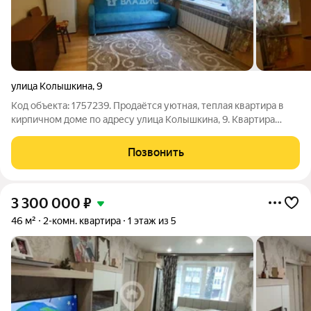
улица Колышкина
,
9
Код объекта: 1757239. Продаётся уютная, теплая квартира в
кирпичном доме по адресу улица Колышкина, 9. Квартира
расположена на первом этаже пятиэтажного дома. Общая
площадь квартиры составляет 30,4 кв. м. Комната разделена
Позвонить
на две отдельные комнаты.
3 300 000
₽
46 м²
2-комн. квартира
1 этаж из 5