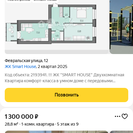
Февральская улица
,
12
ЖК Smart House
, 2 квартал 2025
Код объекта: 2193941. !!! ЖК "SMART HOUSE" Двухкомнатная
Квартира комфорт-класса в умном доме с передовыми
интеллектуальными технологиями!!! Современная
эргономичная планировка, с большой кухней-гостиной 17 кв.м,
Позвонить
с выходом на лоджию (6кв.м) !!!!
1 300 000
₽
28,8 м²
1-комн. квартира
5 этаж из 9