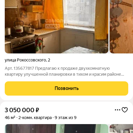
улица Рокоссовского
,
2
Арт. 135677817 Предлагаю к продаже двухкомнатную
квартиру улучшенной планировки в тихом и красим районе
ВМЗ. Район социально развит и благоустроен. Красивый и
уютная набережная для прогулок и отдыха с детьми. Сетевые
Позвонить
магазины и объекты социального
3 050 000
₽
46 м²
2-комн. квартира
9 этаж из 9