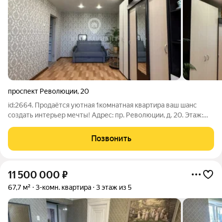
проспект Революции
,
20
id:2664. Продаётся уютная 1комнатная квартира ваш шанс
создать интерьер мечты! Адрес: пр. Революции, д. 20. Этаж:
высокий 1й из 9 никакого шума с улицы, но и не высоко
подниматься. Квартира светлая, тёплая и очень аккуратная
Позвонить
сразу хочется
11 500 000
₽
67,7 м²
3-комн. квартира
3 этаж из 5