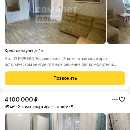
Крестовая улица
,
45
Арт. 131925860 Эксклюзивная 3-комнатная квартира в
историческом центре готовое решение для комфортной
жизни! Представляем вашему вниманию уникальное
предложение просторная 3-комнатная квартира площадью
Позвонить
67.7 м на 3 этаже в престижном доме 1988 года
4 100 000
₽
45 м²
2-комн. квартира
1 этаж из 5