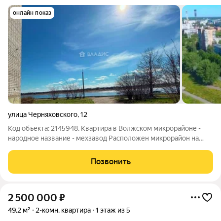
онлайн показ
улица Черняховского
,
12
Код объекта: 2145948. Квартира в Волжском микрорайоне -
народное название - мехзавод Расположен микрорайон на
левом берегу Волги! Окружён хвойным и смешанным лесом.
Дом расположен в 100 метрах от берега Волги! Дом стоит в
Позвонить
самом центре развитой
2 500 000
₽
49,2 м²
2-комн. квартира
1 этаж из 5