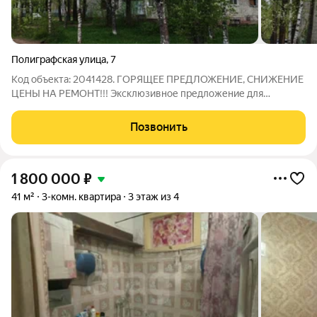
Полиграфская улица
,
7
Код объекта: 2041428. ГОРЯЩЕЕ ПРЕДЛОЖЕНИЕ, СНИЖЕНИЕ
ЦЕНЫ НА РЕМОНТ!!! Эксклюзивное предложение для
большой семьи! Продается большая , светлая, теплая квартира
с планировкой ЕВРО. Огромная кухня-гостиная, где удобно
Позвонить
будет собираться большой семье
1 800 000
₽
41 м²
3-комн. квартира
3 этаж из 4