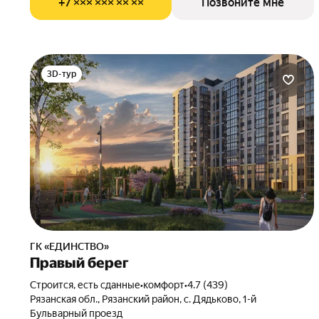
+7 ××× ××× ×× ××
Позвоните мне
3D-тур
ГК «ЕДИНСТВО»
Правый берег
Строится, есть сданные
•
комфорт
•
4.7 (439)
Рязанская обл., Рязанский район, с. Дядьково, 1-й
Бульварный проезд