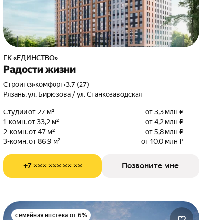
ГК «ЕДИНСТВО»
Радости жизни
Строится
•
комфорт
•
3.7 (27)
Рязань, ул. Бирюзова / ул. Станкозаводская
Студии от 27 м²
от 3,3 млн ₽
1-комн. от 33,2 м²
от 4,2 млн ₽
2-комн. от 47 м²
от 5,8 млн ₽
3-комн. от 86,9 м²
от 10,0 млн ₽
+7 ××× ××× ×× ××
Позвоните мне
семейная ипотека от 6%