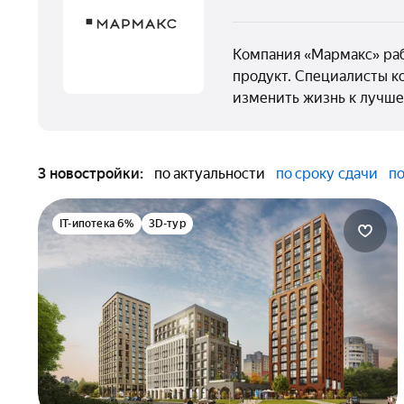
Компания «Мармакс» раб
продукт. Специалисты к
изменить жизнь к лучш
3 новостройки:
по актуальности
по сроку сдачи
по
IT-ипотека 6%
3D-тур