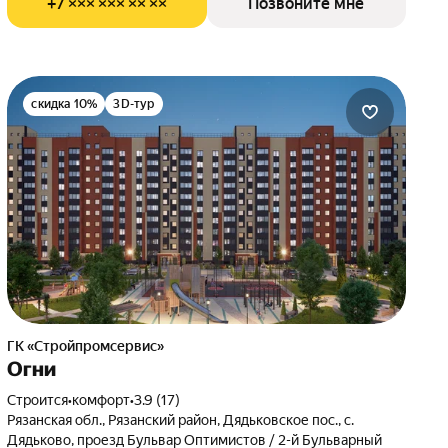
+7 ××× ××× ×× ××
Позвоните мне
скидка 10%
3D-тур
ГК «Стройпромсервис»
Огни
Строится
•
комфорт
•
3.9 (17)
Рязанская обл., Рязанский район, Дядьковское пос., с.
Дядьково, проезд Бульвар Оптимистов / 2-й Бульварный