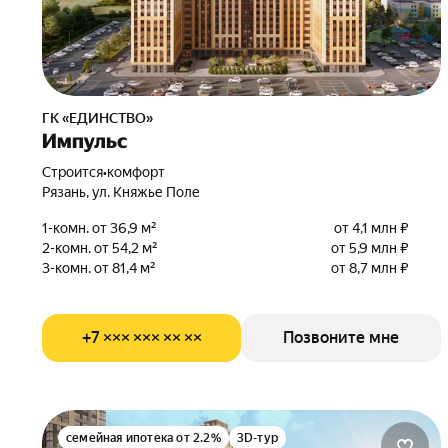
ГК «ЕДИНСТВО»
Импульс
Строится
•
комфорт
Рязань, ул. Княжье Поле
1-комн. от 36,9 м²
от 4,1 млн ₽
2-комн. от 54,2 м²
от 5,9 млн ₽
3-комн. от 81,4 м²
от 8,7 млн ₽
+7 ××× ××× ×× ××
Позвоните мне
семейная ипотека от 2.2%
3D-тур