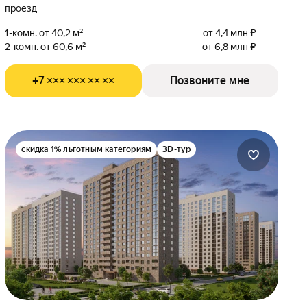
проезд
1-комн. от 40,2 м²
от 4,4 млн ₽
2-комн. от 60,6 м²
от 6,8 млн ₽
+7 ××× ××× ×× ××
Позвоните мне
скидка 1% льготным категориям
3D-тур