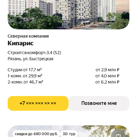
Северная компания
Кипарис
Строится
•
комфорт
•
3.4 (52)
Рязань, ул. Быстрецкая
Студии от 17,7 м²
от 2,9 млн ₽
1-комн. от 29,9 м²
от 4,0 млн ₽
2-комн. от 46,7 м²
от 6,2 млн ₽
+7 ××× ××× ×× ××
Позвоните мне
скидки до 680 000 руб.
3D-тур