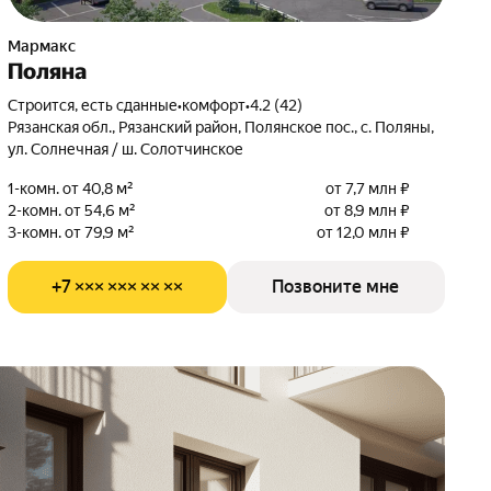
Мармакс
Поляна
Строится, есть сданные
•
комфорт
•
4.2 (42)
Рязанская обл., Рязанский район, Полянское пос., с. Поляны,
ул. Солнечная / ш. Солотчинское
1-комн. от 40,8 м²
от 7,7 млн ₽
2-комн. от 54,6 м²
от 8,9 млн ₽
3-комн. от 79,9 м²
от 12,0 млн ₽
+7 ××× ××× ×× ××
Позвоните мне