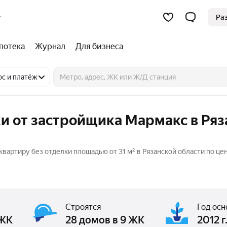
Ра
потека
Журнал
Для бизнеса
ос и платёж
и от застройщика Мармакс в Ряз
вартиру без отделки площадью от 31 м² в Рязанской области по цен
Строятся
Год осн
 ЖК
28 домов в 9 ЖК
2012 г