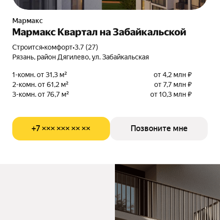
Мармакс
Мармакс Квартал на Забайкальской
Строится
•
комфорт
•
3.7 (27)
Рязань, район Дягилево, ул. Забайкальская
1-комн. от 31,3 м²
от 4,2 млн ₽
2-комн. от 61,2 м²
от 7,7 млн ₽
3-комн. от 76,7 м²
от 10,3 млн ₽
+7 ××× ××× ×× ××
Позвоните мне