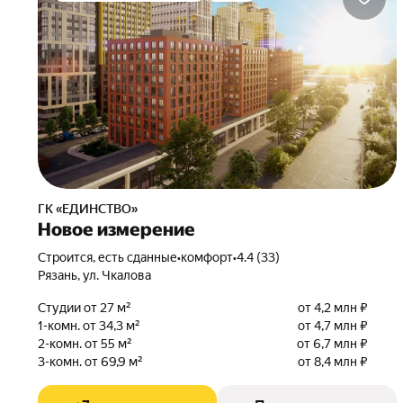
ГК «ЕДИНСТВО»
Новое измерение
Строится, есть сданные
•
комфорт
•
4.4 (33)
Рязань, ул. Чкалова
Студии от 27 м²
от 4,2 млн ₽
1-комн. от 34,3 м²
от 4,7 млн ₽
2-комн. от 55 м²
от 6,7 млн ₽
3-комн. от 69,9 м²
от 8,4 млн ₽