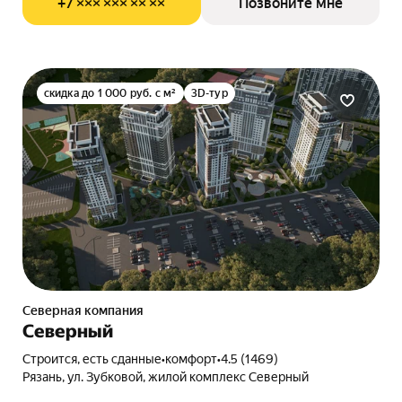
+7 ××× ××× ×× ××
Позвоните мне
скидка до 1 000 руб. с м²
3D-тур
Северная компания
Северный
Строится, есть сданные
•
комфорт
•
4.5 (1469)
Рязань, ул. Зубковой, жилой комплекс Северный