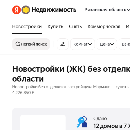
Рязанская область
Новостройки
Купить
Снять
Коммерческая
И
Лёгкий поиск
Комнат
Цена
Взн
Новостройки (ЖК) без отделк
области
Новостройки без отделки от застройщика Мармакс — купить к
4 226 850 ₽
Сдано
12 домов в 7