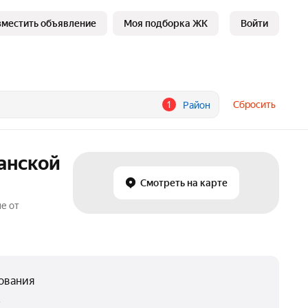
зместить объявление
Моя подборка ЖК
Войти
1
Сбросить
Район
анской
Смотреть на карте
е от
ования
.