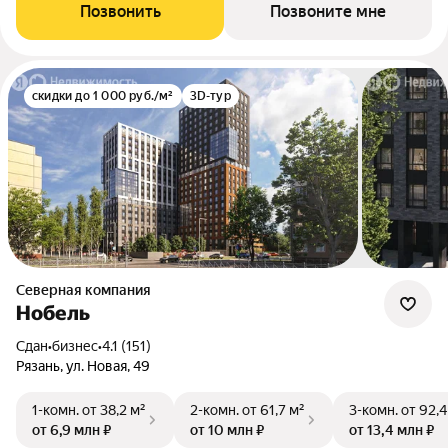
Позвонить
Позвоните мне
скидки до 1 000 руб./м²
3D-тур
Северная компания
Нобель
Сдан
•
бизнес
•
4.1 (151)
Рязань, ул. Новая, 49
1-комн.
от 38,2 м²
2-комн.
от 61,7 м²
3-комн.
от 92,4
от 6,9 млн ₽
от 10 млн ₽
от 13,4 млн ₽