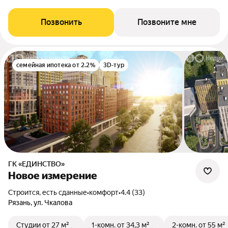
Позвонить
Позвоните мне
семейная ипотека от 2.2%
3D-тур
ГК «ЕДИНСТВО»
Новое измерение
Строится, есть сданные
•
комфорт
•
4.4 (33)
Рязань, ул. Чкалова
Студии
от 27 м²
1-комн.
от 34,3 м²
2-комн.
от 55 м²