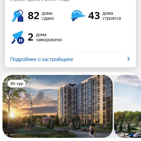
82
43
дома
дома
сдано
строятся
2
дома
заморожено
Подробнее о застройщике
3D-тур