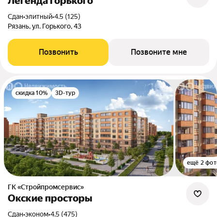
Легенда Горького
Сдан
•
элитный
•
4.5 (125)
Рязань, ул. Горького, 43
Позвонить
Позвоните мне
скидка 10%
3D-тур
ещё 2 фот
ГК «Стройпромсервис»
Окские просторы
Сдан
•
эконом
•
4.5 (475)