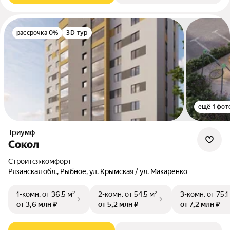
рассрочка 0%
3D-тур
ещё 1 фот
Триумф
Сокол
Строится
•
комфорт
Рязанская обл., Рыбное, ул. Крымская / ул. Макаренко
1-комн.
от 36,5 м²
2-комн.
от 54,5 м²
3-комн.
от 75,1
от 3,6 млн ₽
от 5,2 млн ₽
от 7,2 млн ₽