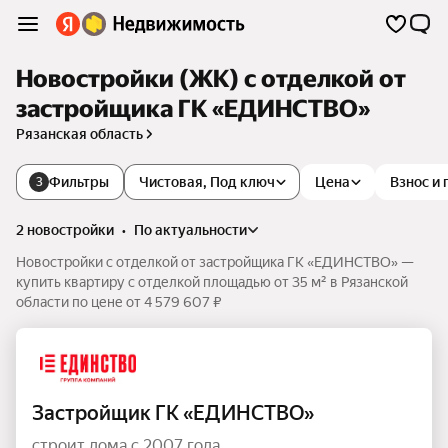
Новостройки (ЖК) с отделкой от
застройщика ГК «ЕДИНСТВО»
Рязанская область
Фильтры
Чистовая, Под ключ
Цена
Взнос и
3
2 новостройки
•
по актуальности
Новостройки с отделкой от застройщика ГК «ЕДИНСТВО» —
купить квартиру с отделкой площадью от 35 м² в Рязанской
области по цене от 4 579 607 ₽
Застройщик ГК «ЕДИНСТВО»
строит дома с 2007 года