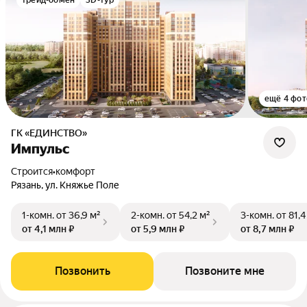
трейд-обмен
3D-тур
ещё 4 фот
ГК «ЕДИНСТВО»
Импульс
Строится
•
комфорт
Рязань, ул. Княжье Поле
1-комн.
от 36,9 м²
2-комн.
от 54,2 м²
3-комн.
от 81,4
от 4,1 млн ₽
от 5,9 млн ₽
от 8,7 млн ₽
Позвонить
Позвоните мне