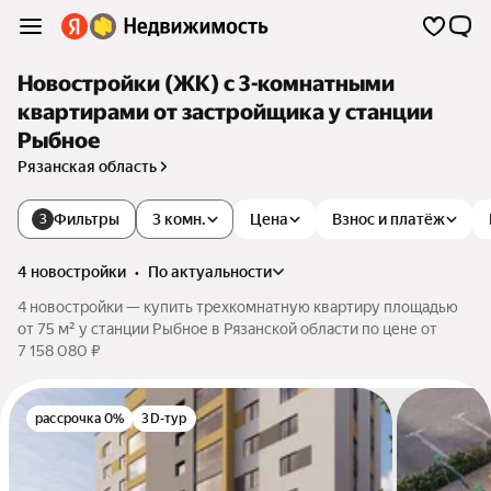
Новостройки (ЖК) с 3-комнатными
квартирами от застройщика у станции
Рыбное
Рязанская область
Фильтры
3 комн.
Цена
Взнос и платёж
3
4 новостройки
•
по актуальности
4 новостройки — купить трехкомнатную квартиру площадью
от 75 м² у станции Рыбное в Рязанской области по цене от
7 158 080 ₽
рассрочка 0%
3D-тур