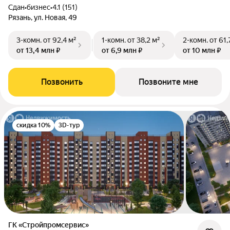
Сдан
•
бизнес
•
4.1 (151)
Рязань, ул. Новая, 49
3-комн.
от 92,4 м²
1-комн.
от 38,2 м²
2-комн.
от 61,
от 13,4 млн ₽
от 6,9 млн ₽
от 10 млн ₽
Позвонить
Позвоните мне
скидка 10%
3D-тур
ГК «Стройпромсервис»