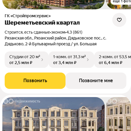
ещё 1 фот
ГК «Стройпромсервис»
Шереметьевский квартал
Строится, есть сданные
•
эконом
•
4.3 (861)
Рязанская обл., Рязанский район, Дядьковское пос., с.
Дядьково, 2-й Бульварный проезд / ул. Большая
Студии
от 20 м²
1-комн.
от 31,3 м²
2-комн.
от 53,5 м
от 2,5 млн ₽
от 3,4 млн ₽
от 6,4 млн ₽
Позвонить
Позвоните мне