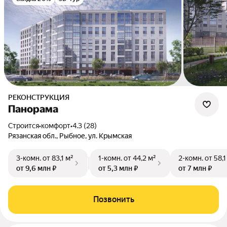
РЕКОНСТРУКЦИЯ
Панорама
Строится
•
комфорт
•
4.3 (28)
Рязанская обл., Рыбное, ул. Крымская
3-комн.
от 83,1 м²
1-комн.
от 44,2 м²
2-комн.
от 58,1
от 9,6 млн ₽
от 5,3 млн ₽
от 7 млн ₽
Позвонить