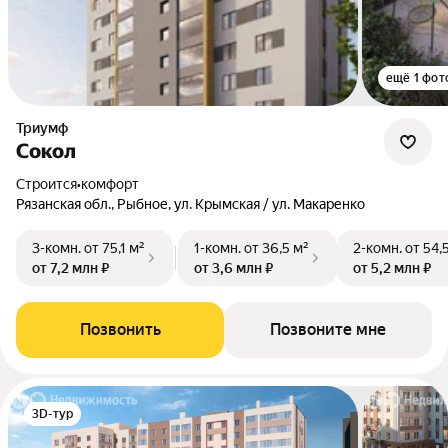
ещё 1 фот
Триумф
Сокол
Строится
•
комфорт
Рязанская обл., Рыбное, ул. Крымская / ул. Макаренко
3-комн.
от 75,1 м²
1-комн.
от 36,5 м²
2-комн.
от 54,
от 7,2 млн ₽
от 3,6 млн ₽
от 5,2 млн ₽
Позвонить
Позвоните мне
3D-тур