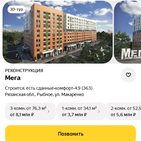
3D-тур
РЕКОНСТРУКЦИЯ
Мега
Строится, есть сданные
•
комфорт
•
4.9 (363)
Рязанская обл., Рыбное, ул. Макаренко
3-комн.
от 76,3 м²
1-комн.
от 34,1 м²
2-комн.
от 52,
от 8,1 млн ₽
от 3,7 млн ₽
от 5,6 млн ₽
Позвонить