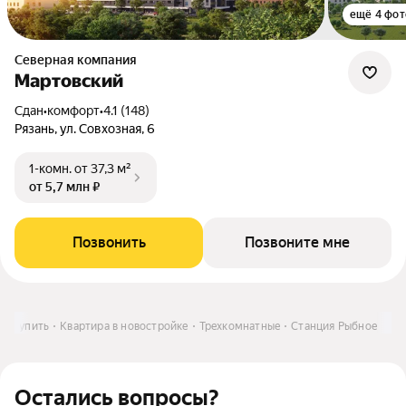
ещё 4 фот
Северная компания
Мартовский
Сдан
•
комфорт
•
4.1 (148)
Рязань, ул. Совхозная, 6
1-комн.
от 37,3 м²
от 5,7 млн ₽
Позвонить
Позвоните мне
и
Купить
Квартира в новостройке
Трехкомнатные
Станция Рыбное
Остались вопросы?