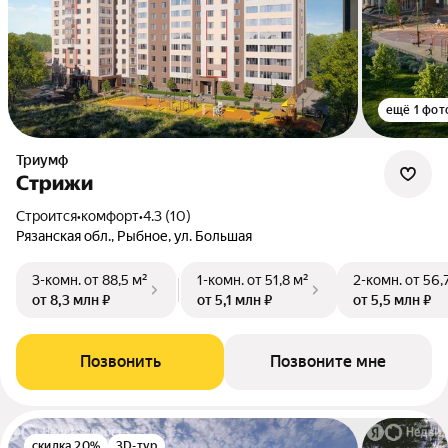
ещё 1 фот
Триумф
Стрижи
Строится
•
комфорт
•
4.3 (10)
Рязанская обл., Рыбное, ул. Большая
3-комн.
от 88,5 м²
1-комн.
от 51,8 м²
2-комн.
от 56,
от 8,3 млн ₽
от 5,1 млн ₽
от 5,5 млн ₽
Позвонить
Позвоните мне
скидка 20%
3D-тур