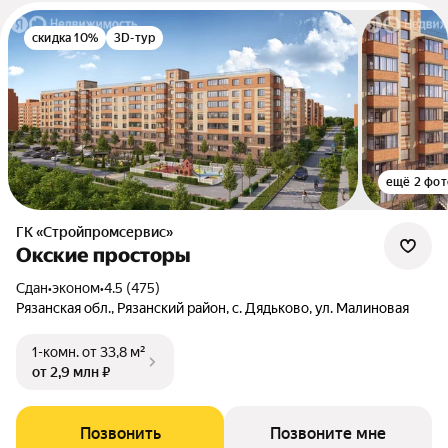
скидка 10%
3D-тур
ещё 2 фот
ГК «Стройпромсервис»
Окские просторы
Сдан
•
эконом
•
4.5 (475)
Рязанская обл., Рязанский район, с. Дядьково, ул. Малиновая
1-комн.
от 33,8 м²
от 2,9 млн ₽
Позвонить
Позвоните мне