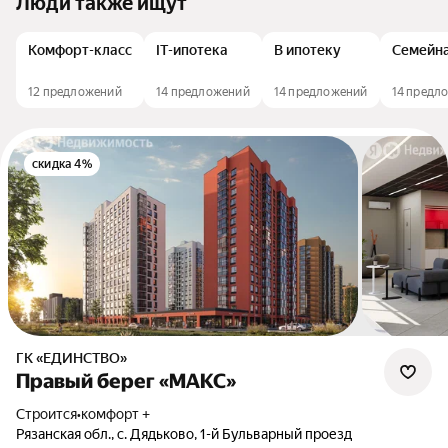
Люди также ищут
Комфорт-класс
IT-ипотека
В ипотеку
Семейна
12 предложений
14 предложений
14 предложений
14 предл
скидка 4%
ГК «ЕДИНСТВО»
Правый берег «МАКС»
Строится
•
комфорт +
Рязанская обл., с. Дядьково, 1-й Бульварный проезд