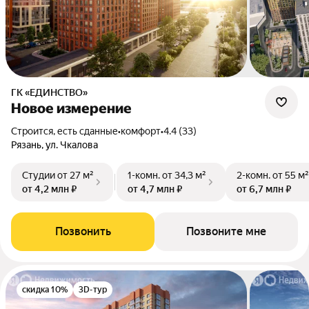
ГК «ЕДИНСТВО»
Новое измерение
Строится, есть сданные
•
комфорт
•
4.4 (33)
Рязань, ул. Чкалова
Студии
от 27 м²
1-комн.
от 34,3 м²
2-комн.
от 55 м²
от 4,2 млн ₽
от 4,7 млн ₽
от 6,7 млн ₽
Позвонить
Позвоните мне
скидка 10%
3D-тур