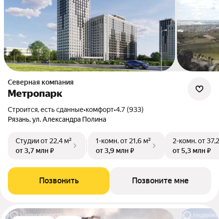
Северная компания
Метропарк
Строится, есть сданные
•
комфорт
•
4.7 (933)
Рязань, ул. Александра Полина
Студии
от 22,4 м²
1-комн.
от 21,6 м²
2-комн.
от 37,
от 3,7 млн ₽
от 3,9 млн ₽
от 5,3 млн ₽
Позвонить
Позвоните мне