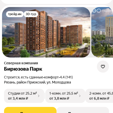
трейд-ин
3D-тур
Северная компания
Бирюзова Парк
Строится, есть сданные
•
комфорт
•
4.4 (141)
Рязань, район Приокский, ул. Молодцова
Студии
от 25,2 м²
1-комн.
от 25,5 м²
2-комн.
от 45,
от 3,4 млн ₽
от 3,8 млн ₽
от 6,8 млн ₽