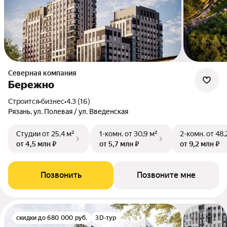
Северная компания
Бережно
Строится
•
бизнес
•
4.3 (16)
Рязань, ул. Полевая / ул. Введенская
Студии
от 25,4 м²
1-комн.
от 30,9 м²
2-комн.
от 48,
от 4,5 млн ₽
от 5,7 млн ₽
от 9,2 млн ₽
Позвонить
Позвоните мне
скидки до 680 000 руб.
3D-тур