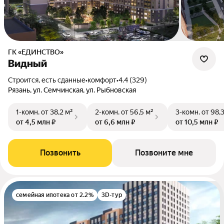
ГК «ЕДИНСТВО»
Видный
Строится, есть сданные
•
комфорт
•
4.4 (329)
Рязань, ул. Семчинская, ул. Рыбновская
1-комн.
от 38,2 м²
2-комн.
от 56,5 м²
3-комн.
от 98,
от 4,5 млн ₽
от 6,6 млн ₽
от 10,5 млн ₽
Позвонить
Позвоните мне
семейная ипотека от 2.2%
3D-тур