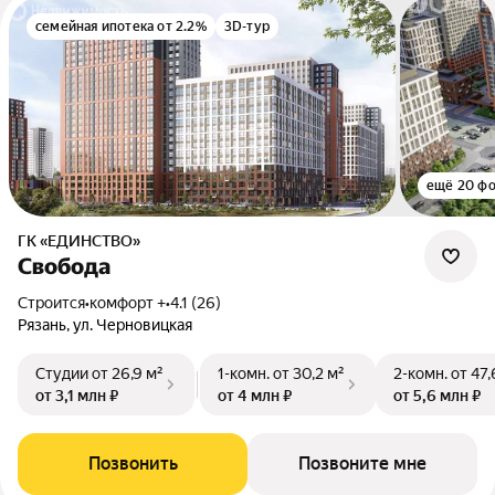
семейная ипотека от 2.2%
3D-тур
ещё 20 ф
ГК «ЕДИНСТВО»
Свобода
Строится
•
комфорт +
•
4.1 (26)
Рязань, ул. Черновицкая
Студии
от 26,9 м²
1-комн.
от 30,2 м²
2-комн.
от 47,
от 3,1 млн ₽
от 4 млн ₽
от 5,6 млн ₽
Позвонить
Позвоните мне