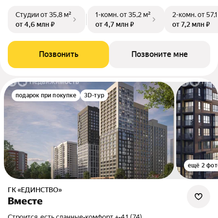
Студии
от 35,8 м²
1-комн.
от 35,2 м²
2-комн.
от 57,1
от 4,6 млн ₽
от 4,7 млн ₽
от 7,2 млн ₽
Позвонить
Позвоните мне
подарок при покупке
3D-тур
ещё 2 фот
ГК «ЕДИНСТВО»
Вместе
Строится, есть сданные
•
комфорт +
•
4.1 (74)