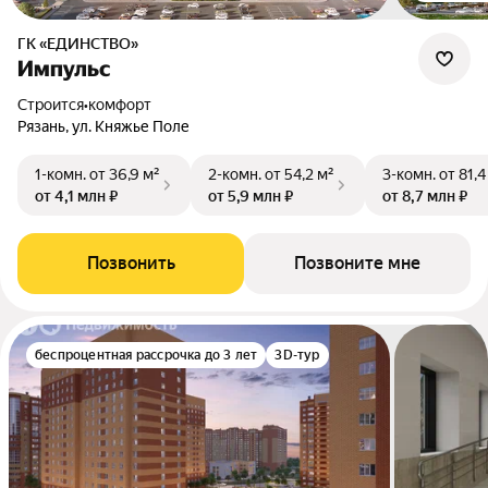
ГК «ЕДИНСТВО»
Импульс
Строится
•
комфорт
Рязань, ул. Княжье Поле
1-комн.
от 36,9 м²
2-комн.
от 54,2 м²
3-комн.
от 81,4
от 4,1 млн ₽
от 5,9 млн ₽
от 8,7 млн ₽
Позвонить
Позвоните мне
беспроцентная рассрочка до 3 лет
3D-тур