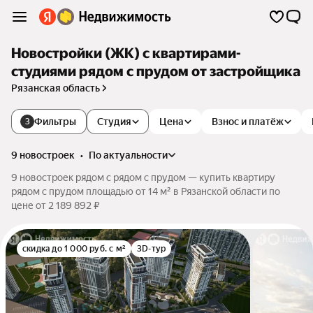
Новостройки (ЖК) с квартирами-
студиями рядом с прудом от застройщика
Рязанская область
Фильтры
Студия
Цена
Взнос и платёж
3
9 новостроек
•
по актуальности
9 новостроек рядом с рядом с прудом — купить квартиру
рядом с прудом площадью от 14 м² в Рязанской области по
цене от 2 189 892 ₽
скидка до 1 000 руб. с м²
3D-тур