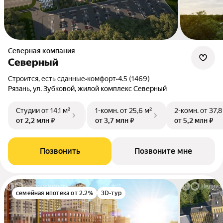
Северная компания
Северный
Строится, есть сданные
•
комфорт
•
4.5 (1469)
Рязань, ул. Зубковой, жилой комплекс Северный
Студии
от 14,1 м²
1-комн.
от 25,6 м²
2-комн.
от 37,8
от 2,2 млн ₽
от 3,7 млн ₽
от 5,2 млн ₽
Позвонить
Позвоните мне
семейная ипотека от 2.2%
3D-тур