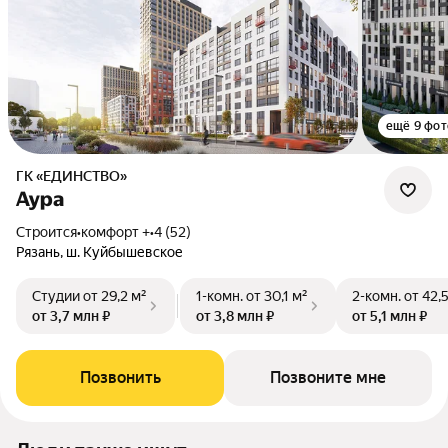
ещё 9 фот
ГК «ЕДИНСТВО»
Аура
Строится
•
комфорт +
•
4 (52)
Рязань, ш. Куйбышевское
Студии
от 29,2 м²
1-комн.
от 30,1 м²
2-комн.
от 42,
от 3,7 млн ₽
от 3,8 млн ₽
от 5,1 млн ₽
Позвонить
Позвоните мне