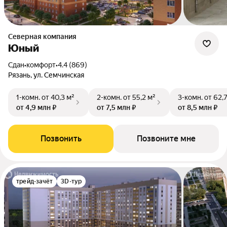
Северная компания
Юный
Сдан
•
комфорт
•
4.4 (869)
Рязань, ул. Семчинская
1-комн.
от 40,3 м²
2-комн.
от 55,2 м²
3-комн.
от 62,
от 4,9 млн ₽
от 7,5 млн ₽
от 8,5 млн ₽
Позвонить
Позвоните мне
трейд-зачёт
3D-тур