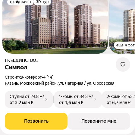
трейд-зачёт
3D-тур
ещё 4 фот
ГК «ЕДИНСТВО»
Символ
Строится
•
комфорт
•
4 (14)
Рязань, Московский район, ул. Лагерная / ул. Орсовская
Студии
от 24,8 м²
1-комн.
от 34,3 м²
2-комн.
от 53,
от 3,2 млн ₽
от 4,6 млн ₽
от 6,7 млн ₽
Позвонить
Позвоните мне