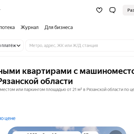
Ра
потека
Журнал
Для бизнеса
и платёж
тными квартирами с машиномест
Рязанской области
естом или паркингом площадью от 21 м² в Рязанской области по ц
по цене