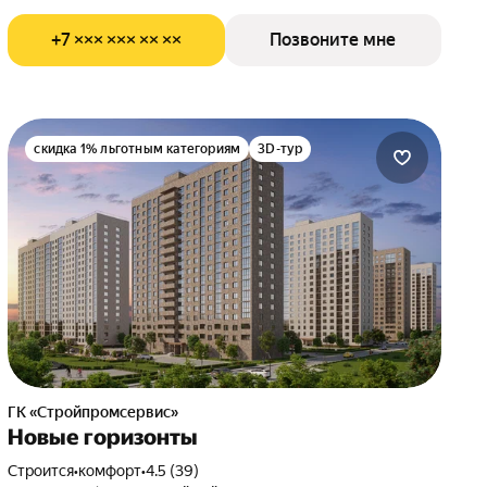
+7 ××× ××× ×× ××
Позвоните мне
скидка 1% льготным категориям
3D-тур
ГК «Стройпромсервис»
Новые горизонты
Строится
•
комфорт
•
4.5 (39)