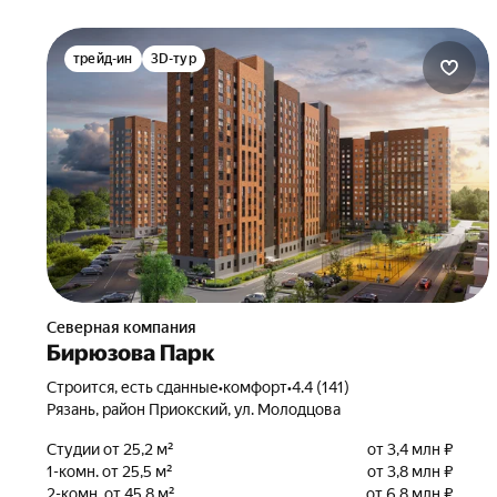
трейд-ин
3D-тур
Северная компания
Бирюзова Парк
Строится, есть сданные
•
комфорт
•
4.4 (141)
Рязань, район Приокский, ул. Молодцова
Студии от 25,2 м²
от 3,4 млн ₽
1-комн. от 25,5 м²
от 3,8 млн ₽
2-комн. от 45,8 м²
от 6,8 млн ₽