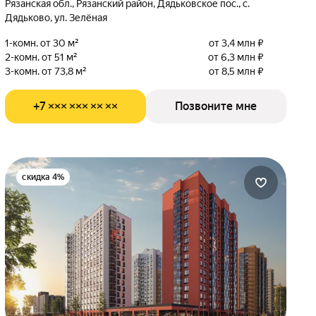
Рязанская обл., Рязанский район, Дядьковское пос., с.
Дядьково, ул. Зелёная
1-комн. от 30 м²
от 3,4 млн ₽
2-комн. от 51 м²
от 6,3 млн ₽
3-комн. от 73,8 м²
от 8,5 млн ₽
+7 ××× ××× ×× ××
Позвоните мне
скидка 4%