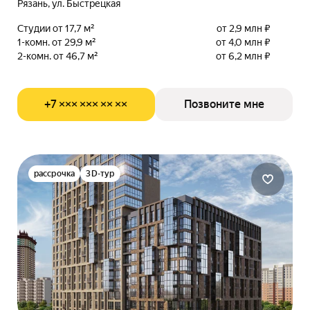
Рязань, ул. Быстрецкая
Студии от 17,7 м²
от 2,9 млн ₽
1-комн. от 29,9 м²
от 4,0 млн ₽
2-комн. от 46,7 м²
от 6,2 млн ₽
+7 ××× ××× ×× ××
Позвоните мне
рассрочка
3D-тур