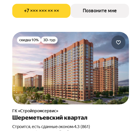
+7 ××× ××× ×× ××
Позвоните мне
скидка 10%
3D-тур
ГК «Стройпромсервис»
Шереметьевский квартал
Строится, есть сданные
•
эконом
•
4.3 (861)