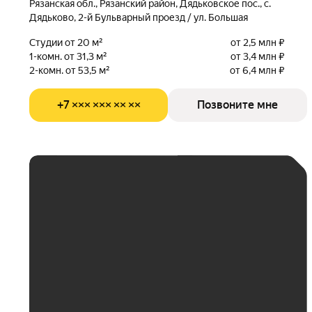
Рязанская обл., Рязанский район, Дядьковское пос., с.
Дядьково, 2-й Бульварный проезд / ул. Большая
Студии от 20 м²
от 2,5 млн ₽
1-комн. от 31,3 м²
от 3,4 млн ₽
2-комн. от 53,5 м²
от 6,4 млн ₽
+7 ××× ××× ×× ××
Позвоните мне
ЕЖЕМЕСЯЧНЫЙ
ПЛАТЁЖ