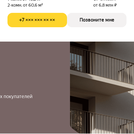
2-комн. от 60,6 м²
от 6,8 млн ₽
+7 ××× ××× ×× ××
Позвоните мне
х покупателей