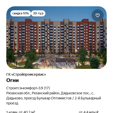
скидка 10%
3D-тур
ГК «Стройпромсервис»
Огни
Строится
•
комфорт
•
3.9 (17)
Рязанская обл., Рязанский район, Дядьковское пос., с.
Дядьково, проезд Бульвар Оптимистов / 2-й Бульварный
проезд
1-комн. от 40,2 м²
от 4,4 млн ₽