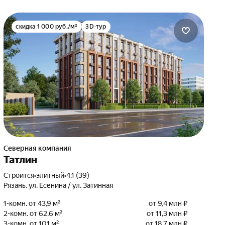
скидка 1 000 руб./м²
3D-тур
Северная компания
Татлин
Строится
•
элитный
•
4.1 (39)
Рязань, ул. Есенина / ул. Затинная
1-комн. от 43,9 м²
от 9,4 млн ₽
2-комн. от 62,6 м²
от 11,3 млн ₽
3-комн. от 101 м²
от 18,7 млн ₽