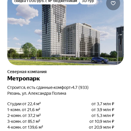
скидка 1 000 руб. с м² бюджетникам
3D-тур
Северная компания
Метропарк
Строится, есть сданные
•
комфорт
•
4.7 (933)
Рязань, ул. Александра Полина
Студии от 22,4 м²
от 3,7 млн ₽
1-комн. от 21,6 м²
от 3,9 млн ₽
2-комн. от 37,2 м²
от 5,3 млн ₽
3-комн. от 85,1 м²
от 10,9 млн ₽
4-комн. от 139,6 м²
от 20,9 млн ₽