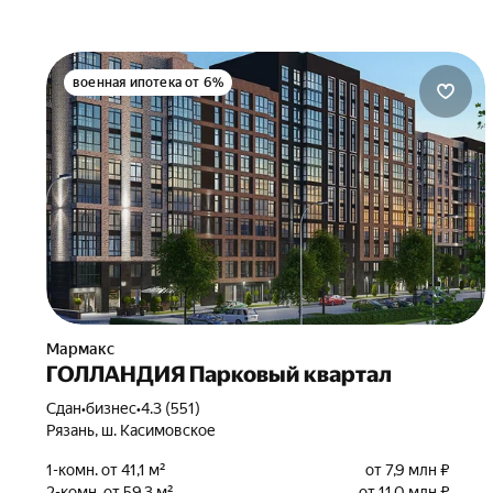
военная ипотека от 6%
Мармакс
ГОЛЛАНДИЯ Парковый квартал
Сдан
•
бизнес
•
4.3 (551)
Рязань, ш. Касимовское
1-комн. от 41,1 м²
от 7,9 млн ₽
2-комн. от 59,3 м²
от 11,0 млн ₽