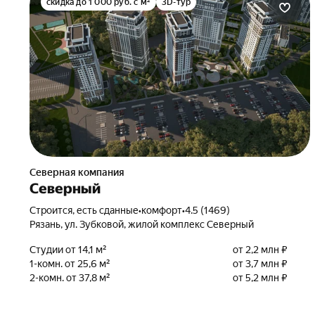
скидка до 1 000 руб. с м²
3D-тур
Северная компания
Северный
Строится, есть сданные
•
комфорт
•
4.5 (1469)
Рязань, ул. Зубковой, жилой комплекс Северный
Студии от 14,1 м²
от 2,2 млн ₽
1-комн. от 25,6 м²
от 3,7 млн ₽
2-комн. от 37,8 м²
от 5,2 млн ₽