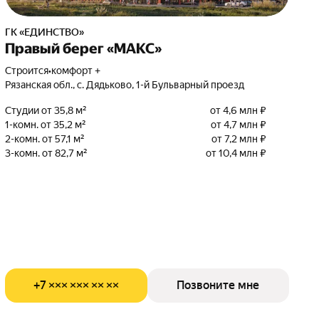
ГК «ЕДИНСТВО»
Правый берег «МАКС»
Строится
•
комфорт +
Рязанская обл., с. Дядьково, 1-й Бульварный проезд
Студии от 35,8 м²
от 4,6 млн ₽
1-комн. от 35,2 м²
от 4,7 млн ₽
2-комн. от 57,1 м²
от 7,2 млн ₽
3-комн. от 82,7 м²
от 10,4 млн ₽
+7 ××× ××× ×× ××
Позвоните мне