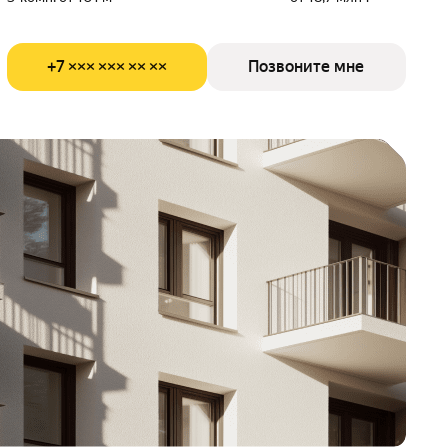
+7 ××× ××× ×× ××
Позвоните мне