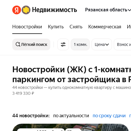
Рязанская область
Новостройки
Купить
Снять
Коммерческая
И
Лёгкий поиск
1 комн.
Цена
Взнос 
Новостройки (ЖК) с 1-комна
паркингом от застройщика в 
44 новостройки — купить однокомнатную квартиру с машином
3 419 330 ₽
44 новостройки:
по актуальности
по сроку сдачи