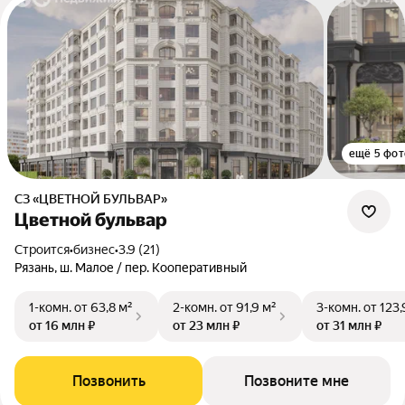
ещё 5 фот
СЗ «ЦВЕТНОЙ БУЛЬВАР»
Цветной бульвар
Строится
•
бизнес
•
3.9 (21)
Рязань, ш. Малое / пер. Кооперативный
1-комн.
от 63,8 м²
2-комн.
от 91,9 м²
3-комн.
от 123,
от 16 млн ₽
от 23 млн ₽
от 31 млн ₽
Позвонить
Позвоните мне