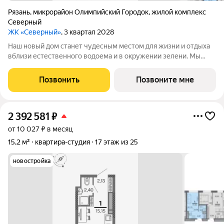
Рязань
,
микрорайон Олимпийский Городок
,
жилой комплекс
Северный
ЖК «Северный»
, 3 квартал 2028
Наш новый дом станет чудесным местом для жизни и отдыха
вблизи естественного водоема и в окружении зелени. Мы
предлагаем разнообразие планировочных решений от
небольших студий, в которых можно начать свою
Позвонить
Позвоните мне
студенческую самостоятельную жизнь до
2 392 581
₽
от 10 027 ₽ в месяц
15,2 м²
квартира-студия
17 этаж из 25
новостройка