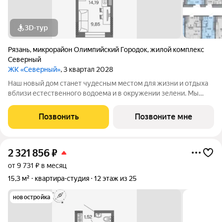
3D-тур
Рязань
,
микрорайон Олимпийский Городок
,
жилой комплекс
Северный
ЖК «Северный»
, 3 квартал 2028
Наш новый дом станет чудесным местом для жизни и отдыха
вблизи естественного водоема и в окружении зелени. Мы
предлагаем разнообразие планировочных решений от
небольших студий, в которых можно начать свою
Позвонить
Позвоните мне
студенческую самостоятельную жизнь до
2 321 856
₽
от 9 731 ₽ в месяц
15,3 м²
квартира-студия
12 этаж из 25
новостройка