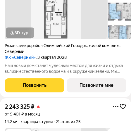
3D-тур
Рязань
,
микрорайон Олимпийский Городок
,
жилой комплекс
Северный
ЖК «Северный»
, 3 квартал 2028
Наш новый дом станет чудесным местом для жизни и отдыха
вблизи естественного водоема и в окружении зелени. Мы
предлагаем разнообразие планировочных решений от
небольших студий, в которых можно начать свою
Позвонить
Позвоните мне
студенческую самостоятельную жизнь до
2 243 325
₽
от 9 401 ₽ в месяц
14,2 м²
квартира-студия
21 этаж из 25