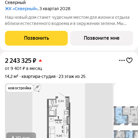
Северный
ЖК «Северный»
, 3 квартал 2028
Наш новый дом станет чудесным местом для жизни и отдыха
вблизи естественного водоема и в окружении зелени. Мы
предлагаем разнообразие планировочных решений от
небольших студий, в которых можно начать свою
Позвонить
Позвоните мне
студенческую самостоятельную жизнь до
2 243 325
₽
от 9 401 ₽ в месяц
14,2 м²
квартира-студия
23 этаж из 25
новостройка