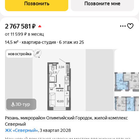
небольших студий, в которых можно начать свою
Позвонить
Позвоните мне
студенческую самостоятельную жизнь до
2 767 581
₽
от 11 599 ₽ в месяц
14,5 м²
квартира-студия
6 этаж из 25
новостройка
3D-тур
Рязань
,
микрорайон Олимпийский Городок
,
жилой комплекс
Северный
ЖК «Северный»
, 3 квартал 2028