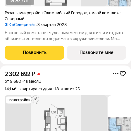
3D-тур
Рязань
,
микрорайон Олимпийский Городок
,
жилой комплекс
Северный
ЖК «Северный»
, 3 квартал 2028
Наш новый дом станет чудесным местом для жизни и отдыха
вблизи естественного водоема и в окружении зелени. Мы
предлагаем разнообразие планировочных решений от
небольших студий, в которых можно начать свою
Позвонить
Позвоните мне
студенческую самостоятельную жизнь до
2 302 692
₽
от 9 650 ₽ в месяц
14,1 м²
квартира-студия
18 этаж из 25
новостройка