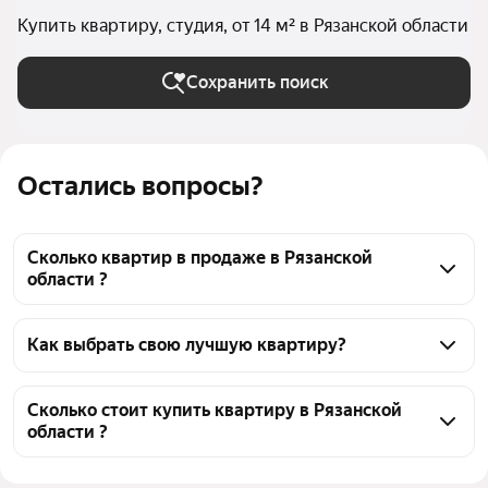
Купить квартиру, студия, от 14 м² в Рязанской области
Сохранить поиск
Остались вопросы?
Сколько квартир в продаже в Рязанской
области ?
На Яндекс Недвижимости в продаже в Рязанской 
области 55 квартир 55 объявлений от 
Как выбрать свою лучшую квартиру?
застройщиков
Чтобы купить квартиру - студию площадью 14 кв.м., 
воспользуйтесь тепловой картой для оценки 
Сколько стоит купить квартиру в Рязанской
области ?
инфраструктуры и транспортной доступности в 
выбранном районе в Рязанской области
Цена за квадратный метр
149 926 — 196 858 ₽