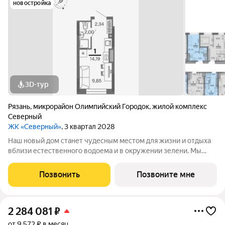
новостройка
3D-тур
Рязань
,
микрорайон Олимпийский Городок
,
жилой комплекс
Северный
ЖК «Северный»
, 3 квартал 2028
Наш новый дом станет чудесным местом для жизни и отдыха
вблизи естественного водоема и в окружении зелени. Мы
предлагаем разнообразие планировочных решений от
небольших студий, в которых можно начать свою
Позвонить
Позвоните мне
студенческую самостоятельную жизнь до
2 284 081
₽
от 9 572 ₽ в месяц