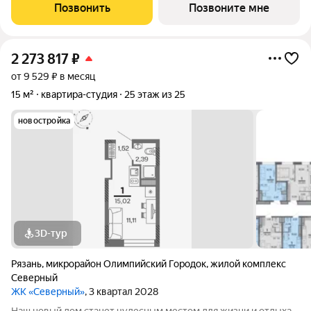
небольших студий, в которых можно начать свою
Позвонить
Позвоните мне
студенческую самостоятельную жизнь до
2 273 817
₽
от 9 529 ₽ в месяц
15 м²
квартира-студия
25 этаж из 25
новостройка
3D-тур
Рязань
,
микрорайон Олимпийский Городок
,
жилой комплекс
Северный
ЖК «Северный»
, 3 квартал 2028