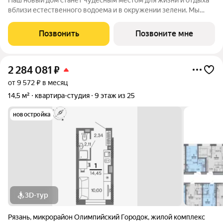
Наш новый дом станет чудесным местом для жизни и отдыха
вблизи естественного водоема и в окружении зелени. Мы
предлагаем разнообразие планировочных решений от
небольших студий, в которых можно начать свою
Позвонить
Позвоните мне
студенческую самостоятельную жизнь до
2 284 081
₽
от 9 572 ₽ в месяц
14,5 м²
квартира-студия
9 этаж из 25
новостройка
3D-тур
Рязань
,
микрорайон Олимпийский Городок
,
жилой комплекс