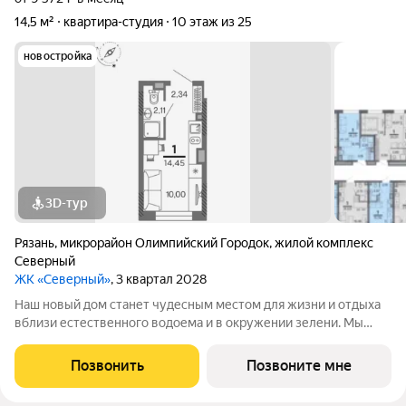
14,5 м²
квартира-студия
10 этаж из 25
новостройка
3D-тур
Рязань
,
микрорайон Олимпийский Городок
,
жилой комплекс
Северный
ЖК «Северный»
, 3 квартал 2028
Наш новый дом станет чудесным местом для жизни и отдыха
вблизи естественного водоема и в окружении зелени. Мы
предлагаем разнообразие планировочных решений от
небольших студий, в которых можно начать свою
Позвонить
Позвоните мне
студенческую самостоятельную жизнь до