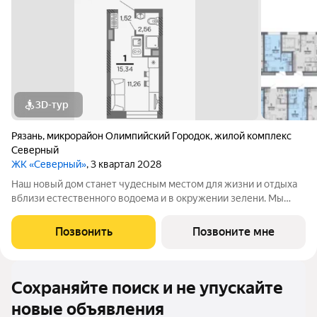
3D-тур
Рязань
,
микрорайон Олимпийский Городок
,
жилой комплекс
Северный
ЖК «Северный»
, 3 квартал 2028
Наш новый дом станет чудесным местом для жизни и отдыха
вблизи естественного водоема и в окружении зелени. Мы
предлагаем разнообразие планировочных решений от
небольших студий, в которых можно начать свою
Позвонить
Позвоните мне
студенческую самостоятельную жизнь до
Сохраняйте поиск и не упускайте
новые объявления