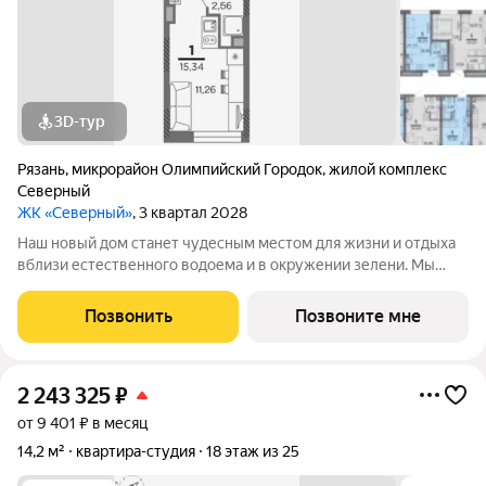
3D-тур
Рязань
,
микрорайон Олимпийский Городок
,
жилой комплекс
Северный
ЖК «Северный»
, 3 квартал 2028
Наш новый дом станет чудесным местом для жизни и отдыха
вблизи естественного водоема и в окружении зелени. Мы
предлагаем разнообразие планировочных решений от
небольших студий, в которых можно начать свою
Позвонить
Позвоните мне
студенческую самостоятельную жизнь до
2 243 325
₽
от 9 401 ₽ в месяц
14,2 м²
квартира-студия
18 этаж из 25