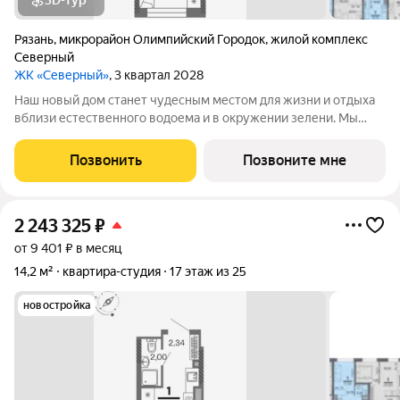
3D-тур
Рязань
,
микрорайон Олимпийский Городок
,
жилой комплекс
Северный
ЖК «Северный»
, 3 квартал 2028
Наш новый дом станет чудесным местом для жизни и отдыха
вблизи естественного водоема и в окружении зелени. Мы
предлагаем разнообразие планировочных решений от
небольших студий, в которых можно начать свою
Позвонить
Позвоните мне
студенческую самостоятельную жизнь до
2 243 325
₽
от 9 401 ₽ в месяц
14,2 м²
квартира-студия
17 этаж из 25
новостройка