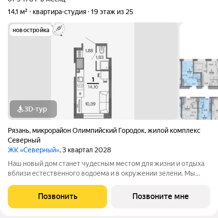
14,1 м²
квартира-студия
19 этаж из 25
новостройка
3D-тур
Рязань
,
микрорайон Олимпийский Городок
,
жилой комплекс
Северный
ЖК «Северный»
, 3 квартал 2028
Наш новый дом станет чудесным местом для жизни и отдыха
вблизи естественного водоема и в окружении зелени. Мы
предлагаем разнообразие планировочных решений от
небольших студий, в которых можно начать свою
Позвонить
Позвоните мне
студенческую самостоятельную жизнь до