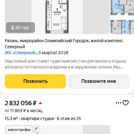
3D-тур
Рязань
,
микрорайон Олимпийский Городок
,
жилой комплекс
Северный
ЖК «Северный»
, 3 квартал 2028
Наш новый дом станет чудесным местом для жизни и отдыха
вблизи естественного водоема и в окружении зелени. Мы
предлагаем разнообразие планировочных решений от
небольших студий, в которых можно начать свою
Позвонить
Позвоните мне
студенческую самостоятельную жизнь до
2 832 056
₽
от 11 869 ₽ в месяц
15,3 м²
квартира-студия
6 этаж из 25
новостройка