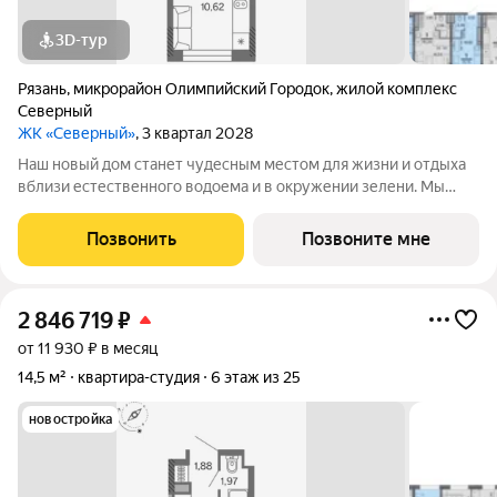
3D-тур
Рязань
,
микрорайон Олимпийский Городок
,
жилой комплекс
Северный
ЖК «Северный»
, 3 квартал 2028
Наш новый дом станет чудесным местом для жизни и отдыха
вблизи естественного водоема и в окружении зелени. Мы
предлагаем разнообразие планировочных решений от
небольших студий, в которых можно начать свою
Позвонить
Позвоните мне
студенческую самостоятельную жизнь до
2 846 719
₽
от 11 930 ₽ в месяц
14,5 м²
квартира-студия
6 этаж из 25
новостройка