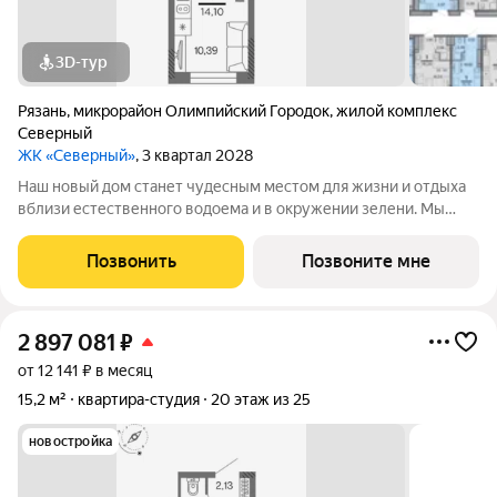
3D-тур
Рязань
,
микрорайон Олимпийский Городок
,
жилой комплекс
Северный
ЖК «Северный»
, 3 квартал 2028
Наш новый дом станет чудесным местом для жизни и отдыха
вблизи естественного водоема и в окружении зелени. Мы
предлагаем разнообразие планировочных решений от
небольших студий, в которых можно начать свою
Позвонить
Позвоните мне
студенческую самостоятельную жизнь до
2 897 081
₽
от 12 141 ₽ в месяц
15,2 м²
квартира-студия
20 этаж из 25
новостройка