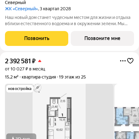
Северный
ЖК «Северный»
, 3 квартал 2028
Наш новый дом станет чудесным местом для жизни и отдыха
вблизи естественного водоема и в окружении зелени. Мы
предлагаем разнообразие планировочных решений от
небольших студий, в которых можно начать свою
Позвонить
Позвоните мне
студенческую самостоятельную жизнь до
2 392 581
₽
от 10 027 ₽ в месяц
15,2 м²
квартира-студия
19 этаж из 25
новостройка