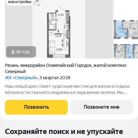
новостройка
3D-тур
Рязань
,
микрорайон Олимпийский Городок
,
жилой комплекс
Северный
ЖК «Северный»
, 3 квартал 2028
Наш новый дом станет чудесным местом для жизни и отдыха
вблизи естественного водоема и в окружении зелени. Мы
предлагаем разнообразие планировочных решений от
небольших студий, в которых можно начать свою
Позвонить
Позвоните мне
студенческую самостоятельную жизнь до
Сохраняйте поиск и не упускайте