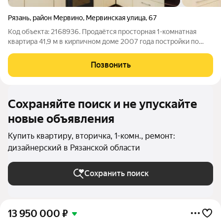
Рязань
,
район Мервино
,
Мервинская улица
,
67
Код объекта: 2168936. Продаётся просторная 1-комнатная
квартира 41,9 м в кирпичном доме 2007 года постройки по
адресу: ул. Мервинская, д. 67. 8 этаж из 10, окна выходят в
тихий благоустроенный двор, без шума дороги и пыли.
Позвонить
Квартира полностью готова к
Сохраняйте поиск и не упускайте
новые объявления
Купить квартиру, вторичка, 1-комн., ремонт:
дизайнерский в Рязанской области
Сохранить поиск
13 950 000
₽