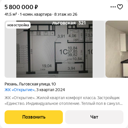
5 800 000
₽
41,5 м²
1-комн. квартира
8 этаж из 26
новостройка
Рязань
,
Льговская улица
,
10
ЖК «Открытие»
, 3 квартал 2024
ЖК «Открытие». Жилой квартал комфорт класса. Застройщик
«Единство. Индивидуальное отопление. Теплый пол в санузле
и коридоре. Современный и качественный ремонт. Пол
керамгранит и ламинат. Натяжные потолки. Кухонный
Позвонить
Чат
гарнитур, встроенная техника.