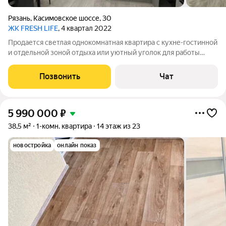
Рязань
,
Касимовское шоссе
,
30
ЖК FRESH LIFE
, 4 квартал 2022
Продается светлая однокомнатная квартира с кухне-гостинной
и отдельной зоной отдыха или уютный уголок для работы
(лоджия). Застройщик Зеленый сад. ЖК Fresh Life. Жилой
комплекс с закрытой территорией, зоной отдыха, спортивной
Позвонить
Чат
площадкой и площадкой
5 990 000
₽
38,5 м²
1-комн. квартира
14 этаж из 23
новостройка
онлайн показ