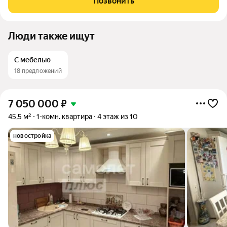
Позвонить
техникой - С
Люди также ищут
С мебелью
18 предложений
7 050 000
₽
45,5 м²
1-комн. квартира
4 этаж из 10
новостройка