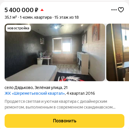
5 400 000
₽
35,1 м²
1-комн. квартира
15 этаж из 18
новостройка
село Дядьково
,
Зелёная улица
,
21
ЖК «Шереметьевский квартал»
, 4 квартал 2016
Продается светлая и уютная квартира с дизайнерским
ремонтом, выполненным в современном скандинавском
стиле. Интерьер продуман до мелочей: светлые оттенки,
качественные материалы, функциональная планировка и
Позвонить
атмосфера уюта, в которую хочется