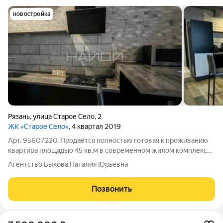
новостройка
Рязань
,
улица Старое Село
,
2
ЖК «Старое Село»
, 4 квартал 2019
Арт. 95607220. Продаётся полностью готовая к проживанию
квартира площадью 45 кв.м в современном жилом комплексе
класса «комфорт». В квартире выполнен ремонт с
Агентство Быкова Наталия Юрьевна
использованием качественных отделочных материалов.
Идеальный вариант для тех, кто ценит
Позвонить