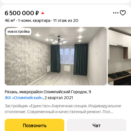
6 500 000
₽
46 м²
1-комн. квартира
11 этаж из 20
новостройка
Рязань
,
микрорайон Олимпийский Городок
,
9
ЖК «Олимпийский»
, 2 квартал 2021
Застройщик «Единство».Кирпичная секция. Индивидуальное
отопление. Современный и качественный ремонт. Пол
керамгранит и ламинат. Натяжные потолки. Кухонный
гарнитур, встроенная техника. Обеденная зона в кухне-
Позвонить
Чат
гостиной. Диван. Установлен кондиционер.