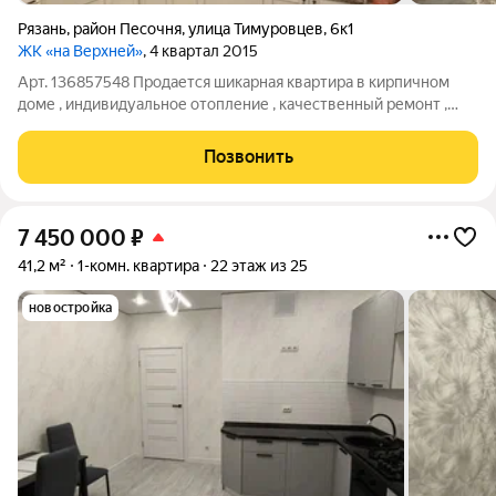
Рязань
,
район Песочня
,
улица Тимуровцев
,
6к1
ЖК «на Верхней»
, 4 квартал 2015
Арт. 136857548 Продается шикарная квартира в кирпичном
доме , индивидуальное отопление , качественный ремонт ,
дорогая плитка и обои , окна ПВХ, гардеробная комната,
прекрасный полукруглый балкон для уютных вечеров ,
Позвонить
кухонный гарнитур. Квартира
7 450 000
₽
41,2 м²
1-комн. квартира
22 этаж из 25
новостройка