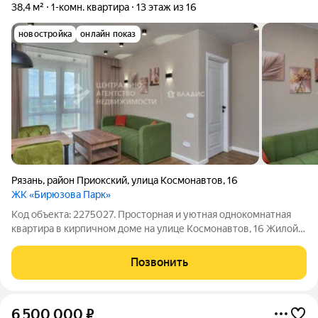
38,4 м²
1-комн. квартира
13 этаж из 16
новостройка
онлайн показ
Рязань
,
район Приокский
,
улица Космонавтов
,
16
ЖК «Бирюзова Парк»
Код объекта: 2275027. Просторная и уютная однокомнатная
квартира в кирпичном доме на улице Космонавтов, 16 Жилой
комплекс Бирюзова Парк Дизайнерский ремонт, мебель,
техника. Квартира расположена на 13 этаже 16-этажного дома,
Позвонить
построенного в 2025 году.
6 500 000
₽