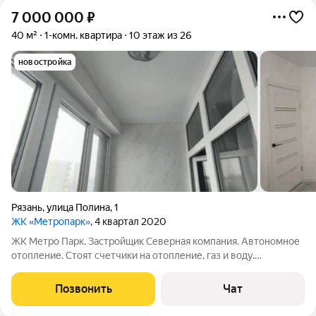
7 000 000
₽
40 м²
1-комн. квартира
10 этаж из 26
новостройка
Рязань
,
улица Полина
,
1
ЖК «Метропарк»
, 4 квартал 2020
ЖК Метро Парк. Застройщик Северная компания. Автономное
отопление. Стоят счетчики на отопление, газ и воду.
Современный и качественный ремонт. Пол керамгранит и
ламинат. Натяжные потолки. Кухонный гарнитур, остров будет
Позвонить
Чат
доукомплектован, встроенная