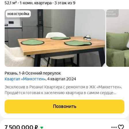
52,1 м²
1-комн. квартира
3 этаж из 9
новостройка
Рязань
,
1-й Осенний переулок
Квартал «Манхэттен»
, 4 квартал 2024
Эксклюзив в Рязани! Квартира с ремонтом в ЖК «Манхеттен».
Продаётся готовая к заселению квартира в самом сердце
Рязани. Это единственный лот с ремонтом в жилом комплексе,
аналогов которому нет. Ключевые преимущества:Статус и
Позвонить
локация: ЖК «Манхеттен»
7 500 000
₽