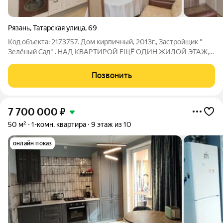
Рязань
,
Татарская улица
,
69
Код объекта: 2173757. Дом кирпичный, 2013г., Застройщик "
Зелёный Сад" . НАД КВАРТИРОЙ ЕЩЁ ОДИН ЖИЛОЙ ЭТАЖ, и
дальше еще технический. Площадь 51,1 метр по ЕГРН+ лоджия
3, 7 кв.м.( с окном ПВХ и обшита деревом). Кухня 11м., Комната
Позвонить
20м., Санузел
7 700 000
₽
50 м²
1-комн. квартира
9 этаж из 10
онлайн показ