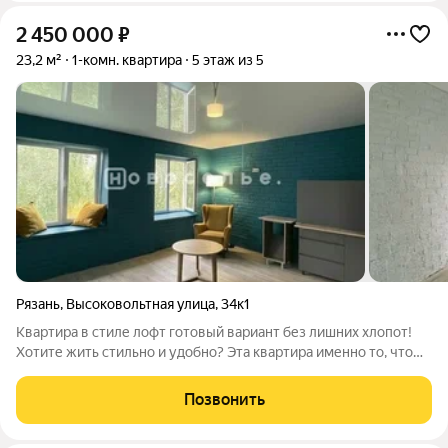
2 450 000
₽
23,2 м²
1-комн. квартира
5 этаж из 5
Рязань
,
Высоковольтная улица
,
34к1
Квартира в стиле лофт готовый вариант без лишних хлопот!
Хотите жить стильно и удобно? Эта квартира именно то, что
нужно. Лофт-эстетика плюс свежий ремонт: проводка в стиле
ретро, глянцевый натяжной потолок, прочный ламинат всё
Позвонить
продумано до