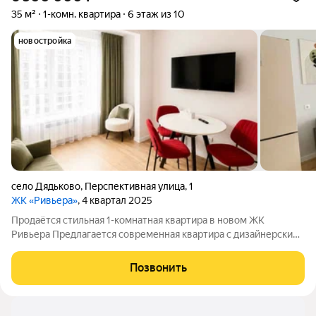
35 м²
1-комн. квартира
6 этаж из 10
новостройка
село Дядьково
,
Перспективная улица
,
1
ЖК «Ривьера»
, 4 квартал 2025
Продаётся стильная 1-комнатная квартира в новом ЖК
Ривьера Предлагается современная квартира с дизайнерским
ремонтом в новом жилом комплексе. Полностью
укомплектована мебелью и техникой, готова к комфортному
Позвонить
проживанию с первого дня. Планировка и