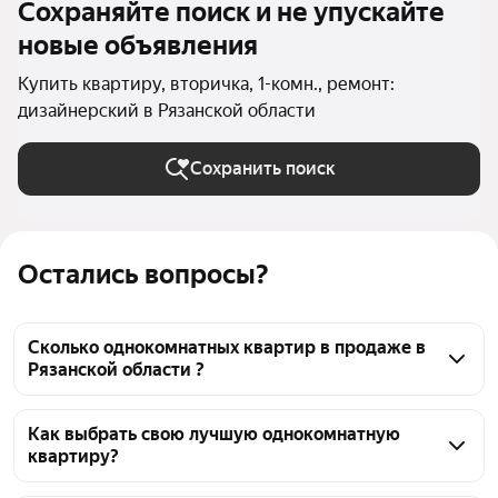
Сохраняйте поиск и не упускайте
новые объявления
Купить квартиру, вторичка, 1-комн., ремонт:
дизайнерский в Рязанской области
Сохранить поиск
Остались вопросы?
Сколько однокомнатных квартир в продаже в
Рязанской области ?
На Яндекс Недвижимости в продаже в Рязанской 
области 25 однокомнатных квартир, из них 2 
Как выбрать свою лучшую однокомнатную
квартиру?
объявления от собственников, 23 объявления от 
агентств
Чтобы купить 1-комнатную квартиру с 