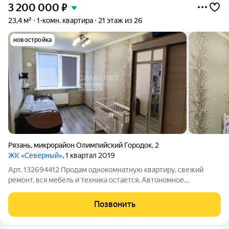
3 200 000
₽
23,4 м²
1-комн. квартира
21 этаж из 26
новостройка
Рязань
,
микрорайон Олимпийский Городок
,
2
ЖК «Северный»
, 1 квартал 2019
Арт. 132694412 Продам однокомнатную квартиру, свежий
ремонт, вся мебель и техника остается. Автономное
отопление,развитый район ,во дворе современная детская
площадка,новый детский сад,новая школа,детский
Позвонить
развивающий центр Любознайка. Магазины,пункты