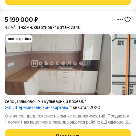
8к1; 16/21 этаж монолитнокирпичного
5 199 000
₽
42 м²
1-комн. квартира
18 этаж из 18
новостройка
село Дядьково
,
2-й Бульварный проезд
,
1
ЖК «Шереметьевский квартал»
, 1 квартал 2020
Отличное предложение на рынке недвижимости!!! Продается
1-комнатная квартира в развивающемся районе с.Дядьково, 2-
й Бульварный проезд дом 1. Площадь 42 м2. - Квартира с
современным качественным ремонтом - С мебелью и бытовой