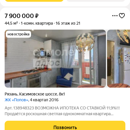
7 900 000
₽
44,5 м²
1-комн. квартира
16 этаж из 21
новостройка
Рязань
,
Касимовское шоссе
,
8к1
ЖК «Попов»
, 4 квартал 2016
Арт. 138948323 ВОЗМОЖНА ИПОТЕКА СО СТАВКОЙ 11,9%!!!
Продаётся роскошная светлая однокомнатная квартира
эргономичной планировки с индивидуальным отоплением.
Расположена в центре города по адресу: Касимовское шоссе,
Позвонить