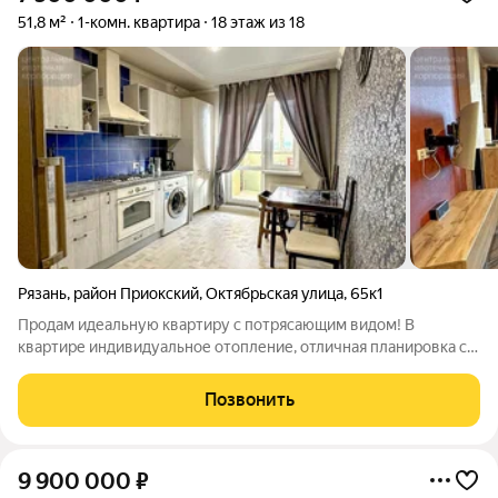
51,8 м²
1-комн. квартира
18 этаж из 18
Рязань
,
район Приокский
,
Октябрьская улица
,
65к1
Продам идеальную квартиру с потрясающим видом! В
квартире индивидуальное отопление, отличная планировка с
большой комнатой 18,12 м - и просторной кухней-гостиной 14,3
м, функциональной гардеробной и большим с/у В квартире все
Позвонить
в отличном состоянии.
9 900 000
₽