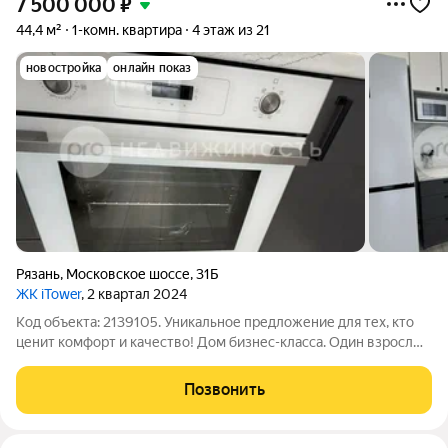
7 500 000
₽
44,4 м²
1-комн. квартира
4 этаж из 21
новостройка
онлайн показ
Рязань
,
Московское шоссе
,
31Б
ЖК iTower
, 2 квартал 2024
Код объекта: 2139105. Уникальное предложение для тех, кто
ценит комфорт и качество! Дом бизнес-класса. Один взрослый
собственник, полная стоимость в договоре. Продаётся 1-
комнатная квартира площадью 44,4 кв. м в современном
Позвонить
кирпично-монолитном доме