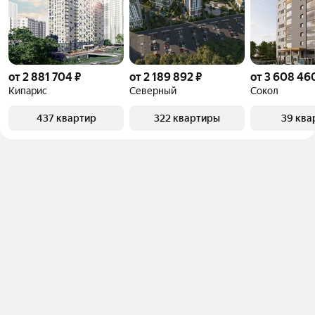
от 2 881 704 ₽
от 2 189 892 ₽
от 3 608 46
Кипарис
Северный
Сокол
437 квартир
322 квартиры
39 ква