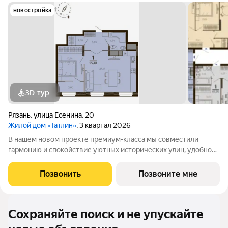
новостройка
3D-тур
Рязань
,
улица Есенина
,
20
Жилой дом «Татлин»
, 3 квартал 2026
В нашем новом проекте премиум-класса мы совместили
гармонию и спокойствие уютных исторических улиц, удобное
расположение, открывающее все преимущества близости
центра города. ЛОКАЦИЯ «Татлин» соседствует с
Позвонить
Позвоните мне
уникальными памятниками архитектуры
Сохраняйте поиск и не упускайте