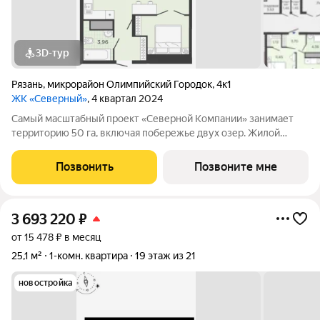
3D-тур
Рязань
,
микрорайон Олимпийский Городок
,
4к1
ЖК «Северный»
, 4 квартал 2024
Самый масштабный проект «Северной Компании» занимает
территорию 50 га, включая побережье двух озер. Жилой
комплекс «Северный» расположен в районе Ледового дворца
рядом с Академией тенниса, и представляет собой городской
Позвонить
Позвоните мне
квартал. Инновационный подход
3 693 220
₽
от 15 478 ₽ в месяц
25,1 м²
1-комн. квартира
19 этаж из 21
новостройка