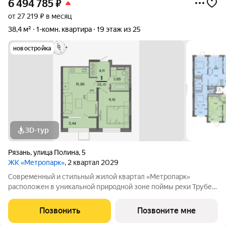
6 494 785
₽
от 27 219 ₽ в месяц
38,4 м²
1-комн. квартира
19 этаж из 25
новостройка
3D-тур
Рязань
,
улица Полина
,
5
ЖК «Метропарк»
, 2 квартал 2029
Современный и стильный жилой квартал «Метропарк»
расположен в уникальной природной зоне поймы реки Трубеж
в Московском районе города Рязани. Он занимает площадь
40га. Преимуществами ЖК «Метропарк» являются
Позвонить
Позвоните мне
собственный парк 20га, набережная, развитая