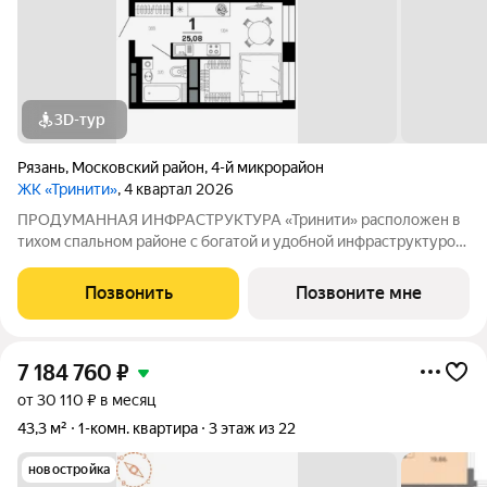
3D-тур
Рязань
,
Московский район
,
4-й микрорайон
ЖК «Тринити»
, 4 квартал 2026
ПРОДУМАННАЯ ИНФРАСТРУКТУРА «Тринити» расположен в
тихом спальном районе с богатой и удобной инфраструктурой
рядом с Комсомольским парком. В шаговой доступности
автобусные остановки, детские сады и школы. В пределах 10-
Позвонить
Позвоните мне
минутной поездки располагаются
7 184 760
₽
от 30 110 ₽ в месяц
43,3 м²
1-комн. квартира
3 этаж из 22
новостройка