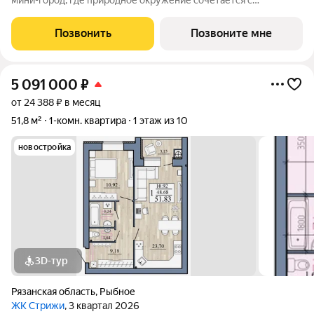
мини-город, где природное окружение сочетается с
привычными городскими сервисами. Комплекс спроектирован
таким образом, чтобы подарить будущим резидентам тишину
Позвонить
Позвоните мне
и спокойный ритм жизни за
5 091 000
₽
от 24 388 ₽ в месяц
51,8 м²
1-комн. квартира
1 этаж из 10
новостройка
3D-тур
Рязанская область
,
Рыбное
ЖК Стрижи
, 3 квартал 2026