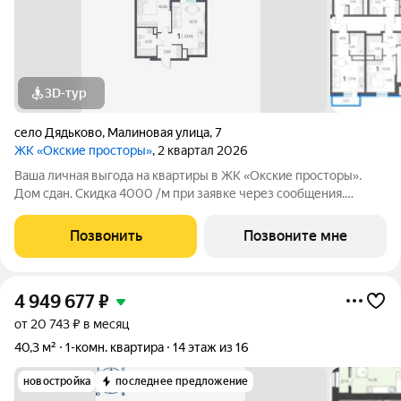
3D-тур
село Дядьково
,
Малиновая улица
,
7
ЖК «Окские просторы»
, 2 квартал 2026
Ваша личная выгода на квартиры в ЖК «Окские просторы».
Дом сдан. Скидка 4000 /м при заявке через сообщения.
Специальные условия на покупку: Семейная ипотека от 3,5%
на весь срок и льготная ипотека под 9,9% для всех.
Позвонить
Позвоните мне
Мгновенный выкуп вашей квартиры
4 949 677
₽
от 20 743 ₽ в месяц
40,3 м²
1-комн. квартира
14 этаж из 16
новостройка
последнее предложение