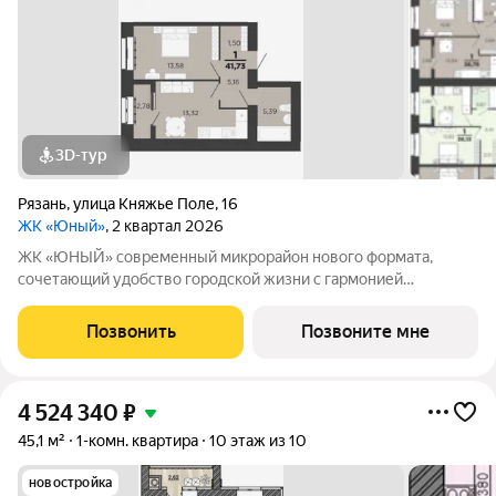
3D-тур
Рязань
,
улица Княжье Поле
,
16
ЖК «Юный»
, 2 квартал 2026
ЖК «ЮНЫЙ» современный микрорайон нового формата,
сочетающий удобство городской жизни с гармонией
загородной. Территория комплекса включает многоэтажные
дома, детский сад, просторный внутренний двор с зелеными
Позвонить
Позвоните мне
насаждениями, спортивными площадками,
4 524 340
₽
45,1 м²
1-комн. квартира
10 этаж из 10
новостройка