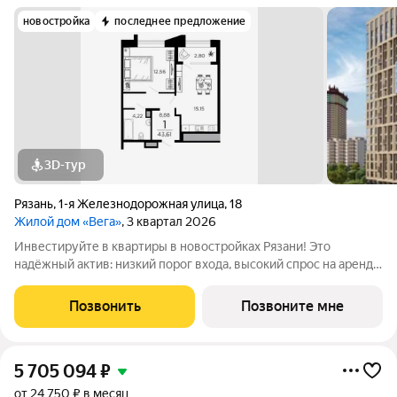
новостройка
последнее предложение
3D-тур
Рязань
,
1-я Железнодорожная улица
,
18
Жилой дом «Вега»
, 3 квартал 2026
Инвестируйте в квартиры в новостройках Рязани! Это
надёжный актив: низкий порог входа, высокий спрос на аренду
и перепродажу, выгодное расположение рядом с Москвой.
Жилой дом «Вега» это сочетание всех необходимых деталей.
Позвонить
Позвоните мне
Пространство с
5 705 094
₽
от 24 750 ₽ в месяц