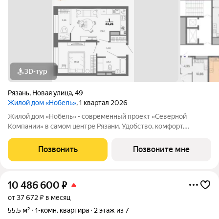
3D-тур
Рязань
,
Новая улица
,
49
Жилой дом «Нобель»
, 1 квартал 2026
Жилой дом «Нобель» - современный проект «Северной
Компании» в самом центре Рязани. Удобство, комфорт,
качество, стиль это всё о нём. Центр место, где всё
происходит, и ты можешь быть всегда и везде. Всё кипит и
Позвонить
Позвоните мне
движется. Место где ты можешь всё,
10 486 600
₽
от 37 672 ₽ в месяц
55,5 м²
1-комн. квартира
2 этаж из 7