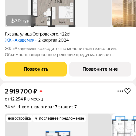
3D-тур
Рязань
,
улица Островского
,
122к1
ЖК «Академик»
, 2 квартал 2024
ЖК «Академик» возводится по монолитной технологии.
Объемно-планировочное решение предусматривает
размещение секций переменной этажности замкнутым
периметром, перетекающих друг в друга в архитектурном
Позвонить
Позвоните мне
ансамбле. Используемый в отделке фасадов
2 919 700
₽
от 12 254 ₽ в месяц
34 м²
1-комн. квартира
7 этаж из 7
новостройка
последнее предложение