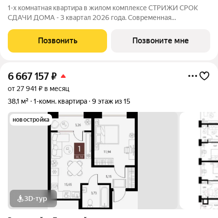
1-х комнатная квартира в жилом комплексе СТРИЖИ СРОК
СДАЧИ ДОМА - 3 квартал 2026 года. Современная
однокомнатная квартира европланировки площадью 51,83
кв.м, идеально подходящую для комфортной жизни. Квартира
Позвонить
Позвоните мне
включает в себя вместительную
6 667 157
₽
от 27 941 ₽ в месяц
38,1 м²
1-комн. квартира
9 этаж из 15
новостройка
3D-тур