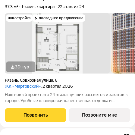
37,3 м²
1-комн. квартира
22 этаж из 24
новостройка
последнее предложение
3D-тур
Рязань
,
Совхозная улица
,
6
ЖК «Мартовский»
, 2 квартал 2026
Наш новый проект это 24 этажа лучших рассветов и закатов в
городе. Удобные планировки, качественная отделка и
комфортное расположение в микрорайоне с развитой
инфраструктурой. Здесь можно найти огромное количество
Позвонить
Позвоните мне
вариантов для выбора квартиры