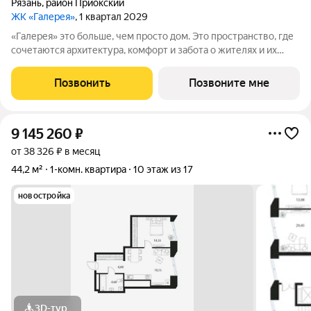
Рязань
,
район Приокский
ЖК «Галерея»
, 1 квартал 2029
«Галерея» это больше, чем просто дом. Это пространство, где
сочетаются архитектура, комфорт и забота о жителях и их
потребностях. Проект, созданный для людей, живущих в
современном ритме жизни. Дом, в котором каждый элемент
Позвонить
Позвоните мне
функционален и наполнен
9 145 260
₽
от 38 326 ₽ в месяц
44,2 м²
1-комн. квартира
10 этаж из 17
новостройка
3D-тур