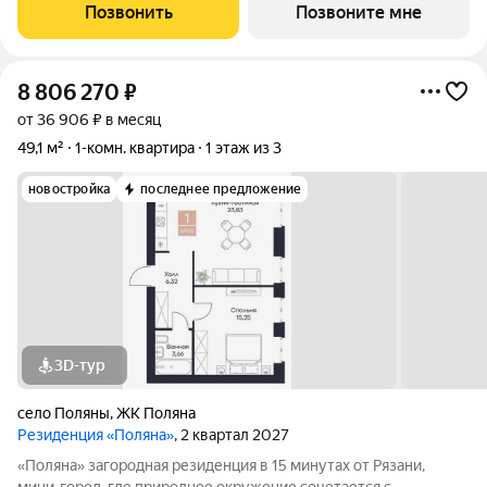
просторная, но одновременно камерная атмосфера. Здесь
Позвонить
Позвоните мне
«Мармакс» задает
8 806 270
₽
от 36 906 ₽ в месяц
49,1 м²
1-комн. квартира
1 этаж из 3
новостройка
последнее предложение
3D-тур
село Поляны
,
ЖК Поляна
Резиденция «Поляна»
, 2 квартал 2027
«Поляна» загородная резиденция в 15 минутах от Рязани,