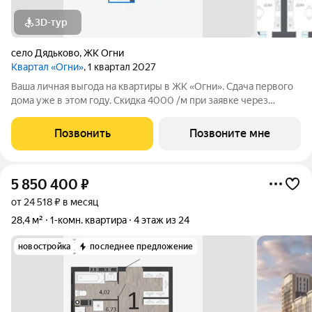
3D-тур
село Дядьково
,
ЖК Огни
Квартал «Огни»
, 1 квартал 2027
Ваша личная выгода на квартиры в ЖК «Огни». Сдача первого
дома уже в этом году. Скидка 4000 /м при заявке через
сообщения. Специальные условия на покупку: Семейная
ипотека от 3,5% на весь срок и льготная ипотека под 9,9% для
Позвонить
Позвоните мне
всех. Мгновенный выкуп
5 850 400
₽
от 24 518 ₽ в месяц
28,4 м²
1-комн. квартира
4 этаж из 24
новостройка
последнее предложение