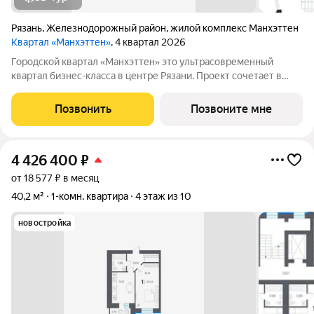
Рязань
,
Железнодорожный район
,
жилой комплекс Манхэттен
Квартал «Манхэттен»
, 4 квартал 2026
Городской квартал «Манхэттен» это ультрасовременный
квартал бизнес-класса в центре Рязани. Проект сочетает в
себе кардинально новые для города архитектурные решения и
интегрированный дизайн среды. Авторские планировки
Позвонить
Позвоните мне
максимально продуманы, а
4 426 400
₽
от 18 577 ₽ в месяц
40,2 м²
1-комн. квартира
4 этаж из 10
новостройка