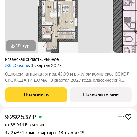
3D-тур
Рязанская область
,
Рыбное
ЖК «Сокол»
, 3 квартал 2027
Однокомнатная квартира, 45.09 м в жилом комплексе СОКОЛ
СРОК СДАЧИ ДОМА - 3 квартал 2027 года. Классический
формат, максимальный комфорт Просторная квартира с
характером. Большая комната с окнами на две стороны с
Позвонить
Позвоните мне
возможностью зонирования
9 292 537
₽
от 38 944 ₽ в месяц
42,2 м²
1-комн. квартира
18 этаж из 19