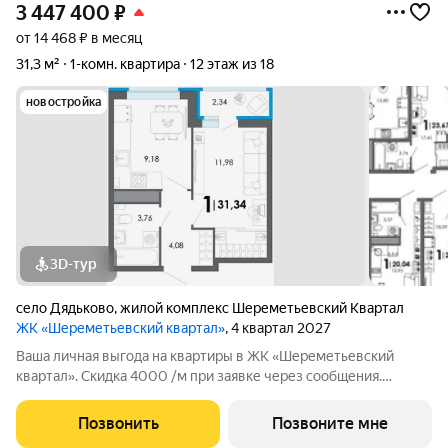
3 447 400
₽
от 14 468 ₽ в месяц
31,3 м²
1-комн. квартира
12 этаж из 18
новостройка
3D-тур
село Дядьково
,
жилой комплекс Шереметьевский Квартал
ЖК «Шереметьевский квартал»
, 4 квартал 2027
Ваша личная выгода на квартиры в ЖК «Шереметьевский
квартал». Скидка 4000 /м при заявке через сообщения.
Специальные условия на покупку: Семейная ипотека от 3,5%
на весь срок и льготная ипотека под 9,9% для всех.
Позвонить
Позвоните мне
Мгновенный выкуп вашей квартиры по