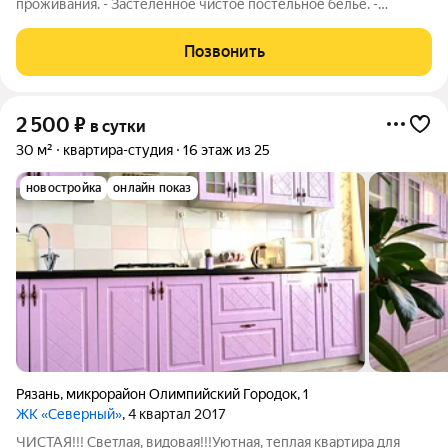
проживания. - Застеленное чистое постельное бельё. -
Полотенца и средства личной гигиены. - Плазменный
телевизор/кабельное телевидение. - Бесплатный,
Позвонить
высокоскоростной Wi-Fi. - Оборудованная кухня,
2 500
₽
в сутки
30 м²
квартира-студия
16 этаж из 25
новостройка
онлайн показ
Рязань
,
микрорайон Олимпийский Городок
,
1
ЖК «Северный»
, 4 квартал 2017
ЧИСТАЯ!!! Светлая, видовая!!!Уютная, теплая квартира для