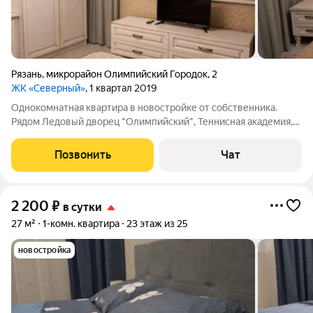
Рязань
,
микрорайон Олимпийский Городок
,
2
ЖК «Северный»
, 1 квартал 2019
Однокомнатная квартира в новостройке от собственника.
Рядом Ледовый дворец "Олимпийский", Теннисная академия,
11 больница, рынок, Перекресток, Да, Европа, Глобус, НИТИ,
Золотые купола. Удобный выезд на аквапарк "Окская
Позвонить
Чат
жемчужина", Некоторое царство,
2 200
₽
в сутки
27 м²
1-комн. квартира
23 этаж из 25
новостройка