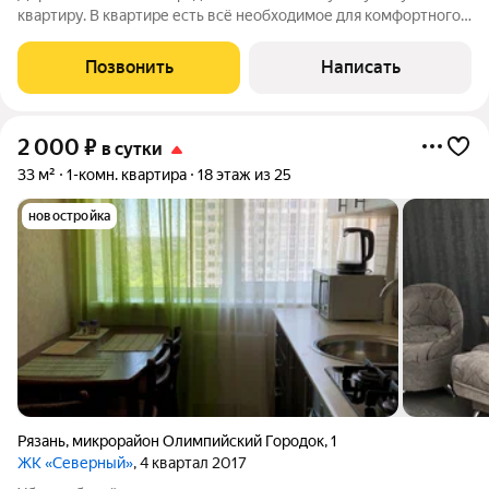
квартиру. В квартире есть всё необходимое для комфортного
проживания: бытовая техника: телевизор , микроволновая
печь, холодильник, стиральная машина, электрический чайник,
Позвонить
Написать
утюг, фен. -чай/кофе
2 000
₽
в сутки
33 м²
1-комн. квартира
18 этаж из 25
новостройка
Рязань
,
микрорайон Олимпийский Городок
,
1
ЖК «Северный»
, 4 квартал 2017