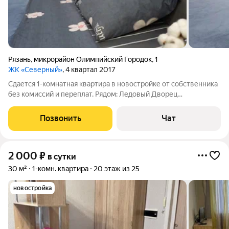
Рязань
,
микрорайон Олимпийский Городок
,
1
ЖК «Северный»
, 4 квартал 2017
Сдается 1-комнатная квартира в новостройке от собственника
без комиссий и переплат. Рядом: Ледовый Дворец
"Олимпийский", Академия тенниса, 11 больница, рынок, НИТИ
Арена, Золотые купола, Перекресток, Пятерочка, Европа,
Позвонить
Чат
Глобус, Леруа Мерлен. Удобный
2 000
₽
в сутки
30 м²
1-комн. квартира
20 этаж из 25
новостройка