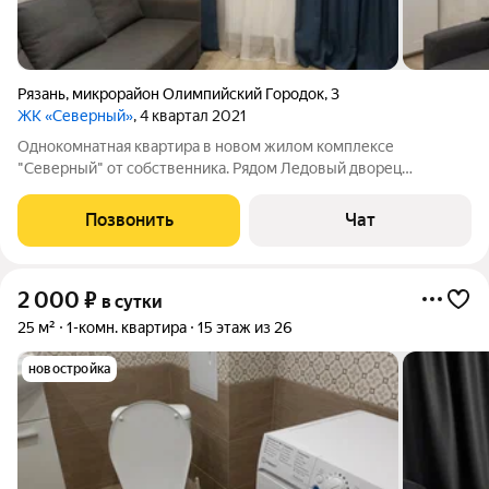
Рязань
,
микрорайон Олимпийский Городок
,
3
ЖК «Северный»
, 4 квартал 2021
Однокомнатная квартира в новом жилом комплексе
"Северный" от собственника. Рядом Ледовый дворец
"Олимпийский", Теннисная академия, 11 больница, рынок,
Золотые купола, НИТИ арена, Перекресток, Да, Пятерочка,
Позвонить
Чат
Магнит, Европа, Глобус, Леруа Мерлен.
2 000
₽
в сутки
25 м²
1-комн. квартира
15 этаж из 26
новостройка