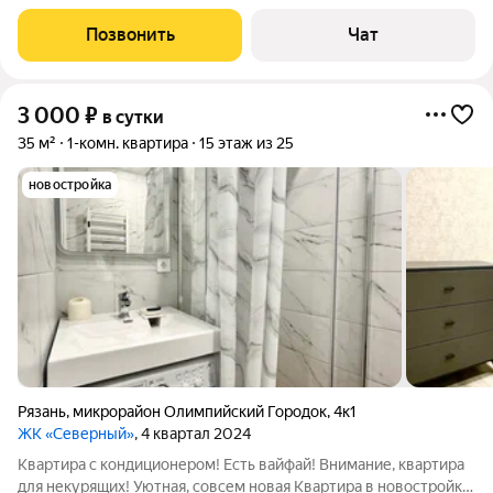
мест во дворе. Рядом Ледовый дворец и Академия тенниса,
супермаркеты "Перекресток", "Магнит", "Пятерочка".
Позвонить
Чат
Недалеко 11 больница, гипермаркеты
3 000
₽
в сутки
35 м²
1-комн. квартира
15 этаж из 25
новостройка
Рязань
,
микрорайон Олимпийский Городок
,
4к1
ЖК «Северный»
, 4 квартал 2024
Квартира с кондиционером! Есть вайфай! Внимание, квартира
для некурящих! Уютная, совсем новая Квартира в новостройке