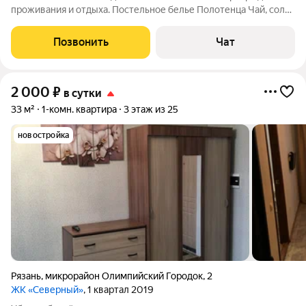
проживания и отдыха. Постельное белье Полотенца Чай, соль,
сахар, подсолнечное масло, приправы Средства гигиены Уют
обеспечивают Живые цветы Книги Игрушки для детей Все под
Позвонить
Чат
рукой Фен
2 000
₽
в сутки
33 м²
1-комн. квартира
3 этаж из 25
новостройка
Рязань
,
микрорайон Олимпийский Городок
,
2
ЖК «Северный»
, 1 квартал 2019