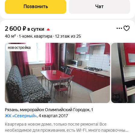
НАЛИЧНОМУ - выдаем отчётные документы форма 3 г (
Позвонить
Чат
гостиничный чек ) Кассовый чек
2 600
₽
в сутки
40 м²
1-комн. квартира
12 этаж из 25
новостройка
Рязань
,
микрорайон Олимпийский Городок
,
1
ЖК «Северный»
, 4 квартал 2017
Квартира в новом доме, только после ремонта! Все
необходимое для проживания, есть WI-FI, много парковочных