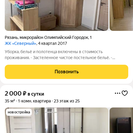
Рязань
,
микрорайон Олимпийский Городок
,
1
ЖК «Северный»
, 4 квартал 2017
Уборка, бельё и полотенца включены в стоимость
проживания. - Застеленное чистое постельное бельё. -
Полотенца и средства личной гигиены. - Плазменный
телевизор/кабельное телевидение. - Бесплатный,
Позвонить
высокоскоростной Wi-Fi. - Оборудованная кухня,
2 000
₽
в сутки
35 м²
1-комн. квартира
23 этаж из 25
новостройка