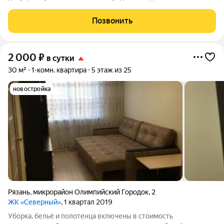
имени Н.Н. Озерова и представляет собой современный
городской квартал с обширной отдельной территорией,
Позвонить
полной социальной инфраструктурой и
2 000
₽
в сутки
30 м²
1-комн. квартира
5 этаж из 25
новостройка
Рязань
,
микрорайон Олимпийский Городок
,
2
ЖК «Северный»
, 1 квартал 2019
Уборка, бельё и полотенца включены в стоимость