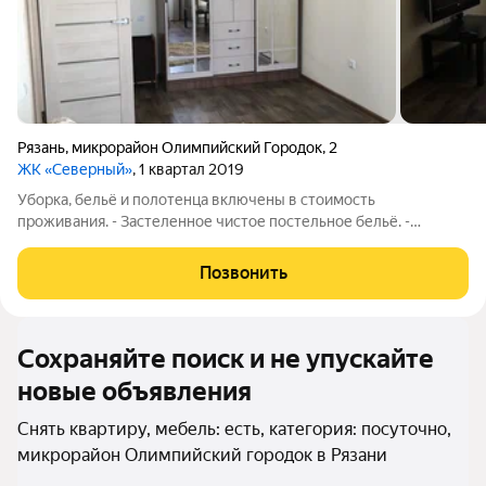
Рязань
,
микрорайон Олимпийский Городок
,
2
ЖК «Северный»
, 1 квартал 2019
Уборка, бельё и полотенца включены в стоимость
проживания. - Застеленное чистое постельное бельё. -
Полотенца и средства личной гигиены. - Плазменный
телевизор/кабельное телевидение. - Бесплатный,
Позвонить
высокоскоростной Wi-Fi. - Оборудованная кухня,
Сохраняйте поиск и не упускайте
новые объявления
Снять квартиру, мебель: есть, категория: посуточно,
микрорайон Олимпийский городок в Рязани