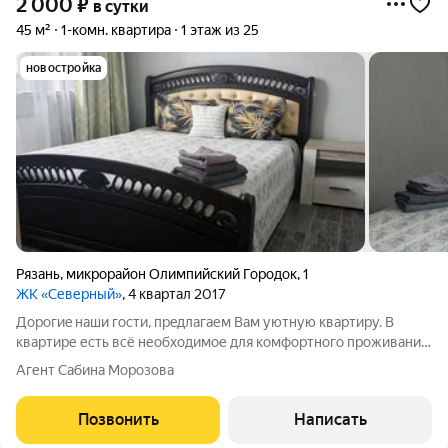
2 000
₽
в сутки
45 м²
1-комн. квартира
1 этаж из 25
новостройка
Рязань
,
микрорайон Олимпийский Городок
,
1
ЖК «Северный»
, 4 квартал 2017
Доpогиe наши гоcти, пpeдлагаем Вaм уютную квартиру. В
квартире есть всё необходимое для комфортного проживания:
бытовая техника: телевизор , микроволновая печь,
Агент Сабина Морозова
холодильник, стиральная машина, электрический чайник, утюг,
фен. -чай/кофе посуда и
Позвонить
Написать