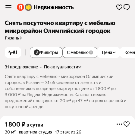
Снять посуточно квартиру с мебелью
микрорайон Олимпийский городок
Рязань
AI
Фильтры
С мебелью
Цена
Комн
3
31 предложение
•
по актуальности
Снять квартиру с мебелью - микрорайон Олимпийский
городок, в Рязани — 31 объявление от агентств и
собственников по аренде квартир по цене от 1 800 ₽ до
3 000 ₽ на Яндекс Недвижимости. Каталог свежих
предложений площадью от 20 м² до 47 м² по долгосрочной и
посуточной аренде.
1 800
₽
в сутки
30 м²
квартира-студия
17 этаж из 26