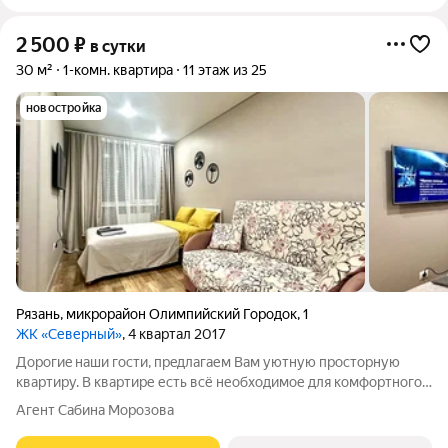
2 500
₽
в сутки
30 м²
1-комн. квартира
11 этаж из 25
новостройка
Рязань
,
микрорайон Олимпийский Городок
,
1
ЖК «Северный»
, 4 квартал 2017
Доpогиe наши гоcти, пpeдлагаем Вaм уютную просторную
квартиру. В квартире есть всё необходимое для комфортного
проживания: бытовая техника: телевизор , микроволновая
Агент Сабина Морозова
печь, холодильник, стиральная машина, электрический чайник,
утюг, фен. -чай/кофе