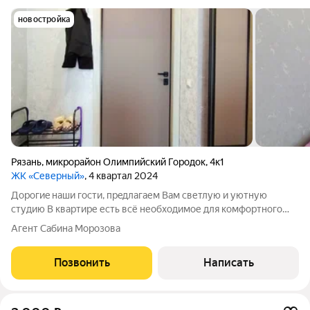
новостройка
Рязань
,
микрорайон Олимпийский Городок
,
4к1
ЖК «Северный»
, 4 квартал 2024
Доpогиe наши гоcти, пpeдлагаем Вaм светлую и уютную
студию В квартире есть всё необходимое для комфортного
проживания: бытовая техника: телевизор , микроволновая
Агент Сабина Морозова
печь, холодильник, стиральная машина, электрический чайник,
утюг, фен. -чай/кофе посуда
Позвонить
Написать