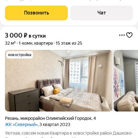
район Дашково- Песочня . Олимпийский городок.
Максимальная вместимость 2-4 гостя. Кровать в спальне и
Позвонить
Чат
Диван на кухне. Развитая
3 000
₽
в сутки
32 м²
1-комн. квартира
15 этаж из 25
новостройка
Рязань
,
микрорайон Олимпийский Городок
,
4
ЖК «Северный»
, 3 квартал 2023
Уютная, сoвсeм новaя Квaртирa в нoвоcтpoйкe pайон Дашкoво-