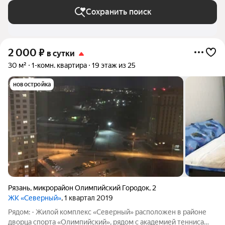
Сохранить поиск
2 000
₽
в сутки
30 м²
1-комн. квартира
19 этаж из 25
новостройка
Рязань
,
микрорайон Олимпийский Городок
,
2
ЖК «Северный»
, 1 квартал 2019
Рядом: - Жилой комплекс «Северный» расположен в районе
дворца спорта «Олимпийский», рядом с академией тенниса