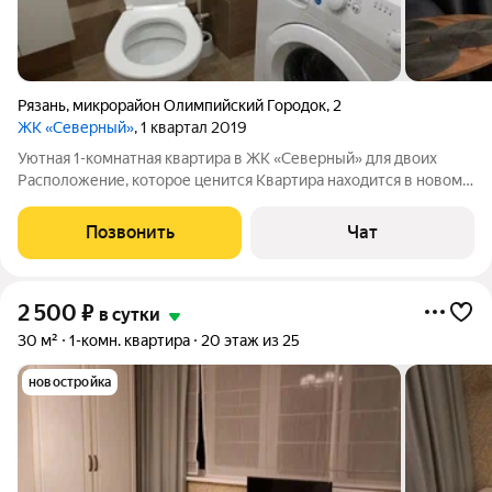
Рязань
,
микрорайон Олимпийский Городок
,
2
ЖК «Северный»
, 1 квартал 2019
Уютная 1-комнатная квартира в ЖК «Северный» для двоих
Расположение, которое ценится Квартира находится в новом
жилом комплексе «Северный». Всё необходимое рядом:
Ледовый дворец, Теннисная академия им. Озерова, 11-я
Позвонить
Чат
больница, рынок, ТЦ «Золотые
2 500
₽
в сутки
30 м²
1-комн. квартира
20 этаж из 25
новостройка