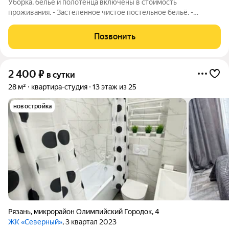
Уборка, бельё и полотенца включены в стоимость
проживания. - Застеленное чистое постельное бельё. -
Полотенца и средства личной гигиены. - Плазменный
телевизор/кабельное телевидение. - Бесплатный,
Позвонить
высокоскоростной Wi-Fi. - Оборудованная кухня,
2 400
₽
в сутки
28 м²
квартира-студия
13 этаж из 25
новостройка
Рязань
,
микрорайон Олимпийский Городок
,
4
ЖК «Северный»
, 3 квартал 2023