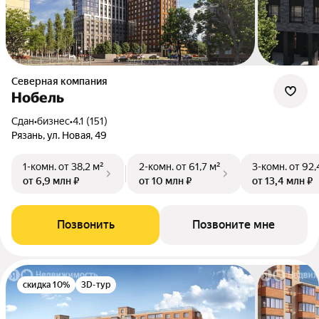
Северная компания
Нобель
Сдан
•
бизнес
•
4.1 (151)
Рязань, ул. Новая, 49
1-комн.
от 38,2 м²
2-комн.
от 61,7 м²
3-комн.
от 92,
от 6,9 млн ₽
от 10 млн ₽
от 13,4 млн ₽
Позвонить
Позвоните мне
скидка 10%
3D-тур