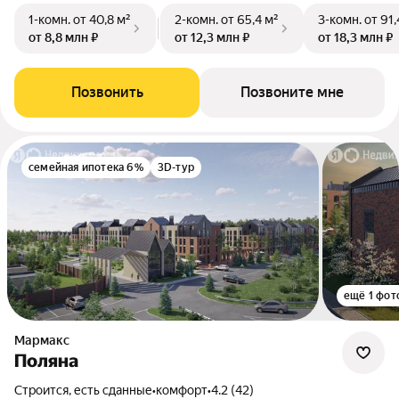
1-комн.
от 40,8 м²
2-комн.
от 65,4 м²
3-комн.
от 91,
от 8,8 млн ₽
от 12,3 млн ₽
от 18,3 млн ₽
Позвонить
Позвоните мне
семейная ипотека 6%
3D-тур
ещё 1 фот
Мармакс
Поляна
Строится, есть сданные
•
комфорт
•
4.2 (42)