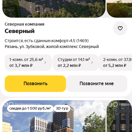
Северная компания
Северный
Строится, есть сданные
•
комфорт
•
4.5 (1469)
Рязань, ул. Зубковой, жилой комплекс Северный
1-комн.
от 25,6 м²
Студии
от 14,1 м²
2-комн.
от 37,8
от 3,7 млн ₽
от 2,2 млн ₽
от 5,2 млн ₽
Позвонить
Позвоните мне
скидки до 1 000 руб./м²
3D-тур