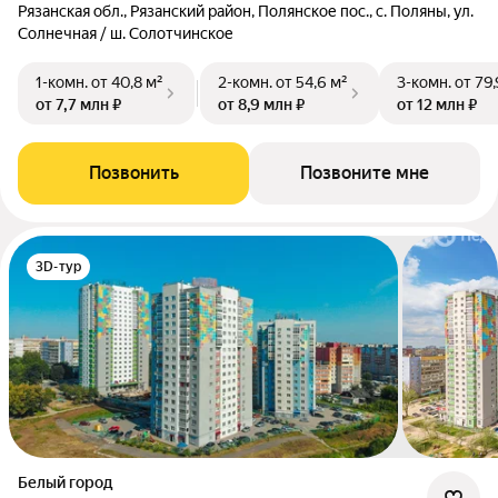
Рязанская обл., Рязанский район, Полянское пос., с. Поляны, ул.
Солнечная / ш. Солотчинское
1-комн.
от 40,8 м²
2-комн.
от 54,6 м²
3-комн.
от 79,
от 7,7 млн ₽
от 8,9 млн ₽
от 12 млн ₽
Позвонить
Позвоните мне
3D-тур
Белый город