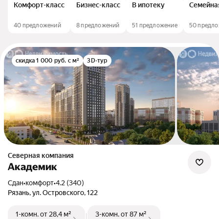
Комфорт-класс
Бизнес-класс
В ипотеку
Семейна
40 предложений
8 предложений
51 предложение
50 предл
скидка 1 000 руб. с м²
3D-тур
Северная компания
Академик
Сдан
•
комфорт
•
4.2 (340)
Рязань, ул. Островского, 122
1-комн.
от 28,4 м²
3-комн.
от 87 м²