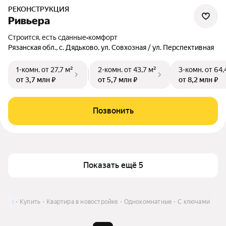
РЕКОНСТРУКЦИЯ
Ривьера
Строится, есть сданные
•
комфорт
Рязанская обл., с. Дядьково, ул. Совхозная / ул. Перспективная
1-комн.
от 27,7 м²
2-комн.
от 43,7 м²
3-комн.
от 64,
от 3,7 млн ₽
от 5,7 млн ₽
от 8,2 млн ₽
Позвонить
Показать ещё 5
язани
Купить
Квартира в новостройке
Однокомнатные
С ключами