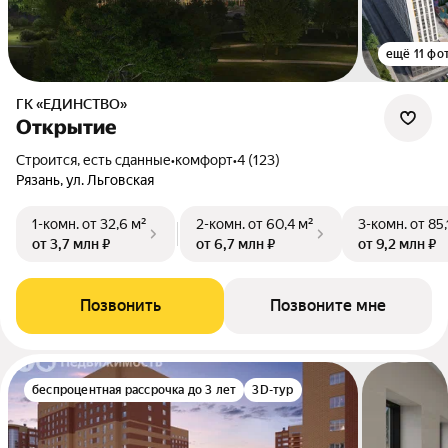
ещё 11 фо
ГК «ЕДИНСТВО»
Открытие
Строится, есть сданные
•
комфорт
•
4 (123)
Рязань, ул. Льговская
1-комн.
от 32,6 м²
2-комн.
от 60,4 м²
3-комн.
от 85,
от 3,7 млн ₽
от 6,7 млн ₽
от 9,2 млн ₽
Позвонить
Позвоните мне
беспроцентная рассрочка до 3 лет
3D-тур