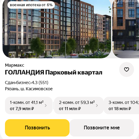
военная ипотека от 6%
Мармакс
ГОЛЛАНДИЯ Парковый квартал
Сдан
•
бизнес
•
4.3 (551)
Рязань, ш. Касимовское
1-комн.
от 41,1 м²
2-комн.
от 59,3 м²
3-комн.
от 104,
от 7,9 млн ₽
от 11 млн ₽
от 18 млн ₽
Позвонить
Позвоните мне