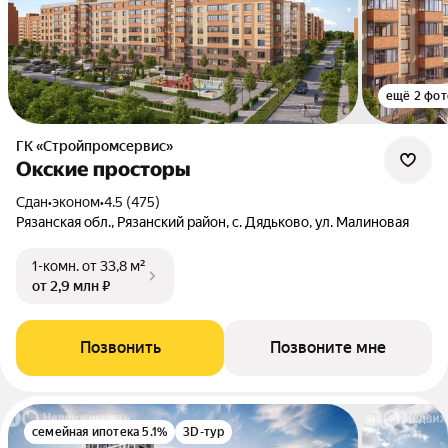
ещё 2 фот
ГК «Стройпромсервис»
Окские просторы
Сдан
•
эконом
•
4.5 (475)
Рязанская обл., Рязанский район, с. Дядьково, ул. Малиновая
1-комн.
от 33,8 м²
от 2,9 млн ₽
Позвонить
Позвоните мне
семейная ипотека 5.1%
3D-тур