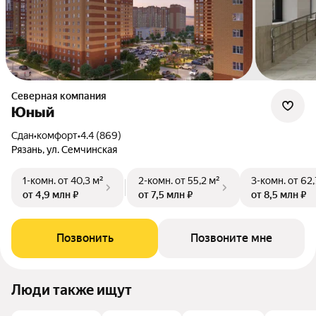
Северная компания
Юный
Сдан
•
комфорт
•
4.4 (869)
Рязань, ул. Семчинская
1-комн.
от 40,3 м²
2-комн.
от 55,2 м²
3-комн.
от 62,
от 4,9 млн ₽
от 7,5 млн ₽
от 8,5 млн ₽
Позвонить
Позвоните мне
Люди также ищут