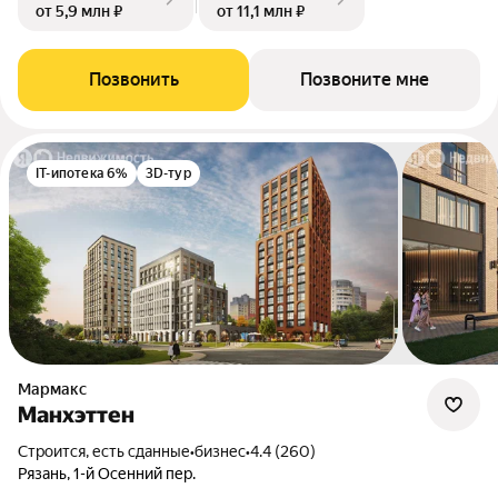
от 5,9 млн ₽
от 11,1 млн ₽
Позвонить
Позвоните мне
IT-ипотека 6%
3D-тур
Мармакс
Манхэттен
Строится, есть сданные
•
бизнес
•
4.4 (260)
Рязань, 1-й Осенний пер.