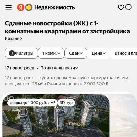
Сданные новостройки (ЖК) с 1-
комнатными квартирами от застройщика
Рязань
Фильтры
1 комн.
Сдан
Цена
Взнос и п
3
17 новостроек
•
по актуальности
17 новостроек — купить однокомнатную квартиру с ключами
площадью от 28 м² в Рязани по цене от 2 902 500 ₽
скидка до 1 000 руб. с м²
3D-тур