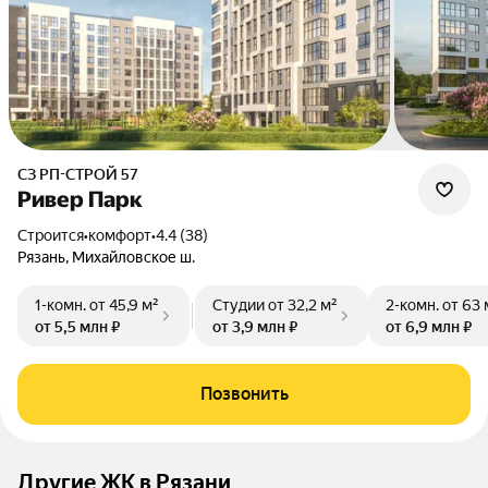
СЗ РП-СТРОЙ 57
Ривер Парк
Строится
•
комфорт
•
4.4 (38)
Рязань, Михайловское ш.
1-комн.
от 45,9 м²
Студии
от 32,2 м²
2-комн.
от 63 
от 5,5 млн ₽
от 3,9 млн ₽
от 6,9 млн ₽
Позвонить
Другие ЖК в Рязани