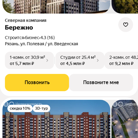
Северная компания
Бережно
Строится
•
бизнес
•
4.3 (16)
Рязань, ул. Полевая / ул. Введенская
1-комн.
от 30,9 м²
Студии
от 25,4 м²
2-комн.
от 48,
от 5,7 млн ₽
от 4,5 млн ₽
от 9,2 млн ₽
Позвонить
Позвоните мне
скидка 10%
3D-тур