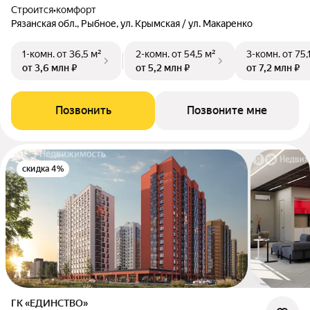
Строится
•
комфорт
Рязанская обл., Рыбное, ул. Крымская / ул. Макаренко
1-комн.
от 36,5 м²
2-комн.
от 54,5 м²
3-комн.
от 75,
от 3,6 млн ₽
от 5,2 млн ₽
от 7,2 млн ₽
Позвонить
Позвоните мне
скидка 4%
ГК «ЕДИНСТВО»