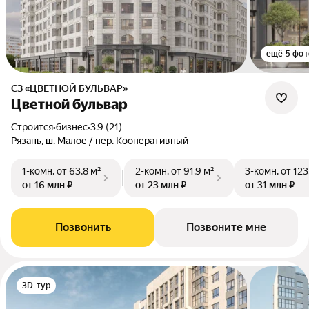
ещё 5 фот
СЗ «ЦВЕТНОЙ БУЛЬВАР»
Цветной бульвар
Строится
•
бизнес
•
3.9 (21)
Рязань, ш. Малое / пер. Кооперативный
1-комн.
от 63,8 м²
2-комн.
от 91,9 м²
3-комн.
от 123
от 16 млн ₽
от 23 млн ₽
от 31 млн ₽
Позвонить
Позвоните мне
3D-тур