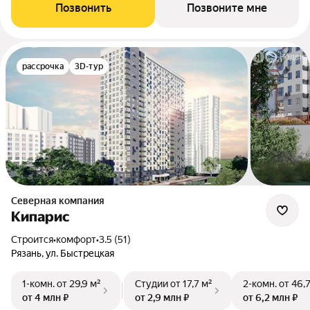
Позвонить
Позвоните мне
рассрочка
3D-тур
Северная компания
Кипарис
Строится
•
комфорт
•
3.5 (51)
Рязань, ул. Быстрецкая
1-комн.
от 29,9 м²
Студии
от 17,7 м²
2-комн.
от 46,
от 4 млн ₽
от 2,9 млн ₽
от 6,2 млн ₽