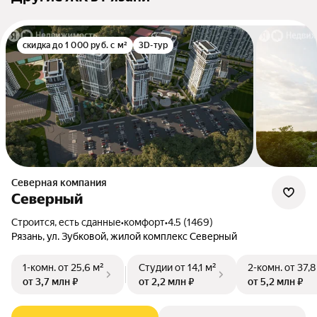
скидка до 1 000 руб. с м²
3D-тур
Северная компания
Северный
Строится, есть сданные
•
комфорт
•
4.5 (1469)
Рязань, ул. Зубковой, жилой комплекс Северный
1-комн.
от 25,6 м²
Студии
от 14,1 м²
2-комн.
от 37,8
от 3,7 млн ₽
от 2,2 млн ₽
от 5,2 млн ₽