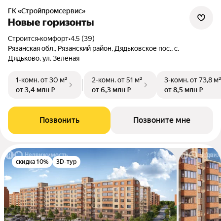
ГК «Стройпромсервис»
Новые горизонты
Строится
•
комфорт
•
4.5 (39)
Рязанская обл., Рязанский район, Дядьковское пос., с.
Дядьково, ул. Зелёная
1-комн.
от 30 м²
2-комн.
от 51 м²
3-комн.
от 73,8 м
от 3,4 млн ₽
от 6,3 млн ₽
от 8,5 млн ₽
Позвонить
Позвоните мне
скидка 10%
3D-тур