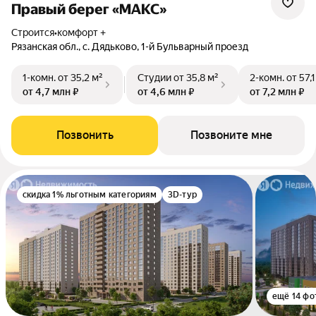
Правый берег «МАКС»
Строится
•
комфорт +
Рязанская обл., с. Дядьково, 1-й Бульварный проезд
1-комн.
от 35,2 м²
Студии
от 35,8 м²
2-комн.
от 57,1
от 4,7 млн ₽
от 4,6 млн ₽
от 7,2 млн ₽
Позвонить
Позвоните мне
скидка 1% льготным категориям
3D-тур
ещё 14 фо