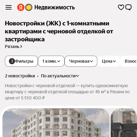
Новостройки (ЖК) с 1-комнатными
квартирами с черновой отделкой от
застройщика
Рязань
Фильтры
1 комн.
Черновая
Цена
Взнос
3
2 новостройки
•
по актуальности
Новостройки с черновой отделкой — купить однокомнатную
квартиру с черновой отделкой площадью от 45 м² в Рязани по
цене от 5 510 400 ₽