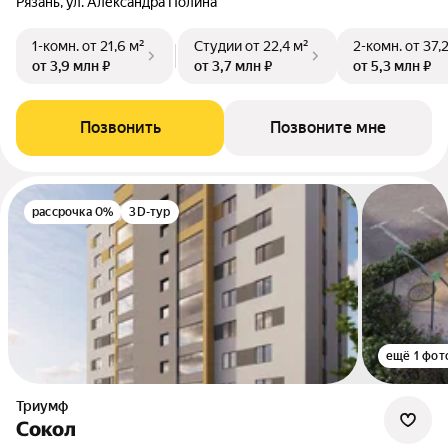
Рязань, ул. Александра Полина
1-комн.
от 21,6 м²
Студии
от 22,4 м²
2-комн.
от 37,
от 3,9 млн ₽
от 3,7 млн ₽
от 5,3 млн ₽
Позвонить
Позвоните мне
рассрочка 0%
3D-тур
ещё 1 фот
Триумф
Сокол