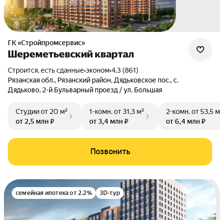
ГК «Стройпромсервис»
Шереметьевский квартал
Строится, есть сданные
•
эконом
•
4.3 (861)
Рязанская обл.
,
Рязанский район
,
Дядьковское пос.
,
с.
Дядьково
,
2-й Бульварный проезд / ул. Большая
Студии
от 20 м²
1-комн.
от 31,3 м²
2-комн.
от 53,5 м
от 2,5 млн ₽
от 3,4 млн ₽
от 6,4 млн ₽
Позвонить
семейная ипотека от 2.2%
3D-тур