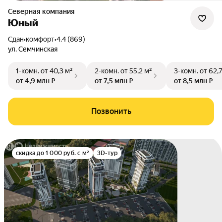
Северная компания
Юный
Сдан
•
комфорт
•
4.4 (869)
ул. Семчинская
1-комн.
от 40,3 м²
2-комн.
от 55,2 м²
3-комн.
от 62,
от 4,9 млн ₽
от 7,5 млн ₽
от 8,5 млн ₽
Позвонить
скидка до 1 000 руб. с м²
3D-тур