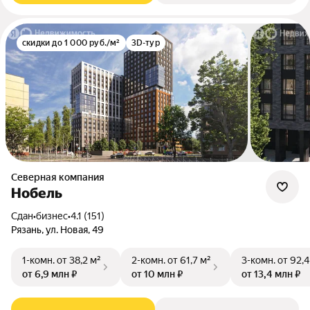
скидки до 1 000 руб./м²
3D-тур
Северная компания
Нобель
Сдан
•
бизнес
•
4.1 (151)
Рязань, ул. Новая, 49
1-комн.
от 38,2 м²
2-комн.
от 61,7 м²
3-комн.
от 92,4
от 6,9 млн ₽
от 10 млн ₽
от 13,4 млн ₽