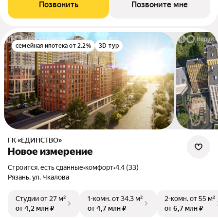
Позвонить
Позвоните мне
семейная ипотека от 2.2%
3D-тур
ГК «ЕДИНСТВО»
Новое измерение
Строится, есть сданные
•
комфорт
•
4.4 (33)
Рязань, ул. Чкалова
Студии
от 27 м²
1-комн.
от 34,3 м²
2-комн.
от 55 м²
от 4,2 млн ₽
от 4,7 млн ₽
от 6,7 млн ₽