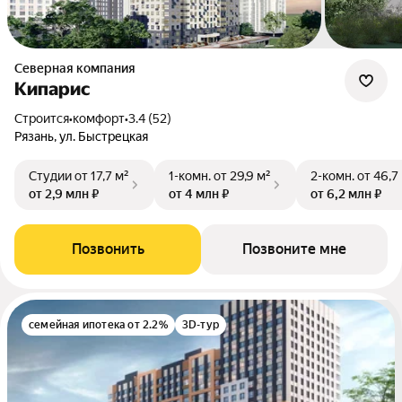
Северная компания
Кипарис
Строится
•
комфорт
•
3.4 (52)
Рязань, ул. Быстрецкая
Студии
от 17,7 м²
1-комн.
от 29,9 м²
2-комн.
от 46,7
от 2,9 млн ₽
от 4 млн ₽
от 6,2 млн ₽
Позвонить
Позвоните мне
семейная ипотека от 2.2%
3D-тур