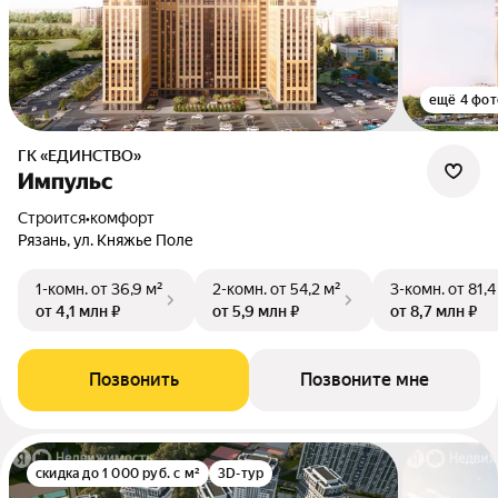
ещё 4 фот
ГК «ЕДИНСТВО»
Импульс
Строится
•
комфорт
Рязань, ул. Княжье Поле
1-комн.
от 36,9 м²
2-комн.
от 54,2 м²
3-комн.
от 81,4
от 4,1 млн ₽
от 5,9 млн ₽
от 8,7 млн ₽
Позвонить
Позвоните мне
скидка до 1 000 руб. с м²
3D-тур