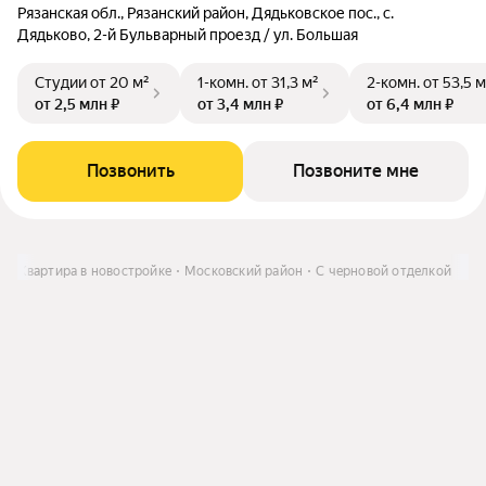
Рязанская обл., Рязанский район, Дядьковское пос., с.
Дядьково, 2-й Бульварный проезд / ул. Большая
Студии
от 20 м²
1-комн.
от 31,3 м²
2-комн.
от 53,5 м
от 2,5 млн ₽
от 3,4 млн ₽
от 6,4 млн ₽
Позвонить
Позвоните мне
ь
Квартира в новостройке
Московский район
С черновой отделкой