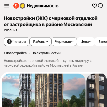
Новостройки (ЖК) с черновой отделкой
от застройщика в районе Московский
Рязань
Фильтры
Районы
Черновая
Цена
Взно
3
1 новостройка
•
по актуальности
Новостройки с черновой отделкой — купить квартиру с
черновой отделкой в районе Московский в Рязани