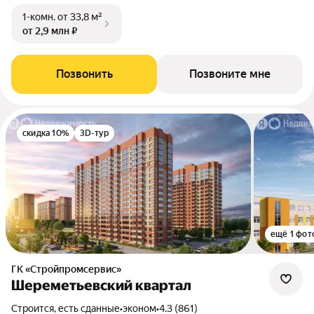
1-комн.
от 33,8 м²
от 2,9 млн ₽
Позвонить
Позвоните мне
скидка 10%
3D-тур
ещё 1 фот
ГК «Стройпромсервис»
Шереметьевский квартал
Строится, есть сданные
•
эконом
•
4.3 (861)