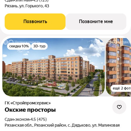
Сдан
•
элитный
•
4.5 (125)
Рязань, ул. Горького, 43
Позвонить
Позвоните мне
скидка 10%
3D-тур
ещё 2 фот
ГК «Стройпромсервис»
Окские просторы
Сдан
•
эконом
•
4.5 (475)
Рязанская обл., Рязанский район, с. Дядьково, ул. Малиновая