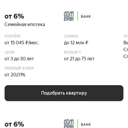
от 6%
Семейная ипотека
платёж
сумма
п
от 15 045 ₽/мес.
до 12 млн ₽
В
С
срок
возраст
С
от 3 до 30 лет
от 21 до 75 лет
первый взнос
от 20,01%
Подобрать квартиру
от 6%