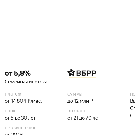
от 5,8%
Семейная ипотека
платёж
сумма
п
от 14 804 ₽/мес.
до 12 млн ₽
В
С
срок
возраст
С
от 5 до 30 лет
от 21 до 70 лет
первый взнос
от 20,1%