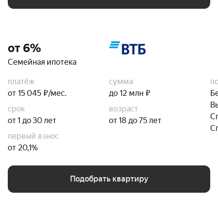
от 6%
Семейная ипотека
платёж
сумма
п
от 15 045 ₽/мес.
до 12 млн ₽
Б
В
срок
возраст
С
от 1 до 30 лет
от 18 до 75 лет
С
первый взнос
от 20,1%
Подобрать квартиру