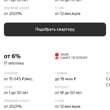
первый взнос
стаж
от 20,01%
от 12 месяцев
Подобрать квартиру
от 6%
IT-ипотека
платёж
сумма
п
от 15 045 ₽/мес.
до 18 млн ₽
С
С
срок
возраст
от 1 до 30 лет
от 18 до 50 лет
первый взнос
стаж
от 20,01%
от 12 месяцев