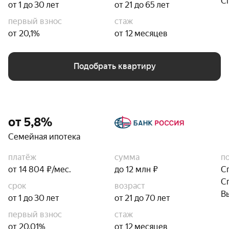
С
от 1 до 30 лет
от 21 до 65 лет
первый взнос
стаж
от 20,1%
от 12 месяцев
Подобрать квартиру
от 5,8%
Семейная ипотека
платёж
сумма
п
от 14 804 ₽/мес.
до 12 млн ₽
С
С
срок
возраст
В
от 1 до 30 лет
от 21 до 70 лет
первый взнос
стаж
от 20,01%
от 12 месяцев