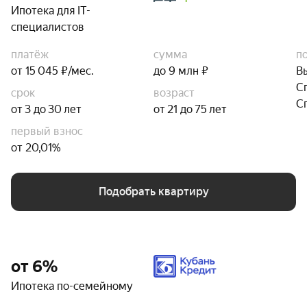
Ипотека для IT-
специалистов
платёж
сумма
п
от 15 045 ₽/мес.
до 9 млн ₽
В
С
срок
возраст
С
от 3 до 30 лет
от 21 до 75 лет
первый взнос
от 20,01%
Подобрать квартиру
от 6%
Ипотека по-семейному