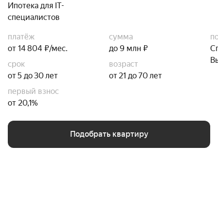
Ипотека для IT-
специалистов
платёж
сумма
п
от 14 804 ₽/мес.
до 9 млн ₽
С
В
срок
возраст
от 5 до 30 лет
от 21 до 70 лет
первый взнос
от 20,1%
Подобрать квартиру