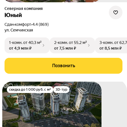
Северная компания
Юный
Сдан
•
комфорт
•
4.4 (869)
ул. Семчинская
1-комн.
от 40,3 м²
2-комн.
от 55,2 м²
3-комн.
от 62,
от 4,9 млн ₽
от 7,5 млн ₽
от 8,5 млн ₽
Позвонить
скидка до 1 000 руб. с м²
3D-тур