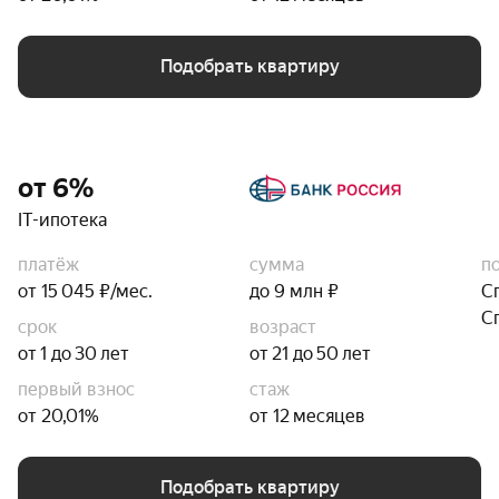
Подобрать квартиру
от 6%
IT-ипотека
платёж
сумма
п
от 15 045 ₽/мес.
до 9 млн ₽
С
С
срок
возраст
от 1 до 30 лет
от 21 до 50 лет
первый взнос
стаж
от 20,01%
от 12 месяцев
Подобрать квартиру