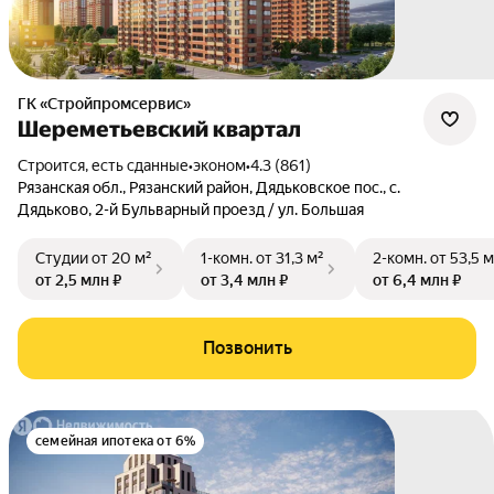
ГК «Стройпромсервис»
Шереметьевский квартал
Строится, есть сданные
•
эконом
•
4.3 (861)
Рязанская обл.
,
Рязанский район
,
Дядьковское пос.
,
с.
Дядьково
,
2-й Бульварный проезд / ул. Большая
Студии
от 20 м²
1-комн.
от 31,3 м²
2-комн.
от 53,5 м
от 2,5 млн ₽
от 3,4 млн ₽
от 6,4 млн ₽
Позвонить
семейная ипотека от 6%