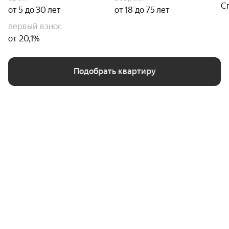
С
от 5 до 30 лет
от 18 до 75 лет
первый взнос
от 20,1%
Подобрать квартиру