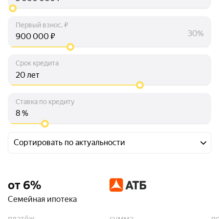
Первый взнос, ₽
30%
₽
Срок кредита
лет
Ставка по кредиту
%
Сортировать по актуальности
от 6%
Семейная ипотека
платёж
сумма
п