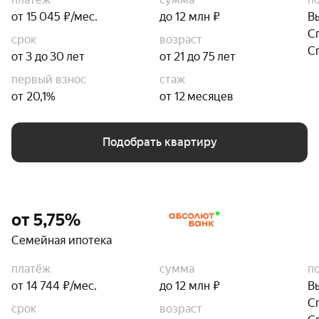
от 15 045 ₽/мес.
до 12 млн ₽
В
С
срок
возраст
С
от 3 до 30 лет
от 21 до 75 лет
первый взнос
стаж
от 20,1%
от 12 месяцев
Подобрать квартиру
от 5,75%
Семейная ипотека
платёж
сумма
п
от 14 744 ₽/мес.
до 12 млн ₽
В
С
срок
возраст