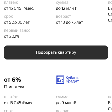
платёж
сумма
п
от 15 045 ₽/мес.
до 12 млн ₽
В
С
срок
возраст
С
от 5 до 30 лет
от 18 до 75 лет
первый взнос
от 20,1%
Подобрать квартиру
от 6%
IT-ипотека
платёж
сумма
п
от 15 045 ₽/мес.
до 9 млн ₽
В
С
срок
возраст