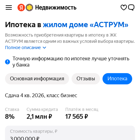
Ипотека в
жилом доме «АСТРУМ»
Возможность приобретения квартиры в ипотеку в ЖК
АСТРУМ является одним из важных условий выбора квартиры.
На странице мы собрали программы кредитования банков для
Полное описание
покупки квартиры в ипотеку от 3.5%.
Точную информацию по ипотеке лучше уточнять
у банка
Основная информация
Отзывы
Ипотека
Сдача 4 кв. 2026, класс бизнес
Ставка
Сумма кредита
Платёж в месяц
8%
2,1 млн ₽
17 565 ₽
Стоимость квартиры, ₽
₽