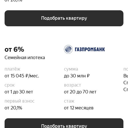
Подобрать квартиру
от 6%
Семейная ипотека
платёж
сумма
п
от 15 045 ₽/мес.
до 30 млн ₽
В
С
срок
возраст
С
от 1 до 30 лет
от 20 до 70 лет
первый взнос
стаж
от 20,1%
от 12 месяцев
Подобрать квартиру