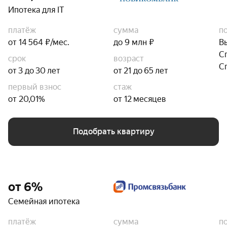
Ипотека для IT
платёж
сумма
п
от 14 564 ₽/мес.
до 9 млн ₽
В
С
срок
возраст
С
от 3 до 30 лет
от 21 до 65 лет
первый взнос
стаж
от 20,01%
от 12 месяцев
Подобрать квартиру
от 6%
Семейная ипотека
платёж
сумма
п