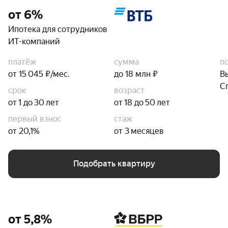
от 6%
Ипотека для сотрудников
ИТ-компаний
платёж
сумма
п
от 15 045 ₽/мес.
до 18 млн ₽
В
С
срок
возраст
от 1 до 30 лет
от 18 до 50 лет
первый взнос
стаж
от 20,1%
от 3 месяцев
Подобрать квартиру
от 5,8%