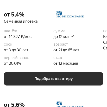
от 5,4%
Семейная ипотека
платёж
сумма
п
от 14 327 ₽/мес.
до 12 млн ₽
В
С
срок
возраст
С
от 3 до 30 лет
от 21 до 65 лет
первый взнос
стаж
от 20,01%
от 12 месяцев
Подобрать квартиру
от 5,6%