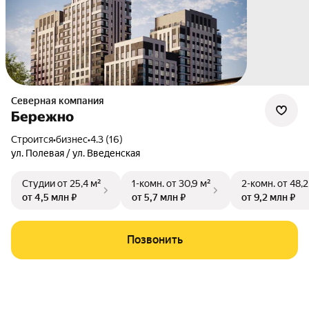
Северная компания
Бережно
Строится
•
бизнес
•
4.3 (16)
ул. Полевая / ул. Введенская
Студии
от 25,4 м²
1-комн.
от 30,9 м²
2-комн.
от 48,2
от 4,5 млн ₽
от 5,7 млн ₽
от 9,2 млн ₽
Позвонить