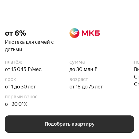
от 6%
Ипотека для семей с
детьми
платёж
сумма
п
от 15 045 ₽/мес.
до 30 млн ₽
В
С
срок
возраст
С
от 1 до 30 лет
от 18 до 75 лет
первый взнос
от 20,01%
Подобрать квартиру