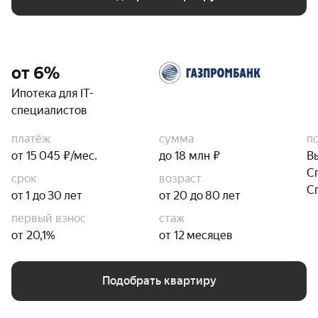
от 6%
Ипотека для IT-
специалистов
платёж
сумма
п
от 15 045 ₽/мес.
до 18 млн ₽
В
С
срок
возраст
С
от 1 до 30 лет
от 20 до 80 лет
первый взнос
стаж
от 20,1%
от 12 месяцев
Подобрать квартиру