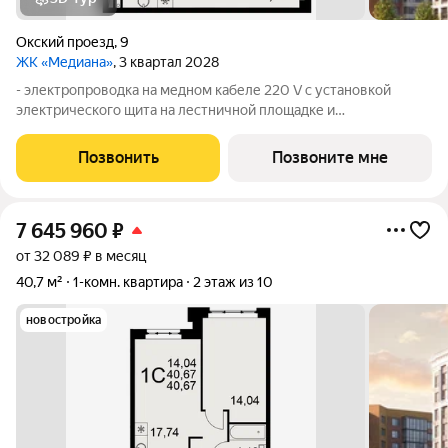
Окский проезд
,
9
ЖК «Медиана»
, 3 квартал 2028
- электропроводка на медном кабеле 220 V с установкой
электрического щита на лестничной площадке и
распределительного щита в квартире; - штукатурка кирпичных
стен, кроме стен лоджий, откосов дверных и оконных
Позвонить
Позвоните мне
проемов, ниш прохождения стояков
7 645 960
₽
от 32 089 ₽ в месяц
40,7 м²
1-комн. квартира
2 этаж из 10
новостройка