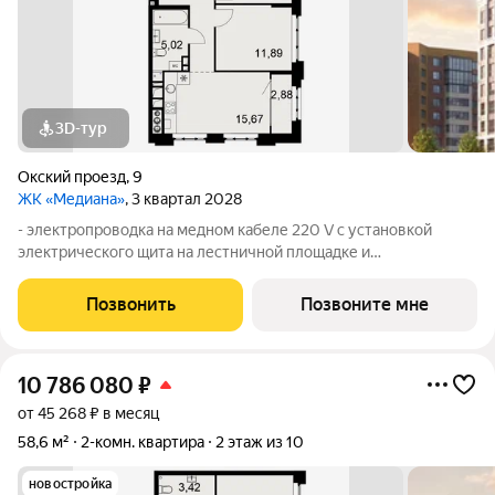
3D-тур
Окский проезд
,
9
ЖК «Медиана»
, 3 квартал 2028
- электропроводка на медном кабеле 220 V с установкой
электрического щита на лестничной площадке и
распределительного щита в квартире; - штукатурка кирпичных
стен, кроме стен лоджий, откосов дверных и оконных
Позвонить
Позвоните мне
проемов, ниш прохождения стояков
10 786 080
₽
от 45 268 ₽ в месяц
58,6 м²
2-комн. квартира
2 этаж из 10
новостройка