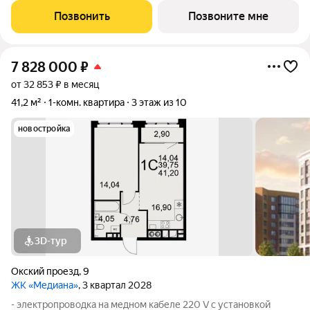
стен, кроме стен лоджий, откосов дверных и оконных
Позвонить
Позвоните мне
проемов, ниш прохождения стояков
7 828 000
₽
от 32 853 ₽ в месяц
41,2 м²
1-комн. квартира
3 этаж из 10
новостройка
3D-тур
Окский проезд
,
9
ЖК «Медиана»
, 3 квартал 2028
- электропроводка на медном кабеле 220 V с установкой