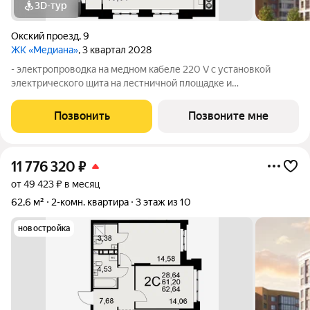
3D-тур
Окский проезд
,
9
ЖК «Медиана»
, 3 квартал 2028
- электропроводка на медном кабеле 220 V с установкой
электрического щита на лестничной площадке и
распределительного щита в квартире; - штукатурка кирпичных
стен, кроме стен лоджий, откосов дверных и оконных
Позвонить
Позвоните мне
проемов, ниш прохождения стояков
11 776 320
₽
от 49 423 ₽ в месяц
62,6 м²
2-комн. квартира
3 этаж из 10
новостройка