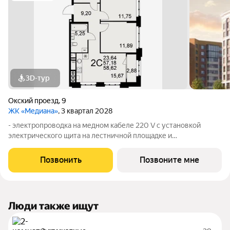
3D-тур
Окский проезд
,
9
ЖК «Медиана»
, 3 квартал 2028
- электропроводка на медном кабеле 220 V с установкой
электрического щита на лестничной площадке и
распределительного щита в квартире; - штукатурка кирпичных
стен, кроме стен лоджий, откосов дверных и оконных
Позвонить
Позвоните мне
проемов, ниш прохождения стояков
Люди также ищут