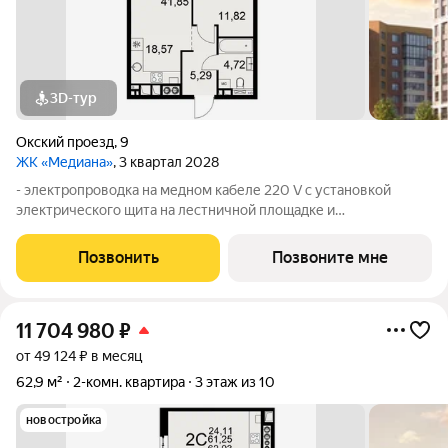
3D-тур
Окский проезд
,
9
ЖК «Медиана»
, 3 квартал 2028
- электропроводка на медном кабеле 220 V с установкой
электрического щита на лестничной площадке и
распределительного щита в квартире; - штукатурка кирпичных
стен, кроме стен лоджий, откосов дверных и оконных
Позвонить
Позвоните мне
проемов, ниш прохождения стояков
11 704 980
₽
от 49 124 ₽ в месяц
62,9 м²
2-комн. квартира
3 этаж из 10
новостройка