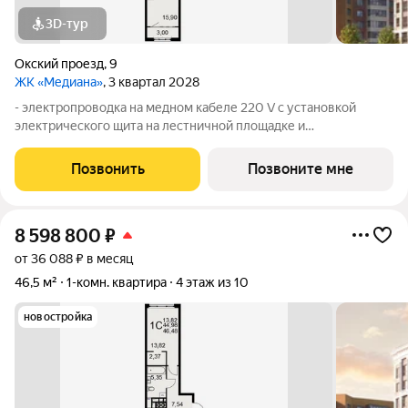
3D-тур
Окский проезд
,
9
ЖК «Медиана»
, 3 квартал 2028
- электропроводка на медном кабеле 220 V с установкой
электрического щита на лестничной площадке и
распределительного щита в квартире; - штукатурка кирпичных
стен, кроме стен лоджий, откосов дверных и оконных
Позвонить
Позвоните мне
проемов, ниш прохождения стояков
8 598 800
₽
от 36 088 ₽ в месяц
46,5 м²
1-комн. квартира
4 этаж из 10
новостройка