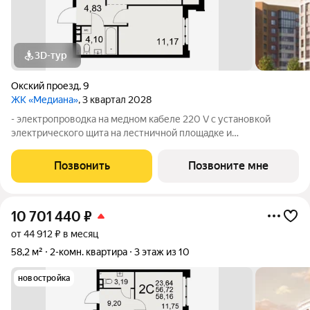
3D-тур
Окский проезд
,
9
ЖК «Медиана»
, 3 квартал 2028
- электропроводка на медном кабеле 220 V с установкой
электрического щита на лестничной площадке и
распределительного щита в квартире; - штукатурка кирпичных
стен, кроме стен лоджий, откосов дверных и оконных
Позвонить
Позвоните мне
проемов, ниш прохождения стояков
10 701 440
₽
от 44 912 ₽ в месяц
58,2 м²
2-комн. квартира
3 этаж из 10
новостройка