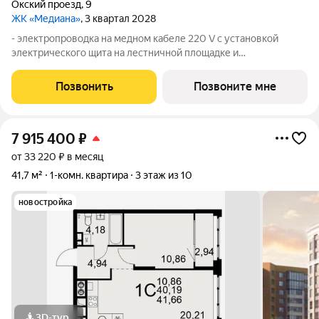
Окский проезд
,
9
ЖК «Медиана»
, 3 квартал 2028
- электропроводка на медном кабеле 220 V с установкой
электрического щита на лестничной площадке и
распределительного щита в квартире; - штукатурка кирпичных
стен, кроме стен лоджий, откосов дверных и оконных
Позвонить
Позвоните мне
проемов, ниш прохождения стояков
7 915 400
₽
от 33 220 ₽ в месяц
41,7 м²
1-комн. квартира
3 этаж из 10
новостройка
3D-тур