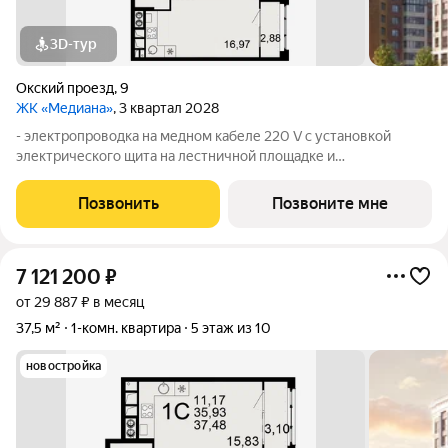
3D-тур
Окский проезд
,
9
ЖК «Медиана»
, 3 квартал 2028
- электропроводка на медном кабеле 220 V с установкой
электрического щита на лестничной площадке и
распределительного щита в квартире; - штукатурка кирпичных
стен, кроме стен лоджий, откосов дверных и оконных
Позвонить
Позвоните мне
проемов, ниш прохождения стояков
7 121 200
₽
от 29 887 ₽ в месяц
37,5 м²
1-комн. квартира
5 этаж из 10
новостройка