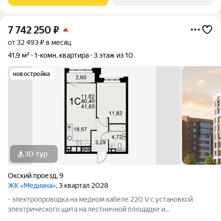
проемов, ниш прохождения стояков
7 742 250
₽
от 32 493 ₽ в месяц
41,9 м²
1-комн. квартира
3 этаж из 10
новостройка
3D-тур
Окский проезд
,
9
ЖК «Медиана»
, 3 квартал 2028
- электропроводка на медном кабеле 220 V с установкой
электрического щита на лестничной площадке и
распределительного щита в квартире; - штукатурка кирпичных