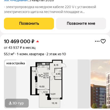
ЖК «Медиана»
, 3 квартал 2028
- электропроводка на медном кабеле 220 V с установкой
электрического щита на лестничной площадке и
распределительного щита в квартире; - штукатурка кирпичных
стен, кроме стен лоджий, откосов дверных и оконных
Позвонить
Позвоните мне
проемов, ниш прохождения стояков
10 469 000
₽
от 43 937 ₽ в месяц
55,1 м²
1-комн. квартира
2 этаж из 10
новостройка
3D-тур