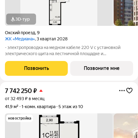
3D-тур
Окский проезд
,
9
ЖК «Медиана»
, 3 квартал 2028
- электропроводка на медном кабеле 220 V с установкой
электрического щита на лестничной площадке и
распределительного щита в квартире; - штукатурка кирпичных
стен, кроме стен лоджий, откосов дверных и оконных
Позвонить
Позвоните мне
проемов, ниш прохождения стояков
7 742 250
₽
от 32 493 ₽ в месяц
41,9 м²
1-комн. квартира
5 этаж из 10
новостройка