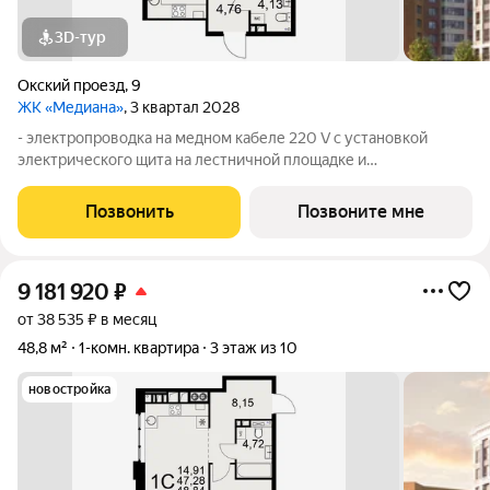
3D-тур
Окский проезд
,
9
ЖК «Медиана»
, 3 квартал 2028
- электропроводка на медном кабеле 220 V с установкой
электрического щита на лестничной площадке и
распределительного щита в квартире; - штукатурка кирпичных
стен, кроме стен лоджий, откосов дверных и оконных
Позвонить
Позвоните мне
проемов, ниш прохождения стояков
9 181 920
₽
от 38 535 ₽ в месяц
48,8 м²
1-комн. квартира
3 этаж из 10
новостройка