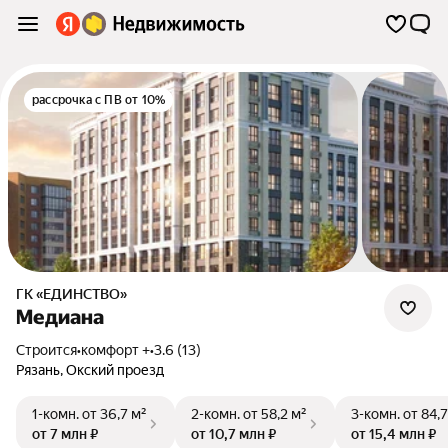
рассрочка с ПВ от 10%
ГК «ЕДИНСТВО»
Медиана
Строится
•
комфорт +
•
3.6 (13)
Рязань
,
Окский проезд
1-комн.
от 36,7 м²
2-комн.
от 58,2 м²
3-комн.
от 84,7
от 7 млн ₽
от 10,7 млн ₽
от 15,4 млн ₽