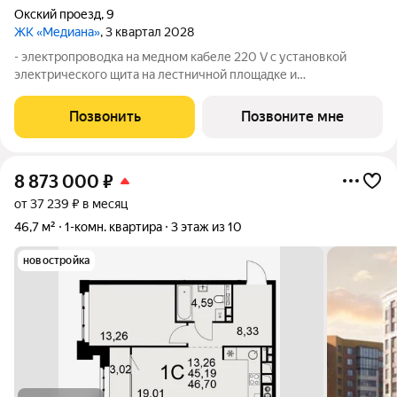
Окский проезд
,
9
ЖК «Медиана»
, 3 квартал 2028
- электропроводка на медном кабеле 220 V с установкой
электрического щита на лестничной площадке и
распределительного щита в квартире; - штукатурка кирпичных
стен, кроме стен лоджий, откосов дверных и оконных
Позвонить
Позвоните мне
проемов, ниш прохождения стояков
8 873 000
₽
от 37 239 ₽ в месяц
46,7 м²
1-комн. квартира
3 этаж из 10
новостройка