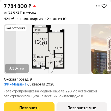
7 784 800
₽
от 32 672 ₽ в месяц
42,1 м²
1-комн. квартира
2 этаж из 10
новостройка
3D-тур
Окский проезд
,
9
ЖК «Медиана»
, 3 квартал 2028
- электропроводка на медном кабеле 220 V с установкой
электрического щита на лестничной площадке и
распределительного щита в квартире; - штукатурка кирпичных
стен, кроме стен лоджий, откосов дверных и оконных
Позвонить
Позвоните мне