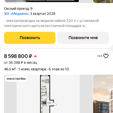
Окский проезд
,
9
ЖК «Медиана»
, 3 квартал 2028
- электропроводка на медном кабеле 220 V с установкой
электрического щита на лестничной площадке и
распределительного щита в квартире; - штукатурка кирпичных
стен, кроме стен лоджий, откосов дверных и оконных
Позвонить
Позвоните мне
проемов, ниш прохождения стояков
8 598 800
₽
от 36 088 ₽ в месяц
46,5 м²
1-комн. квартира
6 этаж из 10
новостройка