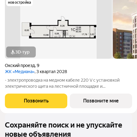
новостройка
3D-тур
Окский проезд
,
9
ЖК «Медиана»
, 3 квартал 2028
- электропроводка на медном кабеле 220 V с установкой
электрического щита на лестничной площадке и
распределительного щита в квартире; - штукатурка кирпичных
стен, кроме стен лоджий, откосов дверных и оконных
Позвонить
Позвоните мне
проемов, ниш прохождения стояков
Сохраняйте поиск и не упускайте
новые объявления