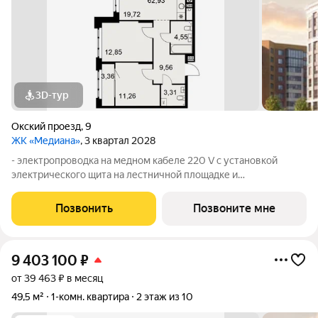
3D-тур
Окский проезд
,
9
ЖК «Медиана»
, 3 квартал 2028
- электропроводка на медном кабеле 220 V с установкой
электрического щита на лестничной площадке и
распределительного щита в квартире; - штукатурка кирпичных
стен, кроме стен лоджий, откосов дверных и оконных
Позвонить
Позвоните мне
проемов, ниш прохождения стояков
9 403 100
₽
от 39 463 ₽ в месяц
49,5 м²
1-комн. квартира
2 этаж из 10