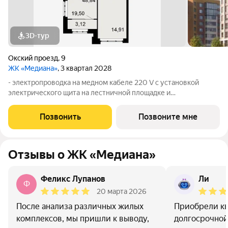
3D-тур
Окский проезд
,
9
ЖК «Медиана»
, 3 квартал 2028
- электропроводка на медном кабеле 220 V с установкой
электрического щита на лестничной площадке и
распределительного щита в квартире; - штукатурка кирпичных
стен, кроме стен лоджий, откосов дверных и оконных
Позвонить
Позвоните мне
проемов, ниш прохождения стояков
Отзывы о ЖК «Медиана»
Феликс Лупанов
Ли
Ф
20 марта 2026
После анализа различных жилых
Приобрели кв
комплексов, мы пришли к выводу,
долгосрочной