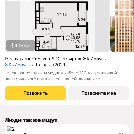
3D-тур
Рязань
,
район Семчино
,
9-10-й квартал
,
ЖК Импульс
ЖК «Импульс»
, 1 квартал 2029
- электропроводка на медном кабеле 220 V с установкой
электрического щита на лестничной площадке и
распределительного щита в квартире; - штукатурка кирпичных
стен, кроме стен лоджий, откосов дверных и оконных
Позвонить
Позвоните мне
проемов, ниш прохождения стояков
Люди также ищут