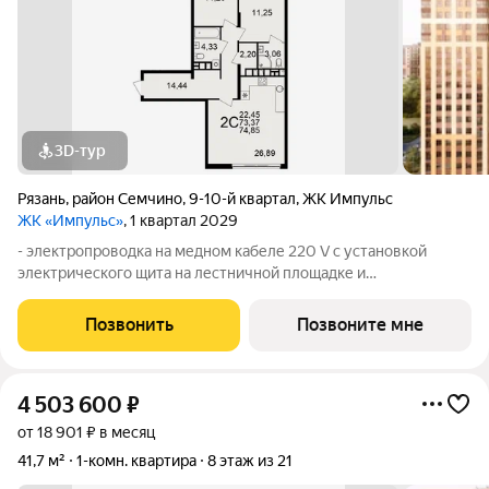
3D-тур
Рязань
,
район Семчино
,
9-10-й квартал
,
ЖК Импульс
ЖК «Импульс»
, 1 квартал 2029
- электропроводка на медном кабеле 220 V с установкой
электрического щита на лестничной площадке и
распределительного щита в квартире; - штукатурка кирпичных
стен, кроме стен лоджий, откосов дверных и оконных
Позвонить
Позвоните мне
проемов, ниш прохождения стояков
4 503 600
₽
от 18 901 ₽ в месяц
41,7 м²
1-комн. квартира
8 этаж из 21