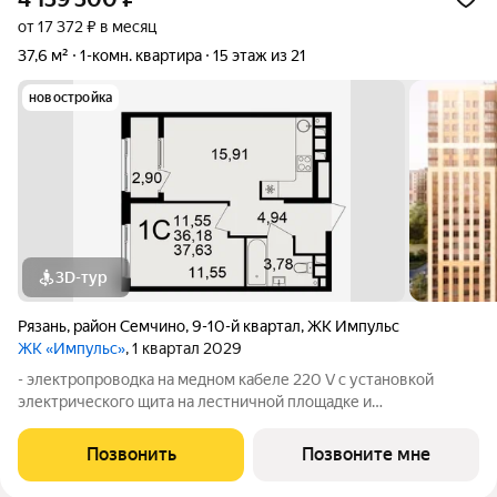
от 17 372 ₽ в месяц
37,6 м²
1-комн. квартира
15 этаж из 21
новостройка
3D-тур
Рязань
,
район Семчино
,
9-10-й квартал
,
ЖК Импульс
ЖК «Импульс»
, 1 квартал 2029
- электропроводка на медном кабеле 220 V с установкой
электрического щита на лестничной площадке и
распределительного щита в квартире; - штукатурка кирпичных
стен, кроме стен лоджий, откосов дверных и оконных
Позвонить
Позвоните мне
проемов, ниш прохождения стояков