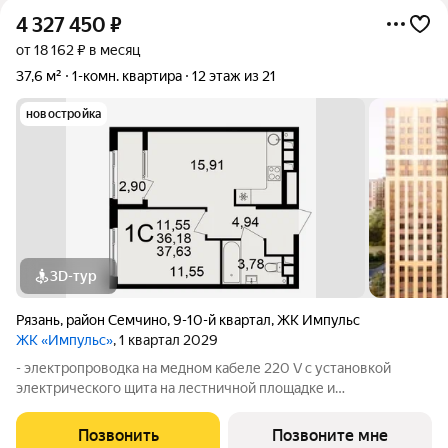
4 327 450
₽
от 18 162 ₽ в месяц
37,6 м²
1-комн. квартира
12 этаж из 21
новостройка
3D-тур
Рязань
,
район Семчино
,
9-10-й квартал
,
ЖК Импульс
ЖК «Импульс»
, 1 квартал 2029
- электропроводка на медном кабеле 220 V с установкой
электрического щита на лестничной площадке и
распределительного щита в квартире; - штукатурка кирпичных
стен, кроме стен лоджий, откосов дверных и оконных
Позвонить
Позвоните мне