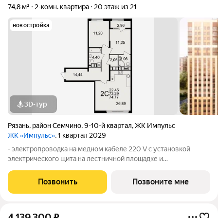
74,8 м²
2-комн. квартира
20 этаж из 21
новостройка
3D-тур
Рязань
,
район Семчино
,
9-10-й квартал
,
ЖК Импульс
ЖК «Импульс»
, 1 квартал 2029
- электропроводка на медном кабеле 220 V с установкой
электрического щита на лестничной площадке и
распределительного щита в квартире; - штукатурка кирпичных
стен, кроме стен лоджий, откосов дверных и оконных
Позвонить
Позвоните мне
проемов, ниш прохождения стояков
4 139 300
₽