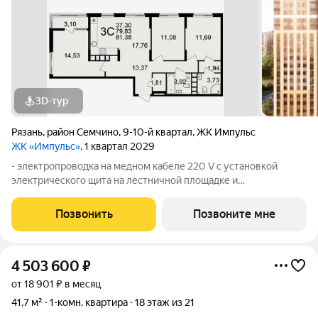
3D-тур
Рязань
,
район Семчино
,
9-10-й квартал
,
ЖК Импульс
ЖК «Импульс»
, 1 квартал 2029
- электропроводка на медном кабеле 220 V с установкой
электрического щита на лестничной площадке и
распределительного щита в квартире; - штукатурка кирпичных
стен, кроме стен лоджий, откосов дверных и оконных
Позвонить
Позвоните мне
проемов, ниш прохождения стояков
4 503 600
₽
от 18 901 ₽ в месяц
41,7 м²
1-комн. квартира
18 этаж из 21