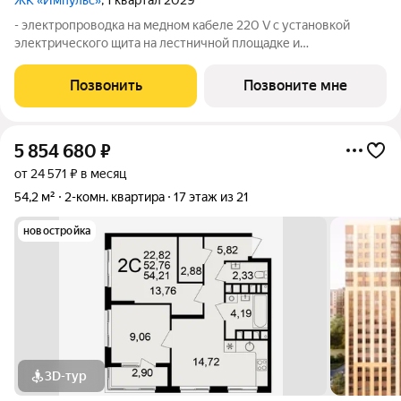
ЖК «Импульс»
, 1 квартал 2029
- электропроводка на медном кабеле 220 V с установкой
электрического щита на лестничной площадке и
распределительного щита в квартире; - штукатурка кирпичных
стен, кроме стен лоджий, откосов дверных и оконных
Позвонить
Позвоните мне
проемов, ниш прохождения стояков
5 854 680
₽
от 24 571 ₽ в месяц
54,2 м²
2-комн. квартира
17 этаж из 21
новостройка
3D-тур