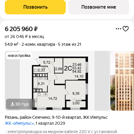
стен, кроме стен лоджий, откосов дверных и оконных
Позвонить
Позвоните мне
проемов, ниш прохождения стояков
6 205 960
₽
от 26 046 ₽ в месяц
54,9 м²
2-комн. квартира
5 этаж из 21
новостройка
3D-тур
Рязань
,
район Семчино
,
9-10-й квартал
,
ЖК Импульс
ЖК «Импульс»
, 1 квартал 2029
- электропроводка на медном кабеле 220 V с установкой