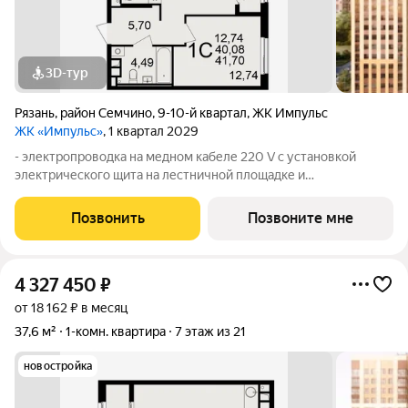
3D-тур
Рязань
,
район Семчино
,
9-10-й квартал
,
ЖК Импульс
ЖК «Импульс»
, 1 квартал 2029
- электропроводка на медном кабеле 220 V с установкой
электрического щита на лестничной площадке и
распределительного щита в квартире; - штукатурка кирпичных
стен, кроме стен лоджий, откосов дверных и оконных
Позвонить
Позвоните мне
проемов, ниш прохождения стояков
4 327 450
₽
от 18 162 ₽ в месяц
37,6 м²
1-комн. квартира
7 этаж из 21
новостройка