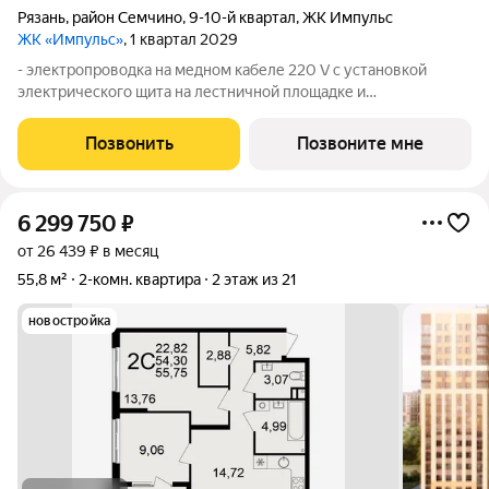
Рязань
,
район Семчино
,
9-10-й квартал
,
ЖК Импульс
ЖК «Импульс»
, 1 квартал 2029
- электропроводка на медном кабеле 220 V с установкой
электрического щита на лестничной площадке и
распределительного щита в квартире; - штукатурка кирпичных
стен, кроме стен лоджий, откосов дверных и оконных
Позвонить
Позвоните мне
проемов, ниш прохождения стояков
6 299 750
₽
от 26 439 ₽ в месяц
55,8 м²
2-комн. квартира
2 этаж из 21
новостройка