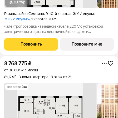
3D-тур
Рязань
,
район Семчино
,
9-10-й квартал
,
ЖК Импульс
ЖК «Импульс»
, 1 квартал 2029
- электропроводка на медном кабеле 220 V с установкой
электрического щита на лестничной площадке и
распределительного щита в квартире; - штукатурка кирпичных
стен, кроме стен лоджий, откосов дверных и оконных
Позвонить
Позвоните мне
проемов, ниш прохождения стояков
8 768 775
₽
от 36 801 ₽ в месяц
81,6 м²
3-комн. квартира
9 этаж из 21
новостройка