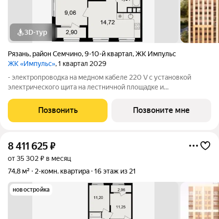
3D-тур
Рязань
,
район Семчино
,
9-10-й квартал
,
ЖК Импульс
ЖК «Импульс»
, 1 квартал 2029
- электропроводка на медном кабеле 220 V с установкой
электрического щита на лестничной площадке и
распределительного щита в квартире; - штукатурка кирпичных
стен, кроме стен лоджий, откосов дверных и оконных
Позвонить
Позвоните мне
проемов, ниш прохождения стояков
8 411 625
₽
от 35 302 ₽ в месяц
74,8 м²
2-комн. квартира
16 этаж из 21
новостройка