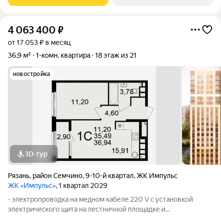
проемов, ниш прохождения стояков
4 063 400
₽
от 17 053 ₽ в месяц
36,9 м²
1-комн. квартира
18 этаж из 21
новостройка
3D-тур
Рязань
,
район Семчино
,
9-10-й квартал
,
ЖК Импульс
ЖК «Импульс»
, 1 квартал 2029
- электропроводка на медном кабеле 220 V с установкой
электрического щита на лестничной площадке и
распределительного щита в квартире; - штукатурка кирпичных