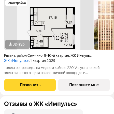
новостройка
3D-тур
Рязань
,
район Семчино
,
9-10-й квартал
,
ЖК Импульс
ЖК «Импульс»
, 1 квартал 2029
- электропроводка на медном кабеле 220 V с установкой
электрического щита на лестничной площадке и
распределительного щита в квартире; - штукатурка кирпичных
стен, кроме стен лоджий, откосов дверных и оконных
Позвонить
Позвоните мне
проемов, ниш прохождения стояков
Отзывы о ЖК «Импульс»