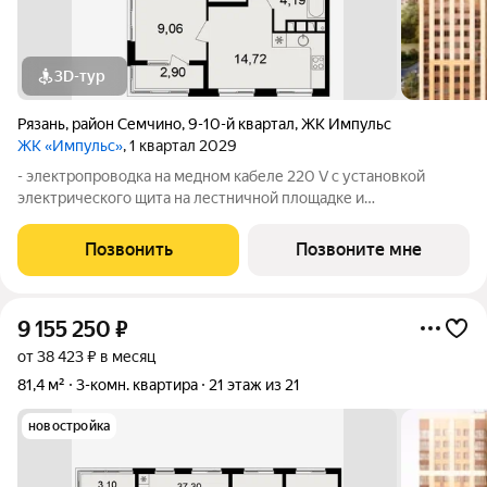
3D-тур
Рязань
,
район Семчино
,
9-10-й квартал
,
ЖК Импульс
ЖК «Импульс»
, 1 квартал 2029
- электропроводка на медном кабеле 220 V с установкой
электрического щита на лестничной площадке и
распределительного щита в квартире; - штукатурка кирпичных
стен, кроме стен лоджий, откосов дверных и оконных
Позвонить
Позвоните мне
проемов, ниш прохождения стояков
9 155 250
₽
от 38 423 ₽ в месяц
81,4 м²
3-комн. квартира
21 этаж из 21
новостройка