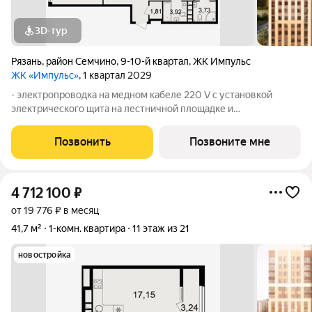
3D-тур
Рязань
,
район Семчино
,
9-10-й квартал
,
ЖК Импульс
ЖК «Импульс»
, 1 квартал 2029
- электропроводка на медном кабеле 220 V с установкой
электрического щита на лестничной площадке и
распределительного щита в квартире; - штукатурка кирпичных
стен, кроме стен лоджий, откосов дверных и оконных
Позвонить
Позвоните мне
проемов, ниш прохождения стояков
4 712 100
₽
от 19 776 ₽ в месяц
41,7 м²
1-комн. квартира
11 этаж из 21
новостройка