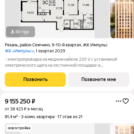
3D-тур
Рязань
,
район Семчино
,
9-10-й квартал
,
ЖК Импульс
ЖК «Импульс»
, 1 квартал 2029
- электропроводка на медном кабеле 220 V с установкой
электрического щита на лестничной площадке и
распределительного щита в квартире; - штукатурка кирпичных
стен, кроме стен лоджий, откосов дверных и оконных
Позвонить
Позвоните мне
проемов, ниш прохождения стояков
9 155 250
₽
от 38 423 ₽ в месяц
81,4 м²
3-комн. квартира
17 этаж из 21
новостройка