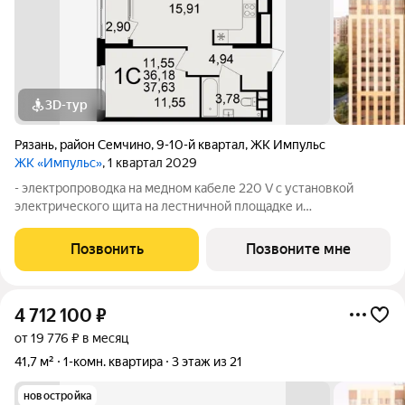
3D-тур
Рязань
,
район Семчино
,
9-10-й квартал
,
ЖК Импульс
ЖК «Импульс»
, 1 квартал 2029
- электропроводка на медном кабеле 220 V с установкой
электрического щита на лестничной площадке и
распределительного щита в квартире; - штукатурка кирпичных
стен, кроме стен лоджий, откосов дверных и оконных
Позвонить
Позвоните мне
проемов, ниш прохождения стояков
4 712 100
₽
от 19 776 ₽ в месяц
41,7 м²
1-комн. квартира
3 этаж из 21
новостройка