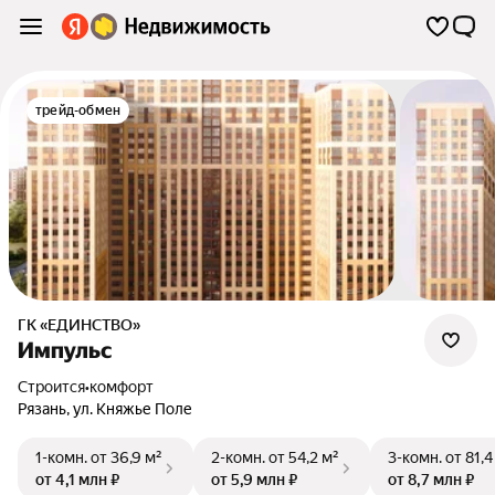
трейд-обмен
ГК «ЕДИНСТВО»
Импульс
Строится
•
комфорт
Рязань
,
ул. Княжье Поле
1-комн.
от 36,9 м²
2-комн.
от 54,2 м²
3-комн.
от 81,4
от 4,1 млн ₽
от 5,9 млн ₽
от 8,7 млн ₽