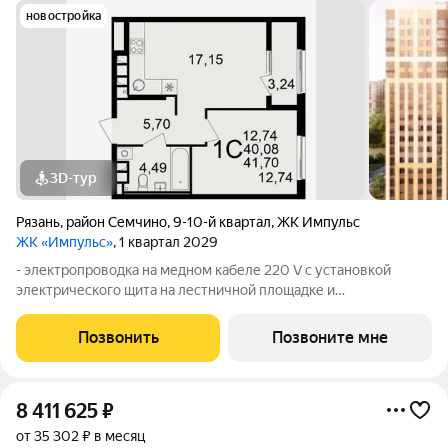
новостройка
3D-тур
Рязань
,
район Семчино
,
9-10-й квартал
,
ЖК Импульс
ЖК «Импульс»
, 1 квартал 2029
- электропроводка на медном кабеле 220 V с установкой
электрического щита на лестничной площадке и
распределительного щита в квартире; - штукатурка кирпичных
стен, кроме стен лоджий, откосов дверных и оконных
Позвонить
Позвоните мне
проемов, ниш прохождения стояков
8 411 625
₽
от 35 302 ₽ в месяц