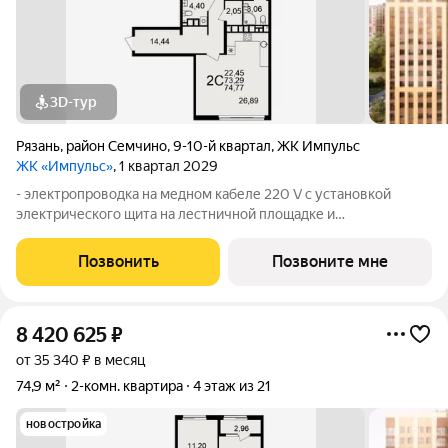
3D-тур
Рязань
,
район Семчино
,
9-10-й квартал
,
ЖК Импульс
ЖК «Импульс»
, 1 квартал 2029
- электропроводка на медном кабеле 220 V с установкой
электрического щита на лестничной площадке и
распределительного щита в квартире; - штукатурка кирпичных
стен, кроме стен лоджий, откосов дверных и оконных
Позвонить
Позвоните мне
проемов, ниш прохождения стояков
8 420 625
₽
от 35 340 ₽ в месяц
74,9 м²
2-комн. квартира
4 этаж из 21
новостройка