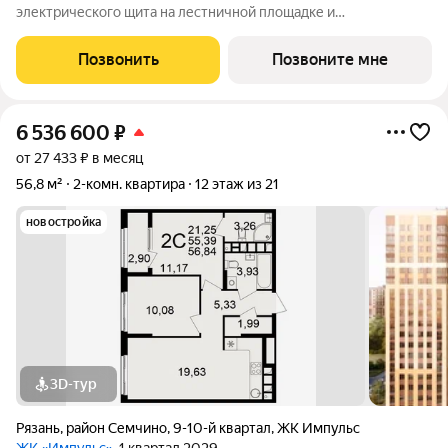
электрического щита на лестничной площадке и
распределительного щита в квартире; - штукатурка кирпичных
стен, кроме стен лоджий, откосов дверных и оконных
Позвонить
Позвоните мне
проемов, ниш прохождения стояков
6 536 600
₽
от 27 433 ₽ в месяц
56,8 м²
2-комн. квартира
12 этаж из 21
новостройка
3D-тур
Рязань
,
район Семчино
,
9-10-й квартал
,
ЖК Импульс