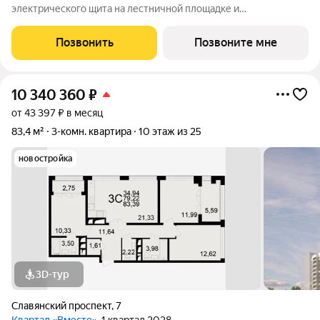
электрического щита на лестничной площадке и
распределительного щита в квартире; - штукатурка кирпичных
стен, кроме стен лоджий, откосов дверных и оконных
Позвонить
Позвоните мне
проемов, ниш прохождения стояков
10 340 360
₽
от 43 397 ₽ в месяц
83,4 м²
3-комн. квартира
10 этаж из 25
новостройка
3D-тур
Славянский проспект
,
7