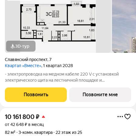
3D-тур
Славянский проспект
,
7
Квартал «Вместе»
, 1 квартал 2028
- электропроводка на медном кабеле 220 V с установкой
электрического щита на лестничной площадке и
распределительного щита в квартире; - штукатурка кирпичных
стен, кроме стен балконов, откосов дверных и оконных
Позвонить
Позвоните мне
проемов, ниш прохождения стояков
10 161 800
₽
от 42 648 ₽ в месяц
82 м²
3-комн. квартира
22 этаж из 25