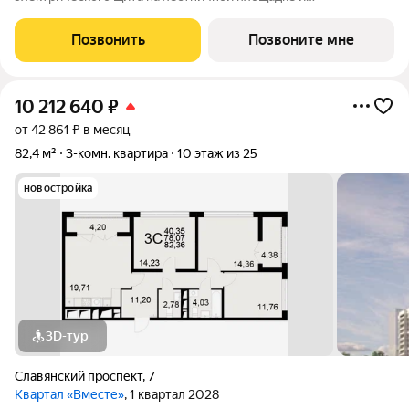
распределительного щита в квартире; - штукатурка кирпичных
стен, кроме стен балконов, откосов дверных и оконных
Позвонить
Позвоните мне
проемов, ниш прохождения стояков
10 212 640
₽
от 42 861 ₽ в месяц
82,4 м²
3-комн. квартира
10 этаж из 25
новостройка
3D-тур
Славянский проспект
,
7
Квартал «Вместе»
, 1 квартал 2028