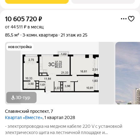
проемов, ниш прохождения стояков
10 605 720
₽
от 44 511 ₽ в месяц
85,5 м²
3-комн. квартира
21 этаж из 25
новостройка
3D-тур
Славянский проспект
,
7
Квартал «Вместе»
, 1 квартал 2028
- электропроводка на медном кабеле 220 V с установкой
электрического щита на лестничной площадке и
распределительного щита в квартире; - штукатурка кирпичных