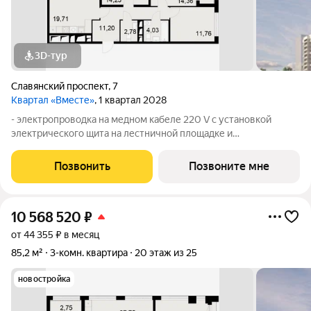
3D-тур
Славянский проспект
,
7
Квартал «Вместе»
, 1 квартал 2028
- электропроводка на медном кабеле 220 V с установкой
электрического щита на лестничной площадке и
распределительного щита в квартире; - штукатурка кирпичных
стен, кроме стен лоджий, откосов дверных и оконных
Позвонить
Позвоните мне
проемов, ниш прохождения стояков
10 568 520
₽
от 44 355 ₽ в месяц
85,2 м²
3-комн. квартира
20 этаж из 25
новостройка