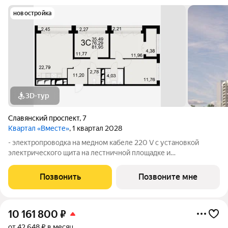
новостройка
3D-тур
Славянский проспект
,
7
Квартал «Вместе»
, 1 квартал 2028
- электропроводка на медном кабеле 220 V с установкой
электрического щита на лестничной площадке и
распределительного щита в квартире; - штукатурка кирпичных
стен, кроме стен лоджий, откосов дверных и оконных
Позвонить
Позвоните мне
проемов, ниш прохождения стояков
10 161 800
₽
от 42 648 ₽ в месяц