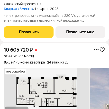
Славянский проспект
,
7
Квартал «Вместе»
, 1 квартал 2028
- электропроводка на медном кабеле 220 V с установкой
электрического щита на лестничной площадке и
распределительного щита в квартире; - штукатурка кирпичных
стен, кроме стен лоджий, откосов дверных и оконных
Позвонить
Позвоните мне
проемов, ниш прохождения стояков
10 605 720
₽
от 44 511 ₽ в месяц
85,5 м²
3-комн. квартира
24 этаж из 25
новостройка