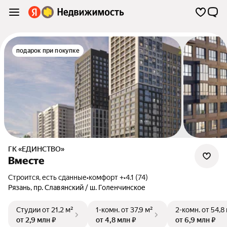
подарок при покупке
ГК «ЕДИНСТВО»
Вместе
Строится, есть сданные
•
комфорт +
•
4.1 (74)
Рязань
,
пр. Славянский / ш. Голенчинское
Студии
от 21,2 м²
1-комн.
от 37,9 м²
2-комн.
от 54,8
от 2,9 млн ₽
от 4,8 млн ₽
от 6,9 млн ₽