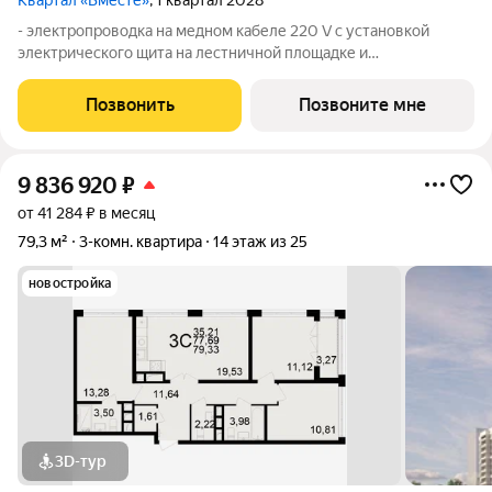
Квартал «Вместе»
, 1 квартал 2028
- электропроводка на медном кабеле 220 V с установкой
электрического щита на лестничной площадке и
распределительного щита в квартире; - штукатурка кирпичных
стен, кроме стен лоджий, откосов дверных и оконных
Позвонить
Позвоните мне
проемов, ниш прохождения стояков
9 836 920
₽
от 41 284 ₽ в месяц
79,3 м²
3-комн. квартира
14 этаж из 25
новостройка
3D-тур