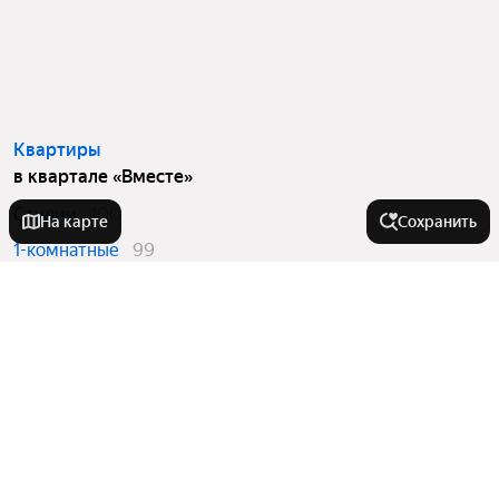
Квартиры
в квартале «Вместе»
Студии
100
На карте
Сохранить
1-комнатные
99
2-комнатные
88
3-комнатные
38
Квартиры в новостройках
в квартале «Вместе»
Студии
100
1-комнатные
99