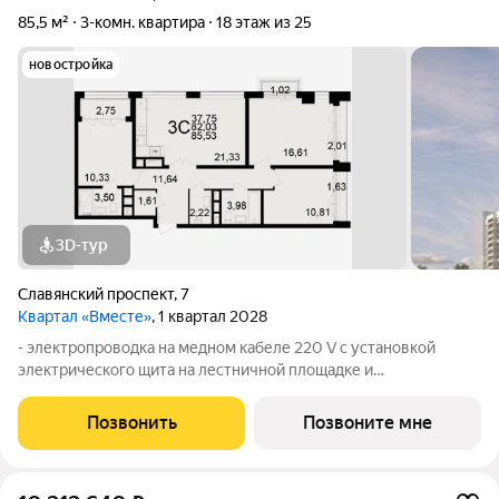
85,5 м²
3-комн. квартира
18 этаж из 25
новостройка
3D-тур
Славянский проспект
,
7
Квартал «Вместе»
, 1 квартал 2028
- электропроводка на медном кабеле 220 V с установкой
электрического щита на лестничной площадке и
распределительного щита в квартире; - штукатурка кирпичных
стен, кроме стен балконов, откосов дверных и оконных
Позвонить
Позвоните мне
проемов, ниш прохождения стояков