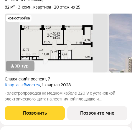
82 м²
3-комн. квартира
20 этаж из 25
новостройка
3D-тур
Славянский проспект
,
7
Квартал «Вместе»
, 1 квартал 2028
- электропроводка на медном кабеле 220 V с установкой
электрического щита на лестничной площадке и
распределительного щита в квартире; - штукатурка кирпичных
стен, кроме стен лоджий, откосов дверных и оконных
Позвонить
Позвоните мне
проемов, ниш прохождения стояков