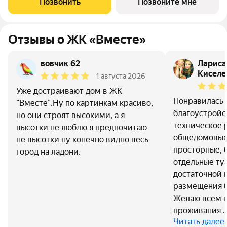
Позвонить
Позвоните мне
проемов, ниш прохождения стояков
Отзывы о ЖК «Вместе»
вовчик 62
Лариса
Киселе
1 августа 2026
Уже достраивают дом в ЖК
Понравилась 
"Вместе".Ну по картинкам красиво,
благоустройс
но они строят высокими, а я
техническое
высотки не люблю я предпочитаю
общедомовых
не высотки ну конечно видно весь
просторные, 
город на ладони.
отдельные ту
достаточной 
размещения 
Желаю всем 
проживания 
Читать далее