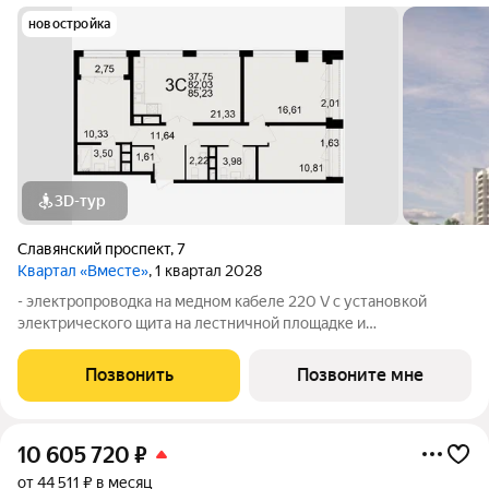
новостройка
3D-тур
Славянский проспект
,
7
Квартал «Вместе»
, 1 квартал 2028
- электропроводка на медном кабеле 220 V с установкой
электрического щита на лестничной площадке и
распределительного щита в квартире; - штукатурка кирпичных
стен, кроме стен лоджий, откосов дверных и оконных
Позвонить
Позвоните мне
проемов, ниш прохождения стояков
10 605 720
₽
от 44 511 ₽ в месяц