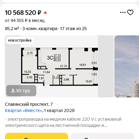
10 568 520
₽
от 44 355 ₽ в месяц
85,2 м²
3-комн. квартира
17 этаж из 25
новостройка
3D-тур
Славянский проспект
,
7
Квартал «Вместе»
, 1 квартал 2028
- электропроводка на медном кабеле 220 V с установкой
электрического щита на лестничной площадке и
распределительного щита в квартире; - штукатурка кирпичных
стен, кроме стен лоджий, откосов дверных и оконных