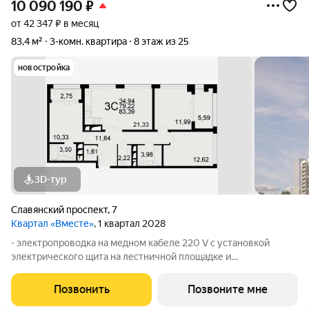
10 090 190
₽
от 42 347 ₽ в месяц
83,4 м²
3-комн. квартира
8 этаж из 25
новостройка
3D-тур
Славянский проспект
,
7
Квартал «Вместе»
, 1 квартал 2028
- электропроводка на медном кабеле 220 V с установкой
электрического щита на лестничной площадке и
распределительного щита в квартире; - штукатурка кирпичных
стен, кроме стен лоджий, откосов дверных и оконных
Позвонить
Позвоните мне
проемов, ниш прохождения стояков