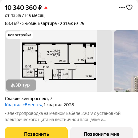
10 340 360
₽
от 43 397 ₽ в месяц
83,4 м²
3-комн. квартира
2 этаж из 25
новостройка
3D-тур
Славянский проспект
,
7
Квартал «Вместе»
, 1 квартал 2028
- электропроводка на медном кабеле 220 V с установкой
электрического щита на лестничной площадке и
распределительного щита в квартире; - штукатурка кирпичных
стен, кроме стен лоджий, откосов дверных и оконных
Позвонить
Позвоните мне