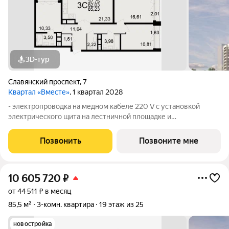
3D-тур
Славянский проспект
,
7
Квартал «Вместе»
, 1 квартал 2028
- электропроводка на медном кабеле 220 V с установкой
электрического щита на лестничной площадке и
распределительного щита в квартире; - штукатурка кирпичных
стен, кроме стен лоджий, откосов дверных и оконных
Позвонить
Позвоните мне
проемов, ниш прохождения стояков
10 605 720
₽
от 44 511 ₽ в месяц
85,5 м²
3-комн. квартира
19 этаж из 25
новостройка