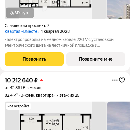
3D-тур
Славянский проспект
,
7
Квартал «Вместе»
, 1 квартал 2028
- электропроводка на медном кабеле 220 V с установкой
электрического щита на лестничной площадке и
распределительного щита в квартире; - штукатурка кирпичных
стен, кроме стен лоджий, откосов дверных и оконных
Позвонить
Позвоните мне
проемов, ниш прохождения стояков
10 212 640
₽
от 42 861 ₽ в месяц
82,4 м²
3-комн. квартира
7 этаж из 25
новостройка