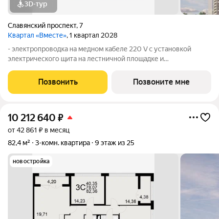
3D-тур
Славянский проспект
,
7
Квартал «Вместе»
, 1 квартал 2028
- электропроводка на медном кабеле 220 V с установкой
электрического щита на лестничной площадке и
распределительного щита в квартире; - штукатурка кирпичных
стен, кроме стен балконов, откосов дверных и оконных
Позвонить
Позвоните мне
проемов, ниш прохождения стояков
10 212 640
₽
от 42 861 ₽ в месяц
82,4 м²
3-комн. квартира
9 этаж из 25
новостройка