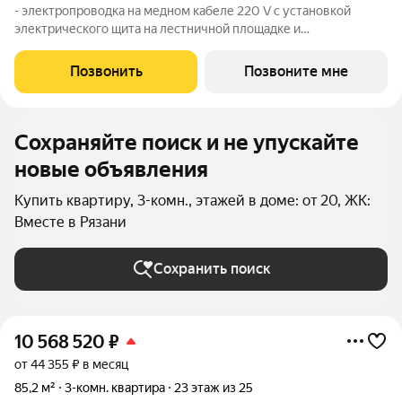
- электропроводка на медном кабеле 220 V с установкой
электрического щита на лестничной площадке и
распределительного щита в квартире; - штукатурка кирпичных
стен, кроме стен лоджий, откосов дверных и оконных
Позвонить
Позвоните мне
проемов, ниш прохождения стояков
Сохраняйте поиск и не упускайте
новые объявления
Купить квартиру, 3-комн., этажей в доме: от 20, ЖК:
Вместе в Рязани
Сохранить поиск
10 568 520
₽
от 44 355 ₽ в месяц
85,2 м²
3-комн. квартира
23 этаж из 25