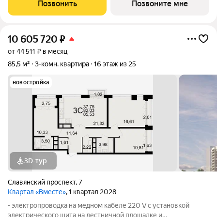
стен, кроме стен лоджий, откосов дверных и оконных
Позвонить
Позвоните мне
проемов, ниш прохождения стояков
10 605 720
₽
от 44 511 ₽ в месяц
85,5 м²
3-комн. квартира
16 этаж из 25
новостройка
3D-тур
Славянский проспект
,
7
Квартал «Вместе»
, 1 квартал 2028
- электропроводка на медном кабеле 220 V с установкой
электрического щита на лестничной площадке и