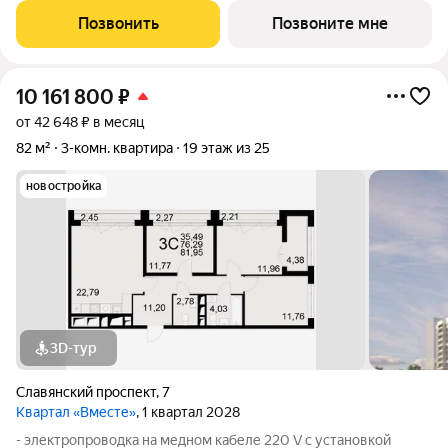
стен, кроме стен балконов, откосов дверных и оконных
Позвонить
Позвоните мне
проемов, ниш прохождения стояков
10 161 800
₽
от 42 648 ₽ в месяц
82 м²
3-комн. квартира
19 этаж из 25
новостройка
3D-тур
Славянский проспект
,
7
Квартал «Вместе»
, 1 квартал 2028
- электропроводка на медном кабеле 220 V с установкой