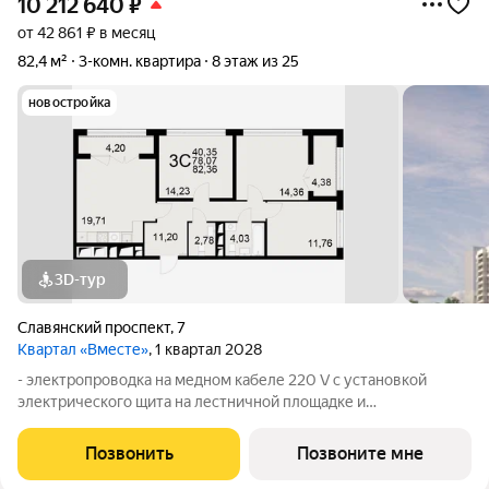
10 212 640
₽
от 42 861 ₽ в месяц
82,4 м²
3-комн. квартира
8 этаж из 25
новостройка
3D-тур
Славянский проспект
,
7
Квартал «Вместе»
, 1 квартал 2028
- электропроводка на медном кабеле 220 V с установкой
электрического щита на лестничной площадке и
распределительного щита в квартире; - штукатурка кирпичных
стен, кроме стен лоджий, откосов дверных и оконных
Позвонить
Позвоните мне
проемов, ниш прохождения стояков