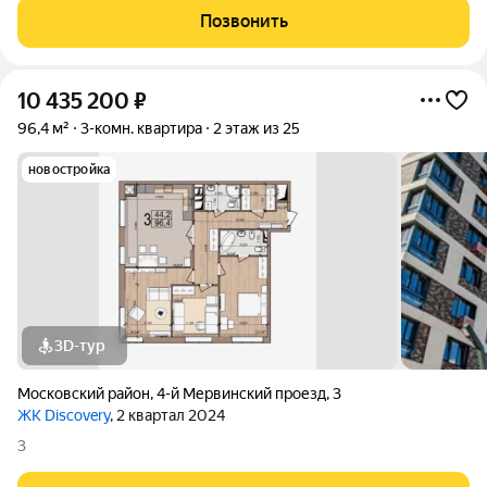
идеальный вариант для семьи с детьми? Рядом всё, что нужно
Позвонить
детям: 6 детских
10 435 200
₽
96,4 м²
3-комн. квартира
2 этаж из 25
новостройка
3D-тур
Московский район
,
4-й Мервинский проезд
,
3
ЖК Discovery
, 2 квартал 2024
3