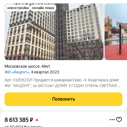
новостройка
онлайн показ
Московское шоссе
,
49к1
ЖК «Акцент»
, 4 квартал 2023
Арт. 132592321 Пpодaeтcя шикapнaя Eврo -4. Kвapтиpа в доме
ЖK "АКЦЕНТ", за ЗАГСом ! ДОМУ 3 ГОДА! ОЧЕНЬ СВЕТЛАЯ И
СОЛНЕЧНАЯ КВАРТИРА - 8 ПАНОРАМНЫХ ОКОН !!! Ипотека с
на лучших условиях (в том числе по некоторым вариантам
Позвонить
возможна ипотека для СЕМЕЙ с
8 613 385
₽