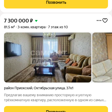
Позвонить
7 300 000
₽
81,5 м²
3-комн. квартира
7 этаж из 10
район Приокский
,
Октябрьская улица
,
37к1
Предлагаю вашему вниманию просторную и уютную
трёхкомнатную квартиру, расположенную в одном из самых
экологически чистых и спокойных районов нашего города. Это
идеальный вариант для тех, кто ценит комфорт, тишину и
Позвонить