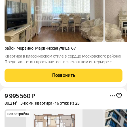
район Мервино
,
Мервинская улица
,
67
Квартира в классическом стиле в сердце Московского района!
Представьте: вы просыпаетесь в элегантном интерьере с
лепниной и благородными оттенками, пьёте кофе с красивым
видом из окна. Это не просто квартира, это пространство со
Позвонить
вкусом. Локация этого
9 995 560
₽
88,2 м²
3-комн. квартира
16 этаж из 25
новостройка