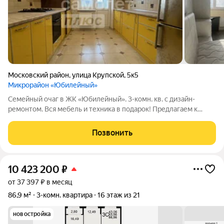
Московский район
,
улица Крупской
,
5к5
Микрорайон «Юбилейный»
Семейный очаг в ЖК «Юбилейный». 3-комн. кв. с дизайн-
ремонтом. Вся мебель и техника в подарок! Предлагаем к
продаже замечательную трёхкомнатную квартиру в одном из
лучших комплексов города ЖК «Юбилейный». Это не просто
Позвонить
квадратные метры, а полностью
10 423 200
₽
от 37 397 ₽ в месяц
86,9 м²
3-комн. квартира
16 этаж из 21
новостройка