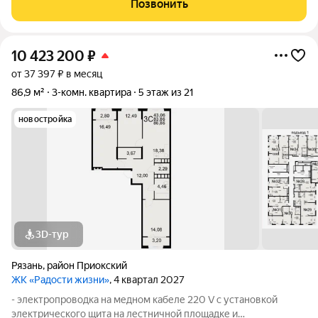
Позвонить
правильную форму. В квартире
10 423 200
₽
от 37 397 ₽ в месяц
86,9 м²
3-комн. квартира
5 этаж из 21
новостройка
3D-тур
Рязань
,
район Приокский
ЖК «Радости жизни»
, 4 квартал 2027
- электропроводка на медном кабеле 220 V с установкой
электрического щита на лестничной площадке и