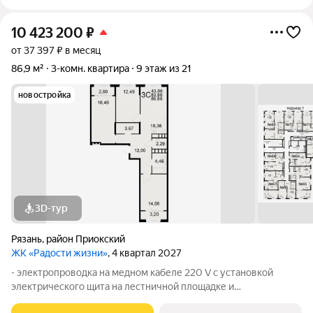
10 423 200
₽
от 37 397 ₽ в месяц
86,9 м²
3-комн. квартира
9 этаж из 21
новостройка
3D-тур
Рязань
,
район Приокский
ЖК «Радости жизни»
, 4 квартал 2027
- электропроводка на медном кабеле 220 V с установкой
электрического щита на лестничной площадке и
распределительного щита в квартире; - штукатурка кирпичных