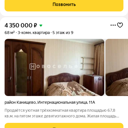
Позвонить
4 350 000
₽
68 м²
3-комн. квартира
5 этаж из 9
район Канищево
,
Интернациональная улица
,
11А
Продаётся уютная трёхкомнатная квартира площадью 67,8
кв.м. на пятом этаже девятиэтажного дома. Жилая площадь
составляет комфортные 44 кв.м., а кухня 7,5 кв.м. Комнаты
изолированы и выходят на разные стороны, имеют