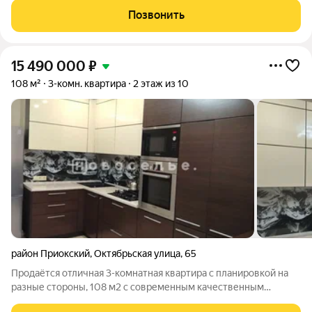
Позвонить
15 490 000
₽
108 м²
3-комн. квартира
2 этаж из 10
район Приокский
,
Октябрьская улица
,
65
Продaётcя отличная 3-комнaтнaя квартира с планировкой на
разные стороны, 108 м2 с современным качественным
ремонтом. Квартира с мебелью и бытовой техникой.