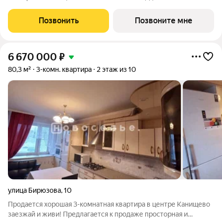
распределительного щита в квартире; - штукатурка кирпичных
стен, кроме стен лоджий, откосов дверных и оконных
Позвонить
Позвоните мне
проемов, ниш прохождения стояков
6 670 000
₽
80,3 м²
3-комн. квартира
2 этаж из 10
улица Бирюзова
,
10
Продается хорошая 3-комнатная квартира в центре Канищево
заезжай и живи! Предлагается к продаже просторная и