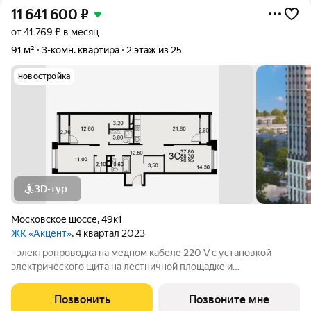
11 641 600
₽
от 41 769 ₽ в месяц
91 м²
3-комн. квартира
2 этаж из 25
новостройка
3D-тур
Московское шоссе
,
49к1
ЖК «Акцент»
, 4 квартал 2023
- электропроводка на медном кабеле 220 V с установкой
электрического щита на лестничной площадке и
распределительного щита в квартире; - штукатурка кирпичных
стен кроме экрана ограждений лоджий, откосов дверных и
Позвонить
Позвоните мне
оконных проемов, ниш прохождения