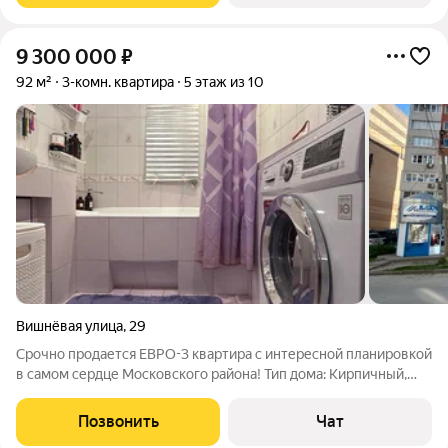
9 300 000
₽
92 м²
3-комн. квартира
5 этаж из 10
Вишнёвая улица
,
29
Срочно продается ЕВРО-3 квартира с интересной планировкой
в самом сердце Московского района! Тип дома: Кирпичный,
небольшая этажность, толстые стены, отличная шумоизоляция
и хорошие соседи!! Площадь комнат: Просторные
Позвонить
Чат
изолированные комнаты - 22,6