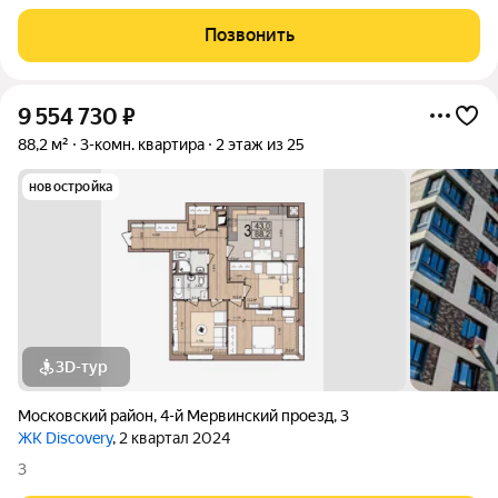
светлая, трехкомнатная квартира на среднем этаже
добротного кирпичного дома. Идеальное предложение для
Позвонить
тех, кто ценит качество, комфорт и
9 554 730
₽
88,2 м²
3-комн. квартира
2 этаж из 25
новостройка
3D-тур
Московский район
,
4-й Мервинский проезд
,
3
ЖК Discovery
, 2 квартал 2024
3