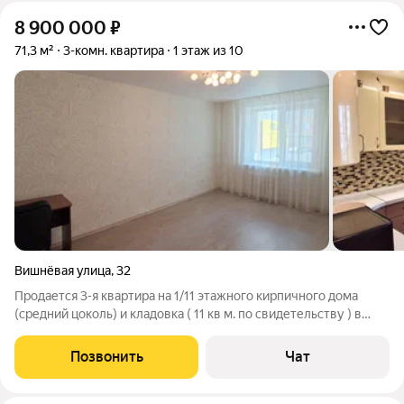
8 900 000
₽
71,3 м²
3-комн. квартира
1 этаж из 10
Вишнёвая улица
,
32
Продается 3-я квартира на 1/11 этажного кирпичного дома
(средний цоколь) и кладовка ( 11 кв м. по свидетельству ) в
подвале. - Общая площадь квартиры 71.3 кв.м. - Современный
качественный ремонт, Кухня-гостиная .Три изолированные
Позвонить
Чат
комнаты, большая