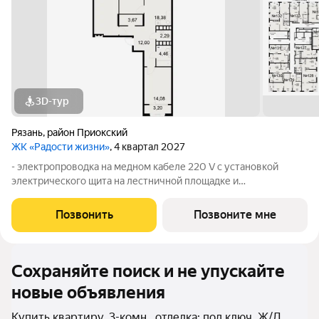
3D-тур
Рязань
,
район Приокский
ЖК «Радости жизни»
, 4 квартал 2027
- электропроводка на медном кабеле 220 V с установкой
электрического щита на лестничной площадке и
распределительного щита в квартире; - штукатурка кирпичных
стен, кроме стен лоджий, откосов дверных и оконных
Позвонить
Позвоните мне
проемов, ниш прохождения стояков
Сохраняйте поиск и не упускайте
новые объявления
Купить квартиру, 3-комн., отделка: под ключ, Ж/Д