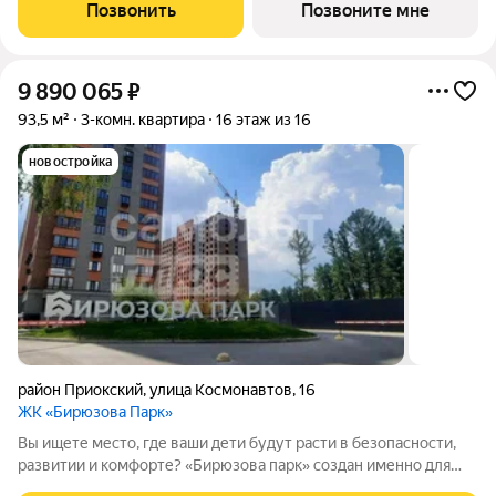
стен, кроме стен лоджий, откосов дверных и оконных
Позвонить
Позвоните мне
проемов, ниш прохождения стояков
9 890 065
₽
93,5 м²
3-комн. квартира
16 этаж из 16
новостройка
район Приокский
,
улица Космонавтов
,
16
ЖК «Бирюзова Парк»
Вы ищете место, где ваши дети будут расти в безопасности,
развитии и комфорте? «Бирюзова парк» создан именно для
этого. Ипотека 6% реальный платёж от 30 000 . Почему -это