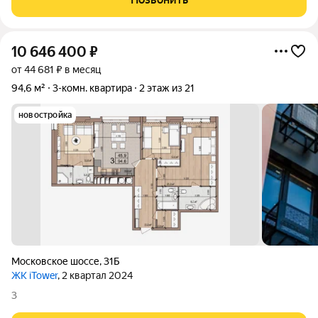
близость к природе, не отказываясь
10 646 400
₽
от 44 681 ₽ в месяц
94,6 м²
3-комн. квартира
2 этаж из 21
новостройка
Московское шоссе
,
31Б
ЖК iTower
, 2 квартал 2024
3