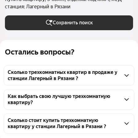
станция: Лагерный в Рязани
Сохранить поиск
Остались вопросы?
Сколько трехкомнатных квартир в продаже у
станции Лагерный в Рязани ?
На Яндекс Недвижимости в продаже у станции 
Лагерный в Рязани 253 трехкомнатных квартиры, 
Как выбрать свою лучшую трехкомнатную
квартиру?
из них 1 объявление от собственников, 153 
объявления от агентств, 99 объявлений от 
Чтобы купить 3-комнатную квартиру с отделкой 
застройщиков
под ключ у станции Лагерный, воспользуйтесь 
Сколько стоит купить трехкомнатную
квартиру у станции Лагерный в Рязани ?
тепловой картой для оценки инфраструктуры и 
транспортной доступности в выбранном районе у 
Цена за квадратный метр
49 351 — 184 390 ₽