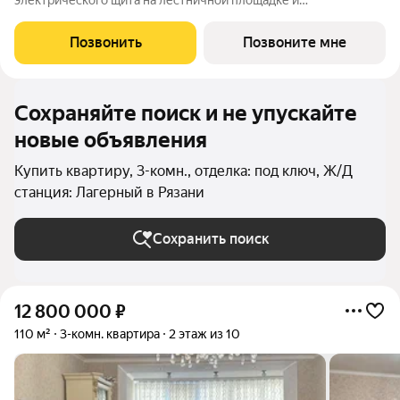
электрического щита на лестничной площадке и
распределительного щита в квартире; - штукатурка кирпичных
стен, кроме стен лоджий, откосов дверных и оконных
Позвонить
Позвоните мне
проемов, ниш прохождения стояков
Сохраняйте поиск и не упускайте
новые объявления
Купить квартиру, 3-комн., отделка: под ключ, Ж/Д
станция: Лагерный в Рязани
Сохранить поиск
12 800 000
₽
110 м²
3-комн. квартира
2 этаж из 10