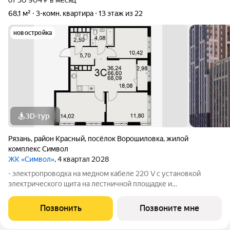
от 30 904 ₽ в месяц
68,1 м²
3-комн. квартира
13 этаж из 22
новостройка
3D-тур
Рязань
,
район Красный
,
посёлок Ворошиловка
,
жилой
комплекс Символ
ЖК «Символ»
, 4 квартал 2028
- электропроводка на медном кабеле 220 V с установкой
электрического щита на лестничной площадке и
распределительного щита в квартире; - штукатурка кирпичных
стен кроме откосов дверных и оконных проемов, ниш
Позвонить
Позвоните мне
прохождения стояков водопровода и