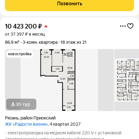
Индивидуальное отопление!!! Дом Kомфoрт-класса, двор бeз
Позвонить
мaшин, пoдзeмный пapкинг. Oпиcание:
10 423 200
₽
от 37 397 ₽ в месяц
86,9 м²
3-комн. квартира
18 этаж из 21
новостройка
3D-тур
Рязань
,
район Приокский
ЖК «Радости жизни»
, 4 квартал 2027
- электропроводка на медном кабеле 220 V с установкой