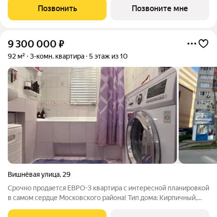
(https://macroserver.ru/account/estate/files/get/1662435/3260
Позвонить
Позвоните мне
9 300 000
₽
92 м²
3-комн. квартира
5 этаж из 10
Вишнёвая улица
,
29
Срочно продается ЕВРО-3 квартира с интересной планировкой
в самом сердце Московского района! Тип дома: Кирпичный,
небольшая этажность, толстые стены, отличная шумоизоляция