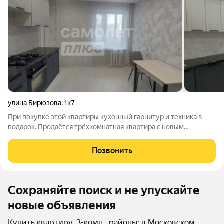
улица Бирюзова
,
1к7
При покупке этой квартиры кухонный гарнитур и техника в
подарок. Продаётся трёхкомнатная квартира с новым
современным ремонтом, мебелью и техникой можно заехать и
жить сразу после покупки. После ремонта ни кто не жил, вы
Позвонить
будете первыми. Комфортный 3
Сохраняйте поиск и не упускайте
новые объявления
Купить квартиру, 3-комн., районы: в Московском