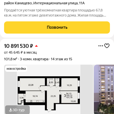
район Канищево
,
Интернациональная улица
,
11А
Продаётся уютная трёхкомнатная квартира площадью 67,8
кв.м. на пятом этаже девятиэтажного дома. Жилая площадь
составляет комфортные 44 кв.м., а кухня 7,5 кв.м. Комнаты
изолированы и выходят на разные стороны, имеют
Позвонить
правильную форму. В квартире
10 891 530
₽
от 45 645 ₽ в месяц
101,8 м²
3-комн. квартира
14 этаж из 15
новостройка
3D-тур