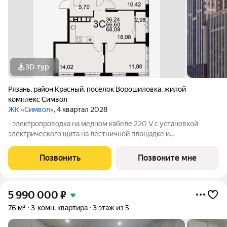
3D-тур
Рязань
,
район Красный
,
посёлок Ворошиловка
,
жилой
комплекс Символ
ЖК «Символ»
, 4 квартал 2028
- электропроводка на медном кабеле 220 V с установкой
электрического щита на лестничной площадке и
распределительного щита в квартире; - штукатурка кирпичных
стен кроме откосов дверных и оконных проемов, ниш
Позвонить
Позвоните мне
прохождения стояков водопровода и
5 990 000
₽
76 м²
3-комн. квартира
3 этаж из 5