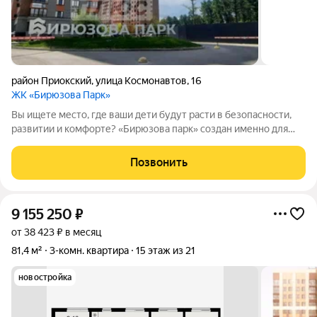
район Приокский
,
улица Космонавтов
,
16
ЖК «Бирюзова Парк»
Вы ищете место, где ваши дети будут расти в безопасности,
развитии и комфорте? «Бирюзова парк» создан именно для
этого. Ипотека 6% реальный платёж от 30 000 . Почему -это
идеальный вариант для семьи с детьми? Рядом всё, что нужно
Позвонить
детям: 6 детских
9 155 250
₽
от 38 423 ₽ в месяц
81,4 м²
3-комн. квартира
15 этаж из 21
новостройка