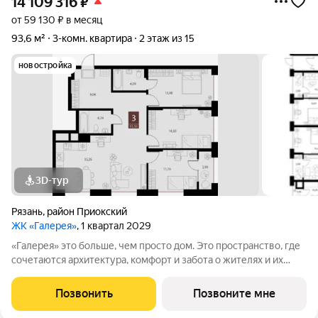
14 109 316
₽
от 59 130 ₽ в месяц
93,6 м²
3-комн. квартира
2 этаж из 15
новостройка
3D-тур
Рязань
,
район Приокский
ЖК «Галерея»
, 1 квартал 2029
«Галерея» это больше, чем просто дом. Это пространство, где
сочетаются архитектура, комфорт и забота о жителях и их
потребностях. Проект, созданный для людей, живущих в
современном ритме жизни. Дом, в котором каждый элемент
Позвонить
Позвоните мне
функционален и наполнен