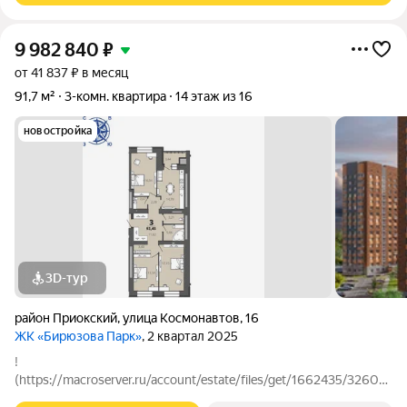
9 982 840
₽
от 41 837 ₽ в месяц
91,7 м²
3-комн. квартира
14 этаж из 16
новостройка
3D-тур
район Приокский
,
улица Космонавтов
,
16
ЖК «Бирюзова Парк»
, 2 квартал 2025
!
(https://macroserver.ru/account/estate/files/get/1662435/3260
!