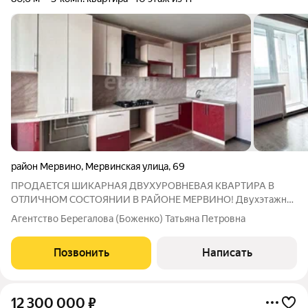
район Мервино
,
Мервинская улица
,
69
ПРОДАЕТСЯ ШИКАРНАЯ ДВУХУРОВНЕВАЯ КВАРТИРА В
ОТЛИЧНОМ СОСТОЯНИИ В РАЙОНЕ МЕРВИНО! Двухэтажная
квартира как альтернатива собственному дому, полностью
Агентство Берегалова (Боженко) Татьяна Петровна
готовая к проживанию! Просторная кухня площадью 12,5
квадратных метра. В квартире 3 жилые комнаты
Позвонить
Написать
12 300 000
₽