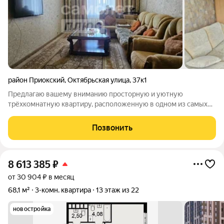
район Приокский
,
Октябрьская улица
,
37к1
Предлагаю вашему вниманию просторную и уютную
трёхкомнатную квартиру, расположенную в одном из самых
экологически чистых и спокойных районов нашего города. Это
идеальный вариант для тех, кто ценит комфорт, тишину и
Позвонить
близость к природе, не отказываясь
8 613 385
₽
от 30 904 ₽ в месяц
68,1 м²
3-комн. квартира
13 этаж из 22
новостройка