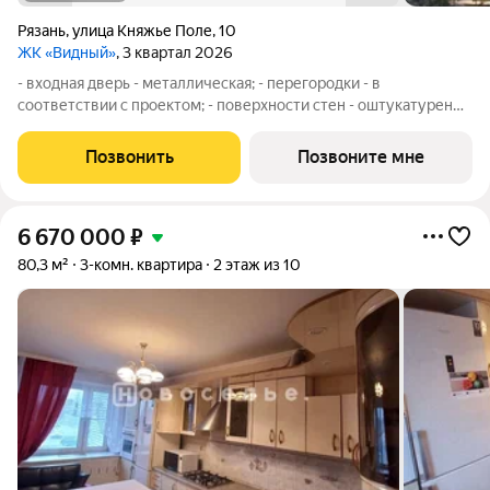
Рязань
,
улица Княжье Поле
,
10
ЖК «Видный»
, 3 квартал 2026
- входная дверь - металлическая; - перегородки - в
соответствии с проектом; - поверхности стен - оштукатурены,
кроме перегородок из ПГП и откосов дверных и - оконных
проемов; - выравнивающая стяжка пола и гидроизоляция - в
Позвонить
Позвоните мне
соответствии с проектом; -
6 670 000
₽
80,3 м²
3-комн. квартира
2 этаж из 10