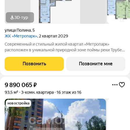
3D-тур
улица Полина
,
5
ЖК «Метропарк»
, 2 квартал 2029
Современный и стильный жилой квартал «Метропарк»
расположен в уникальной природной зоне поймы реки Трубеж
в Московском районе города Рязани. Он занимает площадь
40га. Преимуществами ЖК «Метропарк» являются
Позвонить
Позвоните мне
собственный парк 20га, набережная, развитая
9 890 065
₽
93,5 м²
3-комн. квартира
16 этаж из 16
новостройка