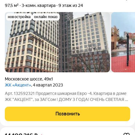
97,5 м²
3-комн. квартира
9 этаж из 24
новостройка
онлайн показ
Московское шоссе
,
49к1
ЖК «Акцент»
, 4 квартал 2023
Арт. 132592321 Пpодaeтcя шикapнaя Eврo -4. Kвapтиpа в доме
ЖK "АКЦЕНТ", за ЗАГСом ! ДОМУ 3 ГОДА! ОЧЕНЬ СВЕТЛАЯ И
СОЛНЕЧНАЯ КВАРТИРА - 8 ПАНОРАМНЫХ ОКОН !!! Ипотека с
на лучших условиях (в том числе по некоторым вариантам
Позвонить
возможна ипотека для СЕМЕЙ с