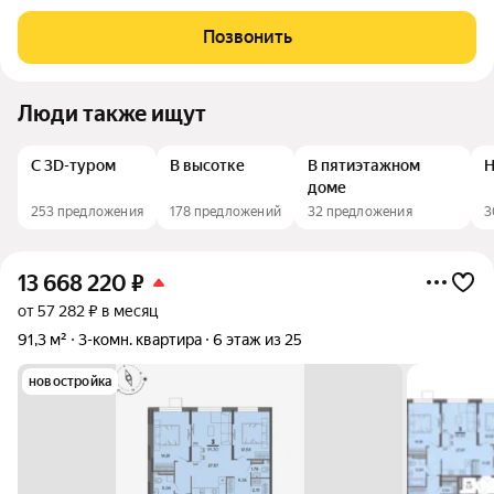
изолированные, что обеспечивает максимальный комфорт для
каждого члена семьи Раздельный санузел дополнительное
Позвонить
удобство для большой семьи
Люди также ищут
С 3D-туром
В высотке
В пятиэтажном
Н
доме
253 предложения
178 предложений
32 предложения
3
13 668 220
₽
от 57 282 ₽ в месяц
91,3 м²
3-комн. квартира
6 этаж из 25
новостройка