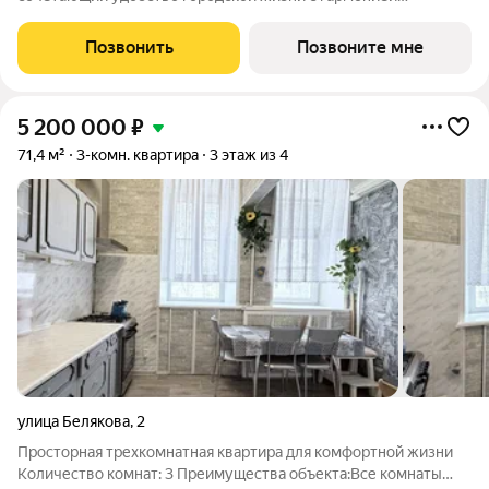
загородной. Территория комплекса включает многоэтажные
дома, детский сад, просторный внутренний двор с зелеными
Позвонить
Позвоните мне
насаждениями, спортивными площадками,
5 200 000
₽
71,4 м²
3-комн. квартира
3 этаж из 4
улица Белякова
,
2
Просторная трехкомнатная квартира для комфортной жизни
Количество комнат: 3 Преимущества объекта:Все комнаты