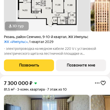
3D-тур
Рязань
,
район Семчино
,
9-10-й квартал
,
ЖК Импульс
ЖК «Импульс»
, 1 квартал 2029
- электропроводка на медном кабеле 220 V с установкой
электрического щита на лестничной площадке и
распределительного щита в квартире; - штукатурка кирпичных
стен, кроме стен лоджий, откосов дверных и оконных
Позвонить
Позвоните мне
проемов, ниш прохождения стояков
7 300 000
₽
81,5 м²
3-комн. квартира
7 этаж из 10