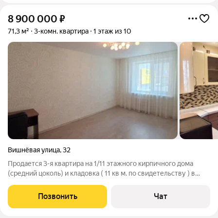
8 900 000
₽
71,3 м²
3-комн. квартира
1 этаж из 10
Вишнёвая улица
,
32
Продается 3-я квартира на 1/11 этажного кирпичного дома
(средний цоколь) и кладовка ( 11 кв м. по свидетельству ) в
подвале. - Общая площадь квартиры 71.3 кв.м. - Современный
качественный ремонт, Кухня-гостиная .Три изолированные
Позвонить
Чат
комнаты, большая