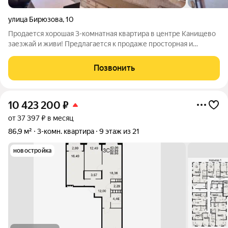
улица Бирюзова
,
10
Продается хорошая 3-комнатная квартира в центре Канищево
заезжай и живи! Предлагается к продаже просторная и
светлая, трехкомнатная квартира на среднем этаже
добротного кирпичного дома. Идеальное предложение для
Позвонить
тех, кто ценит качество, комфорт и
10 423 200
₽
от 37 397 ₽ в месяц
86,9 м²
3-комн. квартира
9 этаж из 21
новостройка