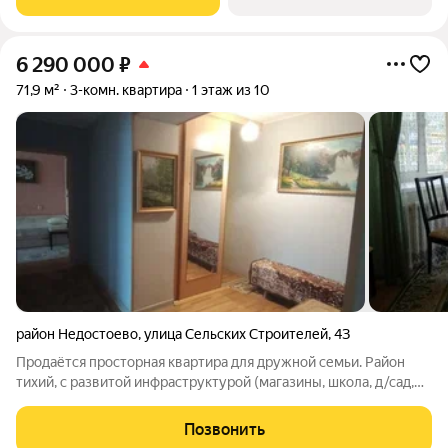
«Мармакс» задает
6 290 000
₽
71,9 м²
3-комн. квартира
1 этаж из 10
район Недостоево
,
улица Сельских Строителей
,
4З
Продаётся просторная квартира для дружной семьи. Район
тихий, с развитой инфраструктурой (магазины, школа, д/сад,
школа искусств и прочее) и хорошей транспортной разязкой
(общественный транспорт во все уголки города). Дом свежий,
Позвонить
кирпичный, теплый. С