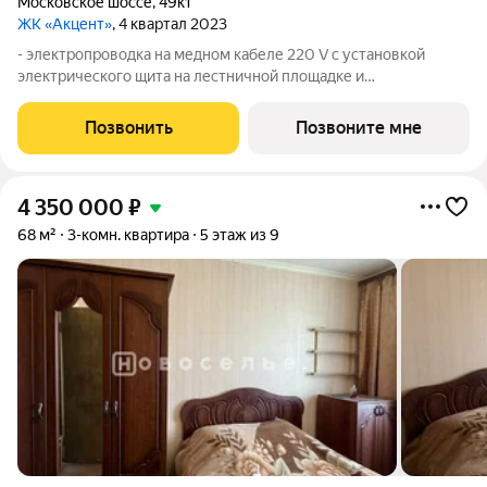
Московское шоссе
,
49к1
ЖК «Акцент»
, 4 квартал 2023
- электропроводка на медном кабеле 220 V с установкой
электрического щита на лестничной площадке и
распределительного щита в квартире; - штукатурка кирпичных
стен кроме экрана ограждений лоджий, откосов дверных и
Позвонить
Позвоните мне
оконных проемов, ниш прохождения
4 350 000
₽
68 м²
3-комн. квартира
5 этаж из 9