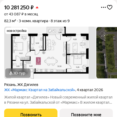
10 281 250
₽
от 43 087 ₽ в месяц
82,3 м²
3-комн. квартира
8 этаж из 9
новостройка
3D-тур
Рязань
,
ЖК Дягилев
ЖК «Мармакс Квартал на Забайкальской»
, 4 квартал 2026
Жилой квартал «Дягилев» Новый современный жилой квартал
в Рязани на ул. Забайкальской от «Мармакс» В жилом квартале
«Дягилев» сочетаются развитая городская инфраструктура и
просторная, но одновременно камерная атмосфера. Здесь
Позвонить
Позвоните мне