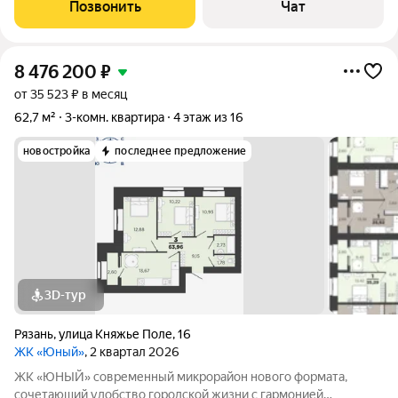
и хорошие соседи!! Площадь комнат: Просторные
Позвонить
Чат
изолированные комнаты - 22,6
8 476 200
₽
от 35 523 ₽ в месяц
62,7 м²
3-комн. квартира
4 этаж из 16
новостройка
последнее предложение
3D-тур
Рязань
,
улица Княжье Поле
,
16
ЖК «Юный»
, 2 квартал 2026
ЖК «ЮНЫЙ» современный микрорайон нового формата,
сочетающий удобство городской жизни с гармонией