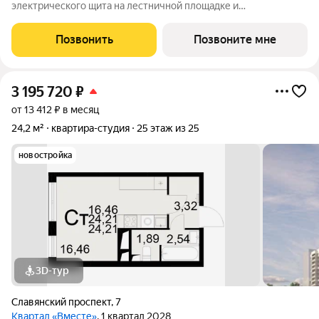
электрического щита на лестничной площадке и
распределительного щита в квартире; - штукатурка кирпичных
стен, кроме стен лоджий, откосов дверных и оконных
Позвонить
Позвоните мне
проемов, ниш прохождения стояков
3 195 720
₽
от 13 412 ₽ в месяц
24,2 м²
квартира-студия
25 этаж из 25
новостройка
3D-тур
Славянский проспект
,
7
Квартал «Вместе»
, 1 квартал 2028