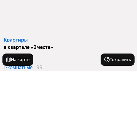
Квартиры
в квартале «Вместе»
Студии
100
На карте
Сохранить
1-комнатные
99
2-комнатные
88
3-комнатные
38
Квартиры в новостройках
в квартале «Вместе»
Студии
100
1-комнатные
99