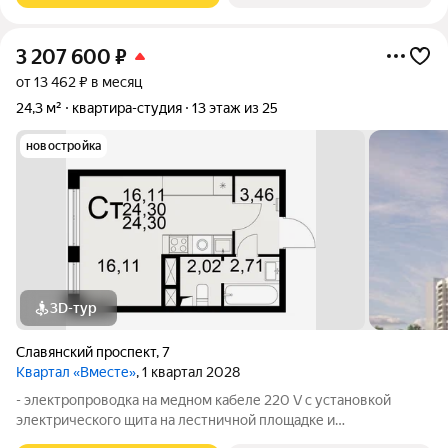
3 207 600
₽
от 13 462 ₽ в месяц
24,3 м²
квартира-студия
13 этаж из 25
новостройка
3D-тур
Славянский проспект
,
7
Квартал «Вместе»
, 1 квартал 2028
- электропроводка на медном кабеле 220 V с установкой
электрического щита на лестничной площадке и
распределительного щита в квартире; - штукатурка кирпичных