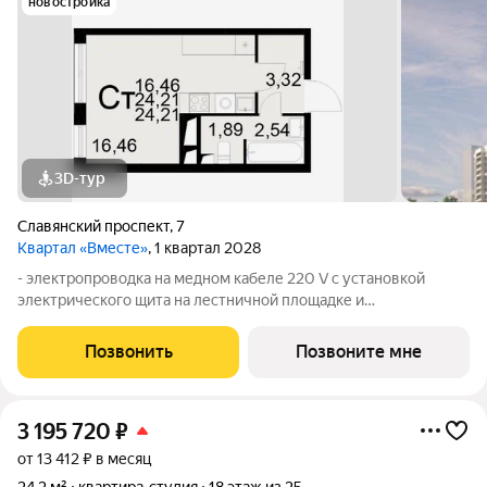
новостройка
3D-тур
Славянский проспект
,
7
Квартал «Вместе»
, 1 квартал 2028
- электропроводка на медном кабеле 220 V с установкой
электрического щита на лестничной площадке и
распределительного щита в квартире; - штукатурка кирпичных
стен, кроме стен лоджий, откосов дверных и оконных
Позвонить
Позвоните мне
проемов, ниш прохождения стояков
3 195 720
₽
от 13 412 ₽ в месяц