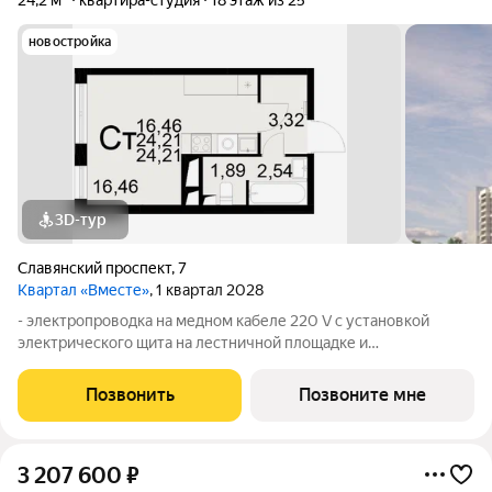
24,2 м²
квартира-студия
18 этаж из 25
новостройка
3D-тур
Славянский проспект
,
7
Квартал «Вместе»
, 1 квартал 2028
- электропроводка на медном кабеле 220 V с установкой
электрического щита на лестничной площадке и
распределительного щита в квартире; - штукатурка кирпичных
стен, кроме стен лоджий, откосов дверных и оконных
Позвонить
Позвоните мне
проемов, ниш прохождения стояков
3 207 600
₽