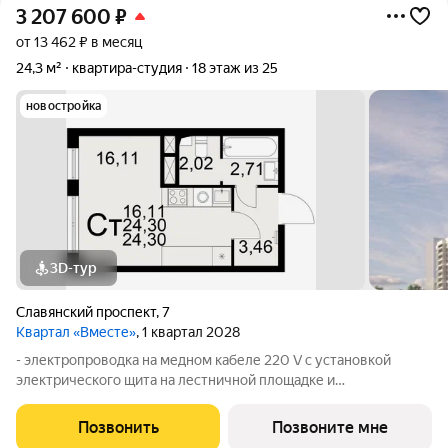
3 207 600
₽
от 13 462 ₽ в месяц
24,3 м²
квартира-студия
18 этаж из 25
новостройка
3D-тур
Славянский проспект
,
7
Квартал «Вместе»
, 1 квартал 2028
- электропроводка на медном кабеле 220 V с установкой
электрического щита на лестничной площадке и
распределительного щита в квартире; - штукатурка кирпичных
стен, кроме стен лоджий, откосов дверных и оконных
Позвонить
Позвоните мне
проемов, ниш прохождения стояков