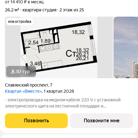
от 14 410 ₽ в месяц
26,2 м²
квартира-студия
2 этаж из 25
новостройка
3D-тур
Славянский проспект
,
7
Квартал «Вместе»
, 1 квартал 2028
- электропроводка на медном кабеле 220 V с установкой
электрического щита на лестничной площадке и
распределительного щита в квартире; - штукатурка кирпичных
стен, кроме стен лоджий, откосов дверных и оконных
Позвонить
Позвоните мне
проемов, ниш прохождения стояков