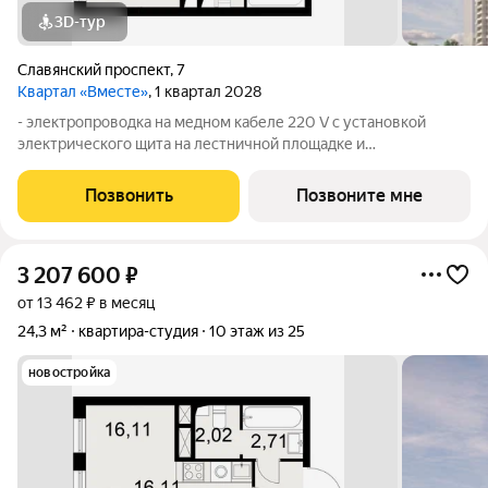
3D-тур
Славянский проспект
,
7
Квартал «Вместе»
, 1 квартал 2028
- электропроводка на медном кабеле 220 V с установкой
электрического щита на лестничной площадке и
распределительного щита в квартире; - штукатурка кирпичных
стен, кроме стен лоджий, откосов дверных и оконных
Позвонить
Позвоните мне
проемов, ниш прохождения стояков
3 207 600
₽
от 13 462 ₽ в месяц
24,3 м²
квартира-студия
10 этаж из 25
новостройка