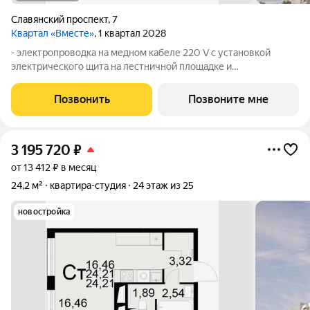
Славянский проспект
,
7
Квартал «Вместе»
, 1 квартал 2028
- электропроводка на медном кабеле 220 V с установкой
электрического щита на лестничной площадке и
распределительного щита в квартире; - штукатурка кирпичных
стен, кроме стен лоджий, откосов дверных и оконных
Позвонить
Позвоните мне
проемов, ниш прохождения стояков
3 195 720
₽
от 13 412 ₽ в месяц
24,2 м²
квартира-студия
24 этаж из 25
новостройка