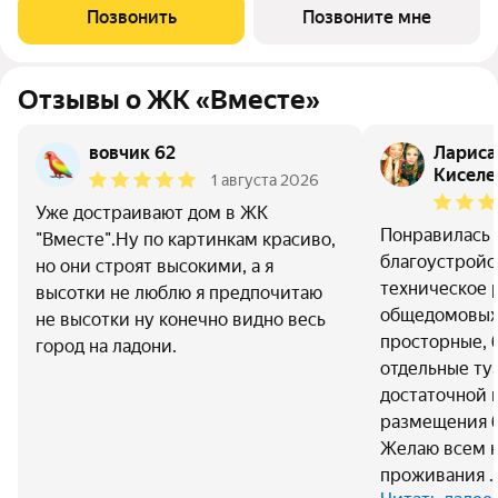
стен, кроме стен лоджий, откосов дверных и оконных
Позвонить
Позвоните мне
проемов, ниш прохождения стояков
Отзывы о ЖК «Вместе»
вовчик 62
Лариса
Киселе
1 августа 2026
Уже достраивают дом в ЖК
Понравилась 
"Вместе".Ну по картинкам красиво,
благоустройс
но они строят высокими, а я
техническое
высотки не люблю я предпочитаю
общедомовых
не высотки ну конечно видно весь
просторные, 
город на ладони.
отдельные ту
достаточной 
размещения 
Желаю всем 
проживания 