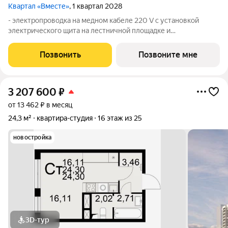
Квартал «Вместе»
, 1 квартал 2028
- электропроводка на медном кабеле 220 V с установкой
электрического щита на лестничной площадке и
распределительного щита в квартире; - штукатурка кирпичных
стен, кроме стен лоджий, откосов дверных и оконных
Позвонить
Позвоните мне
проемов, ниш прохождения стояков
3 207 600
₽
от 13 462 ₽ в месяц
24,3 м²
квартира-студия
16 этаж из 25
новостройка
3D-тур