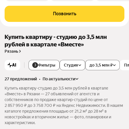
Позвонить
Купить квартиру - студию до 3,5 млн
рублей в квартале «Вместе»
Рязань
AI
Фильтры
Студия
до 3,5 млн ₽
П
3
27 предложений
•
по актуальности
Купить квартиру-студию до 3,5 млн рублей в квартале
«Вместе» в Рязани — 27 объявлений от агентств и
собственников по продаже квартир-студий по цене от
2 857 950 ₽ до 3 758 700 ₽ на Яндекс Недвижимости. В нашем
каталоге предложения площадью от 21,2 м² до 28 м² в
новостройках и вторичном жилье — фото, планировки и
характеристики.