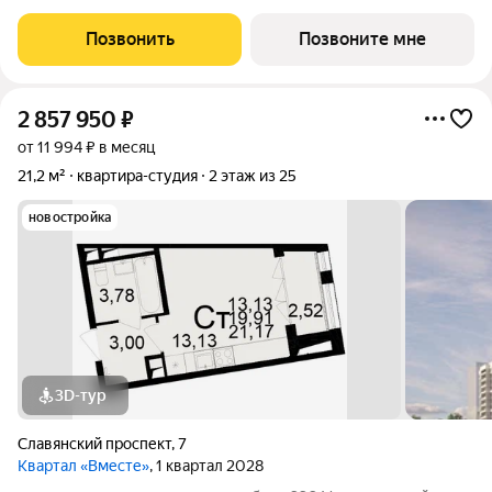
распределительного щита в квартире; - штукатурка кирпичных
стен, кроме стен лоджий, откосов дверных и оконных
Позвонить
Позвоните мне
проемов, ниш прохождения стояков
2 857 950
₽
от 11 994 ₽ в месяц
21,2 м²
квартира-студия
2 этаж из 25
новостройка
3D-тур
Славянский проспект
,
7
Квартал «Вместе»
, 1 квартал 2028