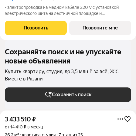
- электропроводка на медном кабеле 220 V с установкой
электрического щита на лестничной площадке и
распределительного щита в квартире; - штукатурка кирпичных
стен, кроме стен лоджий, откосов дверных и оконных
Позвонить
Позвоните мне
проемов, ниш прохождения стояков
Сохраняйте поиск и не упускайте
новые объявления
Купить квартиру, студия, до 3,5 млн ₽ за всё, ЖК:
Вместе в Рязани
Сохранить поиск
3 433 510
₽
от 14 410 ₽ в месяц
26,2 м²
квартира-студия
7 этаж из 25