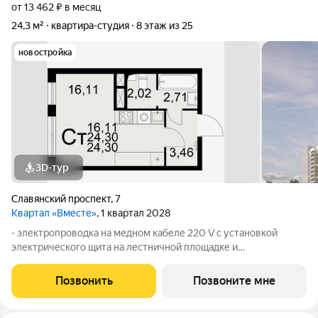
от 13 462 ₽ в месяц
24,3 м²
квартира-студия
8 этаж из 25
новостройка
3D-тур
Славянский проспект
,
7
Квартал «Вместе»
, 1 квартал 2028
- электропроводка на медном кабеле 220 V с установкой
электрического щита на лестничной площадке и
распределительного щита в квартире; - штукатурка кирпичных
стен, кроме стен лоджий, откосов дверных и оконных
Позвонить
Позвоните мне
проемов, ниш прохождения стояков