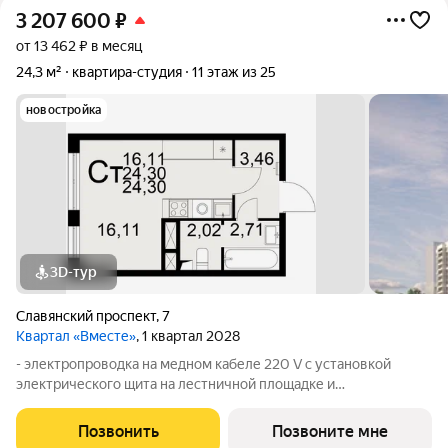
3 207 600
₽
от 13 462 ₽ в месяц
24,3 м²
квартира-студия
11 этаж из 25
новостройка
3D-тур
Славянский проспект
,
7
Квартал «Вместе»
, 1 квартал 2028
- электропроводка на медном кабеле 220 V с установкой
электрического щита на лестничной площадке и
распределительного щита в квартире; - штукатурка кирпичных
стен, кроме стен лоджий, откосов дверных и оконных
Позвонить
Позвоните мне
проемов, ниш прохождения стояков