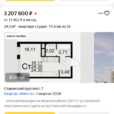
3 207 600
₽
от 13 462 ₽ в месяц
24,3 м²
квартира-студия
13 этаж из 25
новостройка
3D-тур
Славянский проспект
,
7
Квартал «Вместе»
, 1 квартал 2028
- электропроводка на медном кабеле 220 V с установкой
электрического щита на лестничной площадке и
распределительного щита в квартире; - штукатурка кирпичных