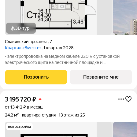
3D-тур
Славянский проспект
,
7
Квартал «Вместе»
, 1 квартал 2028
- электропроводка на медном кабеле 220 V с установкой
электрического щита на лестничной площадке и
распределительного щита в квартире; - штукатурка кирпичных
стен, кроме стен лоджий, откосов дверных и оконных
Позвонить
Позвоните мне
проемов, ниш прохождения стояков
3 195 720
₽
от 13 412 ₽ в месяц
24,2 м²
квартира-студия
13 этаж из 25
новостройка