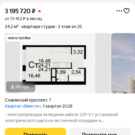
3 195 720
₽
от 13 412 ₽ в месяц
24,2 м²
квартира-студия
2 этаж из 25
новостройка
3D-тур
Славянский проспект
,
7
Квартал «Вместе»
, 1 квартал 2028
- электропроводка на медном кабеле 220 V с установкой
электрического щита на лестничной площадке и
распределительного щита в квартире; - штукатурка кирпичных
стен, кроме стен лоджий, откосов дверных и оконных
Позвонить
Позвоните мне