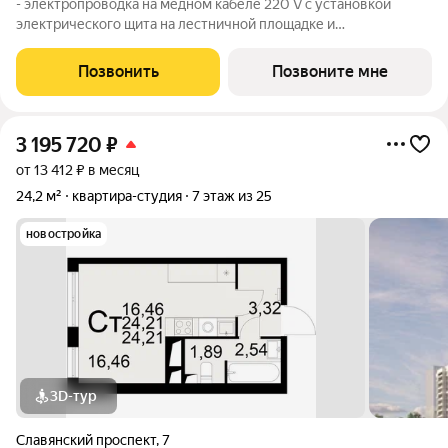
- электропроводка на медном кабеле 220 V с установкой
электрического щита на лестничной площадке и
распределительного щита в квартире; - штукатурка кирпичных
стен, кроме стен лоджий, откосов дверных и оконных
Позвонить
Позвоните мне
проемов, ниш прохождения стояков
3 195 720
₽
от 13 412 ₽ в месяц
24,2 м²
квартира-студия
7 этаж из 25
новостройка
3D-тур
Славянский проспект
,
7