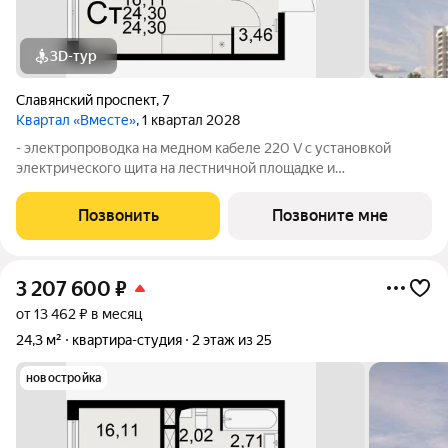
3D-тур
Славянский проспект
,
7
Квартал «Вместе»
, 1 квартал 2028
- электропроводка на медном кабеле 220 V с установкой
электрического щита на лестничной площадке и
распределительного щита в квартире; - штукатурка кирпичных
стен, кроме стен лоджий, откосов дверных и оконных
Позвонить
Позвоните мне
проемов, ниш прохождения стояков
3 207 600
₽
от 13 462 ₽ в месяц
24,3 м²
квартира-студия
2 этаж из 25
новостройка