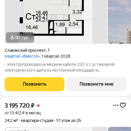
3D-тур
Славянский проспект
,
7
Квартал «Вместе»
, 1 квартал 2028
- электропроводка на медном кабеле 220 V с установкой
электрического щита на лестничной площадке и
распределительного щита в квартире; - штукатурка кирпичных
стен, кроме стен лоджий, откосов дверных и оконных
Позвонить
Позвоните мне
проемов, ниш прохождения стояков
3 195 720
₽
от 13 412 ₽ в месяц
24,2 м²
квартира-студия
17 этаж из 25