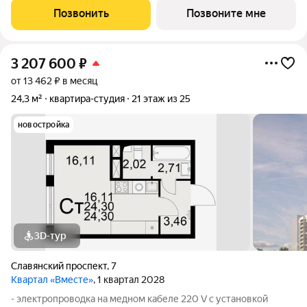
стен, кроме стен лоджий, откосов дверных и оконных
Позвонить
Позвоните мне
проемов, ниш прохождения стояков
3 207 600
₽
от 13 462 ₽ в месяц
24,3 м²
квартира-студия
21 этаж из 25
новостройка
3D-тур
Славянский проспект
,
7
Квартал «Вместе»
, 1 квартал 2028
- электропроводка на медном кабеле 220 V с установкой