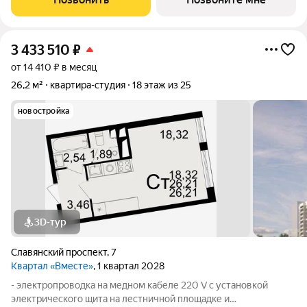
проемов, ниш прохождения стояков
3 433 510
₽
от 14 410 ₽ в месяц
26,2 м²
квартира-студия
18 этаж из 25
новостройка
3D-тур
Славянский проспект
,
7
Квартал «Вместе»
, 1 квартал 2028
- электропроводка на медном кабеле 220 V с установкой
электрического щита на лестничной площадке и