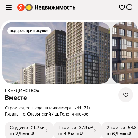
подарок при покупке
ГК «ЕДИНСТВО»
Вместе
Строится, есть сданные
•
комфорт +
•
4.1 (74)
Рязань
,
пр. Славянский / ш. Голенчинское
Студии
от 21,2 м²
1-комн.
от 37,9 м²
2-комн.
от 54,8
от 2,9 млн ₽
от 4,8 млн ₽
от 6,9 млн ₽