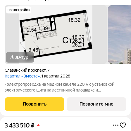
новостройка
3D-тур
Славянский проспект
,
7
Квартал «Вместе»
, 1 квартал 2028
- электропроводка на медном кабеле 220 V с установкой
электрического щита на лестничной площадке и
распределительного щита в квартире; - штукатурка кирпичных
стен, кроме стен лоджий, откосов дверных и оконных
Позвонить
Позвоните мне
проемов, ниш прохождения стояков
3 433 510
₽