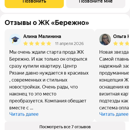
Позвонить
Позвоните мне
созданный с уважением к городу и
Отзывы о ЖК «Бережно»
Алина Малинина
Ольга 
11 апреля 2026
Мы очень ждали старта прода ЖК
Новая звезда 
Бережно. И как только он открылся
Самой главный
сразу купили квартиру. Центр
надежный за
Рязани давно нуждается в красивых
продуманные 
, современных и стильных
концепция ЖК
новостройках. Очень рады, что
оснащения кв
наконец то это место
визитная кар
преобразуется. Компания обещает
подтезды как 
вместе с …
система опла
Читать далее
Читать далее
Посмотреть все 7 отзывов