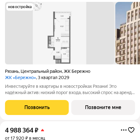
новостройка
Рязань
,
Центральный район
,
ЖК Бережно
ЖК «Бережно»
, 3 квартал 2029
Инвестируйте в квартиры в новостройках Рязани! Это
надёжный актив: низкий порог входа, высокий спрос на аренду
и перепродажу, выгодное расположение рядом с Москвой.
Жилой квартал «Бережно» это проект класса Бизнес,
Позвонить
Позвоните мне
созданный с уважением к городу и
4 988 364
₽
от 17 920 ₽ в месяц