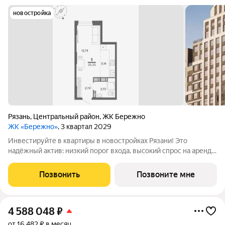
новостройка
Рязань
,
Центральный район
,
ЖК Бережно
ЖК «Бережно»
, 3 квартал 2029
Инвестируйте в квартиры в новостройках Рязани! Это
надёжный актив: низкий порог входа, высокий спрос на аренду
и перепродажу, выгодное расположение рядом с Москвой.
Жилой квартал «Бережно» это проект класса Бизнес,
Позвонить
Позвоните мне
созданный с уважением к городу и
4 588 048
₽
от 16 482 ₽ в месяц