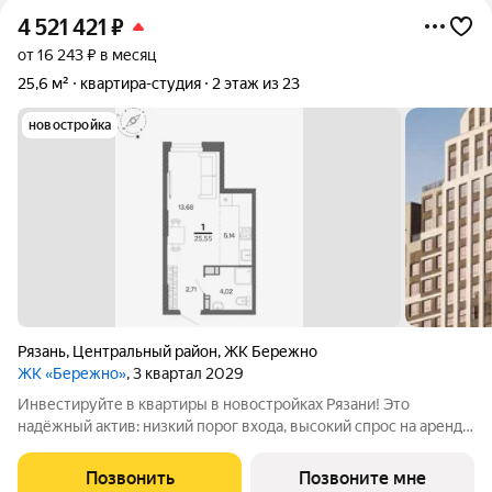
4 521 421
₽
от 16 243 ₽ в месяц
25,6 м²
квартира-студия
2 этаж из 23
новостройка
Рязань
,
Центральный район
,
ЖК Бережно
ЖК «Бережно»
, 3 квартал 2029
Инвестируйте в квартиры в новостройках Рязани! Это
надёжный актив: низкий порог входа, высокий спрос на аренду
и перепродажу, выгодное расположение рядом с Москвой.
Жилой квартал «Бережно» это проект класса Бизнес,
Позвонить
Позвоните мне