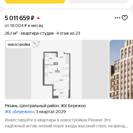
созданный с уважением к городу и
5 011 659
₽
от 18 004 ₽ в месяц
26,1 м²
квартира-студия
4 этаж из 23
новостройка
Рязань
,
Центральный район
,
ЖК Бережно
ЖК «Бережно»
, 3 квартал 2029
Инвестируйте в квартиры в новостройках Рязани! Это
надёжный актив: низкий порог входа, высокий спрос на аренду
и перепродажу, выгодное расположение рядом с Москвой.