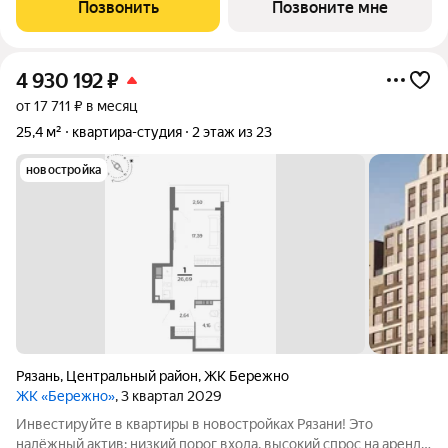
Жилой квартал «Бережно» это проект класса Бизнес,
Позвонить
Позвоните мне
созданный с уважением к городу и
4 930 192
₽
от 17 711 ₽ в месяц
25,4 м²
квартира-студия
2 этаж из 23
новостройка
Рязань
,
Центральный район
,
ЖК Бережно
ЖК «Бережно»
, 3 квартал 2029
Инвестируйте в квартиры в новостройках Рязани! Это
надёжный актив: низкий порог входа, высокий спрос на аренду