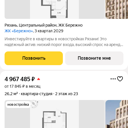
Рязань
,
Центральный район
,
ЖК Бережно
ЖК «Бережно»
, 3 квартал 2029
Инвестируйте в квартиры в новостройках Рязани! Это
надёжный актив: низкий порог входа, высокий спрос на аренду
и перепродажу, выгодное расположение рядом с Москвой.
Жилой квартал «Бережно» это проект класса Бизнес,
Позвонить
Позвоните мне
созданный с уважением к городу и
4 967 485
₽
от 17 845 ₽ в месяц
26,2 м²
квартира-студия
2 этаж из 23
новостройка