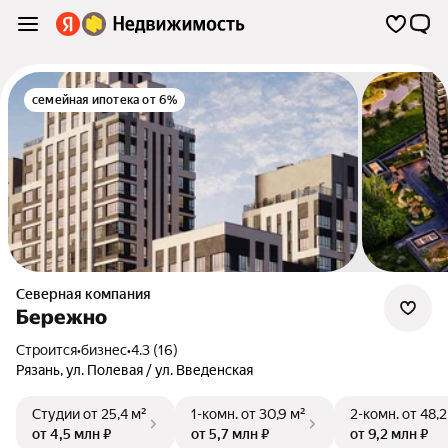
семейная ипотека от 6%
Северная компания
Бережно
Строится
•
бизнес
•
4.3 (16)
Рязань
,
ул. Полевая / ул. Введенская
Студии
от 25,4 м²
1-комн.
от 30,9 м²
2-комн.
от 48,2
от 4,5 млн ₽
от 5,7 млн ₽
от 9,2 млн ₽