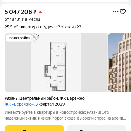
5 047 206
₽
от 18 131 ₽ в месяц
25,5 м²
квартира-студия
13 этаж из 23
новостройка
Рязань
,
Центральный район
,
ЖК Бережно
ЖК «Бережно»
, 3 квартал 2029
Инвестируйте в квартиры в новостройках Рязани! Это
надёжный актив: низкий порог входа, высокий спрос на аренду
и перепродажу, выгодное расположение рядом с Москвой.
Жилой квартал «Бережно» это проект класса Бизнес,