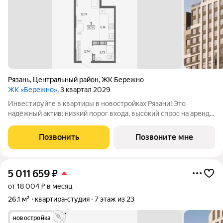
Рязань
,
Центральный район
,
ЖК Бережно
ЖК «Бережно»
, 3 квартал 2029
Инвестируйте в квартиры в новостройках Рязани! Это
надёжный актив: низкий порог входа, высокий спрос на аренду
и перепродажу, выгодное расположение рядом с Москвой.
Жилой квартал «Бережно» это проект класса Бизнес,
Позвонить
Позвоните мне
созданный с уважением к городу и
5 011 659
₽
от 18 004 ₽ в месяц
26,1 м²
квартира-студия
7 этаж из 23
новостройка