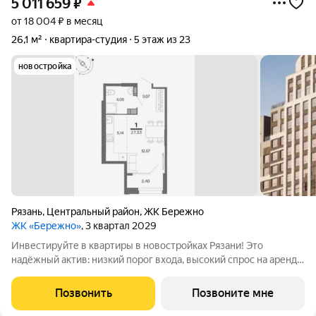
5 011 659
₽
от 18 004 ₽ в месяц
26,1 м²
квартира-студия
5 этаж из 23
новостройка
Рязань
,
Центральный район
,
ЖК Бережно
ЖК «Бережно»
, 3 квартал 2029
Инвестируйте в квартиры в новостройках Рязани! Это
надёжный актив: низкий порог входа, высокий спрос на аренду
и перепродажу, выгодное расположение рядом с Москвой.
Жилой квартал «Бережно» это проект класса Бизнес,
Позвонить
Позвоните мне
созданный с уважением к городу и