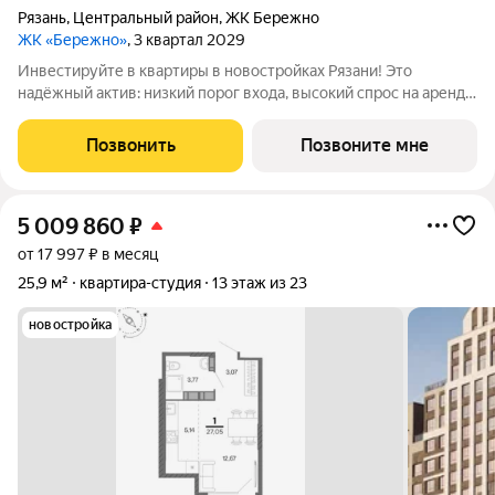
Рязань
,
Центральный район
,
ЖК Бережно
ЖК «Бережно»
, 3 квартал 2029
Инвестируйте в квартиры в новостройках Рязани! Это
надёжный актив: низкий порог входа, высокий спрос на аренду
и перепродажу, выгодное расположение рядом с Москвой.
Жилой квартал «Бережно» это проект класса Бизнес,
Позвонить
Позвоните мне
созданный с уважением к городу и
5 009 860
₽
от 17 997 ₽ в месяц
25,9 м²
квартира-студия
13 этаж из 23
новостройка