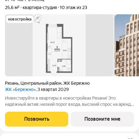
25,6 м²
квартира-студия
10 этаж из 23
новостройка
Рязань
,
Центральный район
,
ЖК Бережно
ЖК «Бережно»
, 3 квартал 2029
Инвестируйте в квартиры в новостройках Рязани! Это
надёжный актив: низкий порог входа, высокий спрос на аренду
и перепродажу, выгодное расположение рядом с Москвой.
Жилой квартал «Бережно» это проект класса Бизнес,
Позвонить
Позвоните мне
созданный с уважением к городу и