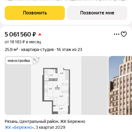
и перепродажу, выгодное расположение рядом с Москвой.
Жилой квартал «Бережно» это проект класса Бизнес,
Позвонить
Позвоните мне
созданный с уважением к городу и
5 061 560
₽
от 18 183 ₽ в месяц
25,9 м²
квартира-студия
16 этаж из 23
новостройка
Рязань
,
Центральный район
,
ЖК Бережно
ЖК «Бережно»
, 3 квартал 2029