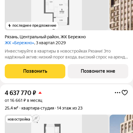
последнее предложение
Рязань
,
Центральный район
,
ЖК Бережно
ЖК «Бережно»
, 3 квартал 2029
Инвестируйте в квартиры в новостройках Рязани! Это
надёжный актив: низкий порог входа, высокий спрос на аренду
и перепродажу, выгодное расположение рядом с Москвой.
Жилой квартал «Бережно» это проект класса Бизнес,
Позвонить
Позвоните мне
созданный с уважением к городу и
4 637 770
₽
от 16 661 ₽ в месяц
25,4 м²
квартира-студия
14 этаж из 23
новостройка