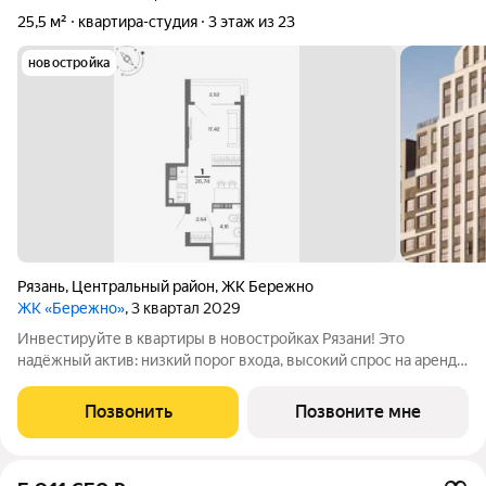
25,5 м²
квартира-студия
3 этаж из 23
новостройка
Рязань
,
Центральный район
,
ЖК Бережно
ЖК «Бережно»
, 3 квартал 2029
Инвестируйте в квартиры в новостройках Рязани! Это
надёжный актив: низкий порог входа, высокий спрос на аренду
и перепродажу, выгодное расположение рядом с Москвой.
Жилой квартал «Бережно» это проект класса Бизнес,
Позвонить
Позвоните мне
созданный с уважением к городу и