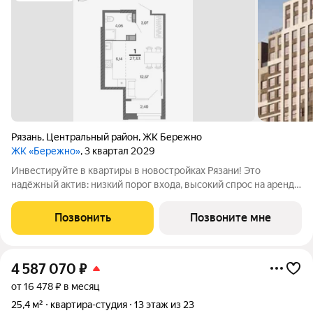
Рязань
,
Центральный район
,
ЖК Бережно
ЖК «Бережно»
, 3 квартал 2029
Инвестируйте в квартиры в новостройках Рязани! Это
надёжный актив: низкий порог входа, высокий спрос на аренду
и перепродажу, выгодное расположение рядом с Москвой.
Жилой квартал «Бережно» это проект класса Бизнес,
Позвонить
Позвоните мне
созданный с уважением к городу и
4 587 070
₽
от 16 478 ₽ в месяц
25,4 м²
квартира-студия
13 этаж из 23