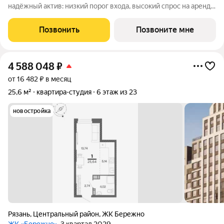
надёжный актив: низкий порог входа, высокий спрос на аренду
и перепродажу, выгодное расположение рядом с Москвой.
Жилой квартал «Бережно» это проект класса Бизнес,
Позвонить
Позвоните мне
созданный с уважением к городу и
4 588 048
₽
от 16 482 ₽ в месяц
25,6 м²
квартира-студия
6 этаж из 23
новостройка
Рязань
,
Центральный район
,
ЖК Бережно