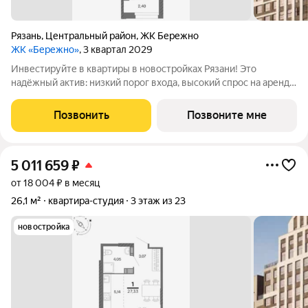
Рязань
,
Центральный район
,
ЖК Бережно
ЖК «Бережно»
, 3 квартал 2029
Инвестируйте в квартиры в новостройках Рязани! Это
надёжный актив: низкий порог входа, высокий спрос на аренду
и перепродажу, выгодное расположение рядом с Москвой.
Жилой квартал «Бережно» это проект класса Бизнес,
Позвонить
Позвоните мне
созданный с уважением к городу и
5 011 659
₽
от 18 004 ₽ в месяц
26,1 м²
квартира-студия
3 этаж из 23
новостройка