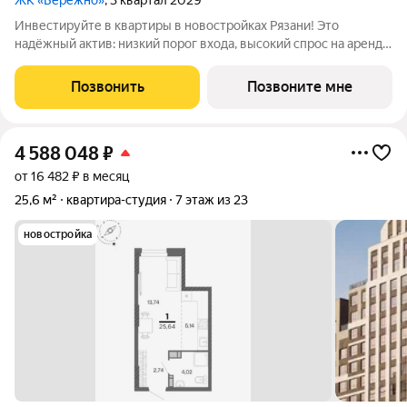
ЖК «Бережно»
, 3 квартал 2029
Инвестируйте в квартиры в новостройках Рязани! Это
надёжный актив: низкий порог входа, высокий спрос на аренду
и перепродажу, выгодное расположение рядом с Москвой.
Жилой квартал «Бережно» это проект класса Бизнес,
Позвонить
Позвоните мне
созданный с уважением к городу и
4 588 048
₽
от 16 482 ₽ в месяц
25,6 м²
квартира-студия
7 этаж из 23
новостройка