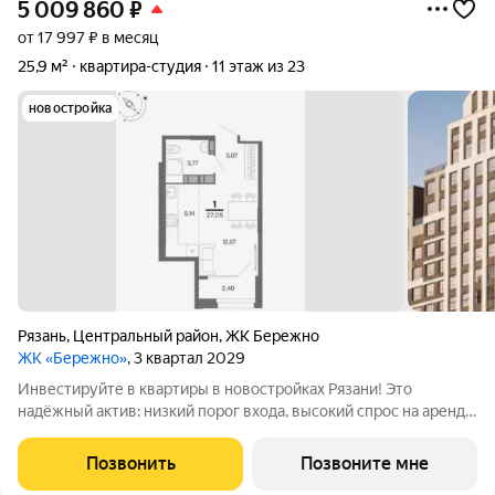
5 009 860
₽
от 17 997 ₽ в месяц
25,9 м²
квартира-студия
11 этаж из 23
новостройка
Рязань
,
Центральный район
,
ЖК Бережно
ЖК «Бережно»
, 3 квартал 2029
Инвестируйте в квартиры в новостройках Рязани! Это
надёжный актив: низкий порог входа, высокий спрос на аренду
и перепродажу, выгодное расположение рядом с Москвой.
Жилой квартал «Бережно» это проект класса Бизнес,
Позвонить
Позвоните мне
созданный с уважением к городу и