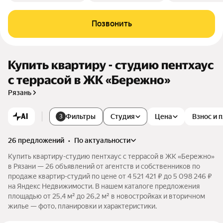
Позвонить
Купить квартиру - студию пентхаус
с террасой в ЖК «Бережно»
Рязань
AI
Фильтры
Студия
Цена
Взнос и 
3
26 предложений
•
по актуальности
Купить квартиру-студию пентхаус с террасой в ЖК «Бережно»
в Рязани — 26 объявлений от агентств и собственников по
продаже квартир-студий по цене от 4 521 421 ₽ до 5 098 246 ₽
на Яндекс Недвижимости. В нашем каталоге предложения
площадью от 25,4 м² до 26,2 м² в новостройках и вторичном
жилье — фото, планировки и характеристики.